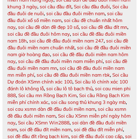
khung 3 ngày
,
soi cầu đầu đít
,
Soi cầu đầu đuôi
,
Soi cầu
đầu đuôi de nuôi
,
soi cầu đầu đuôi miền nam
,
soi cầu
đầu đuôi xổ số miền nam
,
soi cầu đề chuẩn nhất hôm
nay
,
soi cầu đề dàn đề đẹp 10 số
,
soi cầu đề đầu đít mn
,
soi cầu đề đầu đuôi hôm nay
,
soi cầu đề đầu đuôi miền
nam 18h
,
soi cầu đề đầu đuôi miền nam 247
,
soi cầu đề
đầu đuôi miền nam chuẩn nhất
,
soi cầu đề đầu đuôi miền
nam giờ hoàng đạo
,
soi cầu đề đầu đuôi miền nam hôm
nay
,
soi cầu đề đầu đuôi miền nam miễn phí
,
soi cầu đề
đầu đuôi miền nam mn
,
soi cầu đề đầu đuôi miền nam
mn miễn phí
,
soi cầu đề đầu đuôi miền nam rbk
,
Soi cầu
Dự đoán XSmn chính xác 100
,
Soi cầu lô chính xác 100
đánh lô không lỗ
,
soi cầu lô tô bạch thủ
,
soi cau mien phi
888
,
Soi cầu mn Rồng Bạch Kim
,
Soi cầu Rồng Bạch Kim
miễn phí chính xác
,
soi cầu song thủ khung 3 ngày mb
,
soi cau xsmn dàn đề đầu đuôi miền nam
,
soi cầu xsmn
đề đầu đuôi miền nam
,
Soi cầu XSmn miễn phí ngày hôm
nay
,
Soi cầu XSmn Win2888
,
soi dàn đề đầu đuôi miền
nam
,
soi đề đầu đít miền nam
,
soi đề đầu đít miễn phí
,
soi đề đầu đít rồng bạch kim
,
soi đề đầu đuôi cao cấp
,
soi