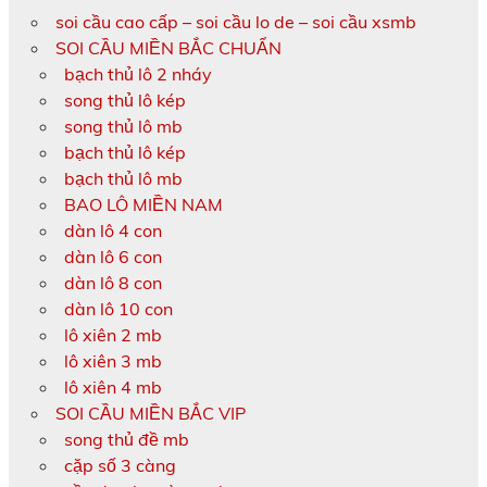
soi cầu cao cấp – soi cầu lo de – soi cầu xsmb
SOI CẦU MIỀN BẮC CHUẨN
bạch thủ lô 2 nháy
song thủ lô kép
song thủ lô mb
bạch thủ lô kép
bạch thủ lô mb
BAO LÔ MIỀN NAM
dàn lô 4 con
dàn lô 6 con
dàn lô 8 con
dàn lô 10 con
lô xiên 2 mb
lô xiên 3 mb
lô xiên 4 mb
SOI CẦU MIỀN BẮC VIP
song thủ đề mb
cặp số 3 càng