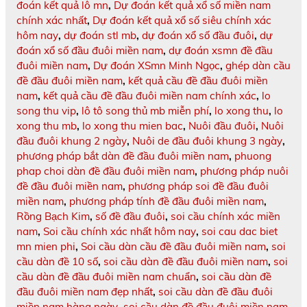
đoán kết quả lô mn
,
Dự đoán kết quả xổ số miền nam
chính xác nhất
,
Dự đoán kết quả xổ số siêu chính xác
hôm nay
,
dự đoán stl mb
,
dự đoán xổ số đầu đuôi
,
dự
đoán xổ số đầu đuôi miền nam
,
dự đoán xsmn đề đầu
đuôi miền nam
,
Dự đoán XSmn Minh Ngọc
,
ghép dàn cầu
đề đầu đuôi miền nam
,
kết quả cầu đề đầu đuôi miền
nam
,
kết quả cầu đề đầu đuôi miền nam chính xác
,
lo
song thu vip
,
lô tô song thủ mb miễn phí
,
lo xong thu
,
lo
xong thu mb
,
lo xong thu mien bac
,
Nuôi đầu đuôi
,
Nuôi
đầu đuôi khung 2 ngày
,
Nuôi de đầu đuôi khung 3 ngày
,
phương pháp bắt dàn đề đầu đuôi miền nam
,
phuong
phap choi dàn đề đầu đuôi miền nam
,
phương pháp nuôi
đề đầu đuôi miền nam
,
phương pháp soi đề đầu đuôi
miền nam
,
phương pháp tính đề đầu đuôi miền nam
,
Rồng Bạch Kim
,
số đề đầu đuôi
,
soi cầu chính xác miền
nam
,
Soi cầu chính xác nhất hôm nay
,
soi cau dac biet
mn mien phi
,
Soi cầu dàn cầu đề đầu đuôi miền nam
,
soi
cầu dàn đề 10 số
,
soi cầu dàn đề đầu đuôi miền nam
,
soi
cầu dàn đề đầu đuôi miền nam chuẩn
,
soi cầu dàn đề
đầu đuôi miền nam đẹp nhất
,
soi cầu dàn đề đầu đuôi
miền nam hàng ngày
,
soi cầu dàn đề đầu đuôi miền nam