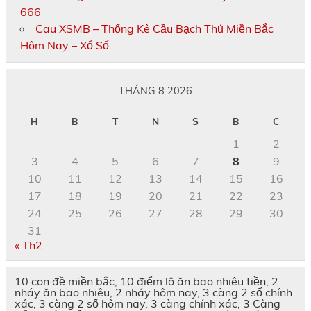
666
Cau XSMB – Thống Kê Cầu Bạch Thủ Miền Bắc
Hôm Nay – Xổ Số
THÁNG 8 2026
H
B
T
N
S
B
C
1
2
3
4
5
6
7
8
9
10
11
12
13
14
15
16
17
18
19
20
21
22
23
24
25
26
27
28
29
30
31
« Th2
10 con đề miền bắc, 10 điểm lô ăn bao nhiêu tiền, 2
nháy ăn bao nhiêu, 2 nháy hôm nay, 3 càng 2 số chính
xác, 3 càng 2 số hôm nay, 3 càng chính xác, 3 Càng