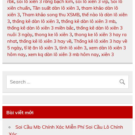
rbk
,
soi lô xiên 3 rồng bạch kim
,
soi lô xiên 3 víp
,
Soi lô
xiên chuẩn
,
Tần suất dàn lô xiên 3
,
tham khảo dàn lô
xiên 3
,
Tham khảo song thu XSMB
,
thế nào là dàn lô xiên
3
,
thống kê dàn lô xiên 3
,
thống kê dàn lô xiên 3 mb
,
thống kê dàn lô xiên 3 miền bắc
,
thống kê dàn lô xiên 3
nuôi 3 ngày
,
thong ke lô xiên 3
,
thong ke lô xiên 3 hay ra
nhat
,
thống kê lô xiên 3 hay về
,
Thống kê lô xiên 3 hay về
5 ngày
,
tỉ lệ ăn lô xiên 3
,
tính lô xiên 3
,
xem dàn lô xiên 3
hôm nay
,
xem kq dàn lô xiên 3 mb hôm nay
,
xiên 3
Bài viết mới
Soi Cầu Mb Chính Xác Miễn Phí Soi Cầu Lô Chính
Xác