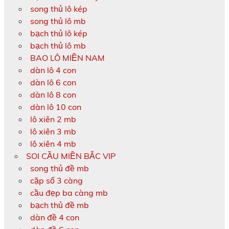
song thủ lô kép
song thủ lô mb
bạch thủ lô kép
bạch thủ lô mb
BAO LÔ MIỀN NAM
dàn lô 4 con
dàn lô 6 con
dàn lô 8 con
dàn lô 10 con
lô xiên 2 mb
lô xiên 3 mb
lô xiên 4 mb
SOI CẦU MIỀN BẮC VIP
song thủ đề mb
cặp số 3 càng
cầu đẹp ba càng mb
bạch thủ đề mb
dàn đề 4 con