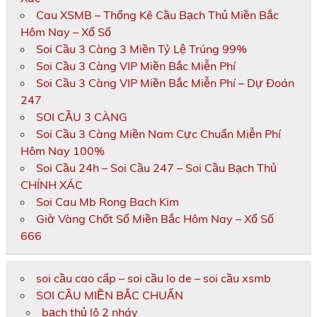
Cau XSMB – Thống Kê Cầu Bạch Thủ Miền Bắc
Hôm Nay – Xổ Số
Soi Cầu 3 Càng 3 Miền Tỷ Lệ Trúng 99%
Soi Cầu 3 Càng VIP Miền Bắc Miễn Phí
Soi Cầu 3 Càng VIP Miền Bắc Miễn Phí – Dự Đoán
247
SOI CẦU 3 CÀNG
Soi Cầu 3 Càng Miền Nam Cực Chuẩn Miễn Phí
Hôm Nay 100%
Soi Cầu 24h – Soi Cầu 247 – Soi Cầu Bạch Thủ
CHÍNH XÁC
Soi Cau Mb Rong Bach Kim
Giờ Vàng Chốt Số Miền Bắc Hôm Nay – Xổ Số
666
soi cầu cao cấp – soi cầu lo de – soi cầu xsmb
SOI CẦU MIỀN BẮC CHUẨN
bạch thủ lô 2 nháy