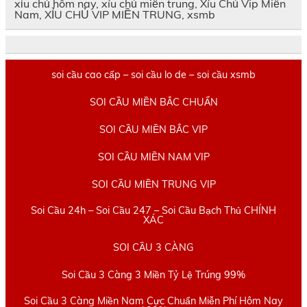
xỉu chủ hôm nay, xíu chủ miền trung, Xíu Chủ Vip Miền
Nam, XỈU CHỦ VIP MIỀN TRUNG, xsmb
soi cầu cao cấp – soi cầu lo de – soi cầu xsmb
SOI CẦU MIỀN BẮC CHUẨN
SOI CẦU MIỀN BẮC VIP
SOI CẦU MIỀN NAM VIP
SOI CẦU MIỀN TRUNG VIP
Soi Cầu 24h – Soi Cầu 247 – Soi Cầu Bạch Thủ CHÍNH
XÁC
SOI CẦU 3 CÀNG
Soi Cầu 3 Càng 3 Miền Tỷ Lệ Trúng 99%
Soi Cầu 3 Càng Miền Nam Cực Chuẩn Miễn Phí Hôm Nay