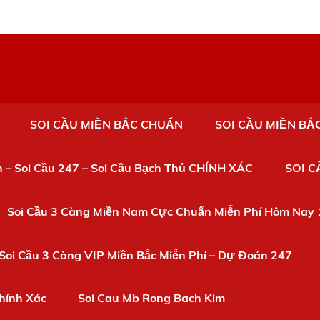
SOI CẦU MIỀN BẮC CHUẨN
SOI CẦU MIỀN BẮC
h – Soi Cầu 247 – Soi Cầu Bạch Thủ CHÍNH XÁC
SOI C
Soi Cầu 3 Càng Miền Nam Cực Chuẩn Miễn Phí Hôm Nay
Soi Cầu 3 Càng VIP Miền Bắc Miễn Phí – Dự Đoán 247
Chính Xác
Soi Cau Mb Rong Bach Kim