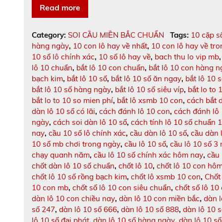
Read more
Category:
SOI CẦU MIỀN BẮC CHUẨN
Tags:
10 cặp s
hàng ngày
,
10 con lô hay về nhất
,
10 con lô hay về tro
10 số lô chính xác
,
10 số lô hay về
,
bach thu lo vip mb
lô 10 chuẩn
,
bắt lô 10 con chuẩn
,
bắt lô 10 con hàng 
bạch kim
,
bắt lô 10 số
,
bắt lô 10 số ăn ngay
,
bắt lô 10 
bắt lô 10 số hàng ngày
,
bắt lô 10 số siêu víp
,
bắt lo to 
bắt lo to 10 so mien phí
,
bắt lô xsmb 10 con
,
cách bắt 
dàn lô 10 số có lãi
,
cách đánh lô 10 con
,
cách đánh lô 
ngày
,
cách soi dàn lô 10 số
,
cách tính lô 10 số chuẩn 
nay
,
cầu 10 số lô chính xác
,
cầu dàn lô 10 số
,
cầu dàn 
10 số mb chơi trong ngày
,
cầu lô 10 số
,
cầu lô 10 số 3
chạy quanh năm
,
cầu lô 10 số chính xác hôm nay
,
cầu 
chốt dàn lô 10 số chuẩn
,
chốt lô 10
,
chốt lô 10 con hô
chốt lô 10 số rồng bạch kim
,
chốt lô xsmb 10 con
,
Chốt
10 con mb
,
chốt số lô 10 con siêu chuẩn
,
chốt số lô 10
dàn lô 10 con chiều nay
,
dàn lô 10 con miền bắc
,
dàn l
số 247
,
dàn lô 10 số 666
,
dàn lô 10 số 888
,
dàn lô 10 
lô 10 số đại phát
,
dàn lô 10 số hàng ngày
,
dàn lô 10 số