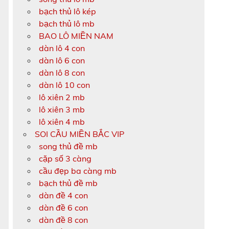
bạch thủ lô kép
bạch thủ lô mb
ổ
BAO LÔ MIỀN NAM
dàn lô 4 con
dàn lô 6 con
ự
dàn lô 8 con
dàn lô 10 con
lô xiên 2 mb
lô xiên 3 mb
lô xiên 4 mb
SOI CẦU MIỀN BẮC VIP
song thủ đề mb
cặp số 3 càng
cầu đẹp ba càng mb
bạch thủ đề mb
dàn đề 4 con
dàn đề 6 con
dàn đề 8 con
ô