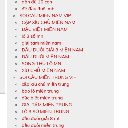
dàn đề 10 con
đề đầu đuôi mb
SOI CẦU MIỀN NAM VIP
CẶP XÍU CHỦ MIỀN NAM
ĐẶC BIỆT MIỀN NAM
n
lô 3 số mn
giải tám miền nam
ĐẦU ĐUÔI GIẢI 8 MIỀN NAM
ĐẦU ĐUÔI MIỀN NAM
SONG THỦ LÔ MN
XÍU CHỦ MIỀN NAM
SOI CẦU MIỀN TRUNG VIP
cặp xíu chủ miền trung
bao lô miền trung
đặc biệt miền trung
GIẢI TÁM MIỀN TRUNG
LÔ 3 SỐ MIỀN TRUNG
đầu đuôi giải 8 mt
đầu đuôi miền trung