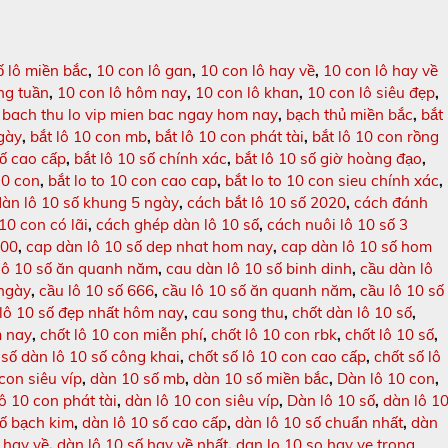
ố lô miền bắc
,
10 con lô gan
,
10 con lô hay về
,
10 con lô hay về
ng tuần
,
10 con lô hôm nay
,
10 con lô khan
,
10 con lô siêu đẹp
,
,
bach thu lo vip mien bac ngay hom nay
,
bạch thủ miền bắc
,
bắt
ngày
,
bắt lô 10 con mb
,
bắt lô 10 con phát tài
,
bắt lô 10 con rồng
số cao cấp
,
bắt lô 10 số chính xác
,
bắt lô 10 số giờ hoàng đạo
,
10 con
,
bắt lo to 10 con cao cap
,
bắt lo to 10 con sieu chính xác
,
dàn lô 10 số khung 5 ngày
,
cách bắt lô 10 số 2020
,
cách đánh
10 con có lãi
,
cách ghép dàn lô 10 số
,
cách nuôi lô 10 số 3
100
,
cap dàn lô 10 số dep nhat hom nay
,
cap dàn lô 10 số hom
lô 10 số ăn quanh năm
,
cau dàn lô 10 số binh dinh
,
cầu dàn lô
 ngày
,
cầu lô 10 số 666
,
cầu lô 10 số ăn quanh năm
,
cầu lô 10 số
lô 10 số đẹp nhất hôm nay
,
cau song thu
,
chốt dàn lô 10 số
,
m nay
,
chốt lô 10 con miễn phí
,
chốt lô 10 con rbk
,
chốt lô 10 số
,
 số dàn lô 10 số công khai
,
chốt số lô 10 con cao cấp
,
chốt số lô
 con siêu víp
,
dàn 10 số mb
,
dàn 10 số miền bắc
,
Dàn lô 10 con
,
ô 10 con phát tài
,
dàn lô 10 con siêu víp
,
Dàn lô 10 số
,
dàn lô 1
số bạch kim
,
dàn lô 10 số cao cấp
,
dàn lô 10 số chuẩn nhất
,
dàn
 hay về
,
dàn lô 10 số hay về nhất
,
dan lo 10 so hay ve trong