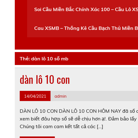
Soi Cầu Miền Bắc Chính Xác 100 – Cầu Lô 
Cau XSMB – Thống Kê Cầu Bạch Thủ Miền B
Thẻ:
dàn lô 10 số mb
dàn lô 10 con
14/04/2021
admin
DÀN LÔ 10 CON DÀN LÔ 10 CON HÔM NAY đã số có s
xem biết đâu hợp số sẽ dễ chịu hơn ạ!. Đảm bảo lấy 
Chúng tôi cam cam kết tất cả các […]