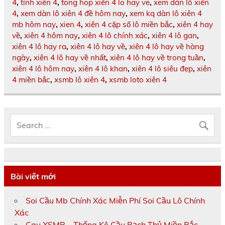
4
,
tính xiên 4
,
tong hop xiên 4 lo hay ve
,
xem dàn lô xiên
4
,
xem dàn lô xiên 4 đề hôm nay
,
xem kq dàn lô xiên 4
mb hôm nay
,
xien 4
,
xiên 4 cặp số lô miền bắc
,
xiên 4 hay
về
,
xiên 4 hôm nay
,
xiên 4 lô chính xác
,
xiên 4 lô gan
,
xiên 4 lô hay ra
,
xiên 4 lô hay về
,
xiên 4 lô hay về hàng
ngày
,
xiên 4 lô hay về nhất
,
xiên 4 lô hay về trong tuần
,
xiên 4 lô hôm nay
,
xiên 4 lô khan
,
xiên 4 lô siêu đẹp
,
xiên
4 miền bắc
,
xsmb lô xiên 4
,
xsmb loto xiên 4
Bài viết mới
Soi Cầu Mb Chính Xác Miễn Phí Soi Cầu Lô Chính
Xác
Cau XSMB – Thống Kê Cầu Bạch Thủ Miền Bắc