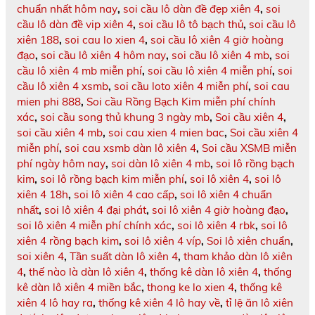
chuẩn nhất hôm nay
,
soi cầu lô dàn đề đẹp xiên 4
,
soi
cầu lô dàn đề vip xiên 4
,
soi cầu lô tô bạch thủ
,
soi cầu lô
xiên 188
,
soi cau lo xien 4
,
soi cầu lô xiên 4 giờ hoàng
đạo
,
soi cầu lô xiên 4 hôm nay
,
soi cầu lô xiên 4 mb
,
soi
cầu lô xiên 4 mb miễn phí
,
soi cầu lô xiên 4 miễn phí
,
soi
cầu lô xiên 4 xsmb
,
soi cầu loto xiên 4 miễn phí
,
soi cau
mien phi 888
,
Soi cầu Rồng Bạch Kim miễn phí chính
xác
,
soi cầu song thủ khung 3 ngày mb
,
Soi cầu xiên 4
,
soi cầu xiên 4 mb
,
soi cau xien 4 mien bac
,
Soi cầu xiên 4
miễn phí
,
soi cau xsmb dàn lô xiên 4
,
Soi cầu XSMB miễn
phí ngày hôm nay
,
soi dàn lô xiên 4 mb
,
soi lô rồng bạch
kim
,
soi lô rồng bạch kim miễn phí
,
soi lô xiên 4
,
soi lô
xiên 4 18h
,
soi lô xiên 4 cao cấp
,
soi lô xiên 4 chuẩn
nhất
,
soi lô xiên 4 đại phát
,
soi lô xiên 4 giờ hoàng đạo
,
soi lô xiên 4 miễn phí chính xác
,
soi lô xiên 4 rbk
,
soi lô
xiên 4 rồng bạch kim
,
soi lô xiên 4 víp
,
Soi lô xiên chuẩn
,
soi xiên 4
,
Tần suất dàn lô xiên 4
,
tham khảo dàn lô xiên
4
,
thế nào là dàn lô xiên 4
,
thống kê dàn lô xiên 4
,
thống
kê dàn lô xiên 4 miền bắc
,
thong ke lo xien 4
,
thống kê
xiên 4 lô hay ra
,
thống kê xiên 4 lô hay về
,
tỉ lệ ăn lô xiên