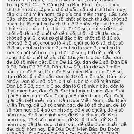
Trung 3 Số, Cặp 3 Càng Miền Bắc Phát Lộc, cặp xíu
chủ chính xác, cặp xíu chủ chuẩn, cặp xỉu chủ hôm nay,
cặp xỉu chủ miền nam, cặp xíu chủ miền trung, Cầu Cao
Cấp, chốt số ba càng 2 số, chốt số bạch thủ đề, chốt số
bạch thủ lô, chốt số bạch thủ lô 2 nháy, chốt số bao lô,
chốt số cặp xỉu chủ, chốt số đề 10 số, chốt số đề 4 số,
chốt số đề 6 số, chốt số đề 8 số, chốt số đề đầu đuôi,
chốt số giải 8, chốt số giải đặc biệt, chốt số lô 10 số,
chốt số lô 3 số, chốt số lô 4 số, chốt số lô 6 số, chốt số
lô 8 số, chốt số lô xiên 2, chốt số lô xiên 3, chốt số lô
xiên 4 chốt số ba càng, chốt số song thủ đề, chốt số
song thủ lô, chốt số xỉu chủ, Chuyên Gia Soi Cầu, dàn
đề 10 số miền bắc, Dàn Đề 12 Số, dan đề 2 số, Dàn Đề
3 Số, Dàn Đề 30 Số, Dàn đề 4 SỐ, dàn đề 4 số miền
bắc, dàn đề 6 số, Dàn đề 6 số miền Bắc, dàn đề 8 số,
dàn đề 8 số miền bắc, dàn lô 10 số miền bắc, Dàn Lô 2
Nháy, Dàn lô 3 số, dàn lô 4 số, Dàn lô 4 số miền bắc,
Dàn Lô 5 Số, dan lo 6 so, dàn lô 6 số miền bắc, dàn lô
8 số miền bắc, đầu đuôi đặc biệt miền trung, đầu đuôi
giải 8 miền nam, đầu đuôi giải 8 miền trung, đầu đuôi
giải đặc biệt miền nam, Đầu Đuôi Miền Nam, Đầu Đuôi
Miền Trung, đề 10 số chính xác, đề 10 số chuẩn, đề 10
số hôm nay, đề 4 số chính xác, đề 4 số chuẩn, đề 4 số
hôm nay, đề 6 số chính xác, đề 6 số chuẩn, đề 6 số
hôm nay, đề 8 số chính xác, đề 8 số chuẩn, đề 8 số
hôm nay, đề đầu đuôi chính xác, đề đầu đuôi chuẩn, đề
đầu đuôi hôm nay, Đề Đầu Đuôi Miền Bắc, Dự Đoán
Miền Bắc, Dự Đoán Soi Cầu, Dự Đoán Xổ Số, Giải 7