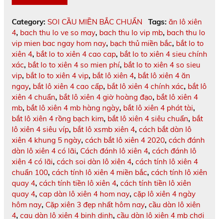
Category:
SOI CẦU MIỀN BẮC CHUẨN
Tags:
ăn lô xiên
4
,
bach thu lo ve so may
,
bach thu lo vip mb
,
bach thu lo
vip mien bac ngay hom nay
,
bạch thủ miền bắc
,
bắt lo to
xiên 4
,
bắt lo to xiên 4 cao cap
,
bắt lo to xiên 4 sieu chính
xác
,
bắt lo to xiên 4 so mien phí
,
bắt lo to xiên 4 so sieu
vip
,
bắt lo to xiên 4 vip
,
bắt lô xiên 4
,
bắt lô xiên 4 ăn
ngay
,
bắt lô xiên 4 cao cấp
,
bắt lô xiên 4 chính xác
,
bắt lô
xiên 4 chuẩn
,
bắt lô xiên 4 giờ hoàng đạo
,
bắt lô xiên 4
mb
,
bắt lô xiên 4 mb hàng ngày
,
bắt lô xiên 4 phát tài
,
bắt lô xiên 4 rồng bạch kim
,
bắt lô xiên 4 siêu chuẩn
,
bắt
lô xiên 4 siêu víp
,
bắt lô xsmb xiên 4
,
cách bắt dàn lô
xiên 4 khung 5 ngày
,
cách bắt lô xiên 4 2020
,
cách đánh
dàn lô xiên 4 có lãi
,
Cách đánh lô xiên 4
,
cách đánh lô
xiên 4 có lãi
,
cách soi dàn lô xiên 4
,
cách tính lô xiên 4
chuẩn 100
,
cách tính lô xiên 4 miền bắc
,
cách tính lô xiên
quay 4
,
cách tính tiền lô xiên 4
,
cách tính tiền lô xiên
quay 4
,
cap dàn lô xiên 4 hom nay
,
cặp lô xiên 4 ngày
hôm nay
,
Cặp xiên 3 đẹp nhất hôm nay
,
cầu dàn lô xiên
4
,
cau dàn lô xiên 4 binh dinh
,
cầu dàn lô xiên 4 mb chơi