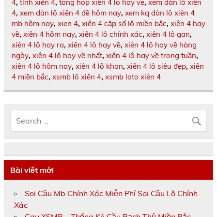
4
,
tính xiên 4
,
tong hop xiên 4 lo hay ve
,
xem dàn lô xiên
4
,
xem dàn lô xiên 4 đề hôm nay
,
xem kq dàn lô xiên 4
mb hôm nay
,
xien 4
,
xiên 4 cặp số lô miền bắc
,
xiên 4 hay
về
,
xiên 4 hôm nay
,
xiên 4 lô chính xác
,
xiên 4 lô gan
,
xiên 4 lô hay ra
,
xiên 4 lô hay về
,
xiên 4 lô hay về hàng
ngày
,
xiên 4 lô hay về nhất
,
xiên 4 lô hay về trong tuần
,
xiên 4 lô hôm nay
,
xiên 4 lô khan
,
xiên 4 lô siêu đẹp
,
xiên
4 miền bắc
,
xsmb lô xiên 4
,
xsmb loto xiên 4
Bài viết mới
Soi Cầu Mb Chính Xác Miễn Phí Soi Cầu Lô Chính
Xác
Cau XSMB – Thống Kê Cầu Bạch Thủ Miền Bắc