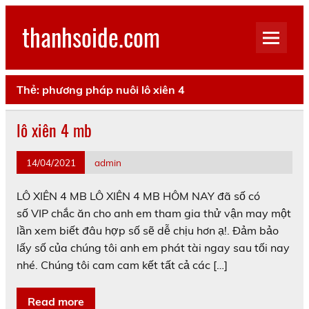
Skip
to
thanhsoide.com
content
Thẻ:
phương pháp nuôi lô xiên 4
lô xiên 4 mb
14/04/2021
admin
LÔ XIÊN 4 MB LÔ XIÊN 4 MB HÔM NAY đã số có
số VIP chắc ăn cho anh em tham gia thử vận may một
lần xem biết đâu hợp số sẽ dễ chịu hơn ạ!. Đảm bảo
lấy số của chúng tôi anh em phát tài ngay sau tối nay
nhé. Chúng tôi cam cam kết tất cả các […]
Read more