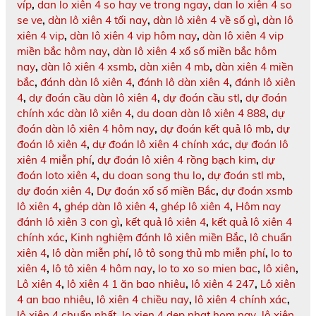
víp
,
dan lo xiên 4 so hay ve trong ngay
,
dan lo xiên 4 so
se ve
,
dàn lô xiên 4 tối nay
,
dàn lô xiên 4 về số gì
,
dàn lô
xiên 4 vip
,
dàn lô xiên 4 vip hôm nay
,
dàn lô xiên 4 vip
miền bắc hôm nay
,
dàn lô xiên 4 xổ số miền bắc hôm
nay
,
dàn lô xiên 4 xsmb
,
dàn xiên 4 mb
,
dàn xiên 4 miền
bắc
,
đánh dàn lô xiên 4
,
đánh lô dàn xiên 4
,
đánh lô xiên
4
,
dự đoán cầu dàn lô xiên 4
,
dự đoán cầu stl
,
dự đoán
chính xác dàn lô xiên 4
,
du doan dàn lô xiên 4 888
,
dự
đoán dàn lô xiên 4 hôm nay
,
dự đoán kết quả lô mb
,
dự
đoán lô xiên 4
,
dự đoán lô xiên 4 chính xác
,
dự đoán lô
xiên 4 miễn phí
,
dự đoán lô xiên 4 rồng bạch kim
,
dự
đoán loto xiên 4
,
du doan song thu lo
,
dự đoán stl mb
,
dự đoán xiên 4
,
Dự đoán xổ số miền Bắc
,
dự đoán xsmb
lô xiên 4
,
ghép dàn lô xiên 4
,
ghép lô xiên 4
,
Hôm nay
đánh lô xiên 3 con gì
,
kết quả lô xiên 4
,
kết quả lô xiên 4
chính xác
,
Kinh nghiệm đánh lô xiên miền Bắc
,
lô chuẩn
xiên 4
,
lô dàn miễn phí
,
lô tô song thủ mb miễn phí
,
lo to
xiên 4
,
lô tô xiên 4 hôm nay
,
lo to xo so mien bac
,
lô xiên
,
Lô xiên 4
,
lô xiên 4 1 ăn bao nhiêu
,
lô xiên 4 247
,
Lô xiên
4 an bao nhiêu
,
lô xiên 4 chiều nay
,
lô xiên 4 chính xác
,
lô xiên 4 chuẩn nhất
,
lo xien 4 dep nhat hom nay
,
lô xiên