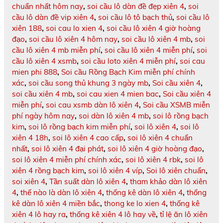
chuẩn nhất hôm nay
,
soi cầu lô dàn đề đẹp xiên 4
,
soi
cầu lô dàn đề vip xiên 4
,
soi cầu lô tô bạch thủ
,
soi cầu lô
xiên 188
,
soi cau lo xien 4
,
soi cầu lô xiên 4 giờ hoàng
đạo
,
soi cầu lô xiên 4 hôm nay
,
soi cầu lô xiên 4 mb
,
soi
cầu lô xiên 4 mb miễn phí
,
soi cầu lô xiên 4 miễn phí
,
soi
cầu lô xiên 4 xsmb
,
soi cầu loto xiên 4 miễn phí
,
soi cau
mien phi 888
,
Soi cầu Rồng Bạch Kim miễn phí chính
xác
,
soi cầu song thủ khung 3 ngày mb
,
Soi cầu xiên 4
,
soi cầu xiên 4 mb
,
soi cau xien 4 mien bac
,
Soi cầu xiên 4
miễn phí
,
soi cau xsmb dàn lô xiên 4
,
Soi cầu XSMB miễn
phí ngày hôm nay
,
soi dàn lô xiên 4 mb
,
soi lô rồng bạch
kim
,
soi lô rồng bạch kim miễn phí
,
soi lô xiên 4
,
soi lô
xiên 4 18h
,
soi lô xiên 4 cao cấp
,
soi lô xiên 4 chuẩn
nhất
,
soi lô xiên 4 đại phát
,
soi lô xiên 4 giờ hoàng đạo
,
soi lô xiên 4 miễn phí chính xác
,
soi lô xiên 4 rbk
,
soi lô
xiên 4 rồng bạch kim
,
soi lô xiên 4 víp
,
Soi lô xiên chuẩn
,
soi xiên 4
,
Tần suất dàn lô xiên 4
,
tham khảo dàn lô xiên
4
,
thế nào là dàn lô xiên 4
,
thống kê dàn lô xiên 4
,
thống
kê dàn lô xiên 4 miền bắc
,
thong ke lo xien 4
,
thống kê
xiên 4 lô hay ra
,
thống kê xiên 4 lô hay về
,
tỉ lệ ăn lô xiên