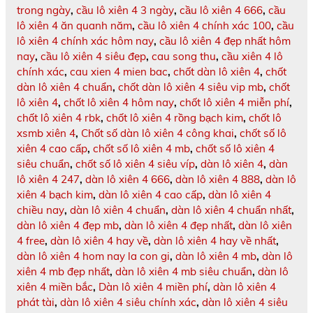
trong ngày
,
cầu lô xiên 4 3 ngày
,
cầu lô xiên 4 666
,
cầu
lô xiên 4 ăn quanh năm
,
cầu lô xiên 4 chính xác 100
,
cầu
lô xiên 4 chính xác hôm nay
,
cầu lô xiên 4 đẹp nhất hôm
nay
,
cầu lô xiên 4 siêu đẹp
,
cau song thu
,
cầu xiên 4 lô
chính xác
,
cau xien 4 mien bac
,
chốt dàn lô xiên 4
,
chốt
dàn lô xiên 4 chuẩn
,
chốt dàn lô xiên 4 siêu vip mb
,
chốt
lô xiên 4
,
chốt lô xiên 4 hôm nay
,
chốt lô xiên 4 miễn phí
,
chốt lô xiên 4 rbk
,
chốt lô xiên 4 rồng bạch kim
,
chốt lô
xsmb xiên 4
,
Chốt số dàn lô xiên 4 công khai
,
chốt số lô
xiên 4 cao cấp
,
chốt số lô xiên 4 mb
,
chốt số lô xiên 4
siêu chuẩn
,
chốt số lô xiên 4 siêu víp
,
dàn lô xiên 4
,
dàn
lô xiên 4 247
,
dàn lô xiên 4 666
,
dàn lô xiên 4 888
,
dàn lô
xiên 4 bạch kim
,
dàn lô xiên 4 cao cấp
,
dàn lô xiên 4
chiều nay
,
dàn lô xiên 4 chuẩn
,
dàn lô xiên 4 chuẩn nhất
,
dàn lô xiên 4 đẹp mb
,
dàn lô xiên 4 đẹp nhất
,
dàn lô xiên
4 free
,
dàn lô xiên 4 hay về
,
dàn lô xiên 4 hay về nhất
,
dàn lô xiên 4 hom nay la con gi
,
dàn lô xiên 4 mb
,
dàn lô
xiên 4 mb đẹp nhất
,
dàn lô xiên 4 mb siêu chuẩn
,
dàn lô
xiên 4 miền bắc
,
Dàn lô xiên 4 miền phí
,
dàn lô xiên 4
phát tài
,
dàn lô xiên 4 siêu chính xác
,
dàn lô xiên 4 siêu