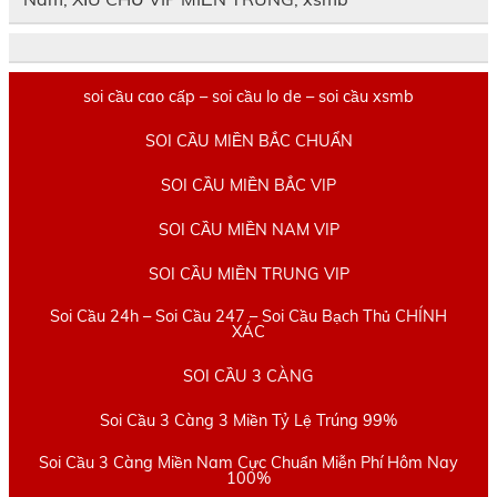
soi cầu cao cấp – soi cầu lo de – soi cầu xsmb
SOI CẦU MIỀN BẮC CHUẨN
SOI CẦU MIỀN BẮC VIP
SOI CẦU MIỀN NAM VIP
SOI CẦU MIỀN TRUNG VIP
Soi Cầu 24h – Soi Cầu 247 – Soi Cầu Bạch Thủ CHÍNH
XÁC
SOI CẦU 3 CÀNG
Soi Cầu 3 Càng 3 Miền Tỷ Lệ Trúng 99%
Soi Cầu 3 Càng Miền Nam Cực Chuẩn Miễn Phí Hôm Nay
100%