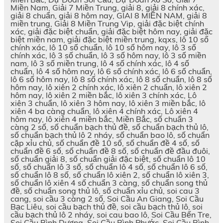
Miền Nam, Giải 7 Miền Trung, giải 8, giải 8 chính xác,
giải 8 chuẩn, giải 8 hôm nay, GIAI 8 MIỀN NAM, giải 8
miền trung, Giải 8 Miền Trung Vip, giải đặc biệt chính
xác, giải đặc biệt chuẩn, giải đặc biệt hôm nay, giải đặc
biệt miền nam, giải đặc biệt miền trung, kqxs, lô 10 số
chính xác, lô 10 số chuẩn, lô 10 số hôm nay, lô 3 số
chính xác, lô 3 số chuẩn, lô 3 số hôm nay, lô 3 số miền
nam, lô 3 số miền trung, lô 4 số chính xác, lô 4 số
chuẩn, lô 4 số hôm nay, lô 6 số chính xác, lô 6 số chuẩn,
lô 6 số hôm nay, lô 8 số chính xác, lô 8 số chuẩn, lô 8 số
hôm nay, lô xiên 2 chính xác, lô xiên 2 chuẩn, lô xiên 2
hôm nay, lô xiên 2 miền bắc, lô xiên 3 chính xác, Lô
xiên 3 chuẩn, lô xiên 3 hôm nay, lô xiên 3 miền bắc, lô
xiên 4 ba càng chuẩn, lô xiên 4 chính xác, Lô xiên 4
hôm nay, lô xiên 4 miền bắc, Miền Bắc, số chuẩn 3
càng 2 số, số chuẩn bạch thủ đề, số chuẩn bạch thủ lô,
số chuẩn bạch thủ lô 2 nháy, số chuẩn bao lô, số chuẩn
cặp xỉu chủ, số chuẩn đề 10 số, số chuẩn đề 4 số, số
chuẩn đề 6 số, số chuẩn đề 8 số, số chuẩn đề đầu đuôi,
số chuẩn giải 8, số chuẩn giải đặc biệt, số chuẩn lô 10
số, số chuẩn lô 3 số, số chuẩn lô 4 số, số chuẩn lô 6 số,
số chuẩn lô 8 số, số chuẩn lô xiên 2, số chuẩn lô xiên 3,
số chuẩn lô xiên 4 số chuẩn 3 càng, số chuẩn song thủ
đề, số chuẩn song thủ lô, số chuẩn xỉu chủ, soi cau 3
cang, soi cầu 3 càng 2 số, Soi Cầu An Giang, Soi Cầu
Bạc Liêu, soi cầu bạch thủ đề, soi cầu bạch thủ lô, soi
cầu bạch thủ lô 2 nháy, soi cau bao lô, Soi Cầu Bến Tre,
Soi Cầu Bình Dương, Soi Cầu Bình Phước, Soi Cầu Bình