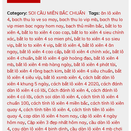
Category:
SOI CẦU MIỀN BẮC CHUẨN
Tags:
ăn lô xiên
4
,
bach thu lo ve so may
,
bach thu lo vip mb
,
bach thu lo
vip mien bac ngay hom nay
,
bạch thủ miền bắc
,
bắt lo to
xiên 4
,
bắt lo to xiên 4 cao cap
,
bắt lo to xiên 4 sieu chính
xác
,
bắt lo to xiên 4 so mien phí
,
bắt lo to xiên 4 so sieu
vip
,
bắt lo to xiên 4 vip
,
bắt lô xiên 4
,
bắt lô xiên 4 ăn
ngay
,
bắt lô xiên 4 cao cấp
,
bắt lô xiên 4 chính xác
,
bắt lô
xiên 4 chuẩn
,
bắt lô xiên 4 giờ hoàng đạo
,
bắt lô xiên 4
mb
,
bắt lô xiên 4 mb hàng ngày
,
bắt lô xiên 4 phát tài
,
bắt lô xiên 4 rồng bạch kim
,
bắt lô xiên 4 siêu chuẩn
,
bắt
lô xiên 4 siêu víp
,
bắt lô xsmb xiên 4
,
cách bắt dàn lô
xiên 4 khung 5 ngày
,
cách bắt lô xiên 4 2020
,
cách đánh
dàn lô xiên 4 có lãi
,
Cách đánh lô xiên 4
,
cách đánh lô
xiên 4 có lãi
,
cách soi dàn lô xiên 4
,
cách tính lô xiên 4
chuẩn 100
,
cách tính lô xiên 4 miền bắc
,
cách tính lô xiên
quay 4
,
cách tính tiền lô xiên 4
,
cách tính tiền lô xiên
quay 4
,
cap dàn lô xiên 4 hom nay
,
cặp lô xiên 4 ngày
hôm nay
,
Cặp xiên 3 đẹp nhất hôm nay
,
cầu dàn lô xiên
4
,
cau dàn lô xiên 4 binh dinh
,
cầu dàn lô xiên 4 mb chơi