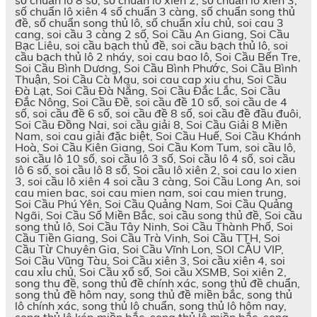
số chuẩn lô xiên 4 số chuẩn 3 càng, số chuẩn song thủ
đề, số chuẩn song thủ lô, số chuẩn xỉu chủ, soi cau 3
cang, soi cầu 3 càng 2 số, Soi Cầu An Giang, Soi Cầu
Bạc Liêu, soi cầu bạch thủ đề, soi cầu bạch thủ lô, soi
cầu bạch thủ lô 2 nháy, soi cau bao lô, Soi Cầu Bến Tre,
Soi Cầu Bình Dương, Soi Cầu Bình Phước, Soi Cầu Bình
Thuận, Soi Cầu Cà Mau, soi cau cap xiu chu, Soi Cầu
Đà Lạt, Soi Cầu Đà Nẵng, Soi Cầu Đắc Lắc, Soi Cầu
Đắc Nông, Soi Cầu Đề, soi cầu đề 10 số, soi cầu de 4
số, soi cầu đề 6 số, soi cầu đề 8 số, soi cầu đề đầu đuôi,
Soi Cầu Đồng Nai, soi cầu giải 8, Soi Cầu Giải 8 Miền
Nam, soi cau giải đặc biệt, Soi Cầu Huế, Soi Cầu Khánh
Hoà, Soi Cầu Kiên Giang, Soi Cầu Kom Tum, soi cầu lô,
soi cầu lô 10 số, soi cầu lô 3 số, Soi cầu lô 4 số, soi cầu
lô 6 số, soi cầu lô 8 số, Soi cầu lô xiên 2, soi cau lo xien
3, soi cầu lô xiên 4 soi cầu 3 càng, Soi Cầu Long An, soi
cau mien bac, soi cau mien nam, soi cau mien trung,
Soi Cầu Phú Yên, Soi Cầu Quảng Nam, Soi Cầu Quảng
Ngãi, Soi Cầu Số Miền Bắc, soi cầu song thủ đề, Soi cầu
song thủ lô, Soi Cầu Tây Ninh, Soi Cầu Thành Phố, Soi
Cầu Tiền Giang, Soi Cầu Trà Vinh, Soi Cầu TTH, Soi
Cầu Từ Chuyên Gia, Soi Cầu Vĩnh Lon, SOI CẦU VIP,
Soi Cầu Vũng Tàu, Soi Cầu xiên 3, Soi cầu xiên 4, soi
cau xỉu chủ, Soi Cầu xổ số, Soi cầu XSMB, Soi xiên 2,
song thu đề, song thủ đề chính xác, song thủ đề chuẩn,
song thủ đề hôm nay, song thủ đề miền bắc, song thủ
lô chính xác, song thủ lô chuẩn, song thủ lô hôm nay,
song thủ lô kép miền bắc, song thủ lô miền bắc, song