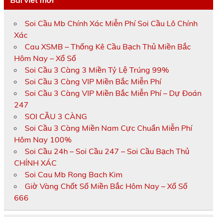
Soi Cầu Mb Chính Xác Miễn Phí Soi Cầu Lô Chính
Xác
Cau XSMB – Thống Kê Cầu Bạch Thủ Miền Bắc
Hôm Nay – Xổ Số
Soi Cầu 3 Càng 3 Miền Tỷ Lệ Trúng 99%
Soi Cầu 3 Càng VIP Miền Bắc Miễn Phí
Soi Cầu 3 Càng VIP Miền Bắc Miễn Phí – Dự Đoán
247
SOI CẦU 3 CÀNG
Soi Cầu 3 Càng Miền Nam Cực Chuẩn Miễn Phí
Hôm Nay 100%
Soi Cầu 24h – Soi Cầu 247 – Soi Cầu Bạch Thủ
CHÍNH XÁC
Soi Cau Mb Rong Bach Kim
Giờ Vàng Chốt Số Miền Bắc Hôm Nay – Xổ Số
666