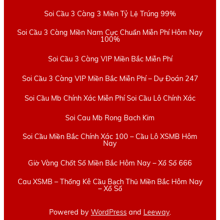
Soi Cầu 3 Càng 3 Miền Tỷ Lệ Trúng 99%
Soi Cầu 3 Càng Miền Nam Cực Chuẩn Miễn Phí Hôm Nay
100%
Soi Cầu 3 Càng VIP Miền Bắc Miễn Phí
Soi Cầu 3 Càng VIP Miền Bắc Miễn Phí – Dự Đoán 247
Soi Cầu Mb Chính Xác Miễn Phí Soi Cầu Lô Chính Xác
Soi Cau Mb Rong Bach Kim
Soi Cầu Miền Bắc Chính Xác 100 – Cầu Lô XSMB Hôm
Nay
Giờ Vàng Chốt Số Miền Bắc Hôm Nay – Xổ Số 666
Cau XSMB – Thống Kê Cầu Bạch Thủ Miền Bắc Hôm Nay
– Xổ Số
Powered by
WordPress
and
Leeway
.