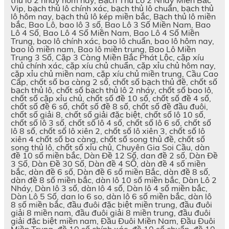
Vip, bạch thủ lô chính xác, bạch thủ lô chuẩn, bạch thủ
lô hôm nay, bạch thủ lô kép miền bắc, Bạch thủ lô miền
bắc, Bao Lô, bao lô 3 số, Bao Lô 3 Số Miền Nam, Bao
Lô 4 Số, Bao Lô 4 Số Miền Nam, Bao Lô 4 Số Miền
Trung, bao lô chính xác, bao lô chuẩn, bao lô hôm nay,
bao lô miền nam, Bao lô miền trung, Bao Lô Miền
Trung 3 Số, Cặp 3 Càng Miền Bắc Phát Lộc, cặp xíu
chủ chính xác, cặp xíu chủ chuẩn, cặp xỉu chủ hôm nay,
cặp xỉu chủ miền nam, cặp xíu chủ miền trung, Cầu Cao
Cấp, chốt số ba càng 2 số, chốt số bạch thủ đề, chốt số
bạch thủ lô, chốt số bạch thủ lô 2 nháy, chốt số bao lô,
chốt số cặp xỉu chủ, chốt số đề 10 số, chốt số đề 4 số,
chốt số đề 6 số, chốt số đề 8 số, chốt số đề đầu đuôi,
chốt số giải 8, chốt số giải đặc biệt, chốt số lô 10 số,
chốt số lô 3 số, chốt số lô 4 số, chốt số lô 6 số, chốt số
lô 8 số, chốt số lô xiên 2, chốt số lô xiên 3, chốt số lô
xiên 4 chốt số ba càng, chốt số song thủ đề, chốt số
song thủ lô, chốt số xỉu chủ, Chuyên Gia Soi Cầu, dàn
đề 10 số miền bắc, Dàn Đề 12 Số, dan đề 2 số, Dàn Đề
3 Số, Dàn Đề 30 Số, Dàn đề 4 SỐ, dàn đề 4 số miền
bắc, dàn đề 6 số, Dàn đề 6 số miền Bắc, dàn đề 8 số,
dàn đề 8 số miền bắc, dàn lô 10 số miền bắc, Dàn Lô 2
Nháy, Dàn lô 3 số, dàn lô 4 số, Dàn lô 4 số miền bắc,
Dàn Lô 5 Số, dan lo 6 so, dàn lô 6 số miền bắc, dàn lô
8 số miền bắc, đầu đuôi đặc biệt miền trung, đầu đuôi
giải 8 miền nam, đầu đuôi giải 8 miền trung, đầu đuôi
giải đặc biệt miền nam, Đầu Đuôi Miền Nam, Đầu Đuôi
Miền Trung, đề 10 số chính xác, đề 10 số chuẩn, đề 10