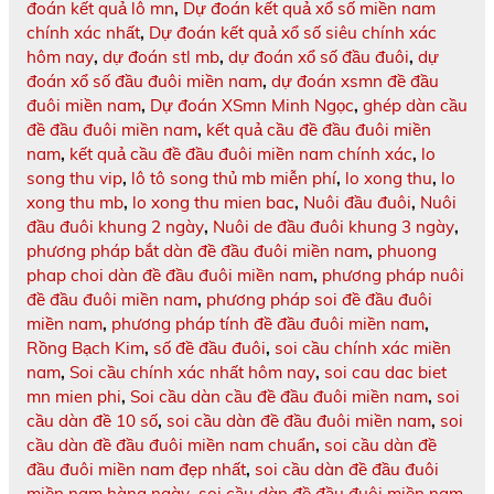
đoán kết quả lô mn
,
Dự đoán kết quả xổ số miền nam
chính xác nhất
,
Dự đoán kết quả xổ số siêu chính xác
hôm nay
,
dự đoán stl mb
,
dự đoán xổ số đầu đuôi
,
dự
đoán xổ số đầu đuôi miền nam
,
dự đoán xsmn đề đầu
đuôi miền nam
,
Dự đoán XSmn Minh Ngọc
,
ghép dàn cầu
đề đầu đuôi miền nam
,
kết quả cầu đề đầu đuôi miền
nam
,
kết quả cầu đề đầu đuôi miền nam chính xác
,
lo
song thu vip
,
lô tô song thủ mb miễn phí
,
lo xong thu
,
lo
xong thu mb
,
lo xong thu mien bac
,
Nuôi đầu đuôi
,
Nuôi
đầu đuôi khung 2 ngày
,
Nuôi de đầu đuôi khung 3 ngày
,
phương pháp bắt dàn đề đầu đuôi miền nam
,
phuong
phap choi dàn đề đầu đuôi miền nam
,
phương pháp nuôi
đề đầu đuôi miền nam
,
phương pháp soi đề đầu đuôi
miền nam
,
phương pháp tính đề đầu đuôi miền nam
,
Rồng Bạch Kim
,
số đề đầu đuôi
,
soi cầu chính xác miền
nam
,
Soi cầu chính xác nhất hôm nay
,
soi cau dac biet
mn mien phi
,
Soi cầu dàn cầu đề đầu đuôi miền nam
,
soi
cầu dàn đề 10 số
,
soi cầu dàn đề đầu đuôi miền nam
,
soi
cầu dàn đề đầu đuôi miền nam chuẩn
,
soi cầu dàn đề
đầu đuôi miền nam đẹp nhất
,
soi cầu dàn đề đầu đuôi
miền nam hàng ngày
,
soi cầu dàn đề đầu đuôi miền nam