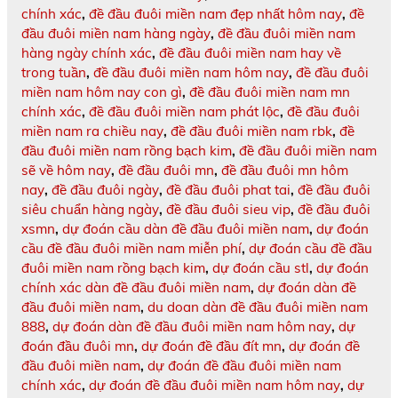
chính xác
,
đề đầu đuôi miền nam đẹp nhất hôm nay
,
đề
đầu đuôi miền nam hàng ngày
,
đề đầu đuôi miền nam
hàng ngày chính xác
,
đề đầu đuôi miền nam hay về
trong tuần
,
đề đầu đuôi miền nam hôm nay
,
đề đầu đuôi
miền nam hôm nay con gì
,
đề đầu đuôi miền nam mn
chính xác
,
đề đầu đuôi miền nam phát lộc
,
đề đầu đuôi
miền nam ra chiều nay
,
đề đầu đuôi miền nam rbk
,
đề
đầu đuôi miền nam rồng bạch kim
,
đề đầu đuôi miền nam
sẽ về hôm nay
,
đề đầu đuôi mn
,
đề đầu đuôi mn hôm
nay
,
đề đầu đuôi ngày
,
đề đầu đuôi phat tai
,
đề đầu đuôi
siêu chuẩn hàng ngày
,
đề đầu đuôi sieu vip
,
đề đầu đuôi
xsmn
,
dự đoán cầu dàn đề đầu đuôi miền nam
,
dự đoán
cầu đề đầu đuôi miền nam miễn phí
,
dự đoán cầu đề đầu
đuôi miền nam rồng bạch kim
,
dự đoán cầu stl
,
dự đoán
chính xác dàn đề đầu đuôi miền nam
,
dự đoán dàn đề
đầu đuôi miền nam
,
du doan dàn đề đầu đuôi miền nam
888
,
dự đoán dàn đề đầu đuôi miền nam hôm nay
,
dự
đoán đầu đuôi mn
,
dự đoán đề đầu đít mn
,
dự đoán đề
đầu đuôi miền nam
,
dự đoán đề đầu đuôi miền nam
chính xác
,
dự đoán đề đầu đuôi miền nam hôm nay
,
dự