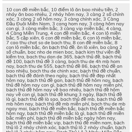
10 con đề miền bắc, 10 điểm lô ăn bao nhiêu tiền, 2
nháy ăn bao nhiêu, 2 nháy hôm nay, 3 càng 2 số chính
xác, 3 càng 2 số hôm nay, 3 càng chính xác, 3 Càng
Đầu Đuôi Miền Nam, 3 cang hom nay, 3 càng hôm nay
con gì, 3 càng miền bắc, 3 càng vip miền bắc, 4 càng,
4 Càng Miền Trung, 4 con đề miền bắc, 4 con lô miền
bắc, 5 cặp xiên, 6 con đề miền bắc, 6 con lô miền bắc,
7 cao thu chot so de bach thu, 8 con đề miền bắc, 8
con lô miền bắc, ăn bạch thủ đề, ăn lô xiên, ba càng 2
số chuẩn, bac nho de mien bac, bạch kim thư viện đề
kiểm tra, bach thu dan de 365, bạch thủ đề, bạch thủ
đề 100, bạch thủ đề 3 càng, bach thu de 4h mb hom
nay, bach thu de 555, bạch thủ đề 86, bạch thủ đề an
bao nhiêu, bach thu de chinh xac, bạch thủ đề chuẩn,
bạch thủ đề đánh theo ngày, bạch thủ đề đẹp nhất
hôm nay, bạch thủ đề gan, bạch thủ đề hôm nay, bạch
thủ đề hôm nay con gì, bạch thủ đề hôm nay miễn phí,
bạch thủ đề hôm nay về bao nhiêu, bạch thủ đề hôm
nay về con gì, bạch thủ đề khung 3 ngày, Bạch thủ đề
là gì, bạch thủ đề là sao, bach thủ đề mb, bạch thủ đề
mb hôm nay, bạch thủ đề mb miễn phí, bach thu de mb
ngay mai, bạch thủ đề miền bắc, bạch thủ đề miền bắc
hôm nay, bạch thủ đề miền bắc là gì, bạch thủ đề miền
bắc miễn phí, bạch thủ đề miền bắc ngày hôm nay,
bạch thủ đề miền bắc vip, bạch thủ đề miền nam, bạch
thủ lô 2 nháy chính xác, bạch thủ lô 2 nháy chuẩn, bạch
thủ lô 2 nháy hôm nay, Bạch Thủ Lô 2 Nháy Miền Bắc