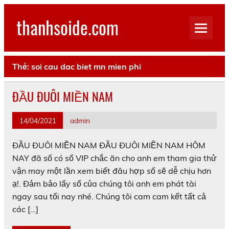
Skip
to
thanhsoide.com
content
Thẻ:
soi cau dac biet mn mien phi
ĐẦU ĐUÔI MIỀN NAM
14/04/2021
admin
ĐẦU ĐUÔI MIỀN NAM ĐẦU ĐUÔI MIỀN NAM HÔM
NAY đã số có số VIP chắc ăn cho anh em tham gia thử
vận may một lần xem biết đâu hợp số sẽ dễ chịu hơn
ạ!. Đảm bảo lấy số của chúng tôi anh em phát tài
ngay sau tối nay nhé. Chúng tôi cam cam kết tất cả
các […]