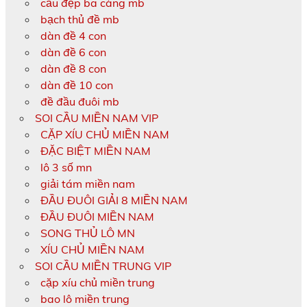
cầu đẹp ba càng mb
bạch thủ đề mb
dàn đề 4 con
dàn đề 6 con
dàn đề 8 con
dàn đề 10 con
đề đầu đuôi mb
SOI CẦU MIỀN NAM VIP
CẶP XÍU CHỦ MIỀN NAM
ĐẶC BIỆT MIỀN NAM
lô 3 số mn
giải tám miền nam
ĐẦU ĐUÔI GIẢI 8 MIỀN NAM
ĐẦU ĐUÔI MIỀN NAM
SONG THỦ LÔ MN
XÍU CHỦ MIỀN NAM
SOI CẦU MIỀN TRUNG VIP
cặp xíu chủ miền trung
bao lô miền trung