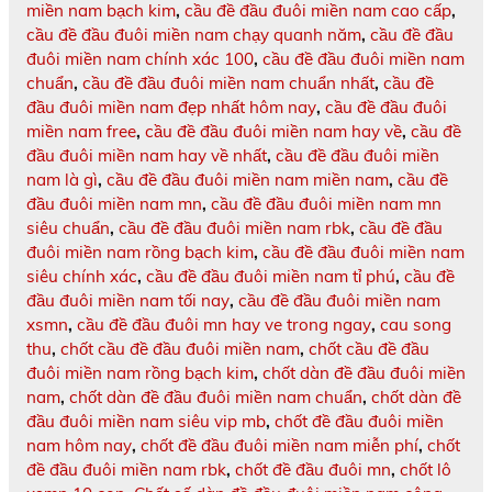
miền nam bạch kim
,
cầu đề đầu đuôi miền nam cao cấp
,
cầu đề đầu đuôi miền nam chạy quanh năm
,
cầu đề đầu
đuôi miền nam chính xác 100
,
cầu đề đầu đuôi miền nam
chuẩn
,
cầu đề đầu đuôi miền nam chuẩn nhất
,
cầu đề
đầu đuôi miền nam đẹp nhất hôm nay
,
cầu đề đầu đuôi
miền nam free
,
cầu đề đầu đuôi miền nam hay về
,
cầu đề
đầu đuôi miền nam hay về nhất
,
cầu đề đầu đuôi miền
nam là gì
,
cầu đề đầu đuôi miền nam miền nam
,
cầu đề
đầu đuôi miền nam mn
,
cầu đề đầu đuôi miền nam mn
siêu chuẩn
,
cầu đề đầu đuôi miền nam rbk
,
cầu đề đầu
đuôi miền nam rồng bạch kim
,
cầu đề đầu đuôi miền nam
siêu chính xác
,
cầu đề đầu đuôi miền nam tỉ phú
,
cầu đề
đầu đuôi miền nam tối nay
,
cầu đề đầu đuôi miền nam
xsmn
,
cầu đề đầu đuôi mn hay ve trong ngay
,
cau song
thu
,
chốt cầu đề đầu đuôi miền nam
,
chốt cầu đề đầu
đuôi miền nam rồng bạch kim
,
chốt dàn đề đầu đuôi miền
nam
,
chốt dàn đề đầu đuôi miền nam chuẩn
,
chốt dàn đề
đầu đuôi miền nam siêu vip mb
,
chốt đề đầu đuôi miền
nam hôm nay
,
chốt đề đầu đuôi miền nam miễn phí
,
chốt
đề đầu đuôi miền nam rbk
,
chốt đề đầu đuôi mn
,
chốt lô