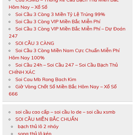
Hôm Nay – Xổ Số
Soi Cầu 3 Càng 3 Miền Tỷ Lệ Trúng 99%
Soi Cầu 3 Càng VIP Miền Bắc Miễn Phí
Soi Cầu 3 Càng VIP Miền Bắc Miễn Phí – Dự Đoán
247
SOI CẦU 3 CÀNG
Soi Cầu 3 Càng Miền Nam Cực Chuẩn Miễn Phí
Hôm Nay 100%
Soi Cầu 24h – Soi Cầu 247 – Soi Cầu Bạch Thủ
CHÍNH XÁC
Soi Cau Mb Rong Bach Kim
Giờ Vàng Chốt Số Miền Bắc Hôm Nay – Xổ Số
666
soi cầu cao cấp – soi cầu lo de – soi cầu xsmb
SOI CẦU MIỀN BẮC CHUẨN
bạch thủ lô 2 nháy
song thủ lô kép