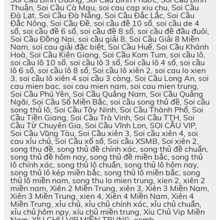
Thuận, Soi Cầu Cà Mau, soi cau cap xiu chu, Soi Cầu
Đà Lạt, Soi Cầu Đà Nẵng, Soi Cầu Đắc Lắc, Soi Cầu
Đắc Nông, Soi Cầu Đề, soi cầu đề 10 số, soi cầu de 4
số, soi cầu đề 6 số, soi cầu đề 8 số, soi cầu đề đầu đuôi,
Soi Cầu Đồng Nai, soi cầu giải 8, Soi Cầu Giải 8 Miền
Nam, soi cau giải đặc biệt, Soi Cầu Huế, Soi Cầu Khánh
Hoà, Soi Cầu Kiên Giang, Soi Cầu Kom Tum, soi cầu lô,
soi cầu lô 10 số, soi cầu lô 3 số, Soi cầu lô 4 số, soi cầu
lô 6 số, soi cầu lô 8 số, Soi cầu lô xiên 2, soi cau lo xien
3, soi cầu lô xiên 4 soi cầu 3 càng, Soi Cầu Long An, soi
cau mien bac, soi cau mien nam, soi cau mien trung,
Soi Cầu Phú Yên, Soi Cầu Quảng Nam, Soi Cầu Quảng
Ngãi, Soi Cầu Số Miền Bắc, soi cầu song thủ đề, Soi cầu
song thủ lô, Soi Cầu Tây Ninh, Soi Cầu Thành Phố, Soi
Cầu Tiền Giang, Soi Cầu Trà Vinh, Soi Cầu TTH, Soi
Cầu Từ Chuyên Gia, Soi Cầu Vĩnh Lon, SOI CẦU VIP,
Soi Cầu Vũng Tàu, Soi Cầu xiên 3, Soi cầu xiên 4, soi
cau xỉu chủ, Soi Cầu xổ số, Soi cầu XSMB, Soi xiên 2,
song thu đề, song thủ đề chính xác, song thủ đề chuẩn,
song thủ đề hôm nay, song thủ đề miền bắc, song thủ
lô chính xác, song thủ lô chuẩn, song thủ lô hôm nay,
song thủ lô kép miền bắc, song thủ lô miền bắc, song
thủ lô miền nam, song thu lo mien trung, xien 2, xiên 2
miền nam, Xiên 2 Miền Trung, xiên 3, Xiên 3 Miền Nam,
Xiên 3 Miền Trung, xien 4, Xiên 4 Miền Nam, Xiên 4
Miền Trung, xỉu chủ, xỉu chủ chính xác, xỉu chủ chuẩn,
xỉu chủ hôm nay, xíu chủ miền trung, Xíu Chủ Vip Miền
Nam, XỈU CHỦ VIP MIỀN TRUNG, xsmb