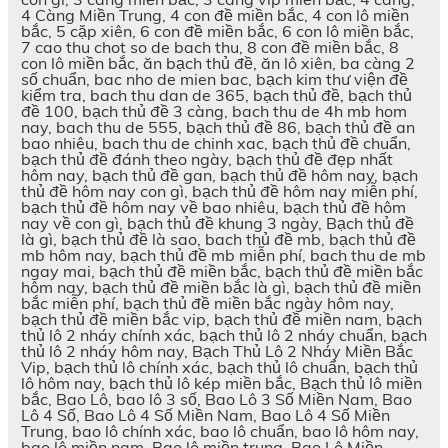
4 Càng Miền Trung, 4 con đề miền bắc, 4 con lô miền
bắc, 5 cặp xiên, 6 con đề miền bắc, 6 con lô miền bắc,
7 cao thu chot so de bach thu, 8 con đề miền bắc, 8
con lô miền bắc, ăn bạch thủ đề, ăn lô xiên, ba càng 2
số chuẩn, bac nho de mien bac, bạch kim thư viện đề
kiểm tra, bach thu dan de 365, bạch thủ đề, bạch thủ
đề 100, bạch thủ đề 3 càng, bach thu de 4h mb hom
nay, bach thu de 555, bạch thủ đề 86, bạch thủ đề an
bao nhiêu, bach thu de chinh xac, bạch thủ đề chuẩn,
bạch thủ đề đánh theo ngày, bạch thủ đề đẹp nhất
hôm nay, bạch thủ đề gan, bạch thủ đề hôm nay, bạch
thủ đề hôm nay con gì, bạch thủ đề hôm nay miễn phí,
bạch thủ đề hôm nay về bao nhiêu, bạch thủ đề hôm
nay về con gì, bạch thủ đề khung 3 ngày, Bạch thủ đề
là gì, bạch thủ đề là sao, bach thủ đề mb, bạch thủ đề
mb hôm nay, bạch thủ đề mb miễn phí, bach thu de mb
ngay mai, bạch thủ đề miền bắc, bạch thủ đề miền bắc
hôm nay, bạch thủ đề miền bắc là gì, bạch thủ đề miền
bắc miễn phí, bạch thủ đề miền bắc ngày hôm nay,
bạch thủ đề miền bắc vip, bạch thủ đề miền nam, bạch
thủ lô 2 nháy chính xác, bạch thủ lô 2 nháy chuẩn, bạch
thủ lô 2 nháy hôm nay, Bạch Thủ Lô 2 Nháy Miền Bắc
Vip, bạch thủ lô chính xác, bạch thủ lô chuẩn, bạch thủ
lô hôm nay, bạch thủ lô kép miền bắc, Bạch thủ lô miền
bắc, Bao Lô, bao lô 3 số, Bao Lô 3 Số Miền Nam, Bao
Lô 4 Số, Bao Lô 4 Số Miền Nam, Bao Lô 4 Số Miền
Trung, bao lô chính xác, bao lô chuẩn, bao lô hôm nay,
bao lô miền nam, Bao lô miền trung, Bao Lô Miền