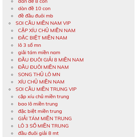
dàn đề 8 con
dàn đề 10 con
đề đầu đuôi mb
SOI CẦU MIỀN NAM VIP
CẶP XÍU CHỦ MIỀN NAM
ĐẶC BIỆT MIỀN NAM
lô 3 số mn
giải tám miền nam
ĐẦU ĐUÔI GIẢI 8 MIỀN NAM
ĐẦU ĐUÔI MIỀN NAM
SONG THỦ LÔ MN
XÍU CHỦ MIỀN NAM
SOI CẦU MIỀN TRUNG VIP
cặp xíu chủ miền trung
bao lô miền trung
đặc biệt miền trung
GIẢI TÁM MIỀN TRUNG
LÔ 3 SỐ MIỀN TRUNG
đầu đuôi giải 8 mt