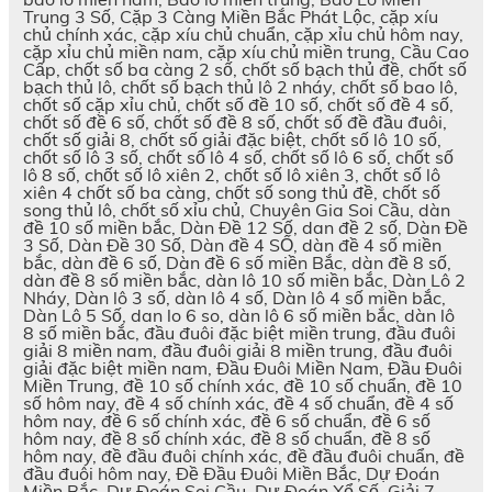
Trung 3 Số, Cặp 3 Càng Miền Bắc Phát Lộc, cặp xíu
chủ chính xác, cặp xíu chủ chuẩn, cặp xỉu chủ hôm nay,
cặp xỉu chủ miền nam, cặp xíu chủ miền trung, Cầu Cao
Cấp, chốt số ba càng 2 số, chốt số bạch thủ đề, chốt số
bạch thủ lô, chốt số bạch thủ lô 2 nháy, chốt số bao lô,
chốt số cặp xỉu chủ, chốt số đề 10 số, chốt số đề 4 số,
chốt số đề 6 số, chốt số đề 8 số, chốt số đề đầu đuôi,
chốt số giải 8, chốt số giải đặc biệt, chốt số lô 10 số,
chốt số lô 3 số, chốt số lô 4 số, chốt số lô 6 số, chốt số
lô 8 số, chốt số lô xiên 2, chốt số lô xiên 3, chốt số lô
xiên 4 chốt số ba càng, chốt số song thủ đề, chốt số
song thủ lô, chốt số xỉu chủ, Chuyên Gia Soi Cầu, dàn
đề 10 số miền bắc, Dàn Đề 12 Số, dan đề 2 số, Dàn Đề
3 Số, Dàn Đề 30 Số, Dàn đề 4 SỐ, dàn đề 4 số miền
bắc, dàn đề 6 số, Dàn đề 6 số miền Bắc, dàn đề 8 số,
dàn đề 8 số miền bắc, dàn lô 10 số miền bắc, Dàn Lô 2
Nháy, Dàn lô 3 số, dàn lô 4 số, Dàn lô 4 số miền bắc,
Dàn Lô 5 Số, dan lo 6 so, dàn lô 6 số miền bắc, dàn lô
8 số miền bắc, đầu đuôi đặc biệt miền trung, đầu đuôi
giải 8 miền nam, đầu đuôi giải 8 miền trung, đầu đuôi
giải đặc biệt miền nam, Đầu Đuôi Miền Nam, Đầu Đuôi
Miền Trung, đề 10 số chính xác, đề 10 số chuẩn, đề 10
số hôm nay, đề 4 số chính xác, đề 4 số chuẩn, đề 4 số
hôm nay, đề 6 số chính xác, đề 6 số chuẩn, đề 6 số
hôm nay, đề 8 số chính xác, đề 8 số chuẩn, đề 8 số
hôm nay, đề đầu đuôi chính xác, đề đầu đuôi chuẩn, đề
đầu đuôi hôm nay, Đề Đầu Đuôi Miền Bắc, Dự Đoán
Miền Bắc, Dự Đoán Soi Cầu, Dự Đoán Xổ Số, Giải 7