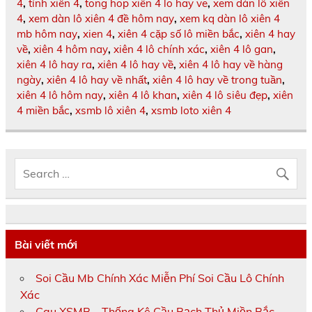
4
,
tính xiên 4
,
tong hop xiên 4 lo hay ve
,
xem dàn lô xiên
4
,
xem dàn lô xiên 4 đề hôm nay
,
xem kq dàn lô xiên 4
mb hôm nay
,
xien 4
,
xiên 4 cặp số lô miền bắc
,
xiên 4 hay
về
,
xiên 4 hôm nay
,
xiên 4 lô chính xác
,
xiên 4 lô gan
,
xiên 4 lô hay ra
,
xiên 4 lô hay về
,
xiên 4 lô hay về hàng
ngày
,
xiên 4 lô hay về nhất
,
xiên 4 lô hay về trong tuần
,
xiên 4 lô hôm nay
,
xiên 4 lô khan
,
xiên 4 lô siêu đẹp
,
xiên
4 miền bắc
,
xsmb lô xiên 4
,
xsmb loto xiên 4
Bài viết mới
Soi Cầu Mb Chính Xác Miễn Phí Soi Cầu Lô Chính
Xác
Cau XSMB – Thống Kê Cầu Bạch Thủ Miền Bắc