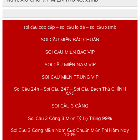
soi cầu cao cấp – soi cầu lo de – soi cầu xsmb
SOI CẦU MIỀN BẮC CHUẨN
SOI CẦU MIỀN BẮC VIP
SOI CẦU MIỀN NAM VIP
SOI CẦU MIỀN TRUNG VIP
Soi Cầu 24h – Soi Cầu 247 – Soi Cầu Bạch Thủ CHÍNH
XÁC
SOI CẦU 3 CÀNG
Soi Cầu 3 Càng 3 Miền Tỷ Lệ Trúng 99%
Soi Cầu 3 Càng Miền Nam Cực Chuẩn Miễn Phí Hôm Nay
100%