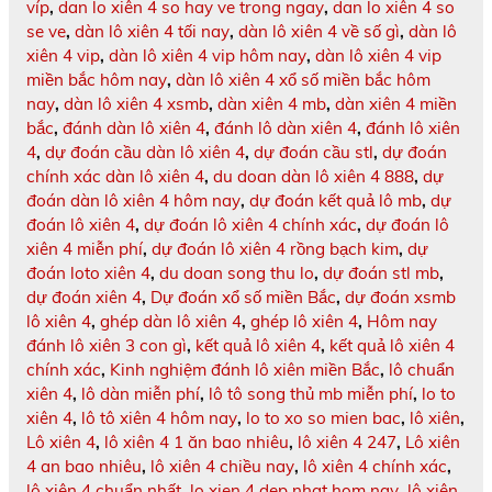
víp
,
dan lo xiên 4 so hay ve trong ngay
,
dan lo xiên 4 so
se ve
,
dàn lô xiên 4 tối nay
,
dàn lô xiên 4 về số gì
,
dàn lô
xiên 4 vip
,
dàn lô xiên 4 vip hôm nay
,
dàn lô xiên 4 vip
miền bắc hôm nay
,
dàn lô xiên 4 xổ số miền bắc hôm
nay
,
dàn lô xiên 4 xsmb
,
dàn xiên 4 mb
,
dàn xiên 4 miền
bắc
,
đánh dàn lô xiên 4
,
đánh lô dàn xiên 4
,
đánh lô xiên
4
,
dự đoán cầu dàn lô xiên 4
,
dự đoán cầu stl
,
dự đoán
chính xác dàn lô xiên 4
,
du doan dàn lô xiên 4 888
,
dự
đoán dàn lô xiên 4 hôm nay
,
dự đoán kết quả lô mb
,
dự
đoán lô xiên 4
,
dự đoán lô xiên 4 chính xác
,
dự đoán lô
xiên 4 miễn phí
,
dự đoán lô xiên 4 rồng bạch kim
,
dự
đoán loto xiên 4
,
du doan song thu lo
,
dự đoán stl mb
,
dự đoán xiên 4
,
Dự đoán xổ số miền Bắc
,
dự đoán xsmb
lô xiên 4
,
ghép dàn lô xiên 4
,
ghép lô xiên 4
,
Hôm nay
đánh lô xiên 3 con gì
,
kết quả lô xiên 4
,
kết quả lô xiên 4
chính xác
,
Kinh nghiệm đánh lô xiên miền Bắc
,
lô chuẩn
xiên 4
,
lô dàn miễn phí
,
lô tô song thủ mb miễn phí
,
lo to
xiên 4
,
lô tô xiên 4 hôm nay
,
lo to xo so mien bac
,
lô xiên
,
Lô xiên 4
,
lô xiên 4 1 ăn bao nhiêu
,
lô xiên 4 247
,
Lô xiên
4 an bao nhiêu
,
lô xiên 4 chiều nay
,
lô xiên 4 chính xác
,
lô xiên 4 chuẩn nhất
,
lo xien 4 dep nhat hom nay
,
lô xiên