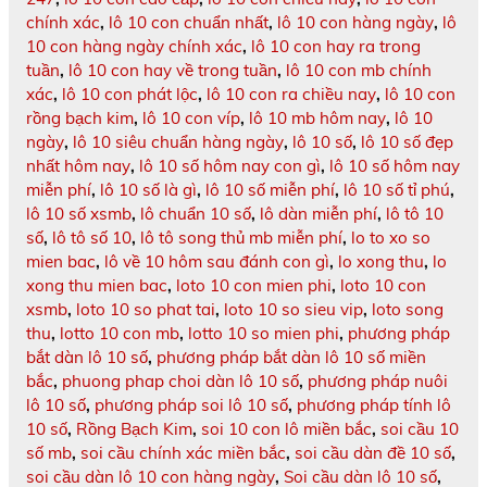
chính xác
,
lô 10 con chuẩn nhất
,
lô 10 con hàng ngày
,
lô
10 con hàng ngày chính xác
,
lô 10 con hay ra trong
tuần
,
lô 10 con hay về trong tuần
,
lô 10 con mb chính
xác
,
lô 10 con phát lộc
,
lô 10 con ra chiều nay
,
lô 10 con
rồng bạch kim
,
lô 10 con víp
,
lô 10 mb hôm nay
,
lô 10
ngày
,
lô 10 siêu chuẩn hàng ngày
,
lô 10 số
,
lô 10 số đẹp
nhất hôm nay
,
lô 10 số hôm nay con gì
,
lô 10 số hôm nay
miễn phí
,
lô 10 số là gì
,
lô 10 số miễn phí
,
lô 10 số tỉ phú
,
lô 10 số xsmb
,
lô chuẩn 10 số
,
lô dàn miễn phí
,
lô tô 10
số
,
lô tô số 10
,
lô tô song thủ mb miễn phí
,
lo to xo so
mien bac
,
lô về 10 hôm sau đánh con gì
,
lo xong thu
,
lo
xong thu mien bac
,
loto 10 con mien phi
,
loto 10 con
xsmb
,
loto 10 so phat tai
,
loto 10 so sieu vip
,
loto song
thu
,
lotto 10 con mb
,
lotto 10 so mien phi
,
phương pháp
bắt dàn lô 10 số
,
phương pháp bắt dàn lô 10 số miền
bắc
,
phuong phap choi dàn lô 10 số
,
phương pháp nuôi
lô 10 số
,
phương pháp soi lô 10 số
,
phương pháp tính lô
10 số
,
Rồng Bạch Kim
,
soi 10 con lô miền bắc
,
soi cầu 10
số mb
,
soi cầu chính xác miền bắc
,
soi cầu dàn đề 10 số
,
soi cầu dàn lô 10 con hàng ngày
,
Soi cầu dàn lô 10 số
,