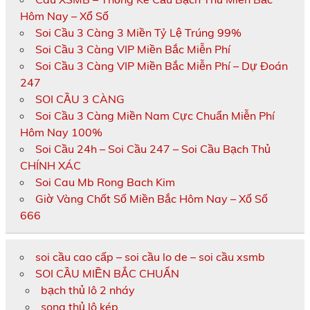
Hôm Nay – Xổ Số
Soi Cầu 3 Càng 3 Miền Tỷ Lệ Trúng 99%
Soi Cầu 3 Càng VIP Miền Bắc Miễn Phí
Soi Cầu 3 Càng VIP Miền Bắc Miễn Phí – Dự Đoán
247
SOI CẦU 3 CÀNG
Soi Cầu 3 Càng Miền Nam Cực Chuẩn Miễn Phí
Hôm Nay 100%
Soi Cầu 24h – Soi Cầu 247 – Soi Cầu Bạch Thủ
CHÍNH XÁC
Soi Cau Mb Rong Bach Kim
Giờ Vàng Chốt Số Miền Bắc Hôm Nay – Xổ Số
666
soi cầu cao cấp – soi cầu lo de – soi cầu xsmb
SOI CẦU MIỀN BẮC CHUẨN
bạch thủ lô 2 nháy
song thủ lô kép