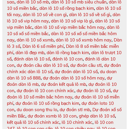
sao
,
dàn lô 10 số mb
,
dàn lô 10 số mb siêu chuẩn
,
dàn lô
10 số miền bắc
,
dàn lô 10 số rồng bạch kim
,
dàn lô 10 số
tối nay
,
dàn lô 10 số về con gì
,
dàn lô 10 số về số gì
,
dàn
lô 10 số vip hôm nay
,
dàn lô 10 số vip là gì
,
dàn lô 10 số
vip miền bắc
,
dàn lô 10 số vip miền bắc hôm nay
,
dàn lô
10 số xổ số miền bắc
,
dàn lô 10 số xổ số miền bắc hôm
nay
,
dàn lô 10 số xsmb
,
dàn lô 10 số xsmb hôm nay
,
Dàn
lô 3 số
,
Dàn lô 6 số miền phí
,
Dàn lô 8 số miền bắc miễn
phí
,
dàn lô đẹp mb
,
dàn lô rồng bạch kim
,
dàn lô trượt 10
số
,
đánh dàn lô 10 số
,
đánh lô 10 con
,
đánh lô dàn 10
con
,
dự đoán cầu dàn lô 10 số
,
dự đoán cầu stl
,
dự đoán
chính xác dàn lô 10 số
,
dự đoán dàn lô 10 số
,
du doan
dàn lô 10 số 888
,
dự đoán dàn lô 10 số hôm nay
,
dự
đoán dàn lô mb
,
dự đoán kết quả lô mb
,
dự đoán lô 10
con
,
dự đoán lô 10 con chính xác
,
dự đoán lô 10 số
,
dự
đoán lô 10 số miền bắc hôm nay
,
dự đoán lô 10 số miễn
phí
,
dự đoán lô 10 số rồng bạch kim
,
dự đoán loto 10
con
,
du doan song thu lo
,
dự đoán stl mb
,
Dự đoán xổ số
miền Bắc
,
dự đoán xsmb lô 10 con
,
ghép dàn lô 10 số
,
kết quả lô 10 số chính xác
,
lô 10 chính xác
,
lô 10 con
247
,
lô 10 con cao cấp
,
lô 10 con chiều nay
,
lô 10 con