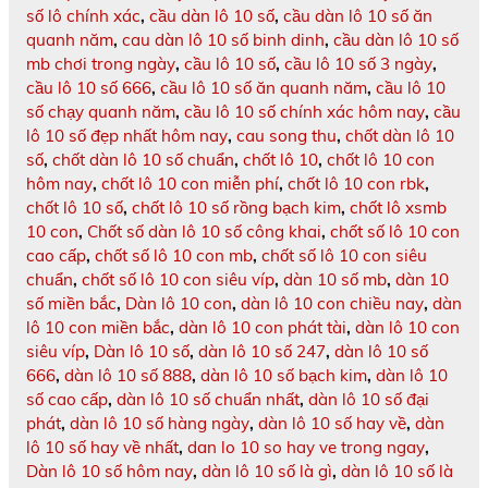
số lô chính xác
,
cầu dàn lô 10 số
,
cầu dàn lô 10 số ăn
quanh năm
,
cau dàn lô 10 số binh dinh
,
cầu dàn lô 10 số
mb chơi trong ngày
,
cầu lô 10 số
,
cầu lô 10 số 3 ngày
,
cầu lô 10 số 666
,
cầu lô 10 số ăn quanh năm
,
cầu lô 10
số chạy quanh năm
,
cầu lô 10 số chính xác hôm nay
,
cầu
lô 10 số đẹp nhất hôm nay
,
cau song thu
,
chốt dàn lô 10
số
,
chốt dàn lô 10 số chuẩn
,
chốt lô 10
,
chốt lô 10 con
hôm nay
,
chốt lô 10 con miễn phí
,
chốt lô 10 con rbk
,
chốt lô 10 số
,
chốt lô 10 số rồng bạch kim
,
chốt lô xsmb
10 con
,
Chốt số dàn lô 10 số công khai
,
chốt số lô 10 con
cao cấp
,
chốt số lô 10 con mb
,
chốt số lô 10 con siêu
chuẩn
,
chốt số lô 10 con siêu víp
,
dàn 10 số mb
,
dàn 10
số miền bắc
,
Dàn lô 10 con
,
dàn lô 10 con chiều nay
,
dàn
lô 10 con miền bắc
,
dàn lô 10 con phát tài
,
dàn lô 10 con
siêu víp
,
Dàn lô 10 số
,
dàn lô 10 số 247
,
dàn lô 10 số
666
,
dàn lô 10 số 888
,
dàn lô 10 số bạch kim
,
dàn lô 10
số cao cấp
,
dàn lô 10 số chuẩn nhất
,
dàn lô 10 số đại
phát
,
dàn lô 10 số hàng ngày
,
dàn lô 10 số hay về
,
dàn
lô 10 số hay về nhất
,
dan lo 10 so hay ve trong ngay
,
Dàn lô 10 số hôm nay
,
dàn lô 10 số là gì
,
dàn lô 10 số là