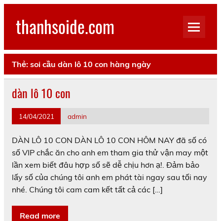
Skip
to
thanhsoide.com
content
Thẻ:
soi cầu dàn lô 10 con hàng ngày
dàn lô 10 con
14/04/2021
admin
DÀN LÔ 10 CON DÀN LÔ 10 CON HÔM NAY đã số có
số VIP chắc ăn cho anh em tham gia thử vận may một
lần xem biết đâu hợp số sẽ dễ chịu hơn ạ!. Đảm bảo
lấy số của chúng tôi anh em phát tài ngay sau tối nay
nhé. Chúng tôi cam cam kết tất cả các […]
Read more