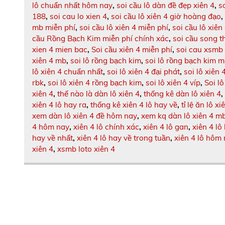
lô chuẩn nhất hôm nay
,
soi cầu lô dàn đề đẹp xiên 4
,
s
188
,
soi cau lo xien 4
,
soi cầu lô xiên 4 giờ hoàng đạo
mb miễn phí
,
soi cầu lô xiên 4 miễn phí
,
soi cầu lô xiê
cầu Rồng Bạch Kim miễn phí chính xác
,
soi cầu song 
xien 4 mien bac
,
Soi cầu xiên 4 miễn phí
,
soi cau xsmb 
xiên 4 mb
,
soi lô rồng bạch kim
,
soi lô rồng bạch kim m
lô xiên 4 chuẩn nhất
,
soi lô xiên 4 đại phát
,
soi lô xiên
rbk
,
soi lô xiên 4 rồng bạch kim
,
soi lô xiên 4 víp
,
Soi l
xiên 4
,
thế nào là dàn lô xiên 4
,
thống kê dàn lô xiên 4
xiên 4 lô hay ra
,
thống kê xiên 4 lô hay về
,
tỉ lệ ăn lô xi
xem dàn lô xiên 4 đề hôm nay
,
xem kq dàn lô xiên 4 
4 hôm nay
,
xiên 4 lô chính xác
,
xiên 4 lô gan
,
xiên 4 lô
hay về nhất
,
xiên 4 lô hay về trong tuần
,
xiên 4 lô hôm
xiên 4
,
xsmb loto xiên 4