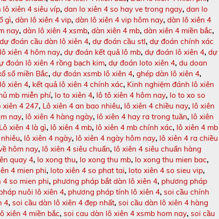
 lô xiên 4 siêu víp
,
dan lo xiên 4 so hay ve trong ngay
,
dan lo
ố gì
,
dàn lô xiên 4 vip
,
dàn lô xiên 4 vip hôm nay
,
dàn lô xiên 4
ôm nay
,
dàn lô xiên 4 xsmb
,
dàn xiên 4 mb
,
dàn xiên 4 miền bắc
,
dự đoán cầu dàn lô xiên 4
,
dự đoán cầu stl
,
dự đoán chính xác
lô xiên 4 hôm nay
,
dự đoán kết quả lô mb
,
dự đoán lô xiên 4
,
dự
ự đoán lô xiên 4 rồng bạch kim
,
dự đoán loto xiên 4
,
du doan
ổ số miền Bắc
,
dự đoán xsmb lô xiên 4
,
ghép dàn lô xiên 4
,
lô xiên 4
,
kết quả lô xiên 4 chính xác
,
Kinh nghiệm đánh lô xiên
thủ mb miễn phí
,
lo to xiên 4
,
lô tô xiên 4 hôm nay
,
lo to xo so
ô xiên 4 247
,
Lô xiên 4 an bao nhiêu
,
lô xiên 4 chiều nay
,
lô xiên
hom nay
,
lô xiên 4 hàng ngày
,
lô xiên 4 hay ra trong tuần
,
lô xiên
Lô xiên 4 là gì
,
lô xiên 4 mb
,
lô xiên 4 mb chính xác
,
lô xiên 4 mb
 nhiêu
,
lô xiên 4 ngày
,
lô xiên 4 ngày hôm nay
,
lô xiên 4 ra chiều
 về hôm nay
,
lô xiên 4 siêu chuẩn
,
lô xiên 4 siêu chuẩn hàng
iên quay 4
,
lo xong thu
,
lo xong thu mb
,
lo xong thu mien bac
,
iên 4 mien phi
,
loto xiên 4 so phat tai
,
loto xiên 4 so sieu vip
,
n 4 so mien phi
,
phương pháp bắt dàn lô xiên 4
,
phương pháp
háp nuôi lô xiên 4
,
phương pháp tính lô xiên 4
,
soi cầu chính
n 4
,
soi cầu dàn lô xiên 4 đẹp nhất
,
soi cầu dàn lô xiên 4 hàng
lô xiên 4 miền bắc
,
soi cau dàn lô xiên 4 xsmb hom nay
,
soi cầu