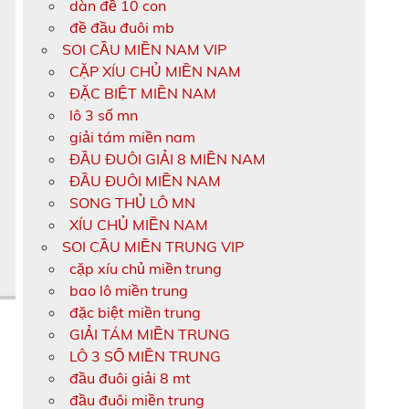
dàn đề 10 con
đề đầu đuôi mb
SOI CẦU MIỀN NAM VIP
CẶP XÍU CHỦ MIỀN NAM
ĐẶC BIỆT MIỀN NAM
lô 3 số mn
giải tám miền nam
ĐẦU ĐUÔI GIẢI 8 MIỀN NAM
ĐẦU ĐUÔI MIỀN NAM
SONG THỦ LÔ MN
XÍU CHỦ MIỀN NAM
SOI CẦU MIỀN TRUNG VIP
cặp xíu chủ miền trung
bao lô miền trung
đặc biệt miền trung
GIẢI TÁM MIỀN TRUNG
LÔ 3 SỐ MIỀN TRUNG
đầu đuôi giải 8 mt
đầu đuôi miền trung