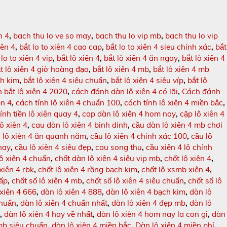
n 4
,
bach thu lo ve so may
,
bach thu lo vip mb
,
bach thu lo vip
iên 4
,
bắt lo to xiên 4 cao cap
,
bắt lo to xiên 4 sieu chính xác
,
bắt
 lo to xiên 4 vip
,
bắt lô xiên 4
,
bắt lô xiên 4 ăn ngay
,
bắt lô xiên 4
t lô xiên 4 giờ hoàng đạo
,
bắt lô xiên 4 mb
,
bắt lô xiên 4 mb
ch kim
,
bắt lô xiên 4 siêu chuẩn
,
bắt lô xiên 4 siêu víp
,
bắt lô
 bắt lô xiên 4 2020
,
cách đánh dàn lô xiên 4 có lãi
,
Cách đánh
ên 4
,
cách tính lô xiên 4 chuẩn 100
,
cách tính lô xiên 4 miền bắc
,
ính tiền lô xiên quay 4
,
cap dàn lô xiên 4 hom nay
,
cặp lô xiên 4
ô xiên 4
,
cau dàn lô xiên 4 binh dinh
,
cầu dàn lô xiên 4 mb chơi
 lô xiên 4 ăn quanh năm
,
cầu lô xiên 4 chính xác 100
,
cầu lô
nay
,
cầu lô xiên 4 siêu đẹp
,
cau song thu
,
cầu xiên 4 lô chính
lô xiên 4 chuẩn
,
chốt dàn lô xiên 4 siêu vip mb
,
chốt lô xiên 4
,
 xiên 4 rbk
,
chốt lô xiên 4 rồng bạch kim
,
chốt lô xsmb xiên 4
,
cấp
,
chốt số lô xiên 4 mb
,
chốt số lô xiên 4 siêu chuẩn
,
chốt số lô
 xiên 4 666
,
dàn lô xiên 4 888
,
dàn lô xiên 4 bạch kim
,
dàn lô
chuẩn
,
dàn lô xiên 4 chuẩn nhất
,
dàn lô xiên 4 đẹp mb
,
dàn lô
ề
,
dàn lô xiên 4 hay về nhất
,
dàn lô xiên 4 hom nay la con gi
,
dàn
mb siêu chuẩn
,
dàn lô xiên 4 miền bắc
,
Dàn lô xiên 4 miền phí
,