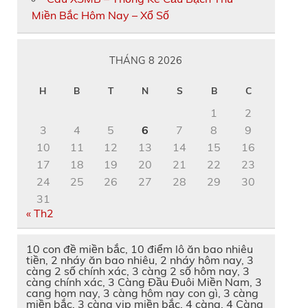
Miền Bắc Hôm Nay – Xổ Số
THÁNG 8 2026
H
B
T
N
S
B
C
1
2
3
4
5
6
7
8
9
10
11
12
13
14
15
16
17
18
19
20
21
22
23
24
25
26
27
28
29
30
31
« Th2
10 con đề miền bắc, 10 điểm lô ăn bao nhiêu
tiền, 2 nháy ăn bao nhiêu, 2 nháy hôm nay, 3
càng 2 số chính xác, 3 càng 2 số hôm nay, 3
càng chính xác, 3 Càng Đầu Đuôi Miền Nam, 3
cang hom nay, 3 càng hôm nay con gì, 3 càng
miền bắc, 3 càng vip miền bắc, 4 càng, 4 Càng