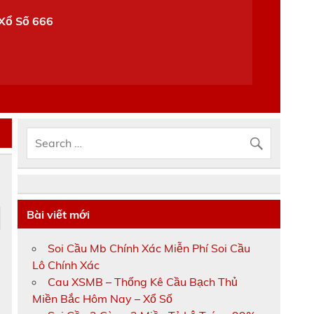
 Xổ Số 666
Bài viết mới
Soi Cầu Mb Chính Xác Miễn Phí Soi Cầu
Lô Chính Xác
Cau XSMB – Thống Kê Cầu Bạch Thủ
Miền Bắc Hôm Nay – Xổ Số