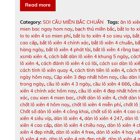
Read more
Category:
SOI CẦU MIỀN BẮC CHUẨN
Tags:
ăn lô xiê
mien bac ngay hom nay
,
bạch thủ miền bắc
,
bắt lo to x
lo to xiên 4 so mien phí
,
bắt lo to xiên 4 so sieu vip
,
bắt
cao cấp
,
bắt lô xiên 4 chính xác
,
bắt lô xiên 4 chuẩn
,
bắ
hàng ngày
,
bắt lô xiên 4 phát tài
,
bắt lô xiên 4 rồng bạ
xsmb xiên 4
,
cách bắt dàn lô xiên 4 khung 5 ngày
,
cách
lô xiên 4
,
cách đánh lô xiên 4 có lãi
,
cách soi dàn lô xi
cách tính lô xiên quay 4
,
cách tính tiền lô xiên 4
,
cách t
ngày hôm nay
,
Cặp xiên 3 đẹp nhất hôm nay
,
cầu dàn l
trong ngày
,
cầu lô xiên 4 3 ngày
,
cầu lô xiên 4 666
,
cầu
xiên 4 chính xác hôm nay
,
cầu lô xiên 4 đẹp nhất hôm 
xác
,
cau xien 4 mien bac
,
chốt dàn lô xiên 4
,
chốt dàn 
chốt lô xiên 4 hôm nay
,
chốt lô xiên 4 miễn phí
,
chốt lô
Chốt số dàn lô xiên 4 công khai
,
chốt số lô xiên 4 cao 
xiên 4 siêu víp
,
dàn lô xiên 4
,
dàn lô xiên 4 247
,
dàn lô
xiên 4 cao cấp
,
dàn lô xiên 4 chiều nay
,
dàn lô xiên 4 
xiên 4 đẹp nhất
,
dàn lô xiên 4 free
,
dàn lô xiên 4 hay v
lô xiên 4 mb
,
dàn lô xiên 4 mb đẹp nhất
,
dàn lô xiên 4 