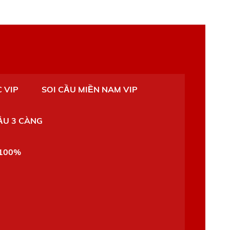
 VIP
SOI CẦU MIỀN NAM VIP
ẦU 3 CÀNG
 100%