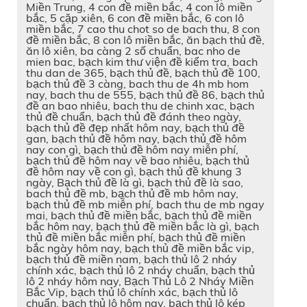
Miền Trung, 4 con đề miền bắc, 4 con lô miền
bắc, 5 cặp xiên, 6 con đề miền bắc, 6 con lô
miền bắc, 7 cao thu chot so de bach thu, 8 con
đề miền bắc, 8 con lô miền bắc, ăn bạch thủ đề,
ăn lô xiên, ba càng 2 số chuẩn, bac nho de
mien bac, bạch kim thư viện đề kiểm tra, bach
thu dan de 365, bạch thủ đề, bạch thủ đề 100,
bạch thủ đề 3 càng, bach thu de 4h mb hom
nay, bach thu de 555, bạch thủ đề 86, bạch thủ
đề an bao nhiêu, bach thu de chinh xac, bạch
thủ đề chuẩn, bạch thủ đề đánh theo ngày,
bạch thủ đề đẹp nhất hôm nay, bạch thủ đề
gan, bạch thủ đề hôm nay, bạch thủ đề hôm
nay con gì, bạch thủ đề hôm nay miễn phí,
bạch thủ đề hôm nay về bao nhiêu, bạch thủ
đề hôm nay về con gì, bạch thủ đề khung 3
ngày, Bạch thủ đề là gì, bạch thủ đề là sao,
bach thủ đề mb, bạch thủ đề mb hôm nay,
bạch thủ đề mb miễn phí, bach thu de mb ngay
mai, bạch thủ đề miền bắc, bạch thủ đề miền
bắc hôm nay, bạch thủ đề miền bắc là gì, bạch
thủ đề miền bắc miễn phí, bạch thủ đề miền
bắc ngày hôm nay, bạch thủ đề miền bắc vip,
bạch thủ đề miền nam, bạch thủ lô 2 nháy
chính xác, bạch thủ lô 2 nháy chuẩn, bạch thủ
lô 2 nháy hôm nay, Bạch Thủ Lô 2 Nháy Miền
Bắc Vip, bạch thủ lô chính xác, bạch thủ lô
chuẩn, bạch thủ lô hôm nay, bạch thủ lô kép