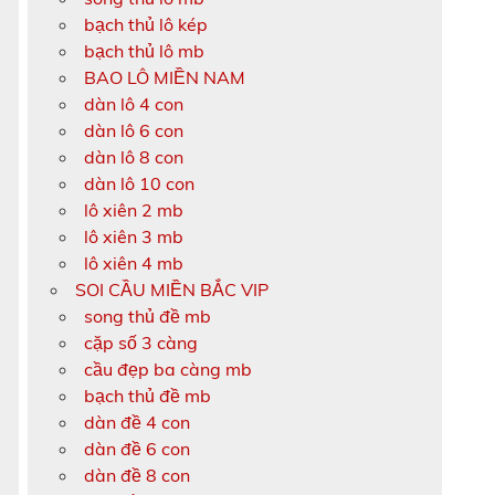
bạch thủ lô kép
bạch thủ lô mb
BAO LÔ MIỀN NAM
dàn lô 4 con
dàn lô 6 con
dàn lô 8 con
dàn lô 10 con
lô xiên 2 mb
lô xiên 3 mb
lô xiên 4 mb
SOI CẦU MIỀN BẮC VIP
song thủ đề mb
cặp số 3 càng
cầu đẹp ba càng mb
bạch thủ đề mb
dàn đề 4 con
dàn đề 6 con
dàn đề 8 con