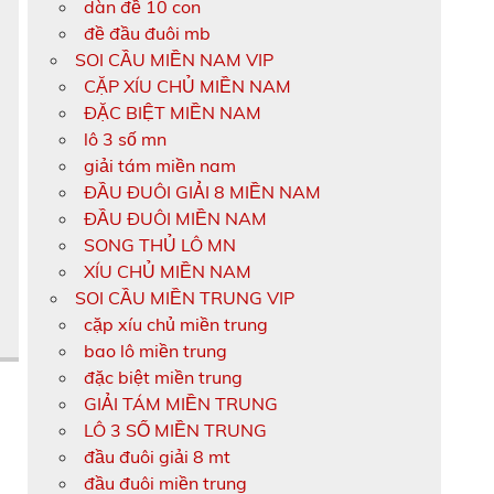
dàn đề 10 con
đề đầu đuôi mb
SOI CẦU MIỀN NAM VIP
CẶP XÍU CHỦ MIỀN NAM
ĐẶC BIỆT MIỀN NAM
n
lô 3 số mn
giải tám miền nam
ĐẦU ĐUÔI GIẢI 8 MIỀN NAM
ĐẦU ĐUÔI MIỀN NAM
SONG THỦ LÔ MN
XÍU CHỦ MIỀN NAM
SOI CẦU MIỀN TRUNG VIP
cặp xíu chủ miền trung
bao lô miền trung
đặc biệt miền trung
GIẢI TÁM MIỀN TRUNG
LÔ 3 SỐ MIỀN TRUNG
đầu đuôi giải 8 mt
đầu đuôi miền trung