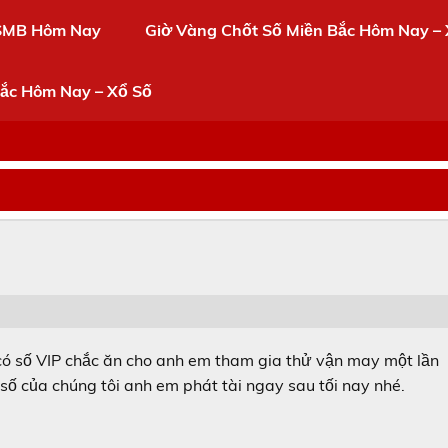
XSMB Hôm Nay
Giờ Vàng Chốt Số Miền Bắc Hôm Nay –
ắc Hôm Nay – Xổ Số
ố VIP chắc ăn cho anh em tham gia thử vận may một lần
số của chúng tôi anh em phát tài ngay sau tối nay nhé.