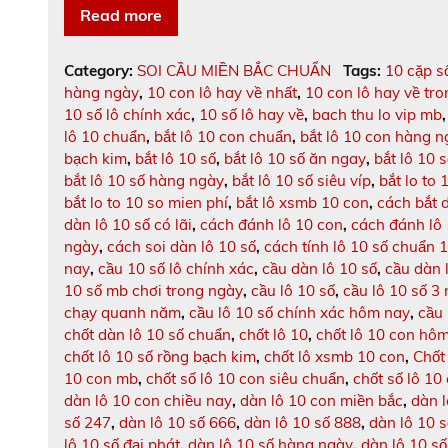
Read more
Category:
SOI CẦU MIỀN BẮC CHUẨN
Tags:
10 cặp s
hàng ngày
,
10 con lô hay về nhất
,
10 con lô hay về tro
10 số lô chính xác
,
10 số lô hay về
,
bach thu lo vip mb
lô 10 chuẩn
,
bắt lô 10 con chuẩn
,
bắt lô 10 con hàng 
bạch kim
,
bắt lô 10 số
,
bắt lô 10 số ăn ngay
,
bắt lô 10 
bắt lô 10 số hàng ngày
,
bắt lô 10 số siêu víp
,
bắt lo to 
bắt lo to 10 so mien phí
,
bắt lô xsmb 10 con
,
cách bắt 
dàn lô 10 số có lãi
,
cách đánh lô 10 con
,
cách đánh lô 
ngày
,
cách soi dàn lô 10 số
,
cách tính lô 10 số chuẩn 
nay
,
cầu 10 số lô chính xác
,
cầu dàn lô 10 số
,
cầu dàn 
10 số mb chơi trong ngày
,
cầu lô 10 số
,
cầu lô 10 số 3
chạy quanh năm
,
cầu lô 10 số chính xác hôm nay
,
cầu 
chốt dàn lô 10 số chuẩn
,
chốt lô 10
,
chốt lô 10 con hô
chốt lô 10 số rồng bạch kim
,
chốt lô xsmb 10 con
,
Chốt
10 con mb
,
chốt số lô 10 con siêu chuẩn
,
chốt số lô 10
dàn lô 10 con chiều nay
,
dàn lô 10 con miền bắc
,
dàn l
số 247
,
dàn lô 10 số 666
,
dàn lô 10 số 888
,
dàn lô 10 
lô 10 số đại phát
,
dàn lô 10 số hàng ngày
,
dàn lô 10 số