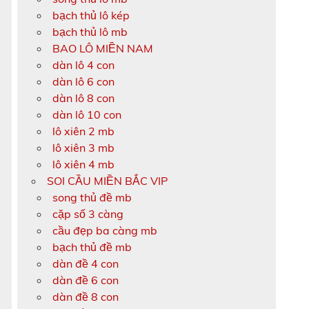
bạch thủ lô kép
bạch thủ lô mb
ổ
BAO LÔ MIỀN NAM
dàn lô 4 con
dàn lô 6 con
ự
dàn lô 8 con
dàn lô 10 con
lô xiên 2 mb
lô xiên 3 mb
lô xiên 4 mb
SOI CẦU MIỀN BẮC VIP
song thủ đề mb
cặp số 3 càng
cầu đẹp ba càng mb
bạch thủ đề mb
dàn đề 4 con
dàn đề 6 con
dàn đề 8 con
ô