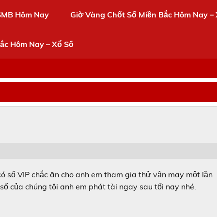
XSMB Hôm Nay
Giờ Vàng Chốt Số Miền Bắc Hôm Nay –
ắc Hôm Nay – Xổ Số
ố VIP chắc ăn cho anh em tham gia thử vận may một lần
số của chúng tôi anh em phát tài ngay sau tối nay nhé.