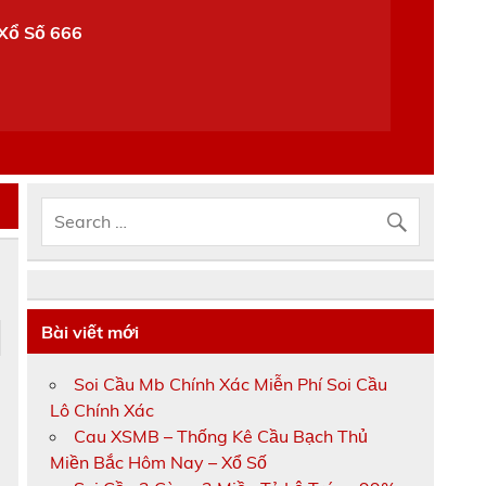
 Xổ Số 666
Bài viết mới
Soi Cầu Mb Chính Xác Miễn Phí Soi Cầu
Lô Chính Xác
Cau XSMB – Thống Kê Cầu Bạch Thủ
Miền Bắc Hôm Nay – Xổ Số