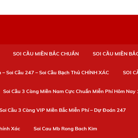
SOI CẦU MIỀN BẮC CHUẨN
SOI CẦU MIỀN BẮC
h – Soi Cầu 247 – Soi Cầu Bạch Thủ CHÍNH XÁC
SOI C
Soi Cầu 3 Càng Miền Nam Cực Chuẩn Miễn Phí Hôm Nay
Soi Cầu 3 Càng VIP Miền Bắc Miễn Phí – Dự Đoán 247
Chính Xác
Soi Cau Mb Rong Bach Kim