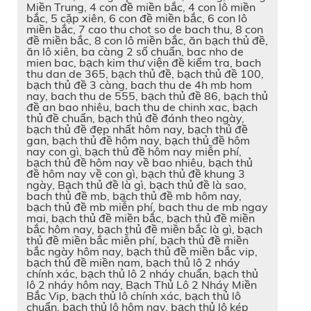
Miền Trung, 4 con đề miền bắc, 4 con lô miền
bắc, 5 cặp xiên, 6 con đề miền bắc, 6 con lô
miền bắc, 7 cao thu chot so de bach thu, 8 con
đề miền bắc, 8 con lô miền bắc, ăn bạch thủ đề,
ăn lô xiên, ba càng 2 số chuẩn, bac nho de
mien bac, bạch kim thư viện đề kiểm tra, bach
thu dan de 365, bạch thủ đề, bạch thủ đề 100,
bạch thủ đề 3 càng, bach thu de 4h mb hom
nay, bach thu de 555, bạch thủ đề 86, bạch thủ
đề an bao nhiêu, bach thu de chinh xac, bạch
thủ đề chuẩn, bạch thủ đề đánh theo ngày,
bạch thủ đề đẹp nhất hôm nay, bạch thủ đề
gan, bạch thủ đề hôm nay, bạch thủ đề hôm
nay con gì, bạch thủ đề hôm nay miễn phí,
bạch thủ đề hôm nay về bao nhiêu, bạch thủ
đề hôm nay về con gì, bạch thủ đề khung 3
ngày, Bạch thủ đề là gì, bạch thủ đề là sao,
bach thủ đề mb, bạch thủ đề mb hôm nay,
bạch thủ đề mb miễn phí, bach thu de mb ngay
mai, bạch thủ đề miền bắc, bạch thủ đề miền
bắc hôm nay, bạch thủ đề miền bắc là gì, bạch
thủ đề miền bắc miễn phí, bạch thủ đề miền
bắc ngày hôm nay, bạch thủ đề miền bắc vip,
bạch thủ đề miền nam, bạch thủ lô 2 nháy
chính xác, bạch thủ lô 2 nháy chuẩn, bạch thủ
lô 2 nháy hôm nay, Bạch Thủ Lô 2 Nháy Miền
Bắc Vip, bạch thủ lô chính xác, bạch thủ lô
chuẩn, bạch thủ lô hôm nay, bạch thủ lô kép