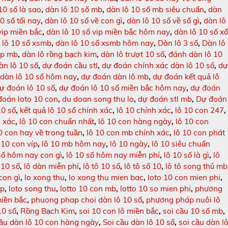
10 số là sao
,
dàn lô 10 số mb
,
dàn lô 10 số mb siêu chuẩn
,
dàn
0 số tối nay
,
dàn lô 10 số về con gì
,
dàn lô 10 số về số gì
,
dàn lô
vip miền bắc
,
dàn lô 10 số vip miền bắc hôm nay
,
dàn lô 10 số x
 lô 10 số xsmb
,
dàn lô 10 số xsmb hôm nay
,
Dàn lô 3 số
,
Dàn lô
ẹp mb
,
dàn lô rồng bạch kim
,
dàn lô trượt 10 số
,
đánh dàn lô 10
àn lô 10 số
,
dự đoán cầu stl
,
dự đoán chính xác dàn lô 10 số
,
d
dàn lô 10 số hôm nay
,
dự đoán dàn lô mb
,
dự đoán kết quả lô
ự đoán lô 10 số
,
dự đoán lô 10 số miền bắc hôm nay
,
dự đoán
đoán loto 10 con
,
du doan song thu lo
,
dự đoán stl mb
,
Dự đoán
10 số
,
kết quả lô 10 số chính xác
,
lô 10 chính xác
,
lô 10 con 247
,
h xác
,
lô 10 con chuẩn nhất
,
lô 10 con hàng ngày
,
lô 10 con
0 con hay về trong tuần
,
lô 10 con mb chính xác
,
lô 10 con phát
 10 con víp
,
lô 10 mb hôm nay
,
lô 10 ngày
,
lô 10 siêu chuẩn
số hôm nay con gì
,
lô 10 số hôm nay miễn phí
,
lô 10 số là gì
,
lô
 10 số
,
lô dàn miễn phí
,
lô tô 10 số
,
lô tô số 10
,
lô tô song thủ mb
con gì
,
lo xong thu
,
lo xong thu mien bac
,
loto 10 con mien phi
,
ip
,
loto song thu
,
lotto 10 con mb
,
lotto 10 so mien phi
,
phương
miền bắc
,
phuong phap choi dàn lô 10 số
,
phương pháp nuôi lô
10 số
,
Rồng Bạch Kim
,
soi 10 con lô miền bắc
,
soi cầu 10 số mb
,
cầu dàn lô 10 con hàng ngày
,
Soi cầu dàn lô 10 số
,
soi cầu dàn l