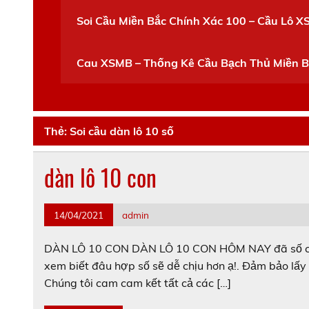
Soi Cầu Miền Bắc Chính Xác 100 – Cầu Lô 
Cau XSMB – Thống Kê Cầu Bạch Thủ Miền B
Thẻ:
Soi cầu dàn lô 10 số
dàn lô 10 con
14/04/2021
admin
DÀN LÔ 10 CON DÀN LÔ 10 CON HÔM NAY đã số có s
xem biết đâu hợp số sẽ dễ chịu hơn ạ!. Đảm bảo lấy 
Chúng tôi cam cam kết tất cả các […]