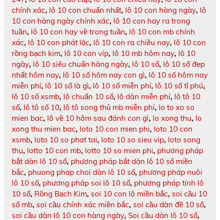
chính xác
,
lô 10 con chuẩn nhất
,
lô 10 con hàng ngày
,
lô
10 con hàng ngày chính xác
,
lô 10 con hay ra trong
tuần
,
lô 10 con hay về trong tuần
,
lô 10 con mb chính
xác
,
lô 10 con phát lộc
,
lô 10 con ra chiều nay
,
lô 10 con
rồng bạch kim
,
lô 10 con víp
,
lô 10 mb hôm nay
,
lô 10
ngày
,
lô 10 siêu chuẩn hàng ngày
,
lô 10 số
,
lô 10 số đẹp
nhất hôm nay
,
lô 10 số hôm nay con gì
,
lô 10 số hôm nay
miễn phí
,
lô 10 số là gì
,
lô 10 số miễn phí
,
lô 10 số tỉ phú
,
lô 10 số xsmb
,
lô chuẩn 10 số
,
lô dàn miễn phí
,
lô tô 10
số
,
lô tô số 10
,
lô tô song thủ mb miễn phí
,
lo to xo so
mien bac
,
lô về 10 hôm sau đánh con gì
,
lo xong thu
,
lo
xong thu mien bac
,
loto 10 con mien phi
,
loto 10 con
xsmb
,
loto 10 so phat tai
,
loto 10 so sieu vip
,
loto song
thu
,
lotto 10 con mb
,
lotto 10 so mien phi
,
phương pháp
bắt dàn lô 10 số
,
phương pháp bắt dàn lô 10 số miền
bắc
,
phuong phap choi dàn lô 10 số
,
phương pháp nuôi
lô 10 số
,
phương pháp soi lô 10 số
,
phương pháp tính lô
10 số
,
Rồng Bạch Kim
,
soi 10 con lô miền bắc
,
soi cầu 10
số mb
,
soi cầu chính xác miền bắc
,
soi cầu dàn đề 10 số
,
soi cầu dàn lô 10 con hàng ngày
,
Soi cầu dàn lô 10 số
,