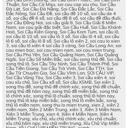
Thuận, Soi Cầu Cà Mau, soi cau cap xiu chu, Soi Cầu
Đà Lạt, Soi Cầu Đà Nẵng, Soi Cầu Đắc Lắc, Soi Cầu
Đắc Nông, Soi Cầu Đề, soi cầu đề 10 số, soi cầu de 4
số, soi cầu đề 6 số, soi cầu đề 8 số, soi cầu đề đầu đuôi,
Soi Cầu Đồng Nai, soi cầu giải 8, Soi Cầu Giải 8 Miền
Nam, soi cau giải đặc biệt, Soi Cầu Huế, Soi Cầu Khánh
Hoà, Soi Cầu Kiên Giang, Soi Cầu Kom Tum, soi cầu lô,
soi cầu lô 10 số, soi cầu lô 3 số, Soi cầu lô 4 số, soi cầu
lô 6 số, soi cầu lô 8 số, Soi cầu lô xiên 2, soi cau lo xien
3, soi cầu lô xiên 4 soi cầu 3 càng, Soi Cầu Long An, soi
cau mien bac, soi cau mien nam, soi cau mien trung,
Soi Cầu Phú Yên, Soi Cầu Quảng Nam, Soi Cầu Quảng
Ngãi, Soi Cầu Số Miền Bắc, soi cầu song thủ đề, Soi cầu
song thủ lô, Soi Cầu Tây Ninh, Soi Cầu Thành Phố, Soi
Cầu Tiền Giang, Soi Cầu Trà Vinh, Soi Cầu TTH, Soi
Cầu Từ Chuyên Gia, Soi Cầu Vĩnh Lon, SOI CẦU VIP,
Soi Cầu Vũng Tàu, Soi Cầu xiên 3, Soi cầu xiên 4, soi
cau xỉu chủ, Soi Cầu xổ số, Soi cầu XSMB, Soi xiên 2,
song thu đề, song thủ đề chính xác, song thủ đề chuẩn,
song thủ đề hôm nay, song thủ đề miền bắc, song thủ
lô chính xác, song thủ lô chuẩn, song thủ lô hôm nay,
song thủ lô kép miền bắc, song thủ lô miền bắc, song
thủ lô miền nam, song thu lo mien trung, xien 2, xiên 2
miền nam, Xiên 2 Miền Trung, xiên 3, Xiên 3 Miền Nam,
Xiên 3 Miền Trung, xien 4, Xiên 4 Miền Nam, Xiên 4
Miền Trung, xỉu chủ, xỉu chủ chính xác, xỉu chủ chuẩn,
xỉu chủ hôm nay, xíu chủ miền trung, Xíu Chủ Vip Miền
Nam, XỈU CHỦ VIP MIỀN TRUNG, xsmb