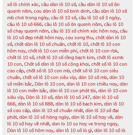
số lô chính xác
,
cầu dàn lô 10 số
,
cầu dàn lô 10 số ăn
quanh năm
,
cau dàn lô 10 số binh dinh
,
cầu dàn lô 10 số
mb chơi trong ngày
,
cầu lô 10 số
,
cầu lô 10 số 3 ngày
,
cầu lô 10 số 666
,
cầu lô 10 số ăn quanh năm
,
cầu lô 10
số chạy quanh năm
,
cầu lô 10 số chính xác hôm nay
,
cầu
lô 10 số đẹp nhất hôm nay
,
cau song thu
,
chốt dàn lô 10
số
,
chốt dàn lô 10 số chuẩn
,
chốt lô 10
,
chốt lô 10 con
hôm nay
,
chốt lô 10 con miễn phí
,
chốt lô 10 con rbk
,
chốt lô 10 số
,
chốt lô 10 số rồng bạch kim
,
chốt lô xsmb
10 con
,
Chốt số dàn lô 10 số công khai
,
chốt số lô 10 con
cao cấp
,
chốt số lô 10 con mb
,
chốt số lô 10 con siêu
chuẩn
,
chốt số lô 10 con siêu víp
,
dàn 10 số mb
,
dàn 10
số miền bắc
,
Dàn lô 10 con
,
dàn lô 10 con chiều nay
,
dàn
lô 10 con miền bắc
,
dàn lô 10 con phát tài
,
dàn lô 10 con
siêu víp
,
Dàn lô 10 số
,
dàn lô 10 số 247
,
dàn lô 10 số
666
,
dàn lô 10 số 888
,
dàn lô 10 số bạch kim
,
dàn lô 10
số cao cấp
,
dàn lô 10 số chuẩn nhất
,
dàn lô 10 số đại
phát
,
dàn lô 10 số hàng ngày
,
dàn lô 10 số hay về
,
dàn
lô 10 số hay về nhất
,
dan lo 10 so hay ve trong ngay
,
Dàn lô 10 số hôm nay
,
dàn lô 10 số là gì
,
dàn lô 10 số là