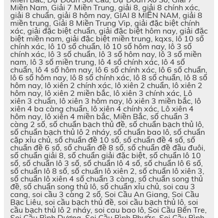
Miền Nam, Giải 7 Miền Trung, giải 8, giải 8 chính xác,
giải 8 chuẩn, giải 8 hôm nay, GIAI 8 MIỀN NAM, giải 8
miền trung, Giải 8 Miền Trung Vip, giải đặc biệt chính
xác, giải đặc biệt chuẩn, giải đặc biệt hôm nay, giải đặc
biệt miền nam, giải đặc biệt miền trung, kqxs, lô 10 số
chính xác, lô 10 số chuẩn, lô 10 số hôm nay, lô 3 số
chính xác, lô 3 số chuẩn, lô 3 số hôm nay, lô 3 số miền
nam, lô 3 số miền trung, lô 4 số chính xác, lô 4 số
chuẩn, lô 4 số hôm nay, lô 6 số chính xác, lô 6 số chuẩn,
lô 6 số hôm nay, lô 8 số chính xác, lô 8 số chuẩn, lô 8 số
hôm nay, lô xiên 2 chính xác, lô xiên 2 chuẩn, lô xiên 2
hôm nay, lô xiên 2 miền bắc, lô xiên 3 chính xác, Lô
xiên 3 chuẩn, lô xiên 3 hôm nay, lô xiên 3 miền bắc, lô
xiên 4 ba càng chuẩn, lô xiên 4 chính xác, Lô xiên 4
hôm nay, lô xiên 4 miền bắc, Miền Bắc, số chuẩn 3
càng 2 số, số chuẩn bạch thủ đề, số chuẩn bạch thủ lô,
số chuẩn bạch thủ lô 2 nháy, số chuẩn bao lô, số chuẩn
cặp xỉu chủ, số chuẩn đề 10 số, số chuẩn đề 4 số, số
chuẩn đề 6 số, số chuẩn đề 8 số, số chuẩn đề đầu đuôi,
số chuẩn giải 8, số chuẩn giải đặc biệt, số chuẩn lô 10
số, số chuẩn lô 3 số, số chuẩn lô 4 số, số chuẩn lô 6 số,
số chuẩn lô 8 số, số chuẩn lô xiên 2, số chuẩn lô xiên 3,
số chuẩn lô xiên 4 số chuẩn 3 càng, số chuẩn song thủ
đề, số chuẩn song thủ lô, số chuẩn xỉu chủ, soi cau 3
cang, soi cầu 3 càng 2 số, Soi Cầu An Giang, Soi Cầu
Bạc Liêu, soi cầu bạch thủ đề, soi cầu bạch thủ lô, soi
cầu bạch thủ lô 2 nháy, soi cau bao lô, Soi Cầu Bến Tre,
Soi Cầu Bình Dương, Soi Cầu Bình Phước, Soi Cầu Bình