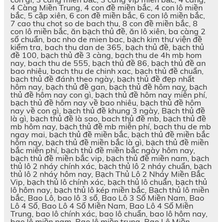
4 Càng Miền Trung, 4 con đề miền bắc, 4 con lô miền
bắc, 5 cặp xiên, 6 con đề miền bắc, 6 con lô miền bắc,
7 cao thu chot so de bach thu, 8 con đề miền bắc, 8
con lô miền bắc, ăn bạch thủ đề, ăn lô xiên, ba càng 2
số chuẩn, bac nho de mien bac, bạch kim thư viện đề
kiểm tra, bach thu dan de 365, bạch thủ đề, bạch thủ
đề 100, bạch thủ đề 3 càng, bach thu de 4h mb hom
nay, bach thu de 555, bạch thủ đề 86, bạch thủ đề an
bao nhiêu, bach thu de chinh xac, bạch thủ đề chuẩn,
bạch thủ đề đánh theo ngày, bạch thủ đề đẹp nhất
hôm nay, bạch thủ đề gan, bạch thủ đề hôm nay, bạch
thủ đề hôm nay con gì, bạch thủ đề hôm nay miễn phí,
bạch thủ đề hôm nay về bao nhiêu, bạch thủ đề hôm
nay về con gì, bạch thủ đề khung 3 ngày, Bạch thủ đề
là gì, bạch thủ đề là sao, bach thủ đề mb, bạch thủ đề
mb hôm nay, bạch thủ đề mb miễn phí, bach thu de mb
ngay mai, bạch thủ đề miền bắc, bạch thủ đề miền bắc
hôm nay, bạch thủ đề miền bắc là gì, bạch thủ đề miền
bắc miễn phí, bạch thủ đề miền bắc ngày hôm nay,
bạch thủ đề miền bắc vip, bạch thủ đề miền nam, bạch
thủ lô 2 nháy chính xác, bạch thủ lô 2 nháy chuẩn, bạch
thủ lô 2 nháy hôm nay, Bạch Thủ Lô 2 Nháy Miền Bắc
Vip, bạch thủ lô chính xác, bạch thủ lô chuẩn, bạch thủ
lô hôm nay, bạch thủ lô kép miền bắc, Bạch thủ lô miền
bắc, Bao Lô, bao lô 3 số, Bao Lô 3 Số Miền Nam, Bao
Lô 4 Số, Bao Lô 4 Số Miền Nam, Bao Lô 4 Số Miền
Trung, bao lô chính xác, bao lô chuẩn, bao lô hôm nay,
bao lô miền nam, Bao lô miền trung, Bao Lô Miền