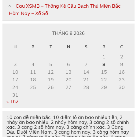
Cau XSMB – Thống Kê Cầu Bạch Thủ Miền Bắc
Hôm Nay – Xổ Số
THÁNG 8 2026
H
B
T
N
S
B
C
1
2
3
4
5
6
7
8
9
10
11
12
13
14
15
16
17
18
19
20
21
22
23
24
25
26
27
28
29
30
31
« Th2
10 con đề miền bắc, 10 điểm lô ăn bao nhiêu tiền, 2
nháy ăn bao nhiêu, 2 nháy hôm nay, 3 càng 2 số chính
xác, 3 càng 2 số hôm nay, 3 càng chính xác, 3 Càng
Đầu Đuôi Miền Nam, 3 cang hom nay, 3 càng hôm nay
con gì, 3 càng miền bắc, 3 càng vip miền bắc, 4 càng,