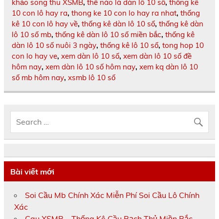
khảo song thu XSMB
,
thế nào là dàn lô 10 số
,
thống kê
10 con lô hay ra
,
thong ke 10 con lo hay ra nhat
,
thống
kê 10 con lô hay về
,
thống kê dàn lô 10 số
,
thống kê dàn
lô 10 số mb
,
thống kê dàn lô 10 số miền bắc
,
thống kê
dàn lô 10 số nuôi 3 ngày
,
thống kê lô 10 số
,
tong hop 10
con lo hay ve
,
xem dàn lô 10 số
,
xem dàn lô 10 số đề
hôm nay
,
xem dàn lô 10 số hôm nay
,
xem kq dàn lô 10
số mb hôm nay
,
xsmb lô 10 số
Bài viết mới
Soi Cầu Mb Chính Xác Miễn Phí Soi Cầu Lô Chính
Xác
Cau XSMB – Thống Kê Cầu Bạch Thủ Miền Bắc