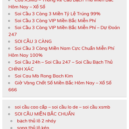
Hôm Nay – Xổ Số
Soi Cầu 3 Càng 3 Miền Tỷ Lệ Trúng 99%
Soi Cầu 3 Càng VIP Miền Bắc Miễn Phí
Soi Cầu 3 Càng VIP Miền Bắc Miễn Phí – Dự Đoán
247
SOI CẦU 3 CÀNG
Soi Cầu 3 Càng Miền Nam Cực Chuẩn Miễn Phí
Hôm Nay 100%
Soi Cầu 24h – Soi Cầu 247 – Soi Cầu Bạch Thủ
CHÍNH XÁC
Soi Cau Mb Rong Bach Kim
Giờ Vàng Chốt Số Miền Bắc Hôm Nay – Xổ Số
666
soi cầu cao cấp – soi cầu lo de – soi cầu xsmb
SOI CẦU MIỀN BẮC CHUẨN
bạch thủ lô 2 nháy
song thủ lô kép