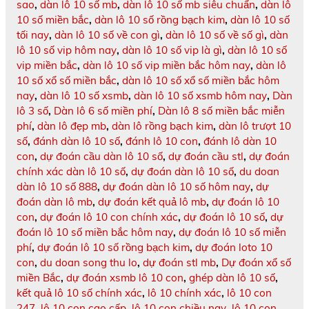
sao
,
dàn lô 10 số mb
,
dàn lô 10 số mb siêu chuẩn
,
dàn lô
10 số miền bắc
,
dàn lô 10 số rồng bạch kim
,
dàn lô 10 số
tối nay
,
dàn lô 10 số về con gì
,
dàn lô 10 số về số gì
,
dàn
lô 10 số vip hôm nay
,
dàn lô 10 số vip là gì
,
dàn lô 10 số
vip miền bắc
,
dàn lô 10 số vip miền bắc hôm nay
,
dàn lô
10 số xổ số miền bắc
,
dàn lô 10 số xổ số miền bắc hôm
nay
,
dàn lô 10 số xsmb
,
dàn lô 10 số xsmb hôm nay
,
Dàn
lô 3 số
,
Dàn lô 6 số miền phí
,
Dàn lô 8 số miền bắc miễn
phí
,
dàn lô đẹp mb
,
dàn lô rồng bạch kim
,
dàn lô trượt 10
số
,
đánh dàn lô 10 số
,
đánh lô 10 con
,
đánh lô dàn 10
con
,
dự đoán cầu dàn lô 10 số
,
dự đoán cầu stl
,
dự đoán
chính xác dàn lô 10 số
,
dự đoán dàn lô 10 số
,
du doan
dàn lô 10 số 888
,
dự đoán dàn lô 10 số hôm nay
,
dự
đoán dàn lô mb
,
dự đoán kết quả lô mb
,
dự đoán lô 10
con
,
dự đoán lô 10 con chính xác
,
dự đoán lô 10 số
,
dự
đoán lô 10 số miền bắc hôm nay
,
dự đoán lô 10 số miễn
phí
,
dự đoán lô 10 số rồng bạch kim
,
dự đoán loto 10
con
,
du doan song thu lo
,
dự đoán stl mb
,
Dự đoán xổ số
miền Bắc
,
dự đoán xsmb lô 10 con
,
ghép dàn lô 10 số
,
kết quả lô 10 số chính xác
,
lô 10 chính xác
,
lô 10 con
247
,
lô 10 con cao cấp
,
lô 10 con chiều nay
,
lô 10 con