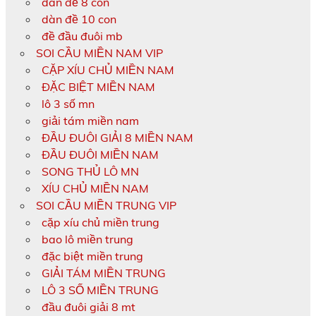
dàn đề 8 con
dàn đề 10 con
đề đầu đuôi mb
SOI CẦU MIỀN NAM VIP
CẶP XÍU CHỦ MIỀN NAM
ĐẶC BIỆT MIỀN NAM
lô 3 số mn
giải tám miền nam
ĐẦU ĐUÔI GIẢI 8 MIỀN NAM
ĐẦU ĐUÔI MIỀN NAM
SONG THỦ LÔ MN
XÍU CHỦ MIỀN NAM
SOI CẦU MIỀN TRUNG VIP
cặp xíu chủ miền trung
bao lô miền trung
đặc biệt miền trung
GIẢI TÁM MIỀN TRUNG
LÔ 3 SỐ MIỀN TRUNG
đầu đuôi giải 8 mt