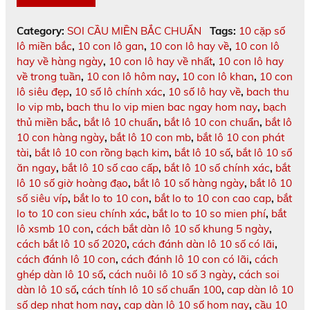
Category:
SOI CẦU MIỀN BẮC CHUẨN
Tags:
10 cặp số
lô miền bắc
,
10 con lô gan
,
10 con lô hay về
,
10 con lô
hay về hàng ngày
,
10 con lô hay về nhất
,
10 con lô hay
về trong tuần
,
10 con lô hôm nay
,
10 con lô khan
,
10 con
lô siêu đẹp
,
10 số lô chính xác
,
10 số lô hay về
,
bach thu
lo vip mb
,
bach thu lo vip mien bac ngay hom nay
,
bạch
thủ miền bắc
,
bắt lô 10 chuẩn
,
bắt lô 10 con chuẩn
,
bắt lô
10 con hàng ngày
,
bắt lô 10 con mb
,
bắt lô 10 con phát
tài
,
bắt lô 10 con rồng bạch kim
,
bắt lô 10 số
,
bắt lô 10 số
ăn ngay
,
bắt lô 10 số cao cấp
,
bắt lô 10 số chính xác
,
bắt
lô 10 số giờ hoàng đạo
,
bắt lô 10 số hàng ngày
,
bắt lô 10
số siêu víp
,
bắt lo to 10 con
,
bắt lo to 10 con cao cap
,
bắt
lo to 10 con sieu chính xác
,
bắt lo to 10 so mien phí
,
bắt
lô xsmb 10 con
,
cách bắt dàn lô 10 số khung 5 ngày
,
cách bắt lô 10 số 2020
,
cách đánh dàn lô 10 số có lãi
,
cách đánh lô 10 con
,
cách đánh lô 10 con có lãi
,
cách
ghép dàn lô 10 số
,
cách nuôi lô 10 số 3 ngày
,
cách soi
dàn lô 10 số
,
cách tính lô 10 số chuẩn 100
,
cap dàn lô 10
số dep nhat hom nay
,
cap dàn lô 10 số hom nay
,
cầu 10