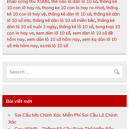
khảo song thu XSMB
,
thế nào là dàn lô 10 số
,
thống kê
10 con lô hay ra
,
thong ke 10 con lo hay ra nhat
,
thống
kê 10 con lô hay về
,
thống kê dàn lô 10 số
,
thống kê dàn
lô 10 số mb
,
thống kê dàn lô 10 số miền bắc
,
thống kê
dàn lô 10 số nuôi 3 ngày
,
thống kê lô 10 số
,
tong hop 10
con lo hay ve
,
xem dàn lô 10 số
,
xem dàn lô 10 số đề
hôm nay
,
xem dàn lô 10 số hôm nay
,
xem kq dàn lô 10
số mb hôm nay
,
xsmb lô 10 số
Bài viết mới
Soi Cầu Mb Chính Xác Miễn Phí Soi Cầu Lô Chính
Xác
Cau XSMB – Thống Kê Cầu Bạch Thủ Miền Bắc