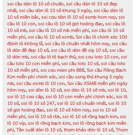
soi cầu dàn lô 10 số chuẩn
,
soi cầu dàn lô 10 số đẹp
nhất
,
soi cầu dàn lô 10 số khung 3 ngày
,
soi cầu dàn lô
10 số miền bắc
,
soi cau dàn lô 10 số xsmb hom nay
,
soi
cầu lô 10 con
,
soi cầu lô 10 số giờ hoàng đạo
,
soi cầu lô
10 số mb
,
soi cầu lô 10 số mb miễn phí
,
soi cầu lô 10 số
miễn phí
,
soi cầu lô 10 số xsmb
,
Soi cầu lô chính xác 100
đánh lô không lỗ
,
soi cầu lô chuẩn nhất hôm nay
,
soi cầu
lô dàn đề đẹp 10 số
,
soi cầu lô dàn đề vip 10 số
,
soi cầu
lô dàn mb
,
soi cầu lô tô bạch thủ
,
soi cau loto 10 con
,
soi
cầu loto 10 con miễn phí
,
soi cầu loto 10 số
,
soi cầu loto
10 số miễn phí
,
soi cau mien phi 888
,
Soi cầu Rồng Bạch
Kim miễn phí chính xác
,
soi cầu song thủ khung 3 ngày
mb
,
soi cầu xsmb lô 10 con
,
Soi cầu XSMB miễn phí ngày
hôm nay
,
soi dàn lô 10 số
,
soi dàn lô 10 số mb
,
soi lô 10
,
soi lô 10 cao cấp
,
soi lô 10 con miễn phí chính xác
,
soi lô
10 số
,
soi lô 10 số 247
,
soi lô 10 số chuẩn nhất
,
soi lô 10
số giờ hoàng đạo
,
soi lô 10 số hôm nay
,
soi lo 10 số
miễn phí
,
soi lô 10 số rbk
,
soi lô 10 số rồng bạch kim
,
soi
lô 10 víp
,
soi lô rồng bạch kim
,
soi lô rồng bạch kim miễn
phí
,
Tần suất dàn lô 10 số
,
tham khảo dàn lô 10 số
,
Tham