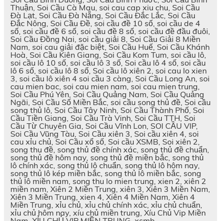
Thuận, Soi Cầu Cà Mau, soi cau cap xiu chu, Soi Cầu
Đà Lạt, Soi Cầu Đà Nẵng, Soi Cầu Đắc Lắc, Soi Cầu
Đắc Nông, Soi Cầu Đề, soi cầu đề 10 số, soi cầu de 4
số, soi cầu đề 6 số, soi cầu đề 8 số, soi cầu đề đầu đuôi,
Soi Cầu Đồng Nai, soi cầu giải 8, Soi Cầu Giải 8 Miền
Nam, soi cau giải đặc biệt, Soi Cầu Huế, Soi Cầu Khánh
Hoà, Soi Cầu Kiên Giang, Soi Cầu Kom Tum, soi cầu lô,
soi cầu lô 10 số, soi cầu lô 3 số, Soi cầu lô 4 số, soi cầu
lô 6 số, soi cầu lô 8 số, Soi cầu lô xiên 2, soi cau lo xien
3, soi cầu lô xiên 4 soi cầu 3 càng, Soi Cầu Long An, soi
cau mien bac, soi cau mien nam, soi cau mien trung,
Soi Cầu Phú Yên, Soi Cầu Quảng Nam, Soi Cầu Quảng
Ngãi, Soi Cầu Số Miền Bắc, soi cầu song thủ đề, Soi cầu
song thủ lô, Soi Cầu Tây Ninh, Soi Cầu Thành Phố, Soi
Cầu Tiền Giang, Soi Cầu Trà Vinh, Soi Cầu TTH, Soi
Cầu Từ Chuyên Gia, Soi Cầu Vĩnh Lon, SOI CẦU VIP,
Soi Cầu Vũng Tàu, Soi Cầu xiên 3, Soi cầu xiên 4, soi
cau xỉu chủ, Soi Cầu xổ số, Soi cầu XSMB, Soi xiên 2,
song thu đề, song thủ đề chính xác, song thủ đề chuẩn,
song thủ đề hôm nay, song thủ đề miền bắc, song thủ
lô chính xác, song thủ lô chuẩn, song thủ lô hôm nay,
song thủ lô kép miền bắc, song thủ lô miền bắc, song
thủ lô miền nam, song thu lo mien trung, xien 2, xiên 2
miền nam, Xiên 2 Miền Trung, xiên 3, Xiên 3 Miền Nam,
Xiên 3 Miền Trung, xien 4, Xiên 4 Miền Nam, Xiên 4
Miền Trung, xỉu chủ, xỉu chủ chính xác, xỉu chủ chuẩn,
xỉu chủ hôm nay, xíu chủ miền trung, Xíu Chủ Vip Miền
Nam, XỈU CHỦ VIP MIỀN TRUNG, xsmb