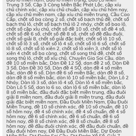
Trung 3 Số, Cặp 3 Càng Miền Bắc Phát Lộc, cặp xíu
chủ chính xác, cặp xíu chủ chuẩn, cặp xỉu chủ hôm nay,
cặp xỉu chủ miền nam, cặp xíu chủ miền trung, Cầu Cao
Cấp, chốt số ba càng 2 số, chốt số bạch thủ đề, chốt số
bạch thủ lô, chốt số bạch thủ lô 2 nháy, chốt số bao lô,
chốt số cặp xỉu chủ, chốt số đề 10 số, chốt số đề 4 số,
chốt số đề 6 số, chốt số đề 8 số, chốt số đề đầu đuôi,
chốt số giải 8, chốt số giải đặc biệt, chốt số lô 10 số,
chốt số lô 3 số, chốt số lô 4 số, chốt số lô 6 số, chốt số
lô 8 số, chốt số lô xiên 2, chốt số lô xiên 3, chốt số lô
xiên 4 chốt số ba càng, chốt số song thủ đề, chốt số
song thủ lô, chốt số xỉu chủ, Chuyên Gia Soi Cầu, dàn
đề 10 số miền bắc, Dàn Đề 12 Số, dan đề 2 số, Dàn Đề
3 Số, Dàn Đề 30 Số, Dàn đề 4 SỐ, dàn đề 4 số miền
bắc, dàn đề 6 số, Dàn đề 6 số miền Bắc, dàn đề 8 số,
dàn đề 8 số miền bắc, dàn lô 10 số miền bắc, Dàn Lô 2
Nháy, Dàn lô 3 số, dàn lô 4 số, Dàn lô 4 số miền bắc,
Dàn Lô 5 Số, dan lo 6 so, dàn lô 6 số miền bắc, dàn lô
8 số miền bắc, đầu đuôi đặc biệt miền trung, đầu đuôi
giải 8 miền nam, đầu đuôi giải 8 miền trung, đầu đuôi
giải đặc biệt miền nam, Đầu Đuôi Miền Nam, Đầu Đuôi
Miền Trung, đề 10 số chính xác, đề 10 số chuẩn, đề 10
số hôm nay, đề 4 số chính xác, đề 4 số chuẩn, đề 4 số
hôm nay, đề 6 số chính xác, đề 6 số chuẩn, đề 6 số
hôm nay, đề 8 số chính xác, đề 8 số chuẩn, đề 8 số
hôm nay, đề đầu đuôi chính xác, đề đầu đuôi chuẩn, đề
đầu đuôi hôm nay, Đề Đầu Đuôi Miền Bắc, Dự Đoán
Miền Bắc, Dự Đoán Soi Cầu, Dự Đoán Xổ Số, Giải 7