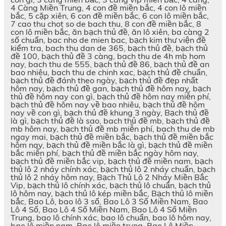
4 Càng Miền Trung, 4 con đề miền bắc, 4 con lô miền
bắc, 5 cặp xiên, 6 con đề miền bắc, 6 con lô miền bắc,
7 cao thu chot so de bach thu, 8 con đề miền bắc, 8
con lô miền bắc, ăn bạch thủ đề, ăn lô xiên, ba càng 2
số chuẩn, bac nho de mien bac, bạch kim thư viện đề
kiểm tra, bach thu dan de 365, bạch thủ đề, bạch thủ
đề 100, bạch thủ đề 3 càng, bach thu de 4h mb hom
nay, bach thu de 555, bạch thủ đề 86, bạch thủ đề an
bao nhiêu, bach thu de chinh xac, bạch thủ đề chuẩn,
bạch thủ đề đánh theo ngày, bạch thủ đề đẹp nhất
hôm nay, bạch thủ đề gan, bạch thủ đề hôm nay, bạch
thủ đề hôm nay con gì, bạch thủ đề hôm nay miễn phí,
bạch thủ đề hôm nay về bao nhiêu, bạch thủ đề hôm
nay về con gì, bạch thủ đề khung 3 ngày, Bạch thủ đề
là gì, bạch thủ đề là sao, bach thủ đề mb, bạch thủ đề
mb hôm nay, bạch thủ đề mb miễn phí, bach thu de mb
ngay mai, bạch thủ đề miền bắc, bạch thủ đề miền bắc
hôm nay, bạch thủ đề miền bắc là gì, bạch thủ đề miền
bắc miễn phí, bạch thủ đề miền bắc ngày hôm nay,
bạch thủ đề miền bắc vip, bạch thủ đề miền nam, bạch
thủ lô 2 nháy chính xác, bạch thủ lô 2 nháy chuẩn, bạch
thủ lô 2 nháy hôm nay, Bạch Thủ Lô 2 Nháy Miền Bắc
Vip, bạch thủ lô chính xác, bạch thủ lô chuẩn, bạch thủ
lô hôm nay, bạch thủ lô kép miền bắc, Bạch thủ lô miền
bắc, Bao Lô, bao lô 3 số, Bao Lô 3 Số Miền Nam, Bao
Lô 4 Số, Bao Lô 4 Số Miền Nam, Bao Lô 4 Số Miền
Trung, bao lô chính xác, bao lô chuẩn, bao lô hôm nay,
bao lô miền nam, Bao lô miền trung, Bao Lô Miền