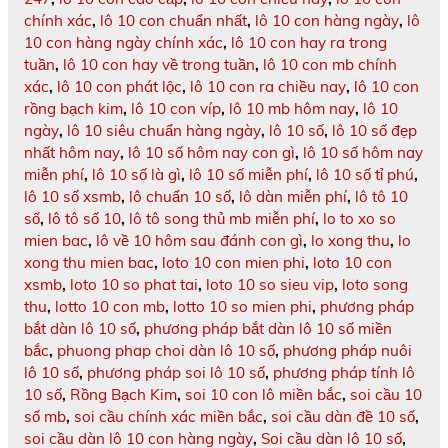
chính xác
,
lô 10 con chuẩn nhất
,
lô 10 con hàng ngày
,
lô
10 con hàng ngày chính xác
,
lô 10 con hay ra trong
tuần
,
lô 10 con hay về trong tuần
,
lô 10 con mb chính
xác
,
lô 10 con phát lộc
,
lô 10 con ra chiều nay
,
lô 10 con
rồng bạch kim
,
lô 10 con víp
,
lô 10 mb hôm nay
,
lô 10
ngày
,
lô 10 siêu chuẩn hàng ngày
,
lô 10 số
,
lô 10 số đẹp
nhất hôm nay
,
lô 10 số hôm nay con gì
,
lô 10 số hôm nay
miễn phí
,
lô 10 số là gì
,
lô 10 số miễn phí
,
lô 10 số tỉ phú
,
lô 10 số xsmb
,
lô chuẩn 10 số
,
lô dàn miễn phí
,
lô tô 10
số
,
lô tô số 10
,
lô tô song thủ mb miễn phí
,
lo to xo so
mien bac
,
lô về 10 hôm sau đánh con gì
,
lo xong thu
,
lo
xong thu mien bac
,
loto 10 con mien phi
,
loto 10 con
xsmb
,
loto 10 so phat tai
,
loto 10 so sieu vip
,
loto song
thu
,
lotto 10 con mb
,
lotto 10 so mien phi
,
phương pháp
bắt dàn lô 10 số
,
phương pháp bắt dàn lô 10 số miền
bắc
,
phuong phap choi dàn lô 10 số
,
phương pháp nuôi
lô 10 số
,
phương pháp soi lô 10 số
,
phương pháp tính lô
10 số
,
Rồng Bạch Kim
,
soi 10 con lô miền bắc
,
soi cầu 10
số mb
,
soi cầu chính xác miền bắc
,
soi cầu dàn đề 10 số
,
soi cầu dàn lô 10 con hàng ngày
,
Soi cầu dàn lô 10 số
,