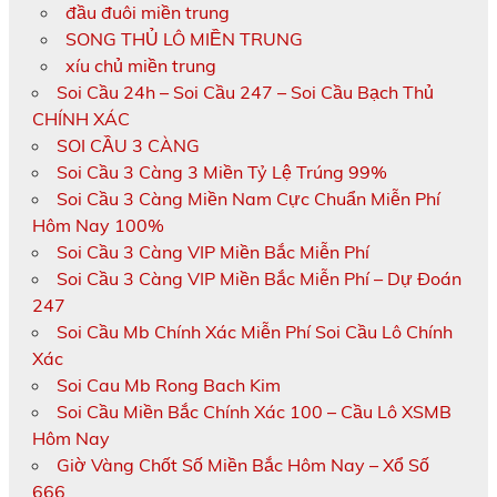
đầu đuôi miền trung
SONG THỦ LÔ MIỀN TRUNG
xíu chủ miền trung
Soi Cầu 24h – Soi Cầu 247 – Soi Cầu Bạch Thủ
CHÍNH XÁC
SOI CẦU 3 CÀNG
Soi Cầu 3 Càng 3 Miền Tỷ Lệ Trúng 99%
Soi Cầu 3 Càng Miền Nam Cực Chuẩn Miễn Phí
Hôm Nay 100%
Soi Cầu 3 Càng VIP Miền Bắc Miễn Phí
Soi Cầu 3 Càng VIP Miền Bắc Miễn Phí – Dự Đoán
247
Soi Cầu Mb Chính Xác Miễn Phí Soi Cầu Lô Chính
Xác
Soi Cau Mb Rong Bach Kim
Soi Cầu Miền Bắc Chính Xác 100 – Cầu Lô XSMB
Hôm Nay
Giờ Vàng Chốt Số Miền Bắc Hôm Nay – Xổ Số
666