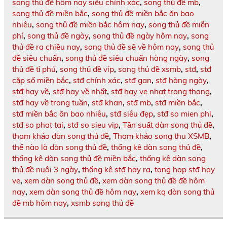
song thủ đề hôm nay siêu chính xác
,
song thủ đề mb
,
song thủ đề miền bắc
,
song thủ đề miền bắc ăn bao
nhiêu
,
song thủ đề miền bắc hôm nay
,
song thủ đề miễn
phí
,
song thủ đề ngày
,
song thủ đề ngày hôm nay
,
song
thủ đề ra chiều nay
,
song thủ đề sẽ về hôm nay
,
song thủ
đề siêu chuẩn
,
song thủ đề siêu chuẩn hàng ngày
,
song
thủ đề tỉ phú
,
song thủ đề víp
,
song thủ đề xsmb
,
stđ
,
stđ
cặp số miền bắc
,
stđ chính xác
,
stđ gan
,
stđ hàng ngày
,
stđ hay về
,
stđ hay về nhất
,
stđ hay ve nhat trong thang
,
stđ hay về trong tuần
,
stđ khan
,
stđ mb
,
stđ miền bắc
,
stđ miền bắc ăn bao nhiêu
,
stđ siêu đẹp
,
stđ so mien phi
,
stđ so phat tai
,
stđ so sieu vip
,
Tần suất dàn song thủ đề
,
tham khảo dàn song thủ đề
,
Tham khảo song thu XSMB
,
thế nào là dàn song thủ đề
,
thống kê dàn song thủ đề
,
thống kê dàn song thủ đề miền bắc
,
thống kê dàn song
thủ đề nuôi 3 ngày
,
thống kê stđ hay ra
,
tong hop stđ hay
ve
,
xem dàn song thủ đề
,
xem dàn song thủ đề đề hôm
nay
,
xem dàn song thủ đề hôm nay
,
xem kq dàn song thủ
đề mb hôm nay
,
xsmb song thủ đề