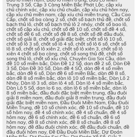
Trung 3 Số, Cặp 3 Càng Miền Bắc Phát Lộc, cặp xíu
chủ chính xác, cặp xíu chủ chuẩn, cặp xỉu chủ hôm nay,
cặp xỉu chủ miền nam, cặp xíu chủ miền trung, Cầu Cao
Cấp, chốt số ba càng 2 số, chốt số bạch thủ đề, chốt số
bạch thủ lô, chốt số bạch thủ lô 2 nháy, chốt số bao lô,
chốt số cặp xỉu chủ, chốt số đề 10 số, chốt số đề 4 số,
chốt số đề 6 số, chốt số đề 8 số, chốt số đề đầu đuôi,
chốt số giải 8, chốt số giải đặc biệt, chốt số lô 10 số,
chốt số lô 3 số, chốt số lô 4 số, chốt số lô 6 số, chốt số
lô 8 số, chốt số lô xiên 2, chốt số lô xiên 3, chốt số lô
xiên 4 chốt số ba càng, chốt số song thủ đề, chốt số
song thủ lô, chốt số xỉu chủ, Chuyên Gia Soi Cầu, dàn
đề 10 số miền bắc, Dàn Đề 12 Số, dan đề 2 số, Dàn Đề
3 Số, Dàn Đề 30 Số, Dàn đề 4 SỐ, dàn đề 4 số miền
bắc, dàn đề 6 số, Dàn đề 6 số miền Bắc, dàn đề 8 số,
dàn đề 8 số miền bắc, dàn lô 10 số miền bắc, Dàn Lô 2
Nháy, Dàn lô 3 số, dàn lô 4 số, Dàn lô 4 số miền bắc,
Dàn Lô 5 Số, dan lo 6 so, dàn lô 6 số miền bắc, dàn lô
8 số miền bắc, đầu đuôi đặc biệt miền trung, đầu đuôi
giải 8 miền nam, đầu đuôi giải 8 miền trung, đầu đuôi
giải đặc biệt miền nam, Đầu Đuôi Miền Nam, Đầu Đuôi
Miền Trung, đề 10 số chính xác, đề 10 số chuẩn, đề 10
số hôm nay, đề 4 số chính xác, đề 4 số chuẩn, đề 4 số
hôm nay, đề 6 số chính xác, đề 6 số chuẩn, đề 6 số
hôm nay, đề 8 số chính xác, đề 8 số chuẩn, đề 8 số
hôm nay, đề đầu đuôi chính xác, đề đầu đuôi chuẩn, đề
đầu đuôi hôm nay, Đề Đầu Đuôi Miền Bắc, Dự Đoán
Miền Bắc, Dự Đoán Soi Cầu, Dự Đoán Xổ Số, Giải 7