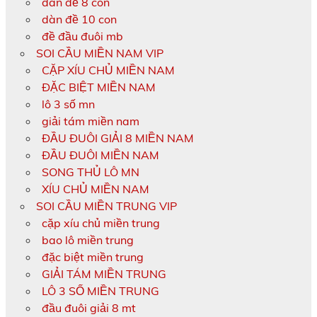
dàn đề 8 con
dàn đề 10 con
đề đầu đuôi mb
SOI CẦU MIỀN NAM VIP
CẶP XÍU CHỦ MIỀN NAM
ĐẶC BIỆT MIỀN NAM
lô 3 số mn
giải tám miền nam
ĐẦU ĐUÔI GIẢI 8 MIỀN NAM
ĐẦU ĐUÔI MIỀN NAM
SONG THỦ LÔ MN
XÍU CHỦ MIỀN NAM
SOI CẦU MIỀN TRUNG VIP
cặp xíu chủ miền trung
bao lô miền trung
đặc biệt miền trung
GIẢI TÁM MIỀN TRUNG
LÔ 3 SỐ MIỀN TRUNG
đầu đuôi giải 8 mt