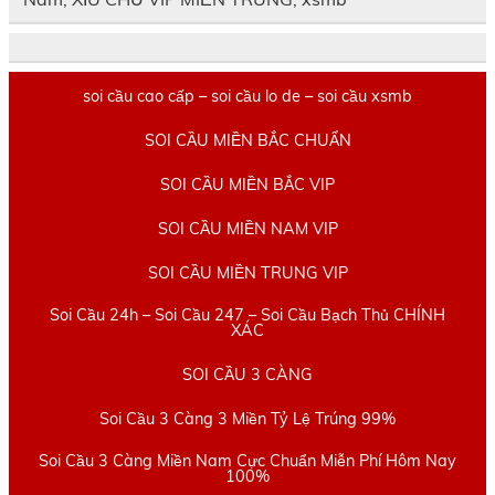
soi cầu cao cấp – soi cầu lo de – soi cầu xsmb
SOI CẦU MIỀN BẮC CHUẨN
SOI CẦU MIỀN BẮC VIP
SOI CẦU MIỀN NAM VIP
SOI CẦU MIỀN TRUNG VIP
Soi Cầu 24h – Soi Cầu 247 – Soi Cầu Bạch Thủ CHÍNH
XÁC
SOI CẦU 3 CÀNG
Soi Cầu 3 Càng 3 Miền Tỷ Lệ Trúng 99%
Soi Cầu 3 Càng Miền Nam Cực Chuẩn Miễn Phí Hôm Nay
100%