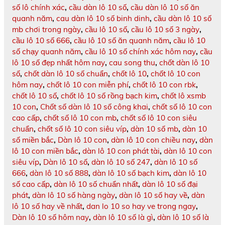
số lô chính xác
,
cầu dàn lô 10 số
,
cầu dàn lô 10 số ăn
quanh năm
,
cau dàn lô 10 số binh dinh
,
cầu dàn lô 10 số
mb chơi trong ngày
,
cầu lô 10 số
,
cầu lô 10 số 3 ngày
,
cầu lô 10 số 666
,
cầu lô 10 số ăn quanh năm
,
cầu lô 10
số chạy quanh năm
,
cầu lô 10 số chính xác hôm nay
,
cầu
lô 10 số đẹp nhất hôm nay
,
cau song thu
,
chốt dàn lô 10
số
,
chốt dàn lô 10 số chuẩn
,
chốt lô 10
,
chốt lô 10 con
hôm nay
,
chốt lô 10 con miễn phí
,
chốt lô 10 con rbk
,
chốt lô 10 số
,
chốt lô 10 số rồng bạch kim
,
chốt lô xsmb
10 con
,
Chốt số dàn lô 10 số công khai
,
chốt số lô 10 con
cao cấp
,
chốt số lô 10 con mb
,
chốt số lô 10 con siêu
chuẩn
,
chốt số lô 10 con siêu víp
,
dàn 10 số mb
,
dàn 10
số miền bắc
,
Dàn lô 10 con
,
dàn lô 10 con chiều nay
,
dàn
lô 10 con miền bắc
,
dàn lô 10 con phát tài
,
dàn lô 10 con
siêu víp
,
Dàn lô 10 số
,
dàn lô 10 số 247
,
dàn lô 10 số
666
,
dàn lô 10 số 888
,
dàn lô 10 số bạch kim
,
dàn lô 10
số cao cấp
,
dàn lô 10 số chuẩn nhất
,
dàn lô 10 số đại
phát
,
dàn lô 10 số hàng ngày
,
dàn lô 10 số hay về
,
dàn
lô 10 số hay về nhất
,
dan lo 10 so hay ve trong ngay
,
Dàn lô 10 số hôm nay
,
dàn lô 10 số là gì
,
dàn lô 10 số là