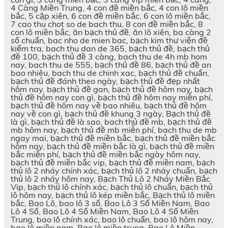
4 Càng Miền Trung, 4 con đề miền bắc, 4 con lô miền
bắc, 5 cặp xiên, 6 con đề miền bắc, 6 con lô miền bắc,
7 cao thu chot so de bach thu, 8 con đề miền bắc, 8
con lô miền bắc, ăn bạch thủ đề, ăn lô xiên, ba càng 2
số chuẩn, bac nho de mien bac, bạch kim thư viện đề
kiểm tra, bach thu dan de 365, bạch thủ đề, bạch thủ
đề 100, bạch thủ đề 3 càng, bach thu de 4h mb hom
nay, bach thu de 555, bạch thủ đề 86, bạch thủ đề an
bao nhiêu, bach thu de chinh xac, bạch thủ đề chuẩn,
bạch thủ đề đánh theo ngày, bạch thủ đề đẹp nhất
hôm nay, bạch thủ đề gan, bạch thủ đề hôm nay, bạch
thủ đề hôm nay con gì, bạch thủ đề hôm nay miễn phí,
bạch thủ đề hôm nay về bao nhiêu, bạch thủ đề hôm
nay về con gì, bạch thủ đề khung 3 ngày, Bạch thủ đề
là gì, bạch thủ đề là sao, bach thủ đề mb, bạch thủ đề
mb hôm nay, bạch thủ đề mb miễn phí, bach thu de mb
ngay mai, bạch thủ đề miền bắc, bạch thủ đề miền bắc
hôm nay, bạch thủ đề miền bắc là gì, bạch thủ đề miền
bắc miễn phí, bạch thủ đề miền bắc ngày hôm nay,
bạch thủ đề miền bắc vip, bạch thủ đề miền nam, bạch
thủ lô 2 nháy chính xác, bạch thủ lô 2 nháy chuẩn, bạch
thủ lô 2 nháy hôm nay, Bạch Thủ Lô 2 Nháy Miền Bắc
Vip, bạch thủ lô chính xác, bạch thủ lô chuẩn, bạch thủ
lô hôm nay, bạch thủ lô kép miền bắc, Bạch thủ lô miền
bắc, Bao Lô, bao lô 3 số, Bao Lô 3 Số Miền Nam, Bao
Lô 4 Số, Bao Lô 4 Số Miền Nam, Bao Lô 4 Số Miền
Trung, bao lô chính xác, bao lô chuẩn, bao lô hôm nay,
bao lô miền nam, Bao lô miền trung, Bao Lô Miền