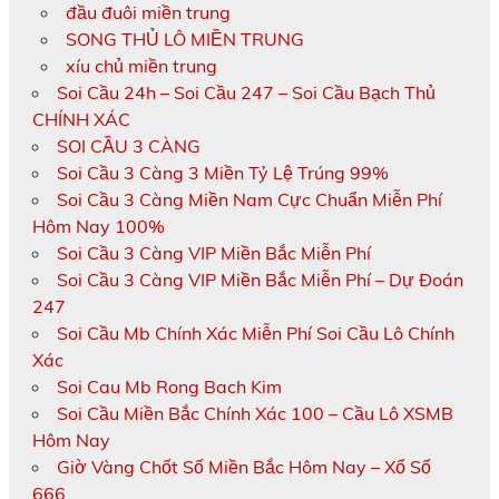
đầu đuôi miền trung
SONG THỦ LÔ MIỀN TRUNG
xíu chủ miền trung
Soi Cầu 24h – Soi Cầu 247 – Soi Cầu Bạch Thủ
CHÍNH XÁC
SOI CẦU 3 CÀNG
Soi Cầu 3 Càng 3 Miền Tỷ Lệ Trúng 99%
Soi Cầu 3 Càng Miền Nam Cực Chuẩn Miễn Phí
Hôm Nay 100%
Soi Cầu 3 Càng VIP Miền Bắc Miễn Phí
Soi Cầu 3 Càng VIP Miền Bắc Miễn Phí – Dự Đoán
247
Soi Cầu Mb Chính Xác Miễn Phí Soi Cầu Lô Chính
Xác
Soi Cau Mb Rong Bach Kim
Soi Cầu Miền Bắc Chính Xác 100 – Cầu Lô XSMB
Hôm Nay
Giờ Vàng Chốt Số Miền Bắc Hôm Nay – Xổ Số
666