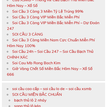
Hôm Nay – Xổ Số
Soi Cầu 3 Càng 3 Miền Tỷ Lệ Trúng 99%
Soi Cầu 3 Càng VIP Miền Bắc Miễn Phí
Soi Cầu 3 Càng VIP Miền Bắc Miễn Phí – Dự Đoán
247
SOI CẦU 3 CÀNG
Soi Cầu 3 Càng Miền Nam Cực Chuẩn Miễn Phí
Hôm Nay 100%
Soi Cầu 24h – Soi Cầu 247 – Soi Cầu Bạch Thủ
CHÍNH XÁC
Soi Cau Mb Rong Bach Kim
Giờ Vàng Chốt Số Miền Bắc Hôm Nay – Xổ Số
666
soi cầu cao cấp – soi cầu lo de – soi cầu xsmb
SOI CẦU MIỀN BẮC CHUẨN
bạch thủ lô 2 nháy
song thủ lô kép