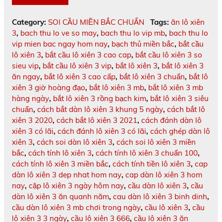
Category:
SOI CẦU MIỀN BẮC CHUẨN
Tags:
ăn lô xiên
3
,
bach thu lo ve so may
,
bach thu lo vip mb
,
bach thu lo
vip mien bac ngay hom nay
,
bạch thủ miền bắc
,
bắt cầu
lô xiên 3
,
bắt cầu lô xiên 3 cao cap
,
bắt cầu lô xiên 3 so
sieu vip
,
bắt cầu lô xiên 3 vip
,
bắt lô xiên 3
,
bắt lô xiên 3
ăn ngay
,
bắt lô xiên 3 cao cấp
,
bắt lô xiên 3 chuẩn
,
bắt lô
xiên 3 giờ hoàng đạo
,
bắt lô xiên 3 mb
,
bắt lô xiên 3 mb
hàng ngày
,
bắt lô xiên 3 rồng bạch kim
,
bắt lô xiên 3 siêu
chuẩn
,
cách bắt dàn lô xiên 3 khung 5 ngày
,
cách bắt lô
xiên 3 2020
,
cách bắt lô xiên 3 2021
,
cách đánh dàn lô
xiên 3 có lãi
,
cách đánh lô xiên 3 có lãi
,
cách ghép dàn lô
xiên 3
,
cách soi dàn lô xiên 3
,
cách soi lô xiên 3 miền
bắc
,
cách tính lô xiên 3
,
cách tính lô xiên 3 chuẩn 100
,
cách tính lô xiên 3 miền bắc
,
cách tính tiền lô xiên 3
,
cap
dàn lô xiên 3 dep nhat hom nay
,
cap dàn lô xiên 3 hom
nay
,
cặp lô xiên 3 ngày hôm nay
,
cầu dàn lô xiên 3
,
cầu
dàn lô xiên 3 ăn quanh năm
,
cau dàn lô xiên 3 binh dinh
,
cầu dàn lô xiên 3 mb chơi trong ngày
,
cầu lô xiên 3
,
cầu
lô xiên 3 3 ngày
,
cầu lô xiên 3 666
,
cầu lô xiên 3 ăn