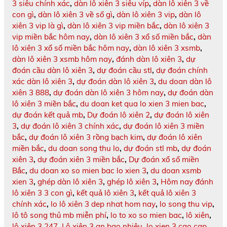
3 siêu chính xác
,
dàn lô xiên 3 siêu víp
,
dàn lô xiên 3 về
con gì
,
dàn lô xiên 3 về số gì
,
dàn lô xiên 3 vip
,
dàn lô
xiên 3 vip là gì
,
dàn lô xiên 3 vip miền bắc
,
dàn lô xiên 3
vip miền bắc hôm nay
,
dàn lô xiên 3 xổ số miền bắc
,
dàn
lô xiên 3 xổ số miền bắc hôm nay
,
dàn lô xiên 3 xsmb
,
dàn lô xiên 3 xsmb hôm nay
,
đánh dàn lô xiên 3
,
dự
đoán cầu dàn lô xiên 3
,
dự đoán cầu stl
,
dự đoán chính
xác dàn lô xiên 3
,
dự đoán dàn lô xiên 3
,
du doan dàn lô
xiên 3 888
,
dự đoán dàn lô xiên 3 hôm nay
,
dự đoán dàn
lô xiên 3 miền bắc
,
du doan ket qua lo xien 3 mien bac
,
dự đoán kết quả mb
,
Dự đoán lô xiên 2
,
dự đoán lô xiên
3
,
dự đoán lô xiên 3 chính xác
,
dự đoán lô xiên 3 miền
bắc
,
dự đoán lô xiên 3 rồng bạch kim
,
dự đoán lô xiên
miền bắc
,
du doan song thu lo
,
dự đoán stl mb
,
dự đoán
xiên 3
,
dự đoán xiên 3 miền bắc
,
Dự đoán xổ số miền
Bắc
,
du doan xo so mien bac lo xien 3
,
du doan xsmb
xien 3
,
ghép dàn lô xiên 3
,
ghép lô xiên 3
,
Hôm nay đánh
lô xiên 3 3 con gì
,
kết quả lô xiên 3
,
kết quả lô xiên 3
chính xác
,
lo lô xiên 3 dep nhat hom nay
,
lo song thu vip
,
lô tô song thủ mb miễn phí
,
lo to xo so mien bac
,
lô xiên
,
lô xiên 3 247
,
Lô xiên 3 an bao nhiêu
,
lo xien 3 cao cap
,