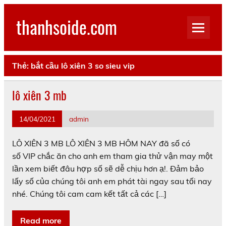
Skip
to
thanhsoide.com
content
Thẻ:
bắt cầu lô xiên 3 so sieu vip
lô xiên 3 mb
14/04/2021
admin
LÔ XIÊN 3 MB LÔ XIÊN 3 MB HÔM NAY đã số có
số VIP chắc ăn cho anh em tham gia thử vận may một
lần xem biết đâu hợp số sẽ dễ chịu hơn ạ!. Đảm bảo
lấy số của chúng tôi anh em phát tài ngay sau tối nay
nhé. Chúng tôi cam cam kết tất cả các […]
Read more