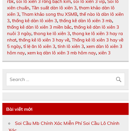
rbk
,
soi lô xiên 3 rồng bạch kim
,
soi lô xiên 3 víp
,
Soi lô
xiên chuẩn
,
Tần suất dàn lô xiên 3
,
tham khảo dàn lô
xiên 3
,
Tham khảo song thu XSMB
,
thế nào là dàn lô xiên
3
,
thống kê dàn lô xiên 3
,
thống kê dàn lô xiên 3 mb
,
thống kê dàn lô xiên 3 miền bắc
,
thống kê dàn lô xiên 3
nuôi 3 ngày
,
thong ke lô xiên 3
,
thong ke lô xiên 3 hay ra
nhat
,
thống kê lô xiên 3 hay về
,
Thống kê lô xiên 3 hay về
5 ngày
,
tỉ lệ ăn lô xiên 3
,
tính lô xiên 3
,
xem dàn lô xiên 3
hôm nay
,
xem kq dàn lô xiên 3 mb hôm nay
,
xiên 3
Bài viết mới
Soi Cầu Mb Chính Xác Miễn Phí Soi Cầu Lô Chính
Xác