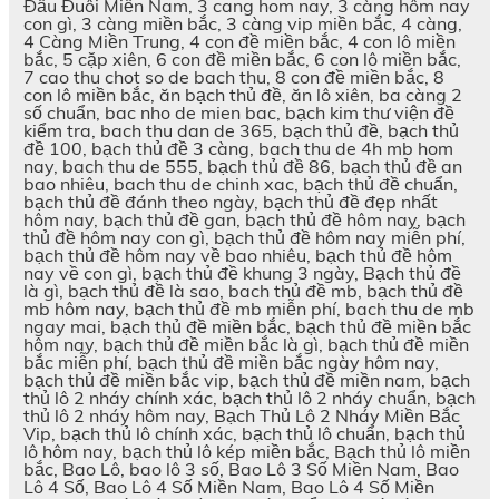
Đầu Đuôi Miền Nam, 3 cang hom nay, 3 càng hôm nay
con gì, 3 càng miền bắc, 3 càng vip miền bắc, 4 càng,
4 Càng Miền Trung, 4 con đề miền bắc, 4 con lô miền
bắc, 5 cặp xiên, 6 con đề miền bắc, 6 con lô miền bắc,
7 cao thu chot so de bach thu, 8 con đề miền bắc, 8
con lô miền bắc, ăn bạch thủ đề, ăn lô xiên, ba càng 2
số chuẩn, bac nho de mien bac, bạch kim thư viện đề
kiểm tra, bach thu dan de 365, bạch thủ đề, bạch thủ
đề 100, bạch thủ đề 3 càng, bach thu de 4h mb hom
nay, bach thu de 555, bạch thủ đề 86, bạch thủ đề an
bao nhiêu, bach thu de chinh xac, bạch thủ đề chuẩn,
bạch thủ đề đánh theo ngày, bạch thủ đề đẹp nhất
hôm nay, bạch thủ đề gan, bạch thủ đề hôm nay, bạch
thủ đề hôm nay con gì, bạch thủ đề hôm nay miễn phí,
bạch thủ đề hôm nay về bao nhiêu, bạch thủ đề hôm
nay về con gì, bạch thủ đề khung 3 ngày, Bạch thủ đề
là gì, bạch thủ đề là sao, bach thủ đề mb, bạch thủ đề
mb hôm nay, bạch thủ đề mb miễn phí, bach thu de mb
ngay mai, bạch thủ đề miền bắc, bạch thủ đề miền bắc
hôm nay, bạch thủ đề miền bắc là gì, bạch thủ đề miền
bắc miễn phí, bạch thủ đề miền bắc ngày hôm nay,
bạch thủ đề miền bắc vip, bạch thủ đề miền nam, bạch
thủ lô 2 nháy chính xác, bạch thủ lô 2 nháy chuẩn, bạch
thủ lô 2 nháy hôm nay, Bạch Thủ Lô 2 Nháy Miền Bắc
Vip, bạch thủ lô chính xác, bạch thủ lô chuẩn, bạch thủ
lô hôm nay, bạch thủ lô kép miền bắc, Bạch thủ lô miền
bắc, Bao Lô, bao lô 3 số, Bao Lô 3 Số Miền Nam, Bao
Lô 4 Số, Bao Lô 4 Số Miền Nam, Bao Lô 4 Số Miền