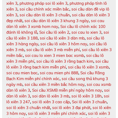
xiên 3
,
phương pháp soi lô xiên 3
,
phương pháp tính lô
xiên 3
,
soi cầu chính xác miền bắc
,
soi cầu dàn đề vip lô
xiên 3
,
soi cầu dàn lô xiên 3 chuẩn
,
soi cầu dàn lô xiên 3
đẹp nhất
,
soi cầu dàn lô xiên 3 khung 3 ngày
,
soi cau
dàn lô xiên 3 xsmb hom nay
,
Soi cầu lô chính xác 100
đánh lô không lỗ
,
Soi cầu lô xiên 2
,
soi cau lo xien 3
,
soi
cầu lô xiên 3 188
,
soi cầu lô xiên 3 dàn mb
,
soi cầu lô
xiên 3 hàng ngày
,
soi cầu lô xiên 3 hôm nay
,
soi cầu lô
xiên 3 mb
,
soi cầu lô xiên 3 mb miễn phí
,
soi cầu lô xiên 3
miền bắc
,
soi cau lo xien 3 mien bac xsmb
,
soi cầu lô
xiên 3 miễn phí
,
soi cầu lô xiên 3 rồng bạch kim
,
soi cầu
lô xiên 3 rồng bạch kim miễn phí
,
soi cầu lô xiên 3 xsmb
,
soi cau mien bac
,
soi cau mien phi 888
,
Soi cầu Rồng
Bạch Kim miễn phí chính xác
,
soi cầu song thủ khung 3
ngày mb
,
soi cầu xiên 3 miền bắc hôm nay
,
soi cau xsmb
dàn lô xiên 3
,
Soi cầu XSMB miễn phí ngày hôm nay
,
soi
dàn lô xiên 3
,
soi dàn lô xiên 3 mb
,
soi lô xiên 3 18h
,
soi
lô xiên 3 247
,
soi lô xiên 3 cao cấp
,
Soi lô xiên 3 chuẩn
,
soi lô xiên 3 chuẩn nhất
,
soi lô xiên 3 đại phát
,
soi lô xiên
3 hôm nay
,
soi lô xiên 3 miễn phí chính xác
,
soi lô xiên 3