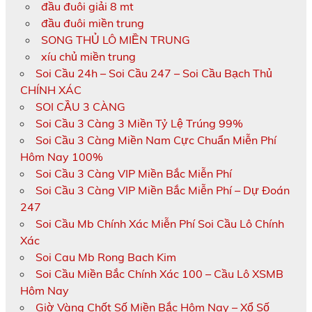
đầu đuôi giải 8 mt
đầu đuôi miền trung
SONG THỦ LÔ MIỀN TRUNG
xíu chủ miền trung
Soi Cầu 24h – Soi Cầu 247 – Soi Cầu Bạch Thủ
CHÍNH XÁC
SOI CẦU 3 CÀNG
Soi Cầu 3 Càng 3 Miền Tỷ Lệ Trúng 99%
Soi Cầu 3 Càng Miền Nam Cực Chuẩn Miễn Phí
Hôm Nay 100%
Soi Cầu 3 Càng VIP Miền Bắc Miễn Phí
Soi Cầu 3 Càng VIP Miền Bắc Miễn Phí – Dự Đoán
247
Soi Cầu Mb Chính Xác Miễn Phí Soi Cầu Lô Chính
Xác
Soi Cau Mb Rong Bach Kim
Soi Cầu Miền Bắc Chính Xác 100 – Cầu Lô XSMB
Hôm Nay
Giờ Vàng Chốt Số Miền Bắc Hôm Nay – Xổ Số