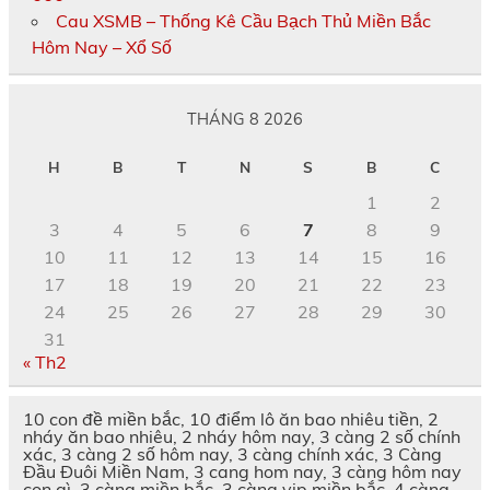
Cau XSMB – Thống Kê Cầu Bạch Thủ Miền Bắc
Hôm Nay – Xổ Số
THÁNG 8 2026
H
B
T
N
S
B
C
1
2
3
4
5
6
7
8
9
10
11
12
13
14
15
16
17
18
19
20
21
22
23
24
25
26
27
28
29
30
31
« Th2
10 con đề miền bắc, 10 điểm lô ăn bao nhiêu tiền, 2
nháy ăn bao nhiêu, 2 nháy hôm nay, 3 càng 2 số chính
xác, 3 càng 2 số hôm nay, 3 càng chính xác, 3 Càng
Đầu Đuôi Miền Nam, 3 cang hom nay, 3 càng hôm nay
con gì, 3 càng miền bắc, 3 càng vip miền bắc, 4 càng,