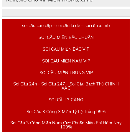
soi cầu cao cấp – soi cầu lo de – soi cầu xsmb
SOI CẦU MIỀN BẮC CHUẨN
SOI CẦU MIỀN BẮC VIP
SOI CẦU MIỀN NAM VIP
SOI CẦU MIỀN TRUNG VIP
Soi Cầu 24h – Soi Cầu 247 – Soi Cầu Bạch Thủ CHÍNH
XÁC
SOI CẦU 3 CÀNG
Soi Cầu 3 Càng 3 Miền Tỷ Lệ Trúng 99%
Soi Cầu 3 Càng Miền Nam Cực Chuẩn Miễn Phí Hôm Nay
100%