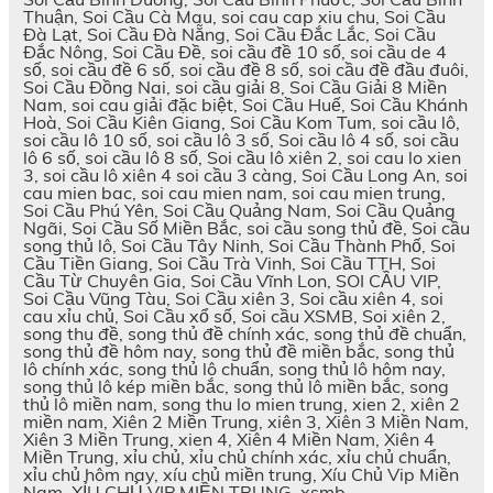
Thuận, Soi Cầu Cà Mau, soi cau cap xiu chu, Soi Cầu
Đà Lạt, Soi Cầu Đà Nẵng, Soi Cầu Đắc Lắc, Soi Cầu
Đắc Nông, Soi Cầu Đề, soi cầu đề 10 số, soi cầu de 4
số, soi cầu đề 6 số, soi cầu đề 8 số, soi cầu đề đầu đuôi,
Soi Cầu Đồng Nai, soi cầu giải 8, Soi Cầu Giải 8 Miền
Nam, soi cau giải đặc biệt, Soi Cầu Huế, Soi Cầu Khánh
Hoà, Soi Cầu Kiên Giang, Soi Cầu Kom Tum, soi cầu lô,
soi cầu lô 10 số, soi cầu lô 3 số, Soi cầu lô 4 số, soi cầu
lô 6 số, soi cầu lô 8 số, Soi cầu lô xiên 2, soi cau lo xien
3, soi cầu lô xiên 4 soi cầu 3 càng, Soi Cầu Long An, soi
cau mien bac, soi cau mien nam, soi cau mien trung,
Soi Cầu Phú Yên, Soi Cầu Quảng Nam, Soi Cầu Quảng
Ngãi, Soi Cầu Số Miền Bắc, soi cầu song thủ đề, Soi cầu
song thủ lô, Soi Cầu Tây Ninh, Soi Cầu Thành Phố, Soi
Cầu Tiền Giang, Soi Cầu Trà Vinh, Soi Cầu TTH, Soi
Cầu Từ Chuyên Gia, Soi Cầu Vĩnh Lon, SOI CẦU VIP,
Soi Cầu Vũng Tàu, Soi Cầu xiên 3, Soi cầu xiên 4, soi
cau xỉu chủ, Soi Cầu xổ số, Soi cầu XSMB, Soi xiên 2,
song thu đề, song thủ đề chính xác, song thủ đề chuẩn,
song thủ đề hôm nay, song thủ đề miền bắc, song thủ
lô chính xác, song thủ lô chuẩn, song thủ lô hôm nay,
song thủ lô kép miền bắc, song thủ lô miền bắc, song
thủ lô miền nam, song thu lo mien trung, xien 2, xiên 2
miền nam, Xiên 2 Miền Trung, xiên 3, Xiên 3 Miền Nam,
Xiên 3 Miền Trung, xien 4, Xiên 4 Miền Nam, Xiên 4
Miền Trung, xỉu chủ, xỉu chủ chính xác, xỉu chủ chuẩn,
xỉu chủ hôm nay, xíu chủ miền trung, Xíu Chủ Vip Miền
Nam, XỈU CHỦ VIP MIỀN TRUNG, xsmb