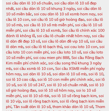
soi cầu dàn lô 10 số chuẩn
,
soi cầu dàn lô 10 số đẹp
nhất
,
soi cầu dàn lô 10 số khung 3 ngày
,
soi cầu dàn lô
10 số miền bắc
,
soi cau dàn lô 10 số xsmb hom nay
,
soi
cầu lô 10 con
,
soi cầu lô 10 số giờ hoàng đạo
,
soi cầu lô
10 số mb
,
soi cầu lô 10 số mb miễn phí
,
soi cầu lô 10 số
miễn phí
,
soi cầu lô 10 số xsmb
,
Soi cầu lô chính xác 100
đánh lô không lỗ
,
soi cầu lô chuẩn nhất hôm nay
,
soi cầu
lô dàn đề đẹp 10 số
,
soi cầu lô dàn đề vip 10 số
,
soi cầu
lô dàn mb
,
soi cầu lô tô bạch thủ
,
soi cau loto 10 con
,
soi
cầu loto 10 con miễn phí
,
soi cầu loto 10 số
,
soi cầu loto
10 số miễn phí
,
soi cau mien phi 888
,
Soi cầu Rồng Bạch
Kim miễn phí chính xác
,
soi cầu song thủ khung 3 ngày
mb
,
soi cầu xsmb lô 10 con
,
Soi cầu XSMB miễn phí ngày
hôm nay
,
soi dàn lô 10 số
,
soi dàn lô 10 số mb
,
soi lô 10
,
soi lô 10 cao cấp
,
soi lô 10 con miễn phí chính xác
,
soi lô
10 số
,
soi lô 10 số 247
,
soi lô 10 số chuẩn nhất
,
soi lô 10
số giờ hoàng đạo
,
soi lô 10 số hôm nay
,
soi lo 10 số
miễn phí
,
soi lô 10 số rbk
,
soi lô 10 số rồng bạch kim
,
soi
lô 10 víp
,
soi lô rồng bạch kim
,
soi lô rồng bạch kim miễn
phí
,
Tần suất dàn lô 10 số
,
tham khảo dàn lô 10 số
,
Tham