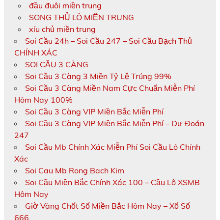
đầu đuôi miền trung
SONG THỦ LÔ MIỀN TRUNG
xíu chủ miền trung
Soi Cầu 24h – Soi Cầu 247 – Soi Cầu Bạch Thủ
CHÍNH XÁC
SOI CẦU 3 CÀNG
Soi Cầu 3 Càng 3 Miền Tỷ Lệ Trúng 99%
Soi Cầu 3 Càng Miền Nam Cực Chuẩn Miễn Phí
Hôm Nay 100%
Soi Cầu 3 Càng VIP Miền Bắc Miễn Phí
Soi Cầu 3 Càng VIP Miền Bắc Miễn Phí – Dự Đoán
247
Soi Cầu Mb Chính Xác Miễn Phí Soi Cầu Lô Chính
Xác
Soi Cau Mb Rong Bach Kim
Soi Cầu Miền Bắc Chính Xác 100 – Cầu Lô XSMB
Hôm Nay
Giờ Vàng Chốt Số Miền Bắc Hôm Nay – Xổ Số
666