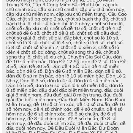
Trung 3 Số, Cặp 3 Càng Miền Bắc Phát Lộc, cặp xíu
chủ chính xác, cặp xíu chủ chuẩn, cặp xỉu chủ hôm nay,
cặp xỉu chủ miền nam, cặp xíu chủ miền trung, Cầu Cao
Cấp, chốt số ba càng 2 số, chốt số bạch thủ đề, chốt số
bạch thủ lô, chốt số bạch thủ lô 2 nháy, chốt số bao lô,
chốt số cặp xỉu chủ, chốt số đề 10 số, chốt số đề 4 số,
chốt số đề 6 số, chốt số đề 8 số, chốt số đề đầu đuôi,
chốt số giải 8, chốt số giải đặc biệt, chốt số lô 10 số,
chốt số lô 3 số, chốt số lô 4 số, chốt số lô 6 số, chốt số
lô 8 số, chốt số lô xiên 2, chốt số lô xiên 3, chốt số lô
xiên 4 chốt số ba càng, chốt số song thủ đề, chốt số
song thủ lô, chốt số xỉu chủ, Chuyên Gia Soi Cầu, dàn
đề 10 số miền bắc, Dàn Đề 12 Số, dan đề 2 số, Dàn Đề
3 Số, Dàn Đề 30 Số, Dàn đề 4 SỐ, dàn đề 4 số miền
bắc, dàn đề 6 số, Dàn đề 6 số miền Bắc, dàn đề 8 số,
dàn đề 8 số miền bắc, dàn lô 10 số miền bắc, Dàn Lô 2
Nháy, Dàn lô 3 số, dàn lô 4 số, Dàn lô 4 số miền bắc,
Dàn Lô 5 Số, dan lo 6 so, dàn lô 6 số miền bắc, dàn lô
8 số miền bắc, đầu đuôi đặc biệt miền trung, đầu đuôi
giải 8 miền nam, đầu đuôi giải 8 miền trung, đầu đuôi
giải đặc biệt miền nam, Đầu Đuôi Miền Nam, Đầu Đuôi
Miền Trung, đề 10 số chính xác, đề 10 số chuẩn, đề 10
số hôm nay, đề 4 số chính xác, đề 4 số chuẩn, đề 4 số
hôm nay, đề 6 số chính xác, đề 6 số chuẩn, đề 6 số
hôm nay, đề 8 số chính xác, đề 8 số chuẩn, đề 8 số
hôm nay, đề đầu đuôi chính xác, đề đầu đuôi chuẩn, đề
đầu đuôi hôm nay, Đề Đầu Đuôi Miền Bắc, Dự Đoán
Miền Bắc, Dự Đoán Soi Cầu, Dự Đoán Xổ Số, Giải 7