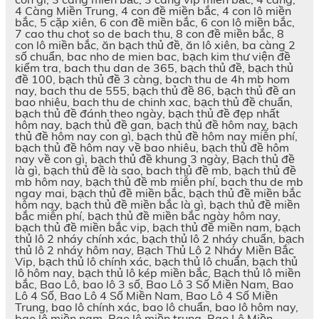
4 Càng Miền Trung, 4 con đề miền bắc, 4 con lô miền
bắc, 5 cặp xiên, 6 con đề miền bắc, 6 con lô miền bắc,
7 cao thu chot so de bach thu, 8 con đề miền bắc, 8
con lô miền bắc, ăn bạch thủ đề, ăn lô xiên, ba càng 2
số chuẩn, bac nho de mien bac, bạch kim thư viện đề
kiểm tra, bach thu dan de 365, bạch thủ đề, bạch thủ
đề 100, bạch thủ đề 3 càng, bach thu de 4h mb hom
nay, bach thu de 555, bạch thủ đề 86, bạch thủ đề an
bao nhiêu, bach thu de chinh xac, bạch thủ đề chuẩn,
bạch thủ đề đánh theo ngày, bạch thủ đề đẹp nhất
hôm nay, bạch thủ đề gan, bạch thủ đề hôm nay, bạch
thủ đề hôm nay con gì, bạch thủ đề hôm nay miễn phí,
bạch thủ đề hôm nay về bao nhiêu, bạch thủ đề hôm
nay về con gì, bạch thủ đề khung 3 ngày, Bạch thủ đề
là gì, bạch thủ đề là sao, bach thủ đề mb, bạch thủ đề
mb hôm nay, bạch thủ đề mb miễn phí, bach thu de mb
ngay mai, bạch thủ đề miền bắc, bạch thủ đề miền bắc
hôm nay, bạch thủ đề miền bắc là gì, bạch thủ đề miền
bắc miễn phí, bạch thủ đề miền bắc ngày hôm nay,
bạch thủ đề miền bắc vip, bạch thủ đề miền nam, bạch
thủ lô 2 nháy chính xác, bạch thủ lô 2 nháy chuẩn, bạch
thủ lô 2 nháy hôm nay, Bạch Thủ Lô 2 Nháy Miền Bắc
Vip, bạch thủ lô chính xác, bạch thủ lô chuẩn, bạch thủ
lô hôm nay, bạch thủ lô kép miền bắc, Bạch thủ lô miền
bắc, Bao Lô, bao lô 3 số, Bao Lô 3 Số Miền Nam, Bao
Lô 4 Số, Bao Lô 4 Số Miền Nam, Bao Lô 4 Số Miền
Trung, bao lô chính xác, bao lô chuẩn, bao lô hôm nay,
bao lô miền nam, Bao lô miền trung, Bao Lô Miền