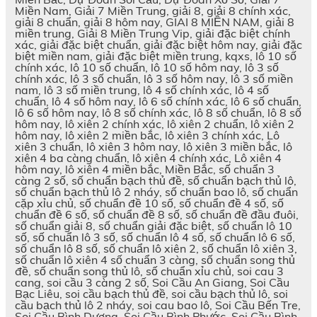
Miền Nam, Giải 7 Miền Trung, giải 8, giải 8 chính xác,
giải 8 chuẩn, giải 8 hôm nay, GIAI 8 MIỀN NAM, giải 8
miền trung, Giải 8 Miền Trung Vip, giải đặc biệt chính
xác, giải đặc biệt chuẩn, giải đặc biệt hôm nay, giải đặc
biệt miền nam, giải đặc biệt miền trung, kqxs, lô 10 số
chính xác, lô 10 số chuẩn, lô 10 số hôm nay, lô 3 số
chính xác, lô 3 số chuẩn, lô 3 số hôm nay, lô 3 số miền
nam, lô 3 số miền trung, lô 4 số chính xác, lô 4 số
chuẩn, lô 4 số hôm nay, lô 6 số chính xác, lô 6 số chuẩn,
lô 6 số hôm nay, lô 8 số chính xác, lô 8 số chuẩn, lô 8 số
hôm nay, lô xiên 2 chính xác, lô xiên 2 chuẩn, lô xiên 2
hôm nay, lô xiên 2 miền bắc, lô xiên 3 chính xác, Lô
xiên 3 chuẩn, lô xiên 3 hôm nay, lô xiên 3 miền bắc, lô
xiên 4 ba càng chuẩn, lô xiên 4 chính xác, Lô xiên 4
hôm nay, lô xiên 4 miền bắc, Miền Bắc, số chuẩn 3
càng 2 số, số chuẩn bạch thủ đề, số chuẩn bạch thủ lô,
số chuẩn bạch thủ lô 2 nháy, số chuẩn bao lô, số chuẩn
cặp xỉu chủ, số chuẩn đề 10 số, số chuẩn đề 4 số, số
chuẩn đề 6 số, số chuẩn đề 8 số, số chuẩn đề đầu đuôi,
số chuẩn giải 8, số chuẩn giải đặc biệt, số chuẩn lô 10
số, số chuẩn lô 3 số, số chuẩn lô 4 số, số chuẩn lô 6 số,
số chuẩn lô 8 số, số chuẩn lô xiên 2, số chuẩn lô xiên 3,
số chuẩn lô xiên 4 số chuẩn 3 càng, số chuẩn song thủ
đề, số chuẩn song thủ lô, số chuẩn xỉu chủ, soi cau 3
cang, soi cầu 3 càng 2 số, Soi Cầu An Giang, Soi Cầu
Bạc Liêu, soi cầu bạch thủ đề, soi cầu bạch thủ lô, soi
cầu bạch thủ lô 2 nháy, soi cau bao lô, Soi Cầu Bến Tre,
Soi Cầu Bình Dương, Soi Cầu Bình Phước, Soi Cầu Bình