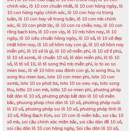
chính xác
,
lô 10 con chuẩn nhất
,
lô 10 con hàng ngày
,
lô
10 con hàng ngày chính xác
,
lô 10 con hay ra trong
tuần
,
lô 10 con hay về trong tuần
,
lô 10 con mb chính
xác
,
lô 10 con phát lộc
,
lô 10 con ra chiều nay
,
lô 10 con
rồng bạch kim
,
lô 10 con víp
,
lô 10 mb hôm nay
,
lô 10
ngày
,
lô 10 siêu chuẩn hàng ngày
,
lô 10 số
,
lô 10 số đẹp
nhất hôm nay
,
lô 10 số hôm nay con gì
,
lô 10 số hôm nay
miễn phí
,
lô 10 số là gì
,
lô 10 số miễn phí
,
lô 10 số tỉ phú
,
lô 10 số xsmb
,
lô chuẩn 10 số
,
lô dàn miễn phí
,
lô tô 10
số
,
lô tô số 10
,
lô tô song thủ mb miễn phí
,
lo to xo so
mien bac
,
lô về 10 hôm sau đánh con gì
,
lo xong thu
,
lo
xong thu mien bac
,
loto 10 con mien phi
,
loto 10 con
xsmb
,
loto 10 so phat tai
,
loto 10 so sieu vip
,
loto song
thu
,
lotto 10 con mb
,
lotto 10 so mien phi
,
phương pháp
bắt dàn lô 10 số
,
phương pháp bắt dàn lô 10 số miền
bắc
,
phuong phap choi dàn lô 10 số
,
phương pháp nuôi
lô 10 số
,
phương pháp soi lô 10 số
,
phương pháp tính lô
10 số
,
Rồng Bạch Kim
,
soi 10 con lô miền bắc
,
soi cầu 10
số mb
,
soi cầu chính xác miền bắc
,
soi cầu dàn đề 10 số
,
soi cầu dàn lô 10 con hàng ngày
,
Soi cầu dàn lô 10 số
,