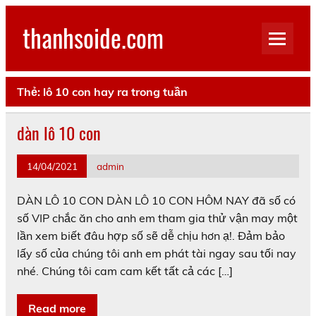
Skip
to
thanhsoide.com
content
Thẻ:
lô 10 con hay ra trong tuần
dàn lô 10 con
14/04/2021
admin
DÀN LÔ 10 CON DÀN LÔ 10 CON HÔM NAY đã số có
số VIP chắc ăn cho anh em tham gia thử vận may một
lần xem biết đâu hợp số sẽ dễ chịu hơn ạ!. Đảm bảo
lấy số của chúng tôi anh em phát tài ngay sau tối nay
nhé. Chúng tôi cam cam kết tất cả các […]
Read more