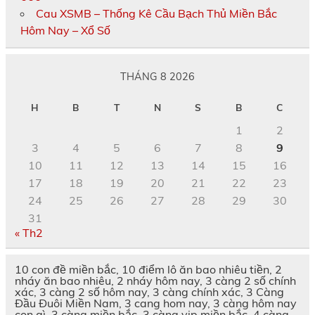
Cau XSMB – Thống Kê Cầu Bạch Thủ Miền Bắc
Hôm Nay – Xổ Số
THÁNG 8 2026
H
B
T
N
S
B
C
1
2
3
4
5
6
7
8
9
10
11
12
13
14
15
16
17
18
19
20
21
22
23
24
25
26
27
28
29
30
31
« Th2
10 con đề miền bắc, 10 điểm lô ăn bao nhiêu tiền, 2
nháy ăn bao nhiêu, 2 nháy hôm nay, 3 càng 2 số chính
xác, 3 càng 2 số hôm nay, 3 càng chính xác, 3 Càng
Đầu Đuôi Miền Nam, 3 cang hom nay, 3 càng hôm nay
con gì, 3 càng miền bắc, 3 càng vip miền bắc, 4 càng,