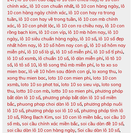
chính xác
,
lô 10 con chuẩn nhất
,
lô 10 con hàng ngày
,
lô
10 con hàng ngày chính xác
,
lô 10 con hay ra trong
tuần
,
lô 10 con hay về trong tuần
,
lô 10 con mb chính
xác
,
lô 10 con phát lộc
,
lô 10 con ra chiều nay
,
lô 10 con
rồng bạch kim
,
lô 10 con víp
,
lô 10 mb hôm nay
,
lô 10
ngày
,
lô 10 siêu chuẩn hàng ngày
,
lô 10 số
,
lô 10 số đẹp
nhất hôm nay
,
lô 10 số hôm nay con gì
,
lô 10 số hôm nay
miễn phí
,
lô 10 số là gì
,
lô 10 số miễn phí
,
lô 10 số tỉ phú
,
lô 10 số xsmb
,
lô chuẩn 10 số
,
lô dàn miễn phí
,
lô tô 10
số
,
lô tô số 10
,
lô tô song thủ mb miễn phí
,
lo to xo so
mien bac
,
lô về 10 hôm sau đánh con gì
,
lo xong thu
,
lo
xong thu mien bac
,
loto 10 con mien phi
,
loto 10 con
xsmb
,
loto 10 so phat tai
,
loto 10 so sieu vip
,
loto song
thu
,
lotto 10 con mb
,
lotto 10 so mien phi
,
phương pháp
bắt dàn lô 10 số
,
phương pháp bắt dàn lô 10 số miền
bắc
,
phuong phap choi dàn lô 10 số
,
phương pháp nuôi
lô 10 số
,
phương pháp soi lô 10 số
,
phương pháp tính lô
10 số
,
Rồng Bạch Kim
,
soi 10 con lô miền bắc
,
soi cầu 10
số mb
,
soi cầu chính xác miền bắc
,
soi cầu dàn đề 10 số
,
soi cầu dàn lô 10 con hàng ngày
,
Soi cầu dàn lô 10 số
,