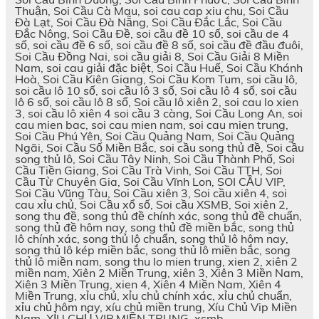
Thuận, Soi Cầu Cà Mau, soi cau cap xiu chu, Soi Cầu
Đà Lạt, Soi Cầu Đà Nẵng, Soi Cầu Đắc Lắc, Soi Cầu
Đắc Nông, Soi Cầu Đề, soi cầu đề 10 số, soi cầu de 4
số, soi cầu đề 6 số, soi cầu đề 8 số, soi cầu đề đầu đuôi,
Soi Cầu Đồng Nai, soi cầu giải 8, Soi Cầu Giải 8 Miền
Nam, soi cau giải đặc biệt, Soi Cầu Huế, Soi Cầu Khánh
Hoà, Soi Cầu Kiên Giang, Soi Cầu Kom Tum, soi cầu lô,
soi cầu lô 10 số, soi cầu lô 3 số, Soi cầu lô 4 số, soi cầu
lô 6 số, soi cầu lô 8 số, Soi cầu lô xiên 2, soi cau lo xien
3, soi cầu lô xiên 4 soi cầu 3 càng, Soi Cầu Long An, soi
cau mien bac, soi cau mien nam, soi cau mien trung,
Soi Cầu Phú Yên, Soi Cầu Quảng Nam, Soi Cầu Quảng
Ngãi, Soi Cầu Số Miền Bắc, soi cầu song thủ đề, Soi cầu
song thủ lô, Soi Cầu Tây Ninh, Soi Cầu Thành Phố, Soi
Cầu Tiền Giang, Soi Cầu Trà Vinh, Soi Cầu TTH, Soi
Cầu Từ Chuyên Gia, Soi Cầu Vĩnh Lon, SOI CẦU VIP,
Soi Cầu Vũng Tàu, Soi Cầu xiên 3, Soi cầu xiên 4, soi
cau xỉu chủ, Soi Cầu xổ số, Soi cầu XSMB, Soi xiên 2,
song thu đề, song thủ đề chính xác, song thủ đề chuẩn,
song thủ đề hôm nay, song thủ đề miền bắc, song thủ
lô chính xác, song thủ lô chuẩn, song thủ lô hôm nay,
song thủ lô kép miền bắc, song thủ lô miền bắc, song
thủ lô miền nam, song thu lo mien trung, xien 2, xiên 2
miền nam, Xiên 2 Miền Trung, xiên 3, Xiên 3 Miền Nam,
Xiên 3 Miền Trung, xien 4, Xiên 4 Miền Nam, Xiên 4
Miền Trung, xỉu chủ, xỉu chủ chính xác, xỉu chủ chuẩn,
xỉu chủ hôm nay, xíu chủ miền trung, Xíu Chủ Vip Miền
Nam, XỈU CHỦ VIP MIỀN TRUNG, xsmb