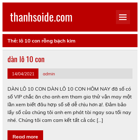
Skip
to
thanhsoide.com
content
Thẻ:
lô 10 con rồng bạch kim
dàn lô 10 con
14/04/2021
admin
DÀN LÔ 10 CON DÀN LÔ 10 CON HÔM NAY đã số có
số VIP chắc ăn cho anh em tham gia thử vận may một
lần xem biết đâu hợp số sẽ dễ chịu hơn ạ!. Đảm bảo
lấy số của chúng tôi anh em phát tài ngay sau tối nay
nhé. Chúng tôi cam cam kết tất cả các […]
Read more