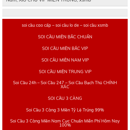
soi cầu cao cấp – soi cầu lo de – soi cầu xsmb
SOI CẦU MIỀN BẮC CHUẨN
SOI CẦU MIỀN BẮC VIP
SOI CẦU MIỀN NAM VIP
SOI CẦU MIỀN TRUNG VIP
Soi Cầu 24h – Soi Cầu 247 – Soi Cầu Bạch Thủ CHÍNH
XÁC
SOI CẦU 3 CÀNG
Soi Cầu 3 Càng 3 Miền Tỷ Lệ Trúng 99%
Soi Cầu 3 Càng Miền Nam Cực Chuẩn Miễn Phí Hôm Nay
100%