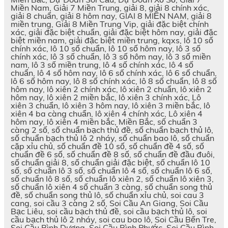
Miền Nam, Giải 7 Miền Trung, giải 8, giải 8 chính xác,
giải 8 chuẩn, giải 8 hôm nay, GIAI 8 MIỀN NAM, giải 8
miền trung, Giải 8 Miền Trung Vip, giải đặc biệt chính
xác, giải đặc biệt chuẩn, giải đặc biệt hôm nay, giải đặc
biệt miền nam, giải đặc biệt miền trung, kqxs, lô 10 số
chính xác, lô 10 số chuẩn, lô 10 số hôm nay, lô 3 số
chính xác, lô 3 số chuẩn, lô 3 số hôm nay, lô 3 số miền
nam, lô 3 số miền trung, lô 4 số chính xác, lô 4 số
chuẩn, lô 4 số hôm nay, lô 6 số chính xác, lô 6 số chuẩn,
lô 6 số hôm nay, lô 8 số chính xác, lô 8 số chuẩn, lô 8 số
hôm nay, lô xiên 2 chính xác, lô xiên 2 chuẩn, lô xiên 2
hôm nay, lô xiên 2 miền bắc, lô xiên 3 chính xác, Lô
xiên 3 chuẩn, lô xiên 3 hôm nay, lô xiên 3 miền bắc, lô
xiên 4 ba càng chuẩn, lô xiên 4 chính xác, Lô xiên 4
hôm nay, lô xiên 4 miền bắc, Miền Bắc, số chuẩn 3
càng 2 số, số chuẩn bạch thủ đề, số chuẩn bạch thủ lô,
số chuẩn bạch thủ lô 2 nháy, số chuẩn bao lô, số chuẩn
cặp xỉu chủ, số chuẩn đề 10 số, số chuẩn đề 4 số, số
chuẩn đề 6 số, số chuẩn đề 8 số, số chuẩn đề đầu đuôi,
số chuẩn giải 8, số chuẩn giải đặc biệt, số chuẩn lô 10
số, số chuẩn lô 3 số, số chuẩn lô 4 số, số chuẩn lô 6 số,
số chuẩn lô 8 số, số chuẩn lô xiên 2, số chuẩn lô xiên 3,
số chuẩn lô xiên 4 số chuẩn 3 càng, số chuẩn song thủ
đề, số chuẩn song thủ lô, số chuẩn xỉu chủ, soi cau 3
cang, soi cầu 3 càng 2 số, Soi Cầu An Giang, Soi Cầu
Bạc Liêu, soi cầu bạch thủ đề, soi cầu bạch thủ lô, soi
cầu bạch thủ lô 2 nháy, soi cau bao lô, Soi Cầu Bến Tre,
Soi Cầu Bình Dương, Soi Cầu Bình Phước, Soi Cầu Bình