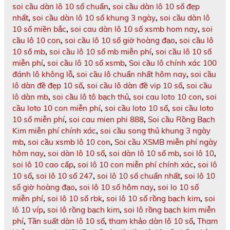
soi cầu dàn lô 10 số chuẩn
,
soi cầu dàn lô 10 số đẹp
nhất
,
soi cầu dàn lô 10 số khung 3 ngày
,
soi cầu dàn lô
10 số miền bắc
,
soi cau dàn lô 10 số xsmb hom nay
,
soi
cầu lô 10 con
,
soi cầu lô 10 số giờ hoàng đạo
,
soi cầu lô
10 số mb
,
soi cầu lô 10 số mb miễn phí
,
soi cầu lô 10 số
miễn phí
,
soi cầu lô 10 số xsmb
,
Soi cầu lô chính xác 100
đánh lô không lỗ
,
soi cầu lô chuẩn nhất hôm nay
,
soi cầu
lô dàn đề đẹp 10 số
,
soi cầu lô dàn đề vip 10 số
,
soi cầu
lô dàn mb
,
soi cầu lô tô bạch thủ
,
soi cau loto 10 con
,
soi
cầu loto 10 con miễn phí
,
soi cầu loto 10 số
,
soi cầu loto
10 số miễn phí
,
soi cau mien phi 888
,
Soi cầu Rồng Bạch
Kim miễn phí chính xác
,
soi cầu song thủ khung 3 ngày
mb
,
soi cầu xsmb lô 10 con
,
Soi cầu XSMB miễn phí ngày
hôm nay
,
soi dàn lô 10 số
,
soi dàn lô 10 số mb
,
soi lô 10
,
soi lô 10 cao cấp
,
soi lô 10 con miễn phí chính xác
,
soi lô
10 số
,
soi lô 10 số 247
,
soi lô 10 số chuẩn nhất
,
soi lô 10
số giờ hoàng đạo
,
soi lô 10 số hôm nay
,
soi lo 10 số
miễn phí
,
soi lô 10 số rbk
,
soi lô 10 số rồng bạch kim
,
soi
lô 10 víp
,
soi lô rồng bạch kim
,
soi lô rồng bạch kim miễn
phí
,
Tần suất dàn lô 10 số
,
tham khảo dàn lô 10 số
,
Tham