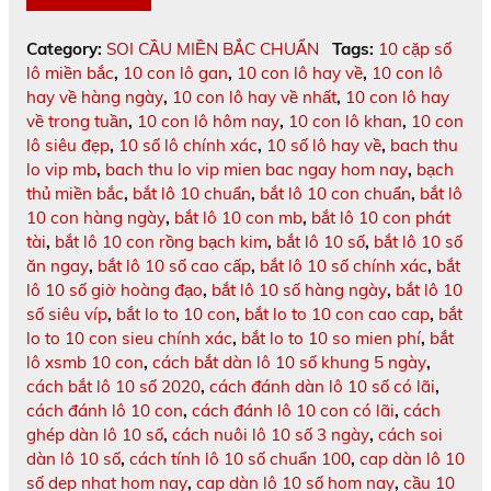
Category:
SOI CẦU MIỀN BẮC CHUẨN
Tags:
10 cặp số
lô miền bắc
,
10 con lô gan
,
10 con lô hay về
,
10 con lô
hay về hàng ngày
,
10 con lô hay về nhất
,
10 con lô hay
về trong tuần
,
10 con lô hôm nay
,
10 con lô khan
,
10 con
lô siêu đẹp
,
10 số lô chính xác
,
10 số lô hay về
,
bach thu
lo vip mb
,
bach thu lo vip mien bac ngay hom nay
,
bạch
thủ miền bắc
,
bắt lô 10 chuẩn
,
bắt lô 10 con chuẩn
,
bắt lô
10 con hàng ngày
,
bắt lô 10 con mb
,
bắt lô 10 con phát
tài
,
bắt lô 10 con rồng bạch kim
,
bắt lô 10 số
,
bắt lô 10 số
ăn ngay
,
bắt lô 10 số cao cấp
,
bắt lô 10 số chính xác
,
bắt
lô 10 số giờ hoàng đạo
,
bắt lô 10 số hàng ngày
,
bắt lô 10
số siêu víp
,
bắt lo to 10 con
,
bắt lo to 10 con cao cap
,
bắt
lo to 10 con sieu chính xác
,
bắt lo to 10 so mien phí
,
bắt
lô xsmb 10 con
,
cách bắt dàn lô 10 số khung 5 ngày
,
cách bắt lô 10 số 2020
,
cách đánh dàn lô 10 số có lãi
,
cách đánh lô 10 con
,
cách đánh lô 10 con có lãi
,
cách
ghép dàn lô 10 số
,
cách nuôi lô 10 số 3 ngày
,
cách soi
dàn lô 10 số
,
cách tính lô 10 số chuẩn 100
,
cap dàn lô 10
số dep nhat hom nay
,
cap dàn lô 10 số hom nay
,
cầu 10