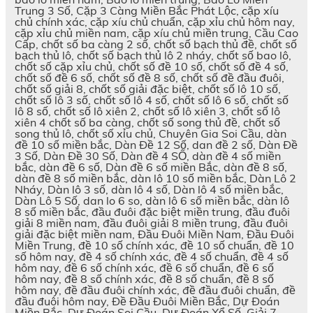
Trung 3 Số, Cặp 3 Càng Miền Bắc Phát Lộc, cặp xíu
chủ chính xác, cặp xíu chủ chuẩn, cặp xỉu chủ hôm nay,
cặp xỉu chủ miền nam, cặp xíu chủ miền trung, Cầu Cao
Cấp, chốt số ba càng 2 số, chốt số bạch thủ đề, chốt số
bạch thủ lô, chốt số bạch thủ lô 2 nháy, chốt số bao lô,
chốt số cặp xỉu chủ, chốt số đề 10 số, chốt số đề 4 số,
chốt số đề 6 số, chốt số đề 8 số, chốt số đề đầu đuôi,
chốt số giải 8, chốt số giải đặc biệt, chốt số lô 10 số,
chốt số lô 3 số, chốt số lô 4 số, chốt số lô 6 số, chốt số
lô 8 số, chốt số lô xiên 2, chốt số lô xiên 3, chốt số lô
xiên 4 chốt số ba càng, chốt số song thủ đề, chốt số
song thủ lô, chốt số xỉu chủ, Chuyên Gia Soi Cầu, dàn
đề 10 số miền bắc, Dàn Đề 12 Số, dan đề 2 số, Dàn Đề
3 Số, Dàn Đề 30 Số, Dàn đề 4 SỐ, dàn đề 4 số miền
bắc, dàn đề 6 số, Dàn đề 6 số miền Bắc, dàn đề 8 số,
dàn đề 8 số miền bắc, dàn lô 10 số miền bắc, Dàn Lô 2
Nháy, Dàn lô 3 số, dàn lô 4 số, Dàn lô 4 số miền bắc,
Dàn Lô 5 Số, dan lo 6 so, dàn lô 6 số miền bắc, dàn lô
8 số miền bắc, đầu đuôi đặc biệt miền trung, đầu đuôi
giải 8 miền nam, đầu đuôi giải 8 miền trung, đầu đuôi
giải đặc biệt miền nam, Đầu Đuôi Miền Nam, Đầu Đuôi
Miền Trung, đề 10 số chính xác, đề 10 số chuẩn, đề 10
số hôm nay, đề 4 số chính xác, đề 4 số chuẩn, đề 4 số
hôm nay, đề 6 số chính xác, đề 6 số chuẩn, đề 6 số
hôm nay, đề 8 số chính xác, đề 8 số chuẩn, đề 8 số
hôm nay, đề đầu đuôi chính xác, đề đầu đuôi chuẩn, đề
đầu đuôi hôm nay, Đề Đầu Đuôi Miền Bắc, Dự Đoán
Miền Bắc, Dự Đoán Soi Cầu, Dự Đoán Xổ Số, Giải 7