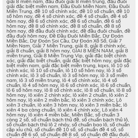
giải 8 miền nam, đầu đuôi giải 8 miền trung, đầu đuôi
giải đặc biệt miền nam, Đầu Đuôi Miền Nam, Đầu Đuôi
Miền Trung, đề 10 số chính xác, đề 10 số chuẩn, đề 10
số hôm nay, đề 4 số chính xác, đề 4 số chuẩn, đề 4 số
hôm nay, đề 6 số chính xác, đề 6 số chuẩn, đề 6 số
hôm nay, đề 8 số chính xác, đề 8 số chuẩn, đề 8 số
hôm nay, đề đầu đuôi chính xác, đề đầu đuôi chuẩn, đề
đầu đuôi hôm nay, Đề Đầu Đuôi Miền Bắc, Dự Đoán
Miền Bắc, Dự Đoán Soi Cầu, Dự Đoán Xổ Số, Giải 7
Miền Nam, Giải 7 Miền Trung, giải 8, giải 8 chính xác,
giải 8 chuẩn, giải 8 hôm nay, GIAI 8 MIỀN NAM, giải 8
miền trung, Giải 8 Miền Trung Vip, giải đặc biệt chính
xác, giải đặc biệt chuẩn, giải đặc biệt hôm nay, giải đặc
biệt miền nam, giải đặc biệt miền trung, kqxs, lô 10 số
chính xác, lô 10 số chuẩn, lô 10 số hôm nay, lô 3 số
chính xác, lô 3 số chuẩn, lô 3 số hôm nay, lô 3 số miền
nam, lô 3 số miền trung, lô 4 số chính xác, lô 4 số
chuẩn, lô 4 số hôm nay, lô 6 số chính xác, lô 6 số chuẩn,
lô 6 số hôm nay, lô 8 số chính xác, lô 8 số chuẩn, lô 8 số
hôm nay, lô xiên 2 chính xác, lô xiên 2 chuẩn, lô xiên 2
hôm nay, lô xiên 2 miền bắc, lô xiên 3 chính xác, Lô
xiên 3 chuẩn, lô xiên 3 hôm nay, lô xiên 3 miền bắc, lô
xiên 4 ba càng chuẩn, lô xiên 4 chính xác, Lô xiên 4
hôm nay, lô xiên 4 miền bắc, Miền Bắc, số chuẩn 3
càng 2 số, số chuẩn bạch thủ đề, số chuẩn bạch thủ lô,
số chuẩn bạch thủ lô 2 nháy, số chuẩn bao lô, số chuẩn
cặp xỉu chủ, số chuẩn đề 10 số, số chuẩn đề 4 số, số
chuẩn đề 6 số, số chuẩn đề 8 số, số chuẩn đề đầu đuôi,