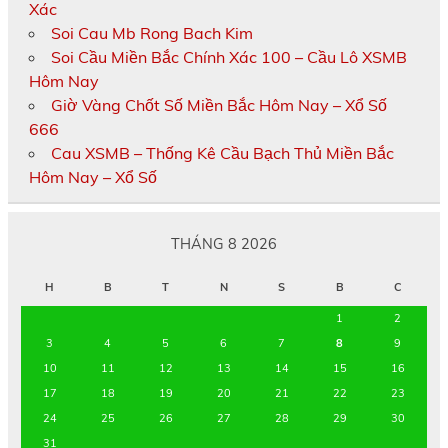
Xác
Soi Cau Mb Rong Bach Kim
Soi Cầu Miền Bắc Chính Xác 100 – Cầu Lô XSMB
Hôm Nay
Giờ Vàng Chốt Số Miền Bắc Hôm Nay – Xổ Số
666
Cau XSMB – Thống Kê Cầu Bạch Thủ Miền Bắc
Hôm Nay – Xổ Số
THÁNG 8 2026
H
B
T
N
S
B
C
1
2
3
4
5
6
7
8
9
10
11
12
13
14
15
16
17
18
19
20
21
22
23
24
25
26
27
28
29
30
31