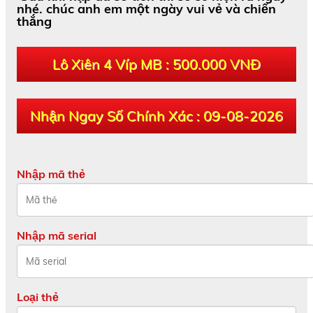
nhé. chúc anh em một ngày vui vẻ và chiến
thắng
Lô Xiên 4 Víp MB : 500.000 VNĐ
Nhận Ngay Số Chính Xác : 09-08-2026
Nhập mã thẻ
Nhập mã serial
Loại thẻ