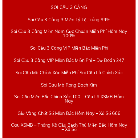
SOI CẦU 3 CÀNG
Soi Cầu 3 Càng 3 Miền Tỷ Lệ Trúng 99%
Soi Cầu 3 Càng Miền Nam Cực Chuẩn Miễn Phí Hôm Nay
100%
Soi Cầu 3 Càng VIP Miền Bắc Miễn Phí
Soi Cầu 3 Càng VIP Miền Bắc Miễn Phí – Dự Đoán 247
Soi Cầu Mb Chính Xác Miễn Phí Soi Cầu Lô Chính Xác
Soi Cau Mb Rong Bach Kim
Soi Cầu Miền Bắc Chính Xác 100 – Cầu Lô XSMB Hôm
Nay
Giờ Vàng Chốt Số Miền Bắc Hôm Nay – Xổ Số 666
Cau XSMB – Thống Kê Cầu Bạch Thủ Miền Bắc Hôm Nay
– Xổ Số