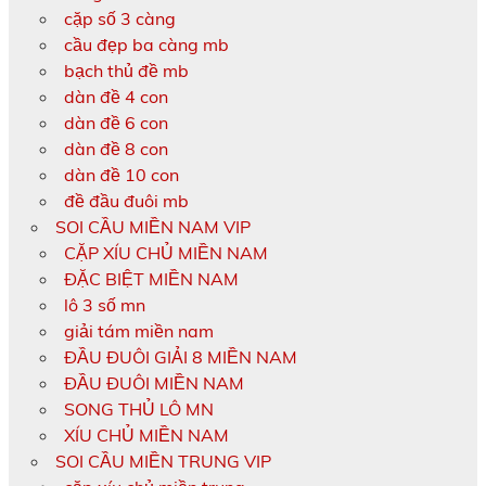
cặp số 3 càng
cầu đẹp ba càng mb
bạch thủ đề mb
dàn đề 4 con
dàn đề 6 con
dàn đề 8 con
dàn đề 10 con
đề đầu đuôi mb
SOI CẦU MIỀN NAM VIP
CẶP XÍU CHỦ MIỀN NAM
ĐẶC BIỆT MIỀN NAM
lô 3 số mn
giải tám miền nam
ĐẦU ĐUÔI GIẢI 8 MIỀN NAM
ĐẦU ĐUÔI MIỀN NAM
SONG THỦ LÔ MN
XÍU CHỦ MIỀN NAM
SOI CẦU MIỀN TRUNG VIP