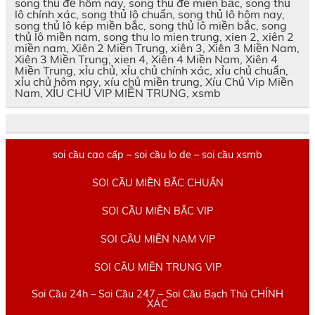
song thủ đề hôm nay, song thủ đề miền bắc, song thủ
lô chính xác, song thủ lô chuẩn, song thủ lô hôm nay,
song thủ lô kép miền bắc, song thủ lô miền bắc, song
thủ lô miền nam, song thu lo mien trung, xien 2, xiên 2
miền nam, Xiên 2 Miền Trung, xiên 3, Xiên 3 Miền Nam,
Xiên 3 Miền Trung, xien 4, Xiên 4 Miền Nam, Xiên 4
Miền Trung, xỉu chủ, xỉu chủ chính xác, xỉu chủ chuẩn,
xỉu chủ hôm nay, xíu chủ miền trung, Xíu Chủ Vip Miền
Nam, XỈU CHỦ VIP MIỀN TRUNG, xsmb
soi cầu cao cấp – soi cầu lo de – soi cầu xsmb
SOI CẦU MIỀN BẮC CHUẨN
SOI CẦU MIỀN BẮC VIP
SOI CẦU MIỀN NAM VIP
SOI CẦU MIỀN TRUNG VIP
Soi Cầu 24h – Soi Cầu 247 – Soi Cầu Bạch Thủ CHÍNH
XÁC