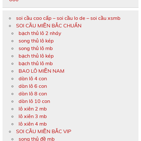
soi cầu cao cấp – soi cầu lo de – soi cầu xsmb
SOI CẦU MIỀN BẮC CHUẨN
bạch thủ lô 2 nháy
song thủ lô kép
song thủ lô mb
bạch thủ lô kép
bạch thủ lô mb
BAO LÔ MIỀN NAM
dàn lô 4 con
dàn lô 6 con
dàn lô 8 con
dàn lô 10 con
lô xiên 2 mb
lô xiên 3 mb
lô xiên 4 mb
SOI CẦU MIỀN BẮC VIP
song thủ đề mb