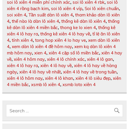
soi lô xiên 4 miễn phí chính xác
,
soi lô xiên 4 rbk
,
soi lô
xiên 4 rồng bạch kim
,
soi lô xiên 4 víp
,
Soi lô xiên chuẩn
,
soi xiên 4
,
Tần suất dàn lô xiên 4
,
tham khảo dàn lô xiên
4
,
thế nào là dàn lô xiên 4
,
thống kê dàn lô xiên 4
,
thống
kê dàn lô xiên 4 miền bắc
,
thong ke lo xien 4
,
thống kê
xiên 4 lô hay ra
,
thống kê xiên 4 lô hay về
,
tỉ lệ ăn lô xiên
4
,
tính xiên 4
,
tong hop xiên 4 lo hay ve
,
xem dàn lô xiên
4
,
xem dàn lô xiên 4 đề hôm nay
,
xem kq dàn lô xiên 4
mb hôm nay
,
xien 4
,
xiên 4 cặp số lô miền bắc
,
xiên 4 hay
về
,
xiên 4 hôm nay
,
xiên 4 lô chính xác
,
xiên 4 lô gan
,
xiên 4 lô hay ra
,
xiên 4 lô hay về
,
xiên 4 lô hay về hàng
ngày
,
xiên 4 lô hay về nhất
,
xiên 4 lô hay về trong tuần
,
xiên 4 lô hôm nay
,
xiên 4 lô khan
,
xiên 4 lô siêu đẹp
,
xiên
4 miền bắc
,
xsmb lô xiên 4
,
xsmb loto xiên 4