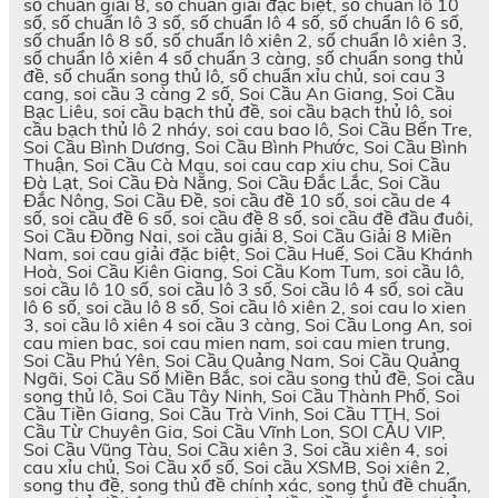
số chuẩn giải 8, số chuẩn giải đặc biệt, số chuẩn lô 10
số, số chuẩn lô 3 số, số chuẩn lô 4 số, số chuẩn lô 6 số,
số chuẩn lô 8 số, số chuẩn lô xiên 2, số chuẩn lô xiên 3,
số chuẩn lô xiên 4 số chuẩn 3 càng, số chuẩn song thủ
đề, số chuẩn song thủ lô, số chuẩn xỉu chủ, soi cau 3
cang, soi cầu 3 càng 2 số, Soi Cầu An Giang, Soi Cầu
Bạc Liêu, soi cầu bạch thủ đề, soi cầu bạch thủ lô, soi
cầu bạch thủ lô 2 nháy, soi cau bao lô, Soi Cầu Bến Tre,
Soi Cầu Bình Dương, Soi Cầu Bình Phước, Soi Cầu Bình
Thuận, Soi Cầu Cà Mau, soi cau cap xiu chu, Soi Cầu
Đà Lạt, Soi Cầu Đà Nẵng, Soi Cầu Đắc Lắc, Soi Cầu
Đắc Nông, Soi Cầu Đề, soi cầu đề 10 số, soi cầu de 4
số, soi cầu đề 6 số, soi cầu đề 8 số, soi cầu đề đầu đuôi,
Soi Cầu Đồng Nai, soi cầu giải 8, Soi Cầu Giải 8 Miền
Nam, soi cau giải đặc biệt, Soi Cầu Huế, Soi Cầu Khánh
Hoà, Soi Cầu Kiên Giang, Soi Cầu Kom Tum, soi cầu lô,
soi cầu lô 10 số, soi cầu lô 3 số, Soi cầu lô 4 số, soi cầu
lô 6 số, soi cầu lô 8 số, Soi cầu lô xiên 2, soi cau lo xien
3, soi cầu lô xiên 4 soi cầu 3 càng, Soi Cầu Long An, soi
cau mien bac, soi cau mien nam, soi cau mien trung,
Soi Cầu Phú Yên, Soi Cầu Quảng Nam, Soi Cầu Quảng
Ngãi, Soi Cầu Số Miền Bắc, soi cầu song thủ đề, Soi cầu
song thủ lô, Soi Cầu Tây Ninh, Soi Cầu Thành Phố, Soi
Cầu Tiền Giang, Soi Cầu Trà Vinh, Soi Cầu TTH, Soi
Cầu Từ Chuyên Gia, Soi Cầu Vĩnh Lon, SOI CẦU VIP,
Soi Cầu Vũng Tàu, Soi Cầu xiên 3, Soi cầu xiên 4, soi
cau xỉu chủ, Soi Cầu xổ số, Soi cầu XSMB, Soi xiên 2,
song thu đề, song thủ đề chính xác, song thủ đề chuẩn,