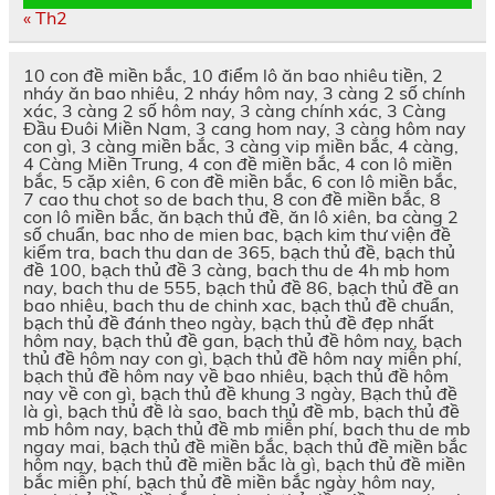
« Th2
10 con đề miền bắc, 10 điểm lô ăn bao nhiêu tiền, 2
nháy ăn bao nhiêu, 2 nháy hôm nay, 3 càng 2 số chính
xác, 3 càng 2 số hôm nay, 3 càng chính xác, 3 Càng
Đầu Đuôi Miền Nam, 3 cang hom nay, 3 càng hôm nay
con gì, 3 càng miền bắc, 3 càng vip miền bắc, 4 càng,
4 Càng Miền Trung, 4 con đề miền bắc, 4 con lô miền
bắc, 5 cặp xiên, 6 con đề miền bắc, 6 con lô miền bắc,
7 cao thu chot so de bach thu, 8 con đề miền bắc, 8
con lô miền bắc, ăn bạch thủ đề, ăn lô xiên, ba càng 2
số chuẩn, bac nho de mien bac, bạch kim thư viện đề
kiểm tra, bach thu dan de 365, bạch thủ đề, bạch thủ
đề 100, bạch thủ đề 3 càng, bach thu de 4h mb hom
nay, bach thu de 555, bạch thủ đề 86, bạch thủ đề an
bao nhiêu, bach thu de chinh xac, bạch thủ đề chuẩn,
bạch thủ đề đánh theo ngày, bạch thủ đề đẹp nhất
hôm nay, bạch thủ đề gan, bạch thủ đề hôm nay, bạch
thủ đề hôm nay con gì, bạch thủ đề hôm nay miễn phí,
bạch thủ đề hôm nay về bao nhiêu, bạch thủ đề hôm
nay về con gì, bạch thủ đề khung 3 ngày, Bạch thủ đề
là gì, bạch thủ đề là sao, bach thủ đề mb, bạch thủ đề
mb hôm nay, bạch thủ đề mb miễn phí, bach thu de mb
ngay mai, bạch thủ đề miền bắc, bạch thủ đề miền bắc
hôm nay, bạch thủ đề miền bắc là gì, bạch thủ đề miền
bắc miễn phí, bạch thủ đề miền bắc ngày hôm nay,