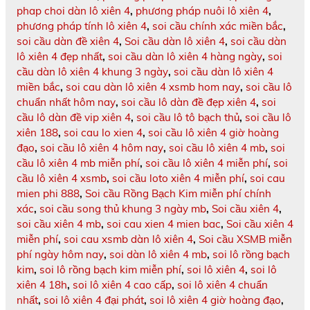
phap choi dàn lô xiên 4
,
phương pháp nuôi lô xiên 4
,
phương pháp tính lô xiên 4
,
soi cầu chính xác miền bắc
,
soi cầu dàn đề xiên 4
,
Soi cầu dàn lô xiên 4
,
soi cầu dàn
lô xiên 4 đẹp nhất
,
soi cầu dàn lô xiên 4 hàng ngày
,
soi
cầu dàn lô xiên 4 khung 3 ngày
,
soi cầu dàn lô xiên 4
miền bắc
,
soi cau dàn lô xiên 4 xsmb hom nay
,
soi cầu lô
chuẩn nhất hôm nay
,
soi cầu lô dàn đề đẹp xiên 4
,
soi
cầu lô dàn đề vip xiên 4
,
soi cầu lô tô bạch thủ
,
soi cầu lô
xiên 188
,
soi cau lo xien 4
,
soi cầu lô xiên 4 giờ hoàng
đạo
,
soi cầu lô xiên 4 hôm nay
,
soi cầu lô xiên 4 mb
,
soi
cầu lô xiên 4 mb miễn phí
,
soi cầu lô xiên 4 miễn phí
,
soi
cầu lô xiên 4 xsmb
,
soi cầu loto xiên 4 miễn phí
,
soi cau
mien phi 888
,
Soi cầu Rồng Bạch Kim miễn phí chính
xác
,
soi cầu song thủ khung 3 ngày mb
,
Soi cầu xiên 4
,
soi cầu xiên 4 mb
,
soi cau xien 4 mien bac
,
Soi cầu xiên 4
miễn phí
,
soi cau xsmb dàn lô xiên 4
,
Soi cầu XSMB miễn
phí ngày hôm nay
,
soi dàn lô xiên 4 mb
,
soi lô rồng bạch
kim
,
soi lô rồng bạch kim miễn phí
,
soi lô xiên 4
,
soi lô
xiên 4 18h
,
soi lô xiên 4 cao cấp
,
soi lô xiên 4 chuẩn
nhất
,
soi lô xiên 4 đại phát
,
soi lô xiên 4 giờ hoàng đạo
,