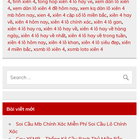
4
,
tính xiên 4
,
tong hop xiên 4 lo hay ve
,
xem dàn lô xiên
4
,
xem dàn lô xiên 4 đề hôm nay
,
xem kq dàn lô xiên 4
mb hôm nay
,
xien 4
,
xiên 4 cặp số lô miền bắc
,
xiên 4 hay
về
,
xiên 4 hôm nay
,
xiên 4 lô chính xác
,
xiên 4 lô gan
,
xiên 4 lô hay ra
,
xiên 4 lô hay về
,
xiên 4 lô hay về hàng
ngày
,
xiên 4 lô hay về nhất
,
xiên 4 lô hay về trong tuần
,
xiên 4 lô hôm nay
,
xiên 4 lô khan
,
xiên 4 lô siêu đẹp
,
xiên
4 miền bắc
,
xsmb lô xiên 4
,
xsmb loto xiên 4
Bài viết mới
Soi Cầu Mb Chính Xác Miễn Phí Soi Cầu Lô Chính
Xác
Cau XSMB – Thống Kê Cầu Bạch Thủ Miền Bắc