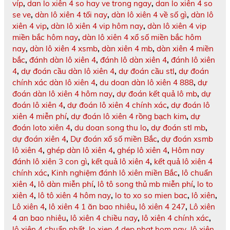
víp
,
dan lo xiên 4 so hay ve trong ngay
,
dan lo xiên 4 so
se ve
,
dàn lô xiên 4 tối nay
,
dàn lô xiên 4 về số gì
,
dàn lô
xiên 4 vip
,
dàn lô xiên 4 vip hôm nay
,
dàn lô xiên 4 vip
miền bắc hôm nay
,
dàn lô xiên 4 xổ số miền bắc hôm
nay
,
dàn lô xiên 4 xsmb
,
dàn xiên 4 mb
,
dàn xiên 4 miền
bắc
,
đánh dàn lô xiên 4
,
đánh lô dàn xiên 4
,
đánh lô xiên
4
,
dự đoán cầu dàn lô xiên 4
,
dự đoán cầu stl
,
dự đoán
chính xác dàn lô xiên 4
,
du doan dàn lô xiên 4 888
,
dự
đoán dàn lô xiên 4 hôm nay
,
dự đoán kết quả lô mb
,
dự
đoán lô xiên 4
,
dự đoán lô xiên 4 chính xác
,
dự đoán lô
xiên 4 miễn phí
,
dự đoán lô xiên 4 rồng bạch kim
,
dự
đoán loto xiên 4
,
du doan song thu lo
,
dự đoán stl mb
,
dự đoán xiên 4
,
Dự đoán xổ số miền Bắc
,
dự đoán xsmb
lô xiên 4
,
ghép dàn lô xiên 4
,
ghép lô xiên 4
,
Hôm nay
đánh lô xiên 3 con gì
,
kết quả lô xiên 4
,
kết quả lô xiên 4
chính xác
,
Kinh nghiệm đánh lô xiên miền Bắc
,
lô chuẩn
xiên 4
,
lô dàn miễn phí
,
lô tô song thủ mb miễn phí
,
lo to
xiên 4
,
lô tô xiên 4 hôm nay
,
lo to xo so mien bac
,
lô xiên
,
Lô xiên 4
,
lô xiên 4 1 ăn bao nhiêu
,
lô xiên 4 247
,
Lô xiên
4 an bao nhiêu
,
lô xiên 4 chiều nay
,
lô xiên 4 chính xác
,
lô xiên 4 chuẩn nhất
,
lo xien 4 dep nhat hom nay
,
lô xiên