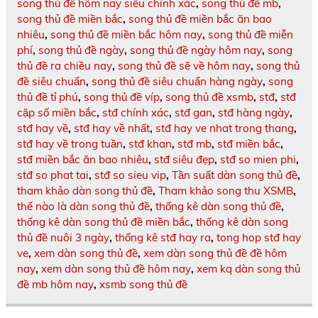
song thủ đề hôm nay siêu chính xác
,
song thủ đề mb
,
song thủ đề miền bắc
,
song thủ đề miền bắc ăn bao
nhiêu
,
song thủ đề miền bắc hôm nay
,
song thủ đề miễn
phí
,
song thủ đề ngày
,
song thủ đề ngày hôm nay
,
song
thủ đề ra chiều nay
,
song thủ đề sẽ về hôm nay
,
song thủ
đề siêu chuẩn
,
song thủ đề siêu chuẩn hàng ngày
,
song
thủ đề tỉ phú
,
song thủ đề víp
,
song thủ đề xsmb
,
stđ
,
stđ
cặp số miền bắc
,
stđ chính xác
,
stđ gan
,
stđ hàng ngày
,
stđ hay về
,
stđ hay về nhất
,
stđ hay ve nhat trong thang
,
stđ hay về trong tuần
,
stđ khan
,
stđ mb
,
stđ miền bắc
,
stđ miền bắc ăn bao nhiêu
,
stđ siêu đẹp
,
stđ so mien phi
,
stđ so phat tai
,
stđ so sieu vip
,
Tần suất dàn song thủ đề
,
tham khảo dàn song thủ đề
,
Tham khảo song thu XSMB
,
thế nào là dàn song thủ đề
,
thống kê dàn song thủ đề
,
thống kê dàn song thủ đề miền bắc
,
thống kê dàn song
thủ đề nuôi 3 ngày
,
thống kê stđ hay ra
,
tong hop stđ hay
ve
,
xem dàn song thủ đề
,
xem dàn song thủ đề đề hôm
nay
,
xem dàn song thủ đề hôm nay
,
xem kq dàn song thủ
đề mb hôm nay
,
xsmb song thủ đề