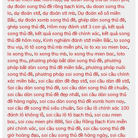
dự đoán song thủ đề rồng bạch kim
,
du doan song thu
lo
,
dự đoán stđ
,
dự đoán stl mb
,
Dự đoán xổ số miền
Bắc
,
dự đoán xsmb song thủ đề
,
ghép dàn song thủ đề
,
ghép song thủ đề
,
Hôm nay đánh stđ 3 con gì
,
kết quả
song thủ đề
,
kết quả song thủ đề chính xác
,
kết quả song
thủ đề hôm nay
,
Kinh nghiệm đánh stđ miền Bắc
,
lo song
thu vip
,
lô tô song thủ mb miễn phí
,
lo to xo so mien bac
,
lo xong thu
,
lo xong thu mb
,
lo xong thu mien bac
,
loto
song thu
,
phương pháp bắt dàn song thủ đề
,
phương
pháp bắt dàn song thủ đề miền bắc
,
phương pháp nuôi
song thủ đề
,
phương pháp soi song thủ đề
,
soi cầu chính
xác miền bắc
,
soi cầu dàn đề đẹp stđ
,
soi cầu dàn đề stđ
,
Soi cầu dàn song thủ đề
,
soi cầu dàn song thủ đề chuẩn
,
soi cầu dàn song thủ đề đẹp nhất
,
soi cầu dàn song thủ
đề hàng ngày
,
soi cau dàn song thủ đề xsmb hom nay
,
soi cầu đề song thủ siêu chuẩn
,
Soi cầu lô chính xác 100
đánh lô không lỗ
,
soi cầu lô tô bạch thủ
,
soi cau mien
bac
,
soi cau mien phi 888
,
Soi cầu Rồng Bạch Kim miễn
phí chính xác
,
soi cầu song thủ đề
,
soi cầu song thủ đề
giờ hoàng đạo
,
soi cầu song thủ đề hàng ngày
,
soi cầu