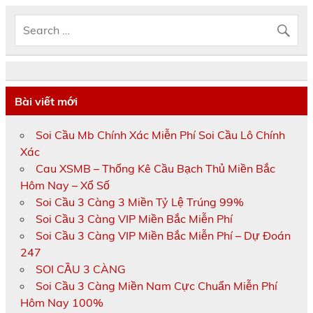
Bài viết mới
Soi Cầu Mb Chính Xác Miễn Phí Soi Cầu Lô Chính
Xác
Cau XSMB – Thống Kê Cầu Bạch Thủ Miền Bắc
Hôm Nay – Xổ Số
Soi Cầu 3 Càng 3 Miền Tỷ Lệ Trúng 99%
Soi Cầu 3 Càng VIP Miền Bắc Miễn Phí
Soi Cầu 3 Càng VIP Miền Bắc Miễn Phí – Dự Đoán
247
SOI CẦU 3 CÀNG
Soi Cầu 3 Càng Miền Nam Cực Chuẩn Miễn Phí
Hôm Nay 100%