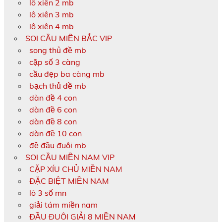
lô xiên 2 mb
lô xiên 3 mb
lô xiên 4 mb
SOI CẦU MIỀN BẮC VIP
song thủ đề mb
cặp số 3 càng
cầu đẹp ba càng mb
bạch thủ đề mb
dàn đề 4 con
dàn đề 6 con
dàn đề 8 con
dàn đề 10 con
đề đầu đuôi mb
SOI CẦU MIỀN NAM VIP
CẶP XÍU CHỦ MIỀN NAM
ĐẶC BIỆT MIỀN NAM
lô 3 số mn
giải tám miền nam
ĐẦU ĐUÔI GIẢI 8 MIỀN NAM