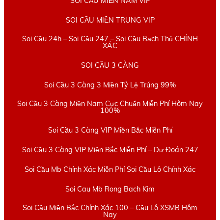
SOI CẦU MIỀN NAM VIP
SOI CẦU MIỀN TRUNG VIP
Soi Cầu 24h – Soi Cầu 247 – Soi Cầu Bạch Thủ CHÍNH
XÁC
SOI CẦU 3 CÀNG
Soi Cầu 3 Càng 3 Miền Tỷ Lệ Trúng 99%
Soi Cầu 3 Càng Miền Nam Cực Chuẩn Miễn Phí Hôm Nay
100%
Soi Cầu 3 Càng VIP Miền Bắc Miễn Phí
Soi Cầu 3 Càng VIP Miền Bắc Miễn Phí – Dự Đoán 247
Soi Cầu Mb Chính Xác Miễn Phí Soi Cầu Lô Chính Xác
Soi Cau Mb Rong Bach Kim
Soi Cầu Miền Bắc Chính Xác 100 – Cầu Lô XSMB Hôm
Nay