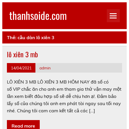
Skip
to
thanhsoide.com
content
Thẻ:
cầu dàn lô xiên 3
lô xiên 3 mb
14/04/2021
admin
LÔ XIÊN 3 MB LÔ XIÊN 3 MB HÔM NAY đã số có
số VIP chắc ăn cho anh em tham gia thử vận may một
lần xem biết đâu hợp số sẽ dễ chịu hơn ạ!. Đảm bảo
lấy số của chúng tôi anh em phát tài ngay sau tối nay
nhé. Chúng tôi cam cam kết tất cả các […]
Read more