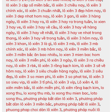
lô xiên 3 cặp số miền bắc
,
lô xiên 3 chiều nay
,
lô xiên 3
chính xác
,
lô xiên 3 chuẩn nhất
,
lô xiên 3 đẹp hôm nay
,
lô
xiên 3 dep nhat hom nay
,
lô xiên 3 gan
,
lô xiên 3 hàng
ngày
,
lô xiên 3 hay ra
,
lô xiên 3 hay ra trong tuần
,
lo xien
3 hay ve
,
lô xiên 3 hay về cầu
,
lô xiên 3 hay về hàng
ngày
,
lô xiên 3 hay về nhất
,
lô xiên 3 hay ve nhat trong
thang
,
lô xiên 3 hay về trong tuần
,
lô xiên 3 hôm nay
,
lô
xiên 3 khan
,
lô xiên 3 là gì
,
lô xiên 3 mb
,
lô xiên 3 mb
chính xác
,
lô xiên 3 mb hôm nay
,
lô xiên 3 miền bắc
,
lô
xiên 3 miền bắc ăn bao nhiêu
,
lo xien 3 mien bac hom
nay
,
lô xiên 3 miễn phí
,
lô xiên 3 ngày
,
lô xiên 3 ra chiều
nay
,
lô xiên 3 rbk
,
lô xiên 3 rồng bạch kim
,
lô xiên 3 sẽ về
hôm nay
,
lô xiên 3 siêu chuẩn hàng ngày
,
lô xiên 3 siêu
đẹp
,
lô xiên 3 so mien phi
,
lô xiên 3 so phat tai
,
lô xiên 3
so sieu vip
,
lô xiên 3 tỉ phú
,
lô xiên 3 víp
,
Lô xiên 4
,
lô
xiên miền bắc
,
lô xiên miễn phí
,
lô xiên rồng bạch kim
,
lo
xong thu
,
lo xong thu mb
,
lo xong thu mien bac
,
loto
song thu
,
phương pháp bắt dàn lô xiên 3
,
phương pháp
bắt dàn lô xiên 3 miền bắc
,
phương pháp bắt lô xiên 3
,
phuong phap choi dàn lô xiên 3
,
phương pháp nuôi lô