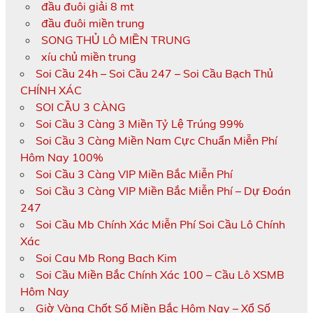
đầu đuôi giải 8 mt
đầu đuôi miền trung
SONG THỦ LÔ MIỀN TRUNG
xíu chủ miền trung
Soi Cầu 24h – Soi Cầu 247 – Soi Cầu Bạch Thủ
CHÍNH XÁC
SOI CẦU 3 CÀNG
Soi Cầu 3 Càng 3 Miền Tỷ Lệ Trúng 99%
Soi Cầu 3 Càng Miền Nam Cực Chuẩn Miễn Phí
Hôm Nay 100%
Soi Cầu 3 Càng VIP Miền Bắc Miễn Phí
Soi Cầu 3 Càng VIP Miền Bắc Miễn Phí – Dự Đoán
247
Soi Cầu Mb Chính Xác Miễn Phí Soi Cầu Lô Chính
Xác
Soi Cau Mb Rong Bach Kim
Soi Cầu Miền Bắc Chính Xác 100 – Cầu Lô XSMB
Hôm Nay
Giờ Vàng Chốt Số Miền Bắc Hôm Nay – Xổ Số