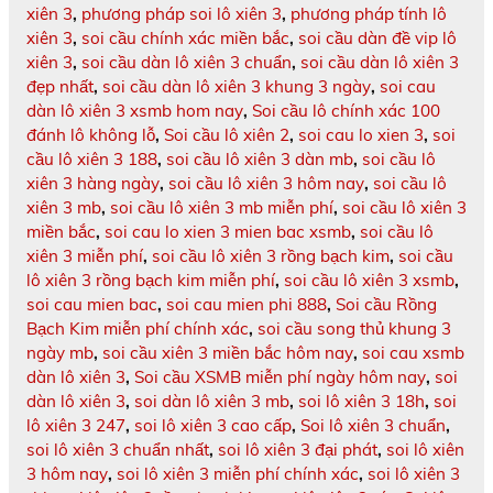
xiên 3
,
phương pháp soi lô xiên 3
,
phương pháp tính lô
xiên 3
,
soi cầu chính xác miền bắc
,
soi cầu dàn đề vip lô
xiên 3
,
soi cầu dàn lô xiên 3 chuẩn
,
soi cầu dàn lô xiên 3
đẹp nhất
,
soi cầu dàn lô xiên 3 khung 3 ngày
,
soi cau
dàn lô xiên 3 xsmb hom nay
,
Soi cầu lô chính xác 100
đánh lô không lỗ
,
Soi cầu lô xiên 2
,
soi cau lo xien 3
,
soi
cầu lô xiên 3 188
,
soi cầu lô xiên 3 dàn mb
,
soi cầu lô
xiên 3 hàng ngày
,
soi cầu lô xiên 3 hôm nay
,
soi cầu lô
xiên 3 mb
,
soi cầu lô xiên 3 mb miễn phí
,
soi cầu lô xiên 3
miền bắc
,
soi cau lo xien 3 mien bac xsmb
,
soi cầu lô
xiên 3 miễn phí
,
soi cầu lô xiên 3 rồng bạch kim
,
soi cầu
lô xiên 3 rồng bạch kim miễn phí
,
soi cầu lô xiên 3 xsmb
,
soi cau mien bac
,
soi cau mien phi 888
,
Soi cầu Rồng
Bạch Kim miễn phí chính xác
,
soi cầu song thủ khung 3
ngày mb
,
soi cầu xiên 3 miền bắc hôm nay
,
soi cau xsmb
dàn lô xiên 3
,
Soi cầu XSMB miễn phí ngày hôm nay
,
soi
dàn lô xiên 3
,
soi dàn lô xiên 3 mb
,
soi lô xiên 3 18h
,
soi
lô xiên 3 247
,
soi lô xiên 3 cao cấp
,
Soi lô xiên 3 chuẩn
,
soi lô xiên 3 chuẩn nhất
,
soi lô xiên 3 đại phát
,
soi lô xiên
3 hôm nay
,
soi lô xiên 3 miễn phí chính xác
,
soi lô xiên 3