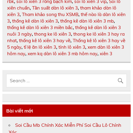
rbk
,
soi lô xiên 3 rồng bạch kim
,
soi lô xiên 3 víp
,
Soi lô
xiên chuẩn
,
Tần suất dàn lô xiên 3
,
tham khảo dàn lô
xiên 3
,
Tham khảo song thu XSMB
,
thế nào là dàn lô xiên
3
,
thống kê dàn lô xiên 3
,
thống kê dàn lô xiên 3 mb
,
thống kê dàn lô xiên 3 miền bắc
,
thống kê dàn lô xiên 3
nuôi 3 ngày
,
thong ke lô xiên 3
,
thong ke lô xiên 3 hay ra
nhat
,
thống kê lô xiên 3 hay về
,
Thống kê lô xiên 3 hay về
5 ngày
,
tỉ lệ ăn lô xiên 3
,
tính lô xiên 3
,
xem dàn lô xiên 3
hôm nay
,
xem kq dàn lô xiên 3 mb hôm nay
,
xiên 3
Bài viết mới
Soi Cầu Mb Chính Xác Miễn Phí Soi Cầu Lô Chính
Xác