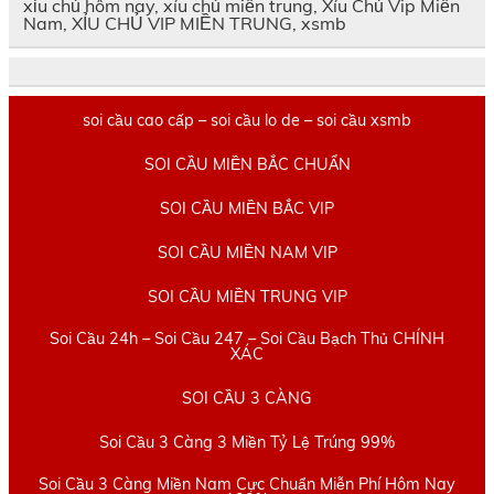
xỉu chủ hôm nay, xíu chủ miền trung, Xíu Chủ Vip Miền
Nam, XỈU CHỦ VIP MIỀN TRUNG, xsmb
soi cầu cao cấp – soi cầu lo de – soi cầu xsmb
SOI CẦU MIỀN BẮC CHUẨN
SOI CẦU MIỀN BẮC VIP
SOI CẦU MIỀN NAM VIP
SOI CẦU MIỀN TRUNG VIP
Soi Cầu 24h – Soi Cầu 247 – Soi Cầu Bạch Thủ CHÍNH
XÁC
SOI CẦU 3 CÀNG
Soi Cầu 3 Càng 3 Miền Tỷ Lệ Trúng 99%
Soi Cầu 3 Càng Miền Nam Cực Chuẩn Miễn Phí Hôm Nay