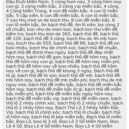
Đầu Đuôi Miền Nam, 3 cang hom nay, 3 càng hôm nay
con gì, 3 càng miền bắc, 3 càng vip miền bắc, 4 càng,
4 Càng Miền Trung, 4 con đề miền bắc, 4 con lô miền
bắc, 5 cặp xiên, 6 con đề miền bắc, 6 con lô miền bắc,
7 cao thu chot so de bach thu, 8 con đề miền bắc, 8
con lô miền bắc, ăn bạch thủ đề, ăn lô xiên, ba càng 2
số chuẩn, bac nho de mien bac, bạch kim thư viện đề
kiểm tra, bach thu dan de 365, bạch thủ đề, bạch thủ
đề 100, bạch thủ đề 3 càng, bach thu de 4h mb hom
nay, bach thu de 555, bạch thủ đề 86, bạch thủ đề an
bao nhiêu, bach thu de chinh xac, bạch thủ đề chuẩn,
bạch thủ đề đánh theo ngày, bạch thủ đề đẹp nhất
hôm nay, bạch thủ đề gan, bạch thủ đề hôm nay, bạch
thủ đề hôm nay con gì, bạch thủ đề hôm nay miễn phí,
bạch thủ đề hôm nay về bao nhiêu, bạch thủ đề hôm
nay về con gì, bạch thủ đề khung 3 ngày, Bạch thủ đề
là gì, bạch thủ đề là sao, bach thủ đề mb, bạch thủ đề
mb hôm nay, bạch thủ đề mb miễn phí, bach thu de mb
ngay mai, bạch thủ đề miền bắc, bạch thủ đề miền bắc
hôm nay, bạch thủ đề miền bắc là gì, bạch thủ đề miền
bắc miễn phí, bạch thủ đề miền bắc ngày hôm nay,
bạch thủ đề miền bắc vip, bạch thủ đề miền nam, bạch
thủ lô 2 nháy chính xác, bạch thủ lô 2 nháy chuẩn, bạch
thủ lô 2 nháy hôm nay, Bạch Thủ Lô 2 Nháy Miền Bắc
Vip, bạch thủ lô chính xác, bạch thủ lô chuẩn, bạch thủ
lô hôm nay, bạch thủ lô kép miền bắc, Bạch thủ lô miền
bắc, Bao Lô, bao lô 3 số, Bao Lô 3 Số Miền Nam, Bao
Lô 4 Số, Bao Lô 4 Số Miền Nam, Bao Lô 4 Số Miền