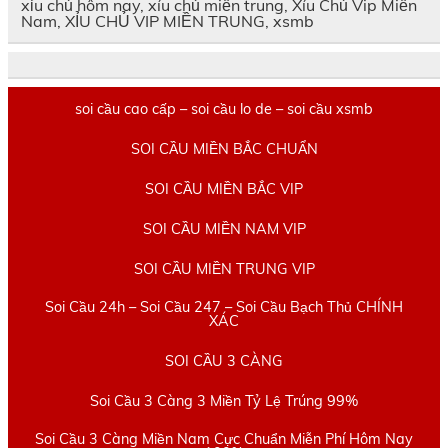
xỉu chủ hôm nay, xíu chủ miền trung, Xíu Chủ Vip Miền
Nam, XỈU CHỦ VIP MIỀN TRUNG, xsmb
soi cầu cao cấp – soi cầu lo de – soi cầu xsmb
SOI CẦU MIỀN BẮC CHUẨN
SOI CẦU MIỀN BẮC VIP
SOI CẦU MIỀN NAM VIP
SOI CẦU MIỀN TRUNG VIP
Soi Cầu 24h – Soi Cầu 247 – Soi Cầu Bạch Thủ CHÍNH
XÁC
SOI CẦU 3 CÀNG
Soi Cầu 3 Càng 3 Miền Tỷ Lệ Trúng 99%
Soi Cầu 3 Càng Miền Nam Cực Chuẩn Miễn Phí Hôm Nay