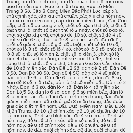
Trung, bao lô chính xác, bao lô chuẩn, bao lô hôm nay,
bao lô miền nam, Bao lô miền trung, Bao Lô Miền
Trung 3 Số, Cặp 3 Càng Miền Bắc Phát Lộc, cặp xíu
chủ chính xác, cặp xíu chủ chuẩn, cặp xỉu chủ hôm nay,
cặp xỉu chủ miền nam, cặp xíu chủ miền trung, Cầu Cao
Cấp, chốt số ba càng 2 số, chốt số bạch thủ đề, chốt số
bạch thủ lô, chốt số bạch thủ lô 2 nháy, chốt số bao lô,
chốt số cặp xỉu chủ, chốt số đề 10 số, chốt số đề 4 số,
chốt số đề 6 số, chốt số đề 8 số, chốt số đề đầu đuôi,
chốt số giải 8, chốt số giải đặc biệt, chốt số lô 10 số,
chốt số lô 3 số, chốt số lô 4 số, chốt số lô 6 số, chốt số
lô 8 số, chốt số lô xiên 2, chốt số lô xiên 3, chốt số lô
xiên 4 chốt số ba càng, chốt số song thủ đề, chốt số
song thủ lô, chốt số xỉu chủ, Chuyên Gia Soi Cầu, dàn
đề 10 số miền bắc, Dàn Đề 12 Số, dan đề 2 số, Dàn Đề
3 Số, Dàn Đề 30 Số, Dàn đề 4 SỐ, dàn đề 4 số miền
bắc, dàn đề 6 số, Dàn đề 6 số miền Bắc, dàn đề 8 số,
dàn đề 8 số miền bắc, dàn lô 10 số miền bắc, Dàn Lô 2
Nháy, Dàn lô 3 số, dàn lô 4 số, Dàn lô 4 số miền bắc,
Dàn Lô 5 Số, dan lo 6 so, dàn lô 6 số miền bắc, dàn lô
8 số miền bắc, đầu đuôi đặc biệt miền trung, đầu đuôi
giải 8 miền nam, đầu đuôi giải 8 miền trung, đầu đuôi
giải đặc biệt miền nam, Đầu Đuôi Miền Nam, Đầu Đuôi
Miền Trung, đề 10 số chính xác, đề 10 số chuẩn, đề 10
số hôm nay, đề 4 số chính xác, đề 4 số chuẩn, đề 4 số
hôm nay, đề 6 số chính xác, đề 6 số chuẩn, đề 6 số
hôm nay, đề 8 số chính xác, đề 8 số chuẩn, đề 8 số
hôm nay, đề đầu đuôi chính xác, đề đầu đuôi chuẩn, đề