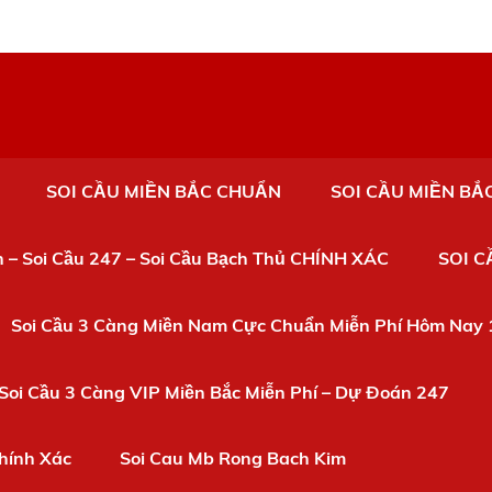
SOI CẦU MIỀN BẮC CHUẨN
SOI CẦU MIỀN BẮC
h – Soi Cầu 247 – Soi Cầu Bạch Thủ CHÍNH XÁC
SOI C
Soi Cầu 3 Càng Miền Nam Cực Chuẩn Miễn Phí Hôm Nay
Soi Cầu 3 Càng VIP Miền Bắc Miễn Phí – Dự Đoán 247
Chính Xác
Soi Cau Mb Rong Bach Kim