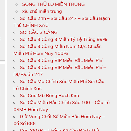
SONG THỦ LÔ MIỀN TRUNG
xíu chủ miền trung
Soi Cầu 24h – Soi Cầu 247 – Soi Cầu Bạch
8
Thủ CHÍNH XÁC
SOI CẦU 3 CÀNG
Soi Cầu 3 Càng 3 Miền Tỷ Lệ Trúng 99%
ố
Soi Cầu 3 Càng Miền Nam Cực Chuẩn
Miễn Phí Hôm Nay 100%
Soi Cầu 3 Càng VIP Miền Bắc Miễn Phí
Soi Cầu 3 Càng VIP Miền Bắc Miễn Phí –
Dự Đoán 247
Soi Cầu Mb Chính Xác Miễn Phí Soi Cầu
Lô Chính Xác
Soi Cau Mb Rong Bach Kim
Soi Cầu Miền Bắc Chính Xác 100 – Cầu Lô
XSMB Hôm Nay
Giờ Vàng Chốt Số Miền Bắc Hôm Nay –
Xổ Số 666
Cau XSMB – Thống Kê Cầu Bạch Thủ