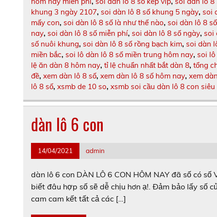
hôm nay miễn phí
,
soi dàn lô 8 số kép vip
,
soi dàn lô 8
khung 3 ngày 2107
,
soi dàn lô 8 số khung 5 ngày
,
soi 
mấy con
,
soi dàn lô 8 số là như thế nào
,
soi dàn lô 8 s
nay
,
soi dàn lô 8 số miễn phí
,
soi dàn lô 8 số ngày
,
soi
số nuôi khung
,
soi dàn lô 8 số rồng bạch kim
,
soi dàn l
miền bắc
,
soi lô dàn lô 8 số miền trung hôm nay
,
soi l
lệ ăn dàn 8 hôm nay
,
tỉ lệ chuẩn nhất bắt dàn 8
,
tổng c
đề
,
xem dàn lô 8 số
,
xem dàn lô 8 số hôm nay
,
xem dàn
lô 8 số
,
xsmb de 10 so
,
xsmb soi cầu dàn lô 8 con siêu
dàn lô 6 con
14/04/2021
admin
dàn lô 6 con DÀN LÔ 6 CON HÔM NAY đã số có số V
biết đâu hợp số sẽ dễ chịu hơn ạ!. Đảm bảo lấy số c
cam cam kết tất cả các […]