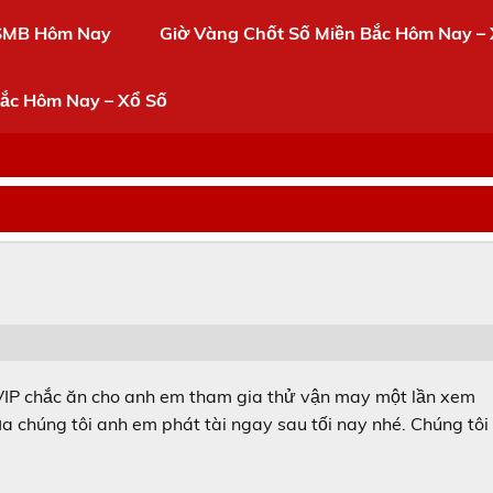
XSMB Hôm Nay
Giờ Vàng Chốt Số Miền Bắc Hôm Nay –
ắc Hôm Nay – Xổ Số
IP chắc ăn cho anh em tham gia thử vận may một lần xem
ủa chúng tôi anh em phát tài ngay sau tối nay nhé. Chúng tôi