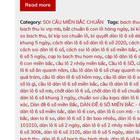
Read more
Category:
SOI CẦU MIỀN BẮC CHUẨN
Tags:
bach thu
bach thu lo vip mb
,
bắt chuẩn 6 con lô hàng ngày
,
bí k
so bach thu
,
bí kíp soi chuẩn lô
,
bí quyết dàn lô 6 số dà
khung 5 ngày
,
cách dàn lô 6 số dàn lô 6 số 2020
,
cách
cách soi dàn lô 6 số
,
cách soi lô dàn lô 6 số miền bắc
,
6 số 5 ngày
,
cap lo bach thu hom nay
,
cặp lô dàn lô 6
6 con miền bắc
,
cầu lô 2 nháy miền bắc
,
Cầu lô 6 SỐ
,
c
lô 6 số ăn quanh năm
,
cầu lô dàn lô 6 số chạy quanh 
quả trám
,
cầu lô dàn lô 6 số hôm nay
,
cầu lô dàn lô 6 
số là gì
,
cầu lô dàn lô 6 số miền bắc
,
cầu lô dàn lô 6 s
dàn lô 6 số mb
,
chốt dàn lô 6 số
,
chốt dàn lô 6 số chuẩ
dàn lô 6 số khung 3 ngày
,
chuẩn soi cầu kqxs dàn lô 
xác
,
Dàn đề 6 số miền Bắc
,
DÀN ĐỀ 6 SỐ MIỀN BẮC -
dàn lô 6 số miền bắc
,
dàn lô 6 con
,
dàn lô 6 con mb - c
bắc
,
dan lo 6 so
,
dàn lô 6 số 1 ăn bao nhiêu
,
dàn lô 6 
101010
,
dàn lô 6 số 2 ngày
,
dàn lô 6 số 2 nháy miền b
6 số 300k
,
dàn lô 6 số 3105
,
dàn lô 6 số 5 ngày
,
dàn lô
bach thu
,
dàn lô 6 số bach thu binh dinh
,
dàn lô 6 số b