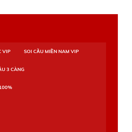
 VIP
SOI CẦU MIỀN NAM VIP
ẦU 3 CÀNG
 100%