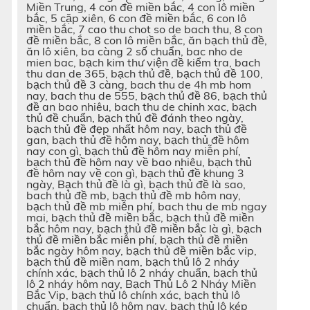
Miền Trung, 4 con đề miền bắc, 4 con lô miền
bắc, 5 cặp xiên, 6 con đề miền bắc, 6 con lô
miền bắc, 7 cao thu chot so de bach thu, 8 con
đề miền bắc, 8 con lô miền bắc, ăn bạch thủ đề,
ăn lô xiên, ba càng 2 số chuẩn, bac nho de
mien bac, bạch kim thư viện đề kiểm tra, bach
thu dan de 365, bạch thủ đề, bạch thủ đề 100,
bạch thủ đề 3 càng, bach thu de 4h mb hom
nay, bach thu de 555, bạch thủ đề 86, bạch thủ
đề an bao nhiêu, bach thu de chinh xac, bạch
thủ đề chuẩn, bạch thủ đề đánh theo ngày,
bạch thủ đề đẹp nhất hôm nay, bạch thủ đề
gan, bạch thủ đề hôm nay, bạch thủ đề hôm
nay con gì, bạch thủ đề hôm nay miễn phí,
bạch thủ đề hôm nay về bao nhiêu, bạch thủ
đề hôm nay về con gì, bạch thủ đề khung 3
,
ngày, Bạch thủ đề là gì, bạch thủ đề là sao,
bach thủ đề mb, bạch thủ đề mb hôm nay,
bạch thủ đề mb miễn phí, bach thu de mb ngay
mai, bạch thủ đề miền bắc, bạch thủ đề miền
bắc hôm nay, bạch thủ đề miền bắc là gì, bạch
thủ đề miền bắc miễn phí, bạch thủ đề miền
bắc ngày hôm nay, bạch thủ đề miền bắc vip,
bạch thủ đề miền nam, bạch thủ lô 2 nháy
chính xác, bạch thủ lô 2 nháy chuẩn, bạch thủ
lô 2 nháy hôm nay, Bạch Thủ Lô 2 Nháy Miền
Bắc Vip, bạch thủ lô chính xác, bạch thủ lô
chuẩn, bạch thủ lô hôm nay, bạch thủ lô kép