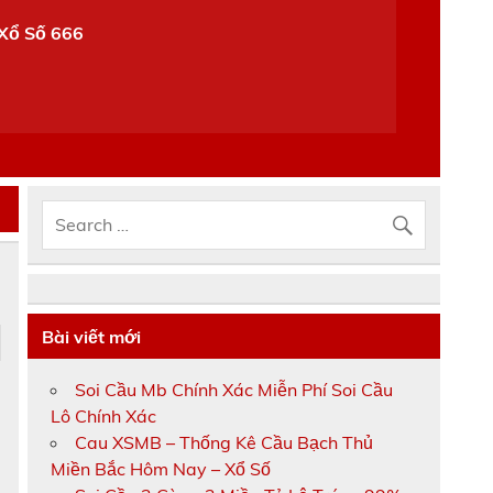
 Xổ Số 666
Bài viết mới
Soi Cầu Mb Chính Xác Miễn Phí Soi Cầu
Lô Chính Xác
Cau XSMB – Thống Kê Cầu Bạch Thủ
Miền Bắc Hôm Nay – Xổ Số