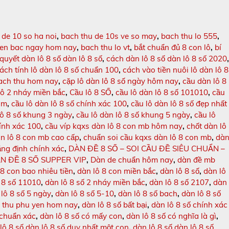
 de 10 so ha noi
,
bach thu de 10s ve so may
,
bach thu lo 555
,
mien bac ngay hom nay
,
bach thu lo vt
,
bắt chuẩn đủ 8 con lô
,
bí
 quyết dàn lô 8 số dàn lô 8 số
,
cách dàn lô 8 số dàn lô 8 số 2020
ách tính lô dàn lô 8 số chuẩn 100
,
cách vào tiền nuôi lô dàn lô 8
bach thu hom nay
,
cặp lô dàn lô 8 số ngày hôm nay
,
cầu dàn lô 8
lô 2 nháy miền bắc
,
Cầu lô 8 SỐ
,
cầu lô dàn lô 8 số 101010
,
cầu
ăm
,
cầu lô dàn lô 8 số chính xác 100
,
cầu lô dàn lô 8 số đẹp nhất
lô 8 số khung 3 ngày
,
cầu lô dàn lô 8 số khung 5 ngày
,
cầu lô
hính xác 100
,
cầu víp kqxs dàn lô 8 con mb hôm nay
,
chốt dàn lô
n lô 8 con mb cao cấp
,
chuẩn soi cầu kqxs dàn lô 8 con mb
,
dà
ng định chính xác
,
DÀN ĐỀ 8 SỐ – SOI CẦU ĐỀ SIÊU CHUẨN –
N ĐỀ 8 SỐ SUPPER VIP
,
Dàn de chuẩn hôm nay
,
dàn đề mb
 8 con bao nhiêu tiền
,
dàn lô 8 con miền bắc
,
dàn lô 8 số
,
dàn lô
 8 số 11010
,
dàn lô 8 số 2 nháy miền bắc
,
dàn lô 8 số 2107
,
dàn
lô 8 số 5 ngày
,
dàn lô 8 số 5-10
,
dàn lô 8 số bach
,
dàn lô 8 số
h thu phu yen hom nay
,
dàn lô 8 số bất bại
,
dàn lô 8 số chính xác
 chuẩn xác
,
dàn lô 8 số có mấy con
,
dàn lô 8 số có nghĩa là gì
,
lô 8 số dàn lô 8 số duy nhất một con
,
dàn lô 8 số dàn lô 8 số