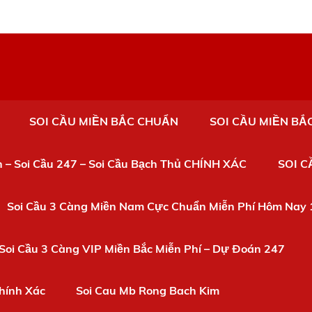
SOI CẦU MIỀN BẮC CHUẨN
SOI CẦU MIỀN BẮC
h – Soi Cầu 247 – Soi Cầu Bạch Thủ CHÍNH XÁC
SOI C
Soi Cầu 3 Càng Miền Nam Cực Chuẩn Miễn Phí Hôm Nay
Soi Cầu 3 Càng VIP Miền Bắc Miễn Phí – Dự Đoán 247
Chính Xác
Soi Cau Mb Rong Bach Kim