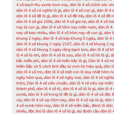
4 số bach thu xsmb hom nay
,
dàn lô 4 số chính xác n
dàn lô 4 số có nghĩa là gì
,
dàn lô 4 số con gì
,
dàn lô 4 
dàn lô 4 số đề là gì
,
dàn lô 4 số đề mb
,
dàn lô 4 số đề 
dàn lô 4 số gia 100k
,
dàn lô 4 số gia lai
,
dàn lô 4 số ha
nay là con gì
,
dàn lô 4 số hôm nay miền nam
,
dàn lô 4
nay về bao nhiêu
,
dàn lô 4 số hôm nay về con gì
,
dàn l
khung 2 ngày
,
dàn lô 4 số kép khung 5 ngày
,
dàn lô 4 
dàn lô 4 số khung 2 ngày 2107
,
dàn lô 4 số khung 2 n
dàn lô 4 số khung 3 ngày rồng bạch kim
,
dàn lô 4 số 
lô 4 số là ntn
,
dàn lô 4 số là sao
,
dàn lô 4 số lót là gì
,
d
bắc miễn phí
,
dàn lô 4 số miền bắc là gì
,
Dàn lô 4 số m
Miền Bắc và 5 cách tính đầu tư sinh lời hiệu quả
,
dàn l
dàn lô 4 số mn
,
dàn lô 4 số một con lô duy nhất hôm n
ngày hôm qua
,
dàn lô 4 số ngày mai
,
dàn lô 4 số nghĩa
trám
,
Dàn lô 4 số siêu chuẩn
,
dàn lô 4 số siêu vip miền
thành phố
,
dàn lô 4 số tô
,
dàn lô 4 số tô là gì
,
dàn lô 4 
xsmb
,
dàn lô 4 số trong lô đề là gì
,
dàn lô 4 số và độc th
vip
,
dàn lô 4 số vip hôm nay
,
dàn lô 4 số vip là gì
,
dàn l
4 số xsmb hôm nay
,
dàn lô 6 số miền bắc
,
đánh lô dàn 
nhiêu
,
độc thủ lô dàn lô 4 số là gì
,
dự đoán cầu dàn lô 