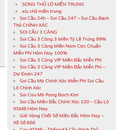
SONG THỦ LÔ MIỀN TRUNG
xíu chủ miền trung
Soi Cầu 24h – Soi Cầu 247 – Soi Cầu Bạch
Thủ CHÍNH XÁC
SOI CẦU 3 CÀNG
Soi Cầu 3 Càng 3 Miền Tỷ Lệ Trúng 99%
,
Soi Cầu 3 Càng Miền Nam Cực Chuẩn
Miễn Phí Hôm Nay 100%
Soi Cầu 3 Càng VIP Miền Bắc Miễn Phí
Soi Cầu 3 Càng VIP Miền Bắc Miễn Phí –
Dự Đoán 247
Soi Cầu Mb Chính Xác Miễn Phí Soi Cầu
Lô Chính Xác
Soi Cau Mb Rong Bach Kim
Soi Cầu Miền Bắc Chính Xác 100 – Cầu Lô
XSMB Hôm Nay
Giờ Vàng Chốt Số Miền Bắc Hôm Nay –
Xổ Số 666
Cau XSMB – Thống Kê Cầu Bạch Thủ