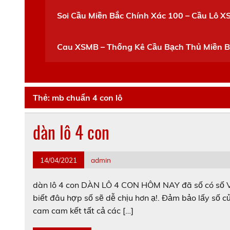
Soi Cầu Miền Bắc Chính Xác 100 – Cầu Lô 
Cau XSMB – Thống Kê Cầu Bạch Thủ Miền B
Thẻ:
mb chuẩn 4 con lô
dàn lô 4 con
14/04/2021
admin
dàn lô 4 con DÀN LÔ 4 CON HÔM NAY đã số có số V
biết đâu hợp số sẽ dễ chịu hơn ạ!. Đảm bảo lấy số c
cam cam kết tất cả các […]