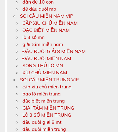
dàn đề 10 con
đề đầu đuôi mb
SOI CẦU MIỀN NAM VIP
,
CẶP XÍU CHỦ MIỀN NAM
ĐẶC BIỆT MIỀN NAM
lô 3 số mn
giải tám miền nam
ĐẦU ĐUÔI GIẢI 8 MIỀN NAM
ĐẦU ĐUÔI MIỀN NAM
SONG THỦ LÔ MN
XÍU CHỦ MIỀN NAM
SOI CẦU MIỀN TRUNG VIP
cặp xíu chủ miền trung
bao lô miền trung
đặc biệt miền trung
0
GIẢI TÁM MIỀN TRUNG
LÔ 3 SỐ MIỀN TRUNG
đầu đuôi giải 8 mt
đầu đuôi miền trung