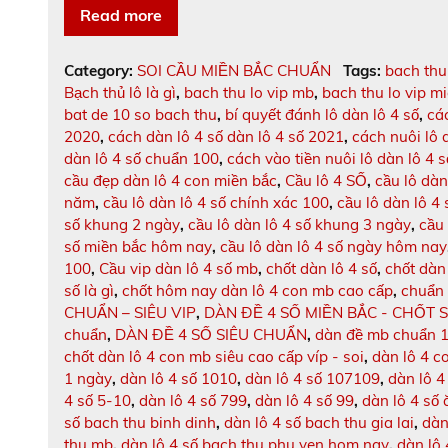
Read more
Category:
SOI CẦU MIỀN BẮC CHUẨN
Tags:
bach thu
Bạch thủ lô là gì
,
bach thu lo vip mb
,
bach thu lo vip 
bat de 10 so bach thu
,
bí quyết đánh lô dàn lô 4 số
,
cá
2020
,
cách dàn lô 4 số dàn lô 4 số 2021
,
cách nuôi lô 
dàn lô 4 số chuẩn 100
,
cách vào tiền nuôi lô dàn lô 4 
cầu đẹp dàn lô 4 con miền bắc
,
Cầu lô 4 SỐ
,
cầu lô dàn
năm
,
cầu lô dàn lô 4 số chính xác 100
,
cầu lô dàn lô 4
số khung 2 ngày
,
cầu lô dàn lô 4 số khung 3 ngày
,
cầu 
số miền bắc hôm nay
,
cầu lô dàn lô 4 số ngày hôm nay
100
,
Cầu vip dàn lô 4 số mb
,
chốt dàn lô 4 số
,
chốt dàn
số là gì
,
chốt hôm nay dàn lô 4 con mb cao cấp
,
chuẩn 
CHUẨN – SIÊU VIP
,
DÀN ĐỀ 4 SỐ MIỀN BẮC - CHỐT S
chuẩn
,
DÀN ĐỀ 4 SỐ SIÊU CHUẨN
,
dàn đề mb chuẩn 1
chốt dàn lô 4 con mb siêu cao cấp víp - soi
,
dàn lô 4 c
1 ngày
,
dàn lô 4 số 1010
,
dàn lô 4 số 107109
,
dàn lô 4
4 số 5-10
,
dàn lô 4 số 799
,
dàn lô 4 số 99
,
dàn lô 4 số
số bach thu binh dinh
,
dàn lô 4 số bach thu gia lai
,
dàn
thu mb
,
dàn lô 4 số bach thu phu yen hom nay
,
dàn lô