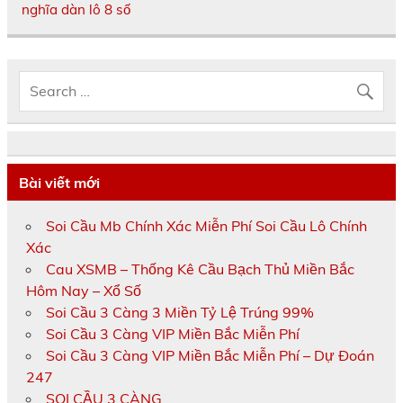
nghĩa dàn lô 8 số
Bài viết mới
Soi Cầu Mb Chính Xác Miễn Phí Soi Cầu Lô Chính
Xác
Cau XSMB – Thống Kê Cầu Bạch Thủ Miền Bắc
Hôm Nay – Xổ Số
Soi Cầu 3 Càng 3 Miền Tỷ Lệ Trúng 99%
Soi Cầu 3 Càng VIP Miền Bắc Miễn Phí
Soi Cầu 3 Càng VIP Miền Bắc Miễn Phí – Dự Đoán
247
SOI CẦU 3 CÀNG