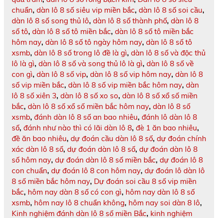
chuẩn
,
dàn lô 8 số siêu vip miền bắc
,
dàn lô 8 số soi cầu
,
dàn lô 8 số song thủ lô
,
dàn lô 8 số thành phố
,
dàn lô 8
số tô
,
dàn lô 8 số tô miền bắc
,
dàn lô 8 số tô miền bắc
hôm nay
,
dàn lô 8 số tô ngày hôm nay
,
dàn lô 8 số tô
xsmb
,
dàn lô 8 số trong lô đề là gì
,
dàn lô 8 số và độc thủ
lô là gì
,
dàn lô 8 số và song thủ lô là gì
,
dàn lô 8 số về
con gì
,
dàn lô 8 số vip
,
dàn lô 8 số vip hôm nay
,
dàn lô 8
số vip miền bắc
,
dàn lô 8 số vip miền bắc hôm nay
,
dàn
lô 8 số xiên 3
,
dàn lô 8 số xo so
,
dàn lô 8 số xổ số miền
bắc
,
dàn lô 8 số xổ số miền bắc hôm nay
,
dàn lô 8 số
xsmb
,
đánh dàn lô 8 số an bao nhiêu
,
đánh lô dàn lô 8
số
,
đánh như nào thì có lãi dàn lô 8
,
đè 1 ăn bao nhiêu
,
đề ăn bao nhiêu
,
dự đoán cầu dàn lô 8 số
,
dự đoán chính
xác dàn lô 8 số
,
dự đoán dàn lô 8 số
,
dự đoán dàn lô 8
số hôm nay
,
dự đoán dàn lô 8 số miền bắc
,
dự đoán lô 8
con chuẩn
,
dự đoán lô 8 con hôm nay
,
dự đoán lô dàn lô
8 số miền bắc hôm nay
,
Dự đoán soi cầu 8 số vip miền
bắc
,
hôm nay dàn 8 số có con gì
,
hôm nay dàn lô 8 số
xsmb
,
hôm nay lô 8 chuẩn không
,
hôm nay soi dàn 8 lô
,
Kinh nghiệm đánh dàn lô 8 số miền Bắc
,
kinh nghiệm