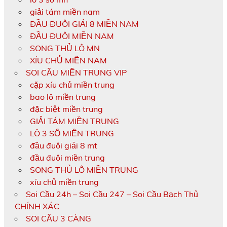
giải tám miền nam
ĐẦU ĐUÔI GIẢI 8 MIỀN NAM
ĐẦU ĐUÔI MIỀN NAM
SONG THỦ LÔ MN
XÍU CHỦ MIỀN NAM
SOI CẦU MIỀN TRUNG VIP
cặp xíu chủ miền trung
bao lô miền trung
đặc biệt miền trung
GIẢI TÁM MIỀN TRUNG
LÔ 3 SỐ MIỀN TRUNG
đầu đuôi giải 8 mt
đầu đuôi miền trung
SONG THỦ LÔ MIỀN TRUNG
xíu chủ miền trung
Soi Cầu 24h – Soi Cầu 247 – Soi Cầu Bạch Thủ
CHÍNH XÁC
SOI CẦU 3 CÀNG