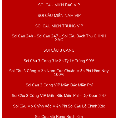
SOI CẦU MIỀN BẮC VIP
SOI CẦU MIỀN NAM VIP
SOI CẦU MIỀN TRUNG VIP
Soi Cầu 24h – Soi Cầu 247 – Soi Cầu Bạch Thủ CHÍNH
XÁC
SOI CẦU 3 CÀNG
Soi Cầu 3 Càng 3 Miền Tỷ Lệ Trúng 99%
Soi Cầu 3 Càng Miền Nam Cực Chuẩn Miễn Phí Hôm Nay
100%
Soi Cầu 3 Càng VIP Miền Bắc Miễn Phí
Soi Cầu 3 Càng VIP Miền Bắc Miễn Phí – Dự Đoán 247
Soi Cầu Mb Chính Xác Miễn Phí Soi Cầu Lô Chính Xác
Soi Cau Mb Rong Bach Kim