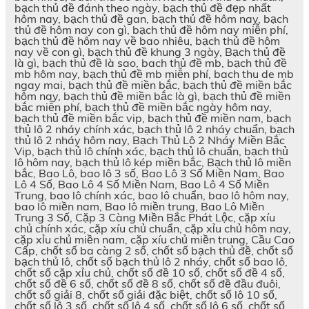
bạch thủ đề đánh theo ngày, bạch thủ đề đẹp nhất
hôm nay, bạch thủ đề gan, bạch thủ đề hôm nay, bạch
thủ đề hôm nay con gì, bạch thủ đề hôm nay miễn phí,
bạch thủ đề hôm nay về bao nhiêu, bạch thủ đề hôm
nay về con gì, bạch thủ đề khung 3 ngày, Bạch thủ đề
là gì, bạch thủ đề là sao, bach thủ đề mb, bạch thủ đề
mb hôm nay, bạch thủ đề mb miễn phí, bach thu de mb
ngay mai, bạch thủ đề miền bắc, bạch thủ đề miền bắc
hôm nay, bạch thủ đề miền bắc là gì, bạch thủ đề miền
bắc miễn phí, bạch thủ đề miền bắc ngày hôm nay,
bạch thủ đề miền bắc vip, bạch thủ đề miền nam, bạch
thủ lô 2 nháy chính xác, bạch thủ lô 2 nháy chuẩn, bạch
thủ lô 2 nháy hôm nay, Bạch Thủ Lô 2 Nháy Miền Bắc
Vip, bạch thủ lô chính xác, bạch thủ lô chuẩn, bạch thủ
lô hôm nay, bạch thủ lô kép miền bắc, Bạch thủ lô miền
bắc, Bao Lô, bao lô 3 số, Bao Lô 3 Số Miền Nam, Bao
Lô 4 Số, Bao Lô 4 Số Miền Nam, Bao Lô 4 Số Miền
Trung, bao lô chính xác, bao lô chuẩn, bao lô hôm nay,
bao lô miền nam, Bao lô miền trung, Bao Lô Miền
Trung 3 Số, Cặp 3 Càng Miền Bắc Phát Lộc, cặp xíu
chủ chính xác, cặp xíu chủ chuẩn, cặp xỉu chủ hôm nay,
cặp xỉu chủ miền nam, cặp xíu chủ miền trung, Cầu Cao
Cấp, chốt số ba càng 2 số, chốt số bạch thủ đề, chốt số
bạch thủ lô, chốt số bạch thủ lô 2 nháy, chốt số bao lô,
chốt số cặp xỉu chủ, chốt số đề 10 số, chốt số đề 4 số,
chốt số đề 6 số, chốt số đề 8 số, chốt số đề đầu đuôi,
chốt số giải 8, chốt số giải đặc biệt, chốt số lô 10 số,
chốt số lô 3 số, chốt số lô 4 số, chốt số lô 6 số, chốt số