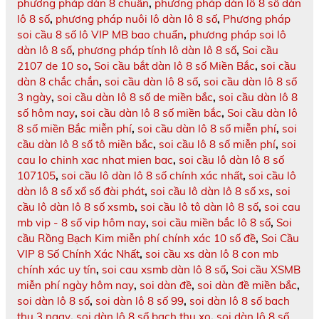
phương pháp dàn 8 chuẩn
,
phương pháp dàn lô 8 số dàn
lô 8 số
,
phương pháp nuôi lô dàn lô 8 số
,
Phương pháp
soi cầu 8 số lô VIP MB bao chuẩn
,
phương pháp soi lô
dàn lô 8 số
,
phương pháp tính lô dàn lô 8 số
,
Soi cầu
2107 de 10 so
,
Soi cầu bắt dàn lô 8 số Miền Bắc
,
soi cầu
dàn 8 chắc chắn
,
soi cầu dàn lô 8 số
,
soi cầu dàn lô 8 số
3 ngày
,
soi cầu dàn lô 8 số de miền bắc
,
soi cầu dàn lô 8
số hôm nay
,
soi cầu dàn lô 8 số miền bắc
,
Soi cầu dàn lô
8 số miền Bắc miễn phí
,
soi cầu dàn lô 8 số miễn phí
,
soi
cầu dàn lô 8 số tô miền bắc
,
soi cầu lô 8 số miễn phí
,
soi
cau lo chinh xac nhat mien bac
,
soi cầu lô dàn lô 8 số
107105
,
soi cầu lô dàn lô 8 số chính xác nhất
,
soi cầu lô
dàn lô 8 số xổ số đài phát
,
soi cầu lô dàn lô 8 số xs
,
soi
cầu lô dàn lô 8 số xsmb
,
soi cầu lô tô dàn lô 8 số
,
soi cau
mb vip - 8 số vip hôm nay
,
soi cầu miền bắc lô 8 số
,
Soi
cầu Rồng Bạch Kim miễn phí chính xác 10 số đề
,
Soi Cầu
VIP 8 Số Chính Xác Nhất
,
soi cầu xs dàn lô 8 con mb
chính xác uy tín
,
soi cau xsmb dàn lô 8 số
,
Soi cầu XSMB
miễn phí ngày hôm nay
,
soi dàn đề
,
soi dàn đề miền bắc
,
soi dàn lô 8 số
,
soi dàn lô 8 số 99
,
soi dàn lô 8 số bach
thu 3 ngay
,
soi dàn lô 8 số bach thu xo
,
soi dàn lô 8 số