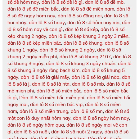
số đề hôm nay
,
dàn lô 8 số đề là gì
,
dàn lô 8 số đề mb
,
dàn lô 8 số đề miền bắc
,
dàn lô 8 số đề miền nam
,
dàn lô
8 số đề ngày hôm nay
,
dàn lô 8 số đồng nai
,
dàn lô 8 số
hai nháy
,
dàn lô 8 số hnay
,
dàn lô 8 số hôm nay mn
,
dàn
lô 8 số hôm nay về con gì
,
dàn lô 8 số kép
,
dàn lô 8 số
kép khung 2 ngày
,
dàn lô 8 số kép khung 3 ngày 3 miền
,
dàn lô 8 số kép miền bắc
,
dàn lô 8 số khung
,
dàn lô 8 số
khung 1 ngày
,
dàn lô 8 số khung 2 ngày
,
dàn lô 8 số
khung 2 ngày miễn phí
,
dàn lô 8 số khung 2107
,
dàn lô 8
số khung 3 ngày
,
dàn lô 8 số khung 3 ngày chuẩn
,
dàn lô
8 số khung 3 ngày rồng bạch kim
,
dàn lô 8 số khung 5
ngày
,
dàn lô 8 số là giải mấy
,
dàn lô 8 số là giải nào
,
dàn
lô 8 số là j
,
dàn lô 8 số là ntn
,
dàn lô 8 số mb
,
dàn lô 8 số
mb mien phi
,
dàn lô 8 số miền bắc
,
dàn lô 8 số miền bắc
là gì
,
Dàn lô 8 số miền bắc miễn phí
,
dàn lô 8 số miền bắc
ngày mai
,
dàn lô 8 số miền bắc vip
,
dàn lô 8 số miền
nam
,
dàn lô 8 số miền trung
,
dàn lô 8 số mn
,
dàn lô 8 số
một con lô duy nhất hôm nay
,
dàn lô 8 số ngày hôm nay
,
dàn lô 8 số ngày hôm qua
,
dàn lô 8 số ngày mai về con
gì
,
dàn lô 8 số nuôi
,
dàn lô 8 số nuôi 2 ngày
,
dàn lô 8 số
quả trám
,
dàn lô 8 số rồng bạch kim
,
Dàn lô 8 số siêu