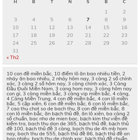
H
B
T
N
S
B
C
1
2
3
4
5
6
7
8
9
10
11
12
13
14
15
16
17
18
19
20
21
22
23
24
25
26
27
28
29
30
31
« Th2
10 con đề miền bắc, 10 điểm lô ăn bao nhiêu tiền, 2
nháy ăn bao nhiêu, 2 nháy hôm nay, 3 càng 2 số chính
xác, 3 càng 2 số hôm nay, 3 càng chính xác, 3 Càng
Đầu Đuôi Miền Nam, 3 cang hom nay, 3 càng hôm nay
con gì, 3 càng miền bắc, 3 càng vip miền bắc, 4 càng,
4 Càng Miền Trung, 4 con đề miền bắc, 4 con lô miền
bắc, 5 cặp xiên, 6 con đề miền bắc, 6 con lô miền bắc,
7 cao thu chot so de bach thu, 8 con đề miền bắc, 8
con lô miền bắc, ăn bạch thủ đề, ăn lô xiên, ba càng 2
số chuẩn, bac nho de mien bac, bạch kim thư viện đề
kiểm tra, bach thu dan de 365, bạch thủ đề, bạch thủ
đề 100, bạch thủ đề 3 càng, bach thu de 4h mb hom
nay, bach thu de 555, bạch thủ đề 86, bạch thủ đề an
bao nhiêu, bach thu de chinh xac, bạch thủ đề chuẩn,