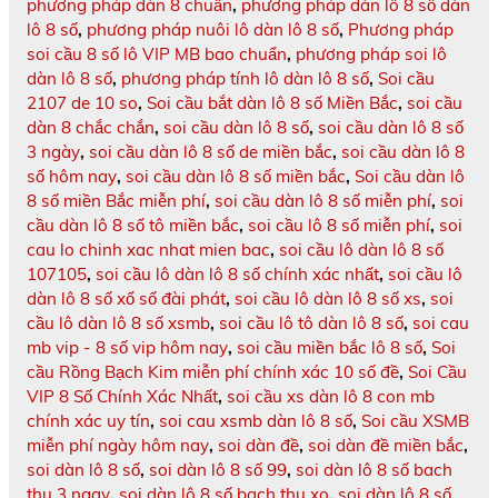
phương pháp dàn 8 chuẩn
,
phương pháp dàn lô 8 số dàn
lô 8 số
,
phương pháp nuôi lô dàn lô 8 số
,
Phương pháp
soi cầu 8 số lô VIP MB bao chuẩn
,
phương pháp soi lô
dàn lô 8 số
,
phương pháp tính lô dàn lô 8 số
,
Soi cầu
2107 de 10 so
,
Soi cầu bắt dàn lô 8 số Miền Bắc
,
soi cầu
dàn 8 chắc chắn
,
soi cầu dàn lô 8 số
,
soi cầu dàn lô 8 số
3 ngày
,
soi cầu dàn lô 8 số de miền bắc
,
soi cầu dàn lô 8
số hôm nay
,
soi cầu dàn lô 8 số miền bắc
,
Soi cầu dàn lô
8 số miền Bắc miễn phí
,
soi cầu dàn lô 8 số miễn phí
,
soi
cầu dàn lô 8 số tô miền bắc
,
soi cầu lô 8 số miễn phí
,
soi
cau lo chinh xac nhat mien bac
,
soi cầu lô dàn lô 8 số
107105
,
soi cầu lô dàn lô 8 số chính xác nhất
,
soi cầu lô
dàn lô 8 số xổ số đài phát
,
soi cầu lô dàn lô 8 số xs
,
soi
cầu lô dàn lô 8 số xsmb
,
soi cầu lô tô dàn lô 8 số
,
soi cau
mb vip - 8 số vip hôm nay
,
soi cầu miền bắc lô 8 số
,
Soi
cầu Rồng Bạch Kim miễn phí chính xác 10 số đề
,
Soi Cầu
VIP 8 Số Chính Xác Nhất
,
soi cầu xs dàn lô 8 con mb
chính xác uy tín
,
soi cau xsmb dàn lô 8 số
,
Soi cầu XSMB
miễn phí ngày hôm nay
,
soi dàn đề
,
soi dàn đề miền bắc
,
soi dàn lô 8 số
,
soi dàn lô 8 số 99
,
soi dàn lô 8 số bach
thu 3 ngay
,
soi dàn lô 8 số bach thu xo
,
soi dàn lô 8 số