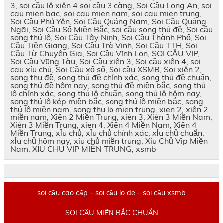
3, soi cầu lô xiên 4 soi cầu 3 càng, Soi Cầu Long An, soi
cau mien bac, soi cau mien nam, soi cau mien trung,
Soi Cầu Phú Yên, Soi Cầu Quảng Nam, Soi Cầu Quảng
Ngãi, Soi Cầu Số Miền Bắc, soi cầu song thủ đề, Soi cầu
song thủ lô, Soi Cầu Tây Ninh, Soi Cầu Thành Phố, Soi
Cầu Tiền Giang, Soi Cầu Trà Vinh, Soi Cầu TTH, Soi
Cầu Từ Chuyên Gia, Soi Cầu Vĩnh Lon, SOI CẦU VIP,
Soi Cầu Vũng Tàu, Soi Cầu xiên 3, Soi cầu xiên 4, soi
cau xỉu chủ, Soi Cầu xổ số, Soi cầu XSMB, Soi xiên 2,
song thu đề, song thủ đề chính xác, song thủ đề chuẩn,
song thủ đề hôm nay, song thủ đề miền bắc, song thủ
lô chính xác, song thủ lô chuẩn, song thủ lô hôm nay,
song thủ lô kép miền bắc, song thủ lô miền bắc, song
thủ lô miền nam, song thu lo mien trung, xien 2, xiên 2
miền nam, Xiên 2 Miền Trung, xiên 3, Xiên 3 Miền Nam,
Xiên 3 Miền Trung, xien 4, Xiên 4 Miền Nam, Xiên 4
Miền Trung, xỉu chủ, xỉu chủ chính xác, xỉu chủ chuẩn,
xỉu chủ hôm nay, xíu chủ miền trung, Xíu Chủ Vip Miền
Nam, XỈU CHỦ VIP MIỀN TRUNG, xsmb
soi cầu cao cấp – soi cầu lo de – soi cầu xsmb
SOI CẦU MIỀN BẮC CHUẨN