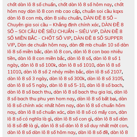
chốt dàn lô 8 số chuẩn
,
chốt dàn lô 8 số hôm nay
,
chốt
hôm nay dàn lô 8 con mb cao cấp
,
chuẩn soi cầu kqxs
dàn lô 8 con mb
,
dàn 8 siêu chuẩn
,
DÀN ĐỀ 8 SỐ –
Chuyên gia soi cầu – Khẳng định chính xác
,
DÀN ĐỀ 8
SỐ – SOI CẦU ĐỀ SIÊU CHUẨN – SIÊU VIP
,
DÀN ĐỀ 8
SỐ MIỀN BẮC - CHỐT SỐ VIP
,
DÀN ĐỀ 8 SỐ SUPPER
VIP
,
Dàn de chuẩn hôm nay
,
dàn đề mb chuẩn 10 số dàn
lô 8 số miền bắc
,
dàn lô 8 con
,
dàn lô 8 con bao nhiêu
tiền
,
dàn lô 8 con miền bắc
,
dàn lô 8 số
,
dàn lô 8 số 1
ngày
,
dàn lô 8 số 100k
,
dàn lô 8 số 1010
,
dàn lô 8 số
11010
,
dàn lô 8 số 2 nháy miền bắc
,
dàn lô 8 số 2107
,
dàn lô 8 số 3 ngày
,
dàn lô 8 số 300k
,
dàn lô 8 số 3105
,
dàn lô 8 số 5 ngày
,
dàn lô 8 số 5-10
,
dàn lô 8 số bach
,
dàn lô 8 số bach thu
,
dàn lô 8 số bach thu gia lai
,
dàn lô
8 số bach thu phu yen hom nay
,
dàn lô 8 số bất bại
,
dàn
lô 8 số chính xác nhất hôm nay
,
dàn lô 8 số chuẩn hôm
nay
,
dàn lô 8 số chuẩn xác
,
dàn lô 8 số có mấy con
,
dàn
lô 8 số có nghĩa là gì
,
dàn lô 8 số con gì
,
dàn lô 8 số dàn
lô 8 số đề là gì
,
dàn lô 8 số dàn lô 8 số duy nhất một con
,
dàn lô 8 số dàn lô 8 số hôm nay
,
dàn lô 8 số đề
,
dàn lô 8