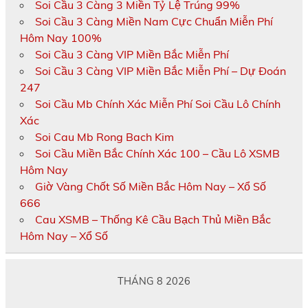
Soi Cầu 3 Càng 3 Miền Tỷ Lệ Trúng 99%
Soi Cầu 3 Càng Miền Nam Cực Chuẩn Miễn Phí
Hôm Nay 100%
Soi Cầu 3 Càng VIP Miền Bắc Miễn Phí
Soi Cầu 3 Càng VIP Miền Bắc Miễn Phí – Dự Đoán
247
Soi Cầu Mb Chính Xác Miễn Phí Soi Cầu Lô Chính
Xác
Soi Cau Mb Rong Bach Kim
Soi Cầu Miền Bắc Chính Xác 100 – Cầu Lô XSMB
Hôm Nay
Giờ Vàng Chốt Số Miền Bắc Hôm Nay – Xổ Số
666
Cau XSMB – Thống Kê Cầu Bạch Thủ Miền Bắc
Hôm Nay – Xổ Số
THÁNG 8 2026