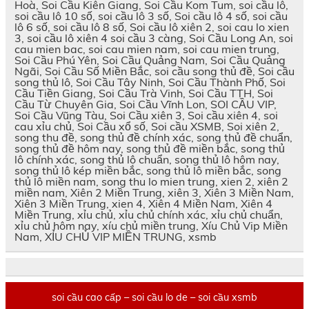
Hoà, Soi Cầu Kiên Giang, Soi Cầu Kom Tum, soi cầu lô,
soi cầu lô 10 số, soi cầu lô 3 số, Soi cầu lô 4 số, soi cầu
lô 6 số, soi cầu lô 8 số, Soi cầu lô xiên 2, soi cau lo xien
3, soi cầu lô xiên 4 soi cầu 3 càng, Soi Cầu Long An, soi
cau mien bac, soi cau mien nam, soi cau mien trung,
Soi Cầu Phú Yên, Soi Cầu Quảng Nam, Soi Cầu Quảng
Ngãi, Soi Cầu Số Miền Bắc, soi cầu song thủ đề, Soi cầu
song thủ lô, Soi Cầu Tây Ninh, Soi Cầu Thành Phố, Soi
Cầu Tiền Giang, Soi Cầu Trà Vinh, Soi Cầu TTH, Soi
Cầu Từ Chuyên Gia, Soi Cầu Vĩnh Lon, SOI CẦU VIP,
Soi Cầu Vũng Tàu, Soi Cầu xiên 3, Soi cầu xiên 4, soi
cau xỉu chủ, Soi Cầu xổ số, Soi cầu XSMB, Soi xiên 2,
song thu đề, song thủ đề chính xác, song thủ đề chuẩn,
song thủ đề hôm nay, song thủ đề miền bắc, song thủ
lô chính xác, song thủ lô chuẩn, song thủ lô hôm nay,
song thủ lô kép miền bắc, song thủ lô miền bắc, song
thủ lô miền nam, song thu lo mien trung, xien 2, xiên 2
miền nam, Xiên 2 Miền Trung, xiên 3, Xiên 3 Miền Nam,
Xiên 3 Miền Trung, xien 4, Xiên 4 Miền Nam, Xiên 4
Miền Trung, xỉu chủ, xỉu chủ chính xác, xỉu chủ chuẩn,
xỉu chủ hôm nay, xíu chủ miền trung, Xíu Chủ Vip Miền
Nam, XỈU CHỦ VIP MIỀN TRUNG, xsmb
soi cầu cao cấp – soi cầu lo de – soi cầu xsmb