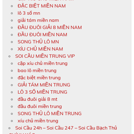
ĐẶC BIỆT MIỀN NAM
lô 3 số mn
giải tám miền nam
ĐẦU ĐUÔI GIẢI 8 MIỀN NAM
ĐẦU ĐUÔI MIỀN NAM
SONG THỦ LÔ MN
XÍU CHỦ MIỀN NAM
SOI CẦU MIỀN TRUNG VIP
cặp xíu chủ miền trung
bao lô miền trung
đặc biệt miền trung
GIẢI TÁM MIỀN TRUNG
LÔ 3 SỐ MIỀN TRUNG
đầu đuôi giải 8 mt
đầu đuôi miền trung
SONG THỦ LÔ MIỀN TRUNG
xíu chủ miền trung
Soi Cầu 24h – Soi Cầu 247 – Soi Cầu Bạch Thủ