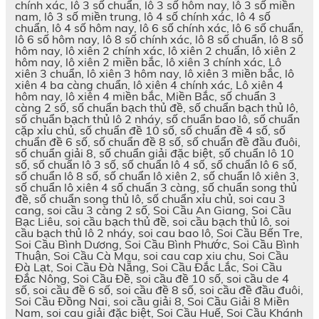
chính xác, lô 3 số chuẩn, lô 3 số hôm nay, lô 3 số miền
nam, lô 3 số miền trung, lô 4 số chính xác, lô 4 số
chuẩn, lô 4 số hôm nay, lô 6 số chính xác, lô 6 số chuẩn,
lô 6 số hôm nay, lô 8 số chính xác, lô 8 số chuẩn, lô 8 số
hôm nay, lô xiên 2 chính xác, lô xiên 2 chuẩn, lô xiên 2
hôm nay, lô xiên 2 miền bắc, lô xiên 3 chính xác, Lô
xiên 3 chuẩn, lô xiên 3 hôm nay, lô xiên 3 miền bắc, lô
xiên 4 ba càng chuẩn, lô xiên 4 chính xác, Lô xiên 4
hôm nay, lô xiên 4 miền bắc, Miền Bắc, số chuẩn 3
càng 2 số, số chuẩn bạch thủ đề, số chuẩn bạch thủ lô,
số chuẩn bạch thủ lô 2 nháy, số chuẩn bao lô, số chuẩn
cặp xỉu chủ, số chuẩn đề 10 số, số chuẩn đề 4 số, số
chuẩn đề 6 số, số chuẩn đề 8 số, số chuẩn đề đầu đuôi,
số chuẩn giải 8, số chuẩn giải đặc biệt, số chuẩn lô 10
số, số chuẩn lô 3 số, số chuẩn lô 4 số, số chuẩn lô 6 số,
số chuẩn lô 8 số, số chuẩn lô xiên 2, số chuẩn lô xiên 3,
số chuẩn lô xiên 4 số chuẩn 3 càng, số chuẩn song thủ
đề, số chuẩn song thủ lô, số chuẩn xỉu chủ, soi cau 3
cang, soi cầu 3 càng 2 số, Soi Cầu An Giang, Soi Cầu
Bạc Liêu, soi cầu bạch thủ đề, soi cầu bạch thủ lô, soi
cầu bạch thủ lô 2 nháy, soi cau bao lô, Soi Cầu Bến Tre,
Soi Cầu Bình Dương, Soi Cầu Bình Phước, Soi Cầu Bình
Thuận, Soi Cầu Cà Mau, soi cau cap xiu chu, Soi Cầu
Đà Lạt, Soi Cầu Đà Nẵng, Soi Cầu Đắc Lắc, Soi Cầu
Đắc Nông, Soi Cầu Đề, soi cầu đề 10 số, soi cầu de 4
số, soi cầu đề 6 số, soi cầu đề 8 số, soi cầu đề đầu đuôi,
Soi Cầu Đồng Nai, soi cầu giải 8, Soi Cầu Giải 8 Miền
Nam, soi cau giải đặc biệt, Soi Cầu Huế, Soi Cầu Khánh