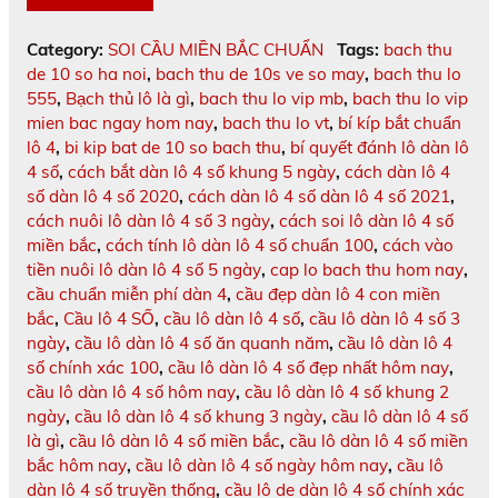
Category:
SOI CẦU MIỀN BẮC CHUẨN
Tags:
bach thu
de 10 so ha noi
,
bach thu de 10s ve so may
,
bach thu lo
555
,
Bạch thủ lô là gì
,
bach thu lo vip mb
,
bach thu lo vip
mien bac ngay hom nay
,
bach thu lo vt
,
bí kíp bắt chuẩn
lô 4
,
bi kip bat de 10 so bach thu
,
bí quyết đánh lô dàn lô
4 số
,
cách bắt dàn lô 4 số khung 5 ngày
,
cách dàn lô 4
số dàn lô 4 số 2020
,
cách dàn lô 4 số dàn lô 4 số 2021
,
cách nuôi lô dàn lô 4 số 3 ngày
,
cách soi lô dàn lô 4 số
miền bắc
,
cách tính lô dàn lô 4 số chuẩn 100
,
cách vào
tiền nuôi lô dàn lô 4 số 5 ngày
,
cap lo bach thu hom nay
,
cầu chuẩn miễn phí dàn 4
,
cầu đẹp dàn lô 4 con miền
bắc
,
Cầu lô 4 SỐ
,
cầu lô dàn lô 4 số
,
cầu lô dàn lô 4 số 3
ngày
,
cầu lô dàn lô 4 số ăn quanh năm
,
cầu lô dàn lô 4
số chính xác 100
,
cầu lô dàn lô 4 số đẹp nhất hôm nay
,
cầu lô dàn lô 4 số hôm nay
,
cầu lô dàn lô 4 số khung 2
ngày
,
cầu lô dàn lô 4 số khung 3 ngày
,
cầu lô dàn lô 4 số
là gì
,
cầu lô dàn lô 4 số miền bắc
,
cầu lô dàn lô 4 số miền
bắc hôm nay
,
cầu lô dàn lô 4 số ngày hôm nay
,
cầu lô
dàn lô 4 số truyền thống
,
cầu lô de dàn lô 4 số chính xác