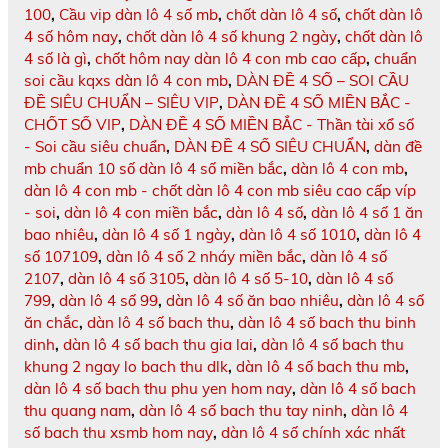
100
,
Cầu vip dàn lô 4 số mb
,
chốt dàn lô 4 số
,
chốt dàn lô
4 số hôm nay
,
chốt dàn lô 4 số khung 2 ngày
,
chốt dàn lô
4 số là gì
,
chốt hôm nay dàn lô 4 con mb cao cấp
,
chuẩn
soi cầu kqxs dàn lô 4 con mb
,
DÀN ĐỀ 4 SỐ – SOI CẦU
ĐỀ SIÊU CHUẨN – SIÊU VIP
,
DÀN ĐỀ 4 SỐ MIỀN BẮC -
CHỐT SỐ VIP
,
DÀN ĐỀ 4 SỐ MIỀN BẮC - Thần tài xổ số
- Soi cầu siêu chuẩn
,
DÀN ĐỀ 4 SỐ SIÊU CHUẨN
,
dàn đề
mb chuẩn 10 số dàn lô 4 số miền bắc
,
dàn lô 4 con mb
,
dàn lô 4 con mb - chốt dàn lô 4 con mb siêu cao cấp víp
- soi
,
dàn lô 4 con miền bắc
,
dàn lô 4 số
,
dàn lô 4 số 1 ăn
bao nhiêu
,
dàn lô 4 số 1 ngày
,
dàn lô 4 số 1010
,
dàn lô 4
số 107109
,
dàn lô 4 số 2 nháy miền bắc
,
dàn lô 4 số
2107
,
dàn lô 4 số 3105
,
dàn lô 4 số 5-10
,
dàn lô 4 số
799
,
dàn lô 4 số 99
,
dàn lô 4 số ăn bao nhiêu
,
dàn lô 4 số
ăn chắc
,
dàn lô 4 số bach thu
,
dàn lô 4 số bach thu binh
dinh
,
dàn lô 4 số bach thu gia lai
,
dàn lô 4 số bach thu
khung 2 ngay lo bach thu dlk
,
dàn lô 4 số bach thu mb
,
dàn lô 4 số bach thu phu yen hom nay
,
dàn lô 4 số bach
thu quang nam
,
dàn lô 4 số bach thu tay ninh
,
dàn lô 4
số bach thu xsmb hom nay
,
dàn lô 4 số chính xác nhất