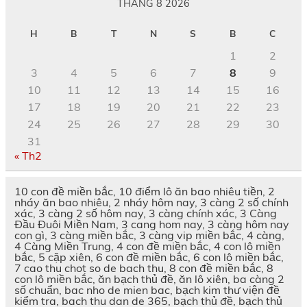
THÁNG 8 2026
H
B
T
N
S
B
C
1
2
3
4
5
6
7
8
9
10
11
12
13
14
15
16
17
18
19
20
21
22
23
24
25
26
27
28
29
30
31
« Th2
10 con đề miền bắc, 10 điểm lô ăn bao nhiêu tiền, 2
nháy ăn bao nhiêu, 2 nháy hôm nay, 3 càng 2 số chính
xác, 3 càng 2 số hôm nay, 3 càng chính xác, 3 Càng
Đầu Đuôi Miền Nam, 3 cang hom nay, 3 càng hôm nay
con gì, 3 càng miền bắc, 3 càng vip miền bắc, 4 càng,
4 Càng Miền Trung, 4 con đề miền bắc, 4 con lô miền
bắc, 5 cặp xiên, 6 con đề miền bắc, 6 con lô miền bắc,
7 cao thu chot so de bach thu, 8 con đề miền bắc, 8
con lô miền bắc, ăn bạch thủ đề, ăn lô xiên, ba càng 2
số chuẩn, bac nho de mien bac, bạch kim thư viện đề
kiểm tra, bach thu dan de 365, bạch thủ đề, bạch thủ