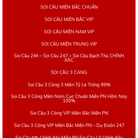
SOI CẦU MIỀN BẮC CHUẨN
SOI CẦU MIỀN BẮC VIP
SOI CẦU MIỀN NAM VIP
SOI CẦU MIỀN TRUNG VIP
Soi Cầu 24h – Soi Cầu 247 – Soi Cầu Bạch Thủ CHÍNH
XÁC
SOI CẦU 3 CÀNG
Soi Cầu 3 Càng 3 Miền Tỷ Lệ Trúng 99%
Soi Cầu 3 Càng Miền Nam Cực Chuẩn Miễn Phí Hôm Nay
100%
Soi Cầu 3 Càng VIP Miền Bắc Miễn Phí
Soi Cầu 3 Càng VIP Miền Bắc Miễn Phí – Dự Đoán 247
Soi Cầu Mb Chính Xác Miễn Phí Soi Cầu Lô Chính Xác