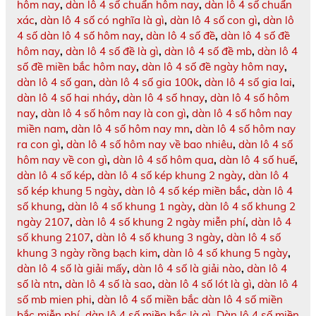
hôm nay
,
dàn lô 4 số chuẩn hôm nay
,
dàn lô 4 số chuẩn
xác
,
dàn lô 4 số có nghĩa là gì
,
dàn lô 4 số con gì
,
dàn lô
4 số dàn lô 4 số hôm nay
,
dàn lô 4 số đề
,
dàn lô 4 số đề
hôm nay
,
dàn lô 4 số đề là gì
,
dàn lô 4 số đề mb
,
dàn lô 4
số đề miền bắc hôm nay
,
dàn lô 4 số đề ngày hôm nay
,
dàn lô 4 số gan
,
dàn lô 4 số gia 100k
,
dàn lô 4 số gia lai
,
dàn lô 4 số hai nháy
,
dàn lô 4 số hnay
,
dàn lô 4 số hôm
nay
,
dàn lô 4 số hôm nay là con gì
,
dàn lô 4 số hôm nay
miền nam
,
dàn lô 4 số hôm nay mn
,
dàn lô 4 số hôm nay
ra con gì
,
dàn lô 4 số hôm nay về bao nhiêu
,
dàn lô 4 số
hôm nay về con gì
,
dàn lô 4 số hôm qua
,
dàn lô 4 số huế
,
dàn lô 4 số kép
,
dàn lô 4 số kép khung 2 ngày
,
dàn lô 4
số kép khung 5 ngày
,
dàn lô 4 số kép miền bắc
,
dàn lô 4
số khung
,
dàn lô 4 số khung 1 ngày
,
dàn lô 4 số khung 2
ngày 2107
,
dàn lô 4 số khung 2 ngày miễn phí
,
dàn lô 4
số khung 2107
,
dàn lô 4 số khung 3 ngày
,
dàn lô 4 số
khung 3 ngày rồng bạch kim
,
dàn lô 4 số khung 5 ngày
,
dàn lô 4 số là giải mấy
,
dàn lô 4 số là giải nào
,
dàn lô 4
số là ntn
,
dàn lô 4 số là sao
,
dàn lô 4 số lót là gì
,
dàn lô 4
số mb mien phi
,
dàn lô 4 số miền bắc dàn lô 4 số miền
bắc miễn phí
,
dàn lô 4 số miền bắc là gì
,
Dàn lô 4 số miền