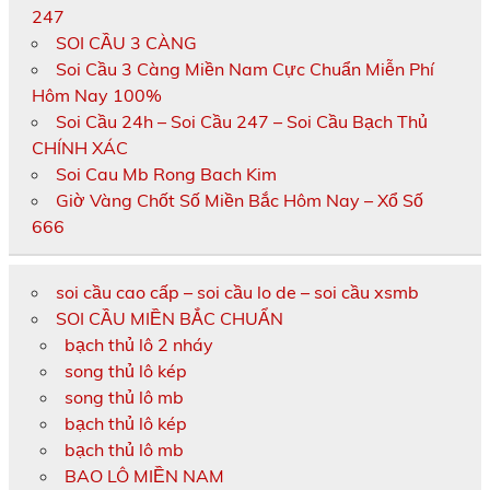
247
SOI CẦU 3 CÀNG
Soi Cầu 3 Càng Miền Nam Cực Chuẩn Miễn Phí
Hôm Nay 100%
Soi Cầu 24h – Soi Cầu 247 – Soi Cầu Bạch Thủ
CHÍNH XÁC
Soi Cau Mb Rong Bach Kim
Giờ Vàng Chốt Số Miền Bắc Hôm Nay – Xổ Số
666
soi cầu cao cấp – soi cầu lo de – soi cầu xsmb
SOI CẦU MIỀN BẮC CHUẨN
bạch thủ lô 2 nháy
song thủ lô kép
song thủ lô mb
bạch thủ lô kép
bạch thủ lô mb
BAO LÔ MIỀN NAM