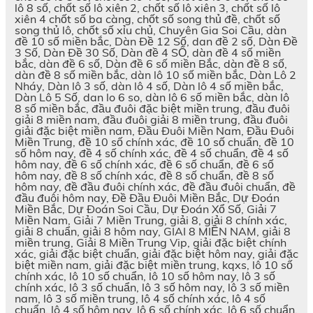
lô 8 số, chốt số lô xiên 2, chốt số lô xiên 3, chốt số lô
xiên 4 chốt số ba càng, chốt số song thủ đề, chốt số
song thủ lô, chốt số xỉu chủ, Chuyên Gia Soi Cầu, dàn
đề 10 số miền bắc, Dàn Đề 12 Số, dan đề 2 số, Dàn Đề
3 Số, Dàn Đề 30 Số, Dàn đề 4 SỐ, dàn đề 4 số miền
bắc, dàn đề 6 số, Dàn đề 6 số miền Bắc, dàn đề 8 số,
dàn đề 8 số miền bắc, dàn lô 10 số miền bắc, Dàn Lô 2
Nháy, Dàn lô 3 số, dàn lô 4 số, Dàn lô 4 số miền bắc,
Dàn Lô 5 Số, dan lo 6 so, dàn lô 6 số miền bắc, dàn lô
8 số miền bắc, đầu đuôi đặc biệt miền trung, đầu đuôi
giải 8 miền nam, đầu đuôi giải 8 miền trung, đầu đuôi
giải đặc biệt miền nam, Đầu Đuôi Miền Nam, Đầu Đuôi
Miền Trung, đề 10 số chính xác, đề 10 số chuẩn, đề 10
số hôm nay, đề 4 số chính xác, đề 4 số chuẩn, đề 4 số
hôm nay, đề 6 số chính xác, đề 6 số chuẩn, đề 6 số
hôm nay, đề 8 số chính xác, đề 8 số chuẩn, đề 8 số
hôm nay, đề đầu đuôi chính xác, đề đầu đuôi chuẩn, đề
đầu đuôi hôm nay, Đề Đầu Đuôi Miền Bắc, Dự Đoán
Miền Bắc, Dự Đoán Soi Cầu, Dự Đoán Xổ Số, Giải 7
Miền Nam, Giải 7 Miền Trung, giải 8, giải 8 chính xác,
giải 8 chuẩn, giải 8 hôm nay, GIAI 8 MIỀN NAM, giải 8
miền trung, Giải 8 Miền Trung Vip, giải đặc biệt chính
xác, giải đặc biệt chuẩn, giải đặc biệt hôm nay, giải đặc
biệt miền nam, giải đặc biệt miền trung, kqxs, lô 10 số
chính xác, lô 10 số chuẩn, lô 10 số hôm nay, lô 3 số
chính xác, lô 3 số chuẩn, lô 3 số hôm nay, lô 3 số miền
nam, lô 3 số miền trung, lô 4 số chính xác, lô 4 số
chuẩn, lô 4 số hôm nay, lô 6 số chính xác, lô 6 số chuẩn,