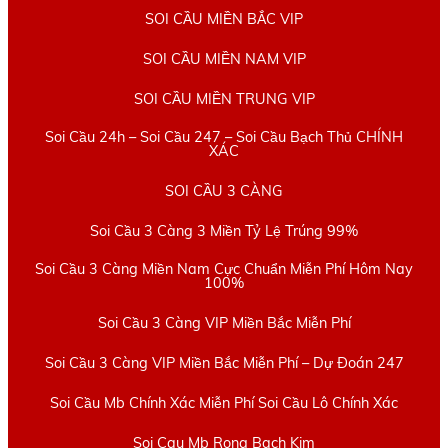
SOI CẦU MIỀN BẮC VIP
SOI CẦU MIỀN NAM VIP
SOI CẦU MIỀN TRUNG VIP
Soi Cầu 24h – Soi Cầu 247 – Soi Cầu Bạch Thủ CHÍNH
XÁC
SOI CẦU 3 CÀNG
Soi Cầu 3 Càng 3 Miền Tỷ Lệ Trúng 99%
Soi Cầu 3 Càng Miền Nam Cực Chuẩn Miễn Phí Hôm Nay
100%
Soi Cầu 3 Càng VIP Miền Bắc Miễn Phí
Soi Cầu 3 Càng VIP Miền Bắc Miễn Phí – Dự Đoán 247
Soi Cầu Mb Chính Xác Miễn Phí Soi Cầu Lô Chính Xác
Soi Cau Mb Rong Bach Kim