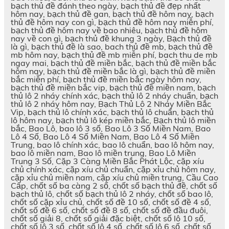
bạch thủ đề đánh theo ngày, bạch thủ đề đẹp nhất
hôm nay, bạch thủ đề gan, bạch thủ đề hôm nay, bạch
thủ đề hôm nay con gì, bạch thủ đề hôm nay miễn phí,
bạch thủ đề hôm nay về bao nhiêu, bạch thủ đề hôm
nay về con gì, bạch thủ đề khung 3 ngày, Bạch thủ đề
là gì, bạch thủ đề là sao, bach thủ đề mb, bạch thủ đề
mb hôm nay, bạch thủ đề mb miễn phí, bach thu de mb
ngay mai, bạch thủ đề miền bắc, bạch thủ đề miền bắc
hôm nay, bạch thủ đề miền bắc là gì, bạch thủ đề miền
bắc miễn phí, bạch thủ đề miền bắc ngày hôm nay,
bạch thủ đề miền bắc vip, bạch thủ đề miền nam, bạch
thủ lô 2 nháy chính xác, bạch thủ lô 2 nháy chuẩn, bạch
thủ lô 2 nháy hôm nay, Bạch Thủ Lô 2 Nháy Miền Bắc
Vip, bạch thủ lô chính xác, bạch thủ lô chuẩn, bạch thủ
lô hôm nay, bạch thủ lô kép miền bắc, Bạch thủ lô miền
bắc, Bao Lô, bao lô 3 số, Bao Lô 3 Số Miền Nam, Bao
Lô 4 Số, Bao Lô 4 Số Miền Nam, Bao Lô 4 Số Miền
Trung, bao lô chính xác, bao lô chuẩn, bao lô hôm nay,
bao lô miền nam, Bao lô miền trung, Bao Lô Miền
Trung 3 Số, Cặp 3 Càng Miền Bắc Phát Lộc, cặp xíu
chủ chính xác, cặp xíu chủ chuẩn, cặp xỉu chủ hôm nay,
cặp xỉu chủ miền nam, cặp xíu chủ miền trung, Cầu Cao
Cấp, chốt số ba càng 2 số, chốt số bạch thủ đề, chốt số
bạch thủ lô, chốt số bạch thủ lô 2 nháy, chốt số bao lô,
chốt số cặp xỉu chủ, chốt số đề 10 số, chốt số đề 4 số,
chốt số đề 6 số, chốt số đề 8 số, chốt số đề đầu đuôi,
chốt số giải 8, chốt số giải đặc biệt, chốt số lô 10 số,
chốt số lô 3 số, chốt số lô 4 số, chốt số lô 6 số, chốt số