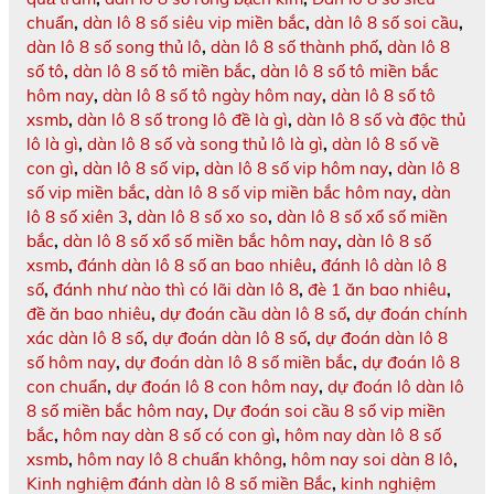
chuẩn
,
dàn lô 8 số siêu vip miền bắc
,
dàn lô 8 số soi cầu
,
dàn lô 8 số song thủ lô
,
dàn lô 8 số thành phố
,
dàn lô 8
số tô
,
dàn lô 8 số tô miền bắc
,
dàn lô 8 số tô miền bắc
hôm nay
,
dàn lô 8 số tô ngày hôm nay
,
dàn lô 8 số tô
xsmb
,
dàn lô 8 số trong lô đề là gì
,
dàn lô 8 số và độc thủ
lô là gì
,
dàn lô 8 số và song thủ lô là gì
,
dàn lô 8 số về
con gì
,
dàn lô 8 số vip
,
dàn lô 8 số vip hôm nay
,
dàn lô 8
số vip miền bắc
,
dàn lô 8 số vip miền bắc hôm nay
,
dàn
lô 8 số xiên 3
,
dàn lô 8 số xo so
,
dàn lô 8 số xổ số miền
bắc
,
dàn lô 8 số xổ số miền bắc hôm nay
,
dàn lô 8 số
xsmb
,
đánh dàn lô 8 số an bao nhiêu
,
đánh lô dàn lô 8
số
,
đánh như nào thì có lãi dàn lô 8
,
đè 1 ăn bao nhiêu
,
đề ăn bao nhiêu
,
dự đoán cầu dàn lô 8 số
,
dự đoán chính
xác dàn lô 8 số
,
dự đoán dàn lô 8 số
,
dự đoán dàn lô 8
số hôm nay
,
dự đoán dàn lô 8 số miền bắc
,
dự đoán lô 8
con chuẩn
,
dự đoán lô 8 con hôm nay
,
dự đoán lô dàn lô
8 số miền bắc hôm nay
,
Dự đoán soi cầu 8 số vip miền
bắc
,
hôm nay dàn 8 số có con gì
,
hôm nay dàn lô 8 số
xsmb
,
hôm nay lô 8 chuẩn không
,
hôm nay soi dàn 8 lô
,
Kinh nghiệm đánh dàn lô 8 số miền Bắc
,
kinh nghiệm