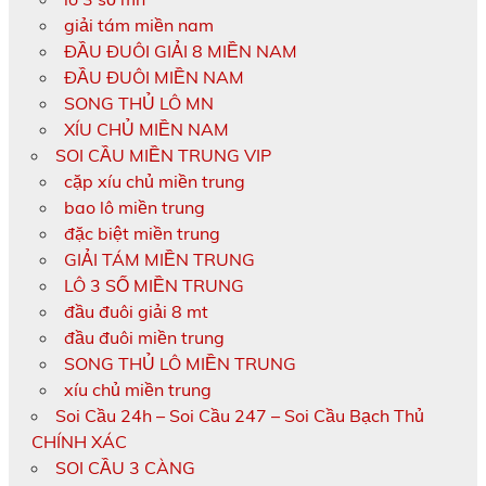
giải tám miền nam
ĐẦU ĐUÔI GIẢI 8 MIỀN NAM
ĐẦU ĐUÔI MIỀN NAM
SONG THỦ LÔ MN
XÍU CHỦ MIỀN NAM
SOI CẦU MIỀN TRUNG VIP
cặp xíu chủ miền trung
bao lô miền trung
đặc biệt miền trung
GIẢI TÁM MIỀN TRUNG
LÔ 3 SỐ MIỀN TRUNG
đầu đuôi giải 8 mt
đầu đuôi miền trung
SONG THỦ LÔ MIỀN TRUNG
xíu chủ miền trung
Soi Cầu 24h – Soi Cầu 247 – Soi Cầu Bạch Thủ
CHÍNH XÁC
SOI CẦU 3 CÀNG