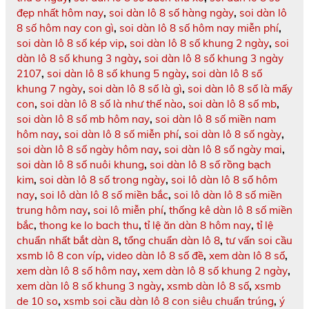
đẹp nhất hôm nay
,
soi dàn lô 8 số hàng ngày
,
soi dàn lô
8 số hôm nay con gì
,
soi dàn lô 8 số hôm nay miễn phí
,
soi dàn lô 8 số kép vip
,
soi dàn lô 8 số khung 2 ngày
,
soi
dàn lô 8 số khung 3 ngày
,
soi dàn lô 8 số khung 3 ngày
2107
,
soi dàn lô 8 số khung 5 ngày
,
soi dàn lô 8 số
khung 7 ngày
,
soi dàn lô 8 số là gì
,
soi dàn lô 8 số là mấy
con
,
soi dàn lô 8 số là như thế nào
,
soi dàn lô 8 số mb
,
soi dàn lô 8 số mb hôm nay
,
soi dàn lô 8 số miền nam
hôm nay
,
soi dàn lô 8 số miễn phí
,
soi dàn lô 8 số ngày
,
soi dàn lô 8 số ngày hôm nay
,
soi dàn lô 8 số ngày mai
,
soi dàn lô 8 số nuôi khung
,
soi dàn lô 8 số rồng bạch
kim
,
soi dàn lô 8 số trong ngày
,
soi lô dàn lô 8 số hôm
nay
,
soi lô dàn lô 8 số miền bắc
,
soi lô dàn lô 8 số miền
trung hôm nay
,
soi lô miễn phí
,
thống kê dàn lô 8 số miền
bắc
,
thong ke lo bach thu
,
tỉ lệ ăn dàn 8 hôm nay
,
tỉ lệ
chuẩn nhất bắt dàn 8
,
tổng chuẩn dàn lô 8
,
tư vấn soi cầu
xsmb lô 8 con víp
,
video dàn lô 8 số đề
,
xem dàn lô 8 số
,
xem dàn lô 8 số hôm nay
,
xem dàn lô 8 số khung 2 ngày
,
xem dàn lô 8 số khung 3 ngày
,
xsmb dàn lô 8 số
,
xsmb
de 10 so
,
xsmb soi cầu dàn lô 8 con siêu chuẩn trúng
,
ý