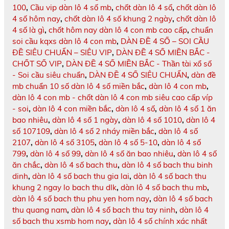
100
,
Cầu vip dàn lô 4 số mb
,
chốt dàn lô 4 số
,
chốt dàn lô
4 số hôm nay
,
chốt dàn lô 4 số khung 2 ngày
,
chốt dàn lô
4 số là gì
,
chốt hôm nay dàn lô 4 con mb cao cấp
,
chuẩn
soi cầu kqxs dàn lô 4 con mb
,
DÀN ĐỀ 4 SỐ – SOI CẦU
ĐỀ SIÊU CHUẨN – SIÊU VIP
,
DÀN ĐỀ 4 SỐ MIỀN BẮC -
CHỐT SỐ VIP
,
DÀN ĐỀ 4 SỐ MIỀN BẮC - Thần tài xổ số
- Soi cầu siêu chuẩn
,
DÀN ĐỀ 4 SỐ SIÊU CHUẨN
,
dàn đề
mb chuẩn 10 số dàn lô 4 số miền bắc
,
dàn lô 4 con mb
,
dàn lô 4 con mb - chốt dàn lô 4 con mb siêu cao cấp víp
- soi
,
dàn lô 4 con miền bắc
,
dàn lô 4 số
,
dàn lô 4 số 1 ăn
bao nhiêu
,
dàn lô 4 số 1 ngày
,
dàn lô 4 số 1010
,
dàn lô 4
số 107109
,
dàn lô 4 số 2 nháy miền bắc
,
dàn lô 4 số
2107
,
dàn lô 4 số 3105
,
dàn lô 4 số 5-10
,
dàn lô 4 số
799
,
dàn lô 4 số 99
,
dàn lô 4 số ăn bao nhiêu
,
dàn lô 4 số
ăn chắc
,
dàn lô 4 số bach thu
,
dàn lô 4 số bach thu binh
dinh
,
dàn lô 4 số bach thu gia lai
,
dàn lô 4 số bach thu
khung 2 ngay lo bach thu dlk
,
dàn lô 4 số bach thu mb
,
dàn lô 4 số bach thu phu yen hom nay
,
dàn lô 4 số bach
thu quang nam
,
dàn lô 4 số bach thu tay ninh
,
dàn lô 4
số bach thu xsmb hom nay
,
dàn lô 4 số chính xác nhất