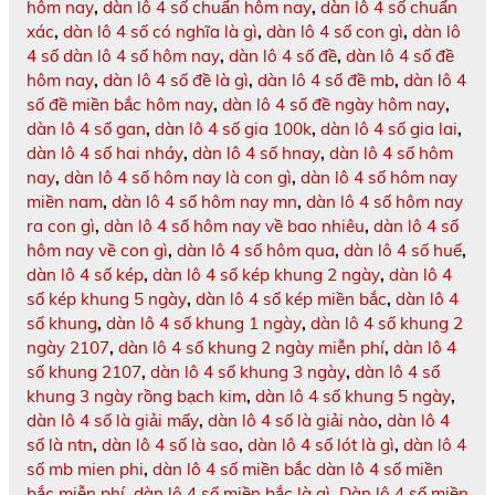
hôm nay
,
dàn lô 4 số chuẩn hôm nay
,
dàn lô 4 số chuẩn
xác
,
dàn lô 4 số có nghĩa là gì
,
dàn lô 4 số con gì
,
dàn lô
4 số dàn lô 4 số hôm nay
,
dàn lô 4 số đề
,
dàn lô 4 số đề
hôm nay
,
dàn lô 4 số đề là gì
,
dàn lô 4 số đề mb
,
dàn lô 4
số đề miền bắc hôm nay
,
dàn lô 4 số đề ngày hôm nay
,
dàn lô 4 số gan
,
dàn lô 4 số gia 100k
,
dàn lô 4 số gia lai
,
dàn lô 4 số hai nháy
,
dàn lô 4 số hnay
,
dàn lô 4 số hôm
nay
,
dàn lô 4 số hôm nay là con gì
,
dàn lô 4 số hôm nay
miền nam
,
dàn lô 4 số hôm nay mn
,
dàn lô 4 số hôm nay
ra con gì
,
dàn lô 4 số hôm nay về bao nhiêu
,
dàn lô 4 số
hôm nay về con gì
,
dàn lô 4 số hôm qua
,
dàn lô 4 số huế
,
dàn lô 4 số kép
,
dàn lô 4 số kép khung 2 ngày
,
dàn lô 4
số kép khung 5 ngày
,
dàn lô 4 số kép miền bắc
,
dàn lô 4
số khung
,
dàn lô 4 số khung 1 ngày
,
dàn lô 4 số khung 2
ngày 2107
,
dàn lô 4 số khung 2 ngày miễn phí
,
dàn lô 4
số khung 2107
,
dàn lô 4 số khung 3 ngày
,
dàn lô 4 số
khung 3 ngày rồng bạch kim
,
dàn lô 4 số khung 5 ngày
,
dàn lô 4 số là giải mấy
,
dàn lô 4 số là giải nào
,
dàn lô 4
số là ntn
,
dàn lô 4 số là sao
,
dàn lô 4 số lót là gì
,
dàn lô 4
số mb mien phi
,
dàn lô 4 số miền bắc dàn lô 4 số miền
bắc miễn phí
,
dàn lô 4 số miền bắc là gì
,
Dàn lô 4 số miền