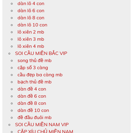
dàn lô 4 con
dàn lô 6 con
dàn lô 8 con
dàn lô 10 con
lô xiên 2 mb
lô xiên 3 mb
lô xiên 4 mb
SOI CẦU MIỀN BẮC VIP
song thủ đề mb
cặp số 3 càng
cầu đẹp ba càng mb
bạch thủ đề mb
dàn đề 4 con
dàn đề 6 con
dàn đề 8 con
dàn đề 10 con
đề đầu đuôi mb
SOI CẦU MIỀN NAM VIP
CẶP XÍU CHỦ MIỀN NAM