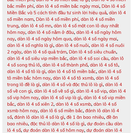
bắc miễn phí
,
dàn lô 4 số miền bắc ngày mai
,
Dàn lô 4 số
Miền Bắc và 5 cách tính đầu tư sinh lời hiệu quả
,
dàn lô 4
số miền nam
,
Dàn lô 4 số miền phí
,
dàn lô 4 số miền
trung
,
dàn lô 4 số mn
,
dàn lô 4 số một con lô duy nhất
hôm nay
,
dàn lô 4 số nằm ở đâu
,
dàn lô 4 số ngày hôm
nay
,
dàn lô 4 số ngày hôm qua
,
dàn lô 4 số ngày mai
,
dàn lô 4 số nghĩa là gì
,
dàn lô 4 số nuôi
,
dàn lô 4 số nuôi
2 ngày
,
dàn lô 4 số quả trám
,
Dàn lô 4 số siêu chuẩn
,
dàn lô 4 số siêu vip miền bắc
,
dàn lô 4 số soi cầu
,
dàn lô
4 số song thủ lô
,
dàn lô 4 số thành phố
,
dàn lô 4 số tô
,
dàn lô 4 số tô là gì
,
dàn lô 4 số tô miền bắc
,
dàn lô 4 số
tô miền bắc hôm nay
,
dàn lô 4 số tô xsmb
,
dàn lô 4 số
trong lô đề là gì
,
dàn lô 4 số và độc thủ lô là gì
,
dàn lô 4
số về con gì
,
dàn lô 4 số về số gì
,
dàn lô 4 số vip
,
dàn lô 4
số vip hôm nay
,
dàn lô 4 số vip là gì
,
dàn lô 4 số vip miền
bắc
,
dàn lô 4 số xiên 2
,
dàn lô 4 số xsmb
,
dàn lô 4 số
xsmb hôm nay
,
dàn lô 6 số miền bắc
,
đánh lô dàn lô 4
số
,
đánh lô dàn lô 4 số là gì
,
đè 1 ăn bao nhiêu
,
đề ăn
bao nhiêu
,
độc thủ lô dàn lô 4 số là gì
,
dự đoán cầu dàn
lô 4 số
,
dự đoán dàn lô 4 số hôm nay
,
dự đoán dàn lô 4