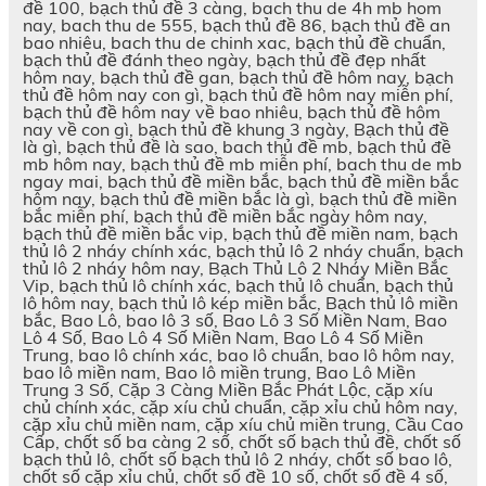
đề 100, bạch thủ đề 3 càng, bach thu de 4h mb hom
nay, bach thu de 555, bạch thủ đề 86, bạch thủ đề an
bao nhiêu, bach thu de chinh xac, bạch thủ đề chuẩn,
bạch thủ đề đánh theo ngày, bạch thủ đề đẹp nhất
hôm nay, bạch thủ đề gan, bạch thủ đề hôm nay, bạch
thủ đề hôm nay con gì, bạch thủ đề hôm nay miễn phí,
bạch thủ đề hôm nay về bao nhiêu, bạch thủ đề hôm
nay về con gì, bạch thủ đề khung 3 ngày, Bạch thủ đề
là gì, bạch thủ đề là sao, bach thủ đề mb, bạch thủ đề
mb hôm nay, bạch thủ đề mb miễn phí, bach thu de mb
ngay mai, bạch thủ đề miền bắc, bạch thủ đề miền bắc
hôm nay, bạch thủ đề miền bắc là gì, bạch thủ đề miền
bắc miễn phí, bạch thủ đề miền bắc ngày hôm nay,
bạch thủ đề miền bắc vip, bạch thủ đề miền nam, bạch
thủ lô 2 nháy chính xác, bạch thủ lô 2 nháy chuẩn, bạch
thủ lô 2 nháy hôm nay, Bạch Thủ Lô 2 Nháy Miền Bắc
Vip, bạch thủ lô chính xác, bạch thủ lô chuẩn, bạch thủ
lô hôm nay, bạch thủ lô kép miền bắc, Bạch thủ lô miền
bắc, Bao Lô, bao lô 3 số, Bao Lô 3 Số Miền Nam, Bao
Lô 4 Số, Bao Lô 4 Số Miền Nam, Bao Lô 4 Số Miền
Trung, bao lô chính xác, bao lô chuẩn, bao lô hôm nay,
bao lô miền nam, Bao lô miền trung, Bao Lô Miền
Trung 3 Số, Cặp 3 Càng Miền Bắc Phát Lộc, cặp xíu
chủ chính xác, cặp xíu chủ chuẩn, cặp xỉu chủ hôm nay,
cặp xỉu chủ miền nam, cặp xíu chủ miền trung, Cầu Cao
Cấp, chốt số ba càng 2 số, chốt số bạch thủ đề, chốt số
bạch thủ lô, chốt số bạch thủ lô 2 nháy, chốt số bao lô,
chốt số cặp xỉu chủ, chốt số đề 10 số, chốt số đề 4 số,