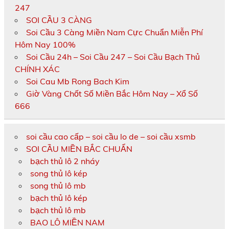
247
SOI CẦU 3 CÀNG
Soi Cầu 3 Càng Miền Nam Cực Chuẩn Miễn Phí
Hôm Nay 100%
Soi Cầu 24h – Soi Cầu 247 – Soi Cầu Bạch Thủ
CHÍNH XÁC
Soi Cau Mb Rong Bach Kim
Giờ Vàng Chốt Số Miền Bắc Hôm Nay – Xổ Số
666
soi cầu cao cấp – soi cầu lo de – soi cầu xsmb
SOI CẦU MIỀN BẮC CHUẨN
bạch thủ lô 2 nháy
song thủ lô kép
song thủ lô mb
bạch thủ lô kép
bạch thủ lô mb
BAO LÔ MIỀN NAM