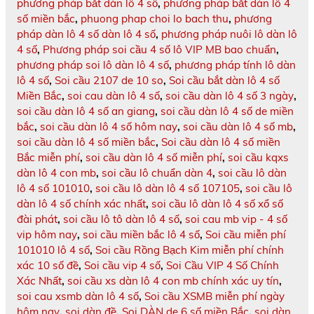
phương pháp bắt dàn lô 4 số
,
phương pháp bắt dàn lô 4
số miền bắc
,
phuong phap choi lo bach thu
,
phương
pháp dàn lô 4 số dàn lô 4 số
,
phương pháp nuôi lô dàn lô
4 số
,
Phương pháp soi cầu 4 số lô VIP MB bao chuẩn
,
phương pháp soi lô dàn lô 4 số
,
phương pháp tính lô dàn
lô 4 số
,
Soi cầu 2107 de 10 so
,
Soi cầu bắt dàn lô 4 số
Miền Bắc
,
soi cau dàn lô 4 số
,
soi cầu dàn lô 4 số 3 ngày
,
soi cầu dàn lô 4 số an giang
,
soi cầu dàn lô 4 số de miền
bắc
,
soi cầu dàn lô 4 số hôm nay
,
soi cầu dàn lô 4 số mb
,
soi cầu dàn lô 4 số miền bắc
,
Soi cầu dàn lô 4 số miền
Bắc miễn phí
,
soi cầu dàn lô 4 số miễn phí
,
soi cầu kqxs
dàn lô 4 con mb
,
soi cầu lô chuẩn dàn 4
,
soi cầu lô dàn
lô 4 số 101010
,
soi cầu lô dàn lô 4 số 107105
,
soi cầu lô
dàn lô 4 số chính xác nhất
,
soi cầu lô dàn lô 4 số xổ số
đài phát
,
soi cầu lô tô dàn lô 4 số
,
soi cau mb vip - 4 số
vip hôm nay
,
soi cầu miền bắc lô 4 số
,
Soi cầu miễn phí
101010 lô 4 số
,
Soi cầu Rồng Bạch Kim miễn phí chính
xác 10 số đề
,
Soi cầu vip 4 số
,
Soi Cầu VIP 4 Số Chính
Xác Nhất
,
soi cầu xs dàn lô 4 con mb chính xác uy tín
,
soi cau xsmb dàn lô 4 số
,
Soi cầu XSMB miễn phí ngày
hôm nay
,
soi dàn đề
,
Soi DÀN de 6 số miền Bắc
,
soi dàn