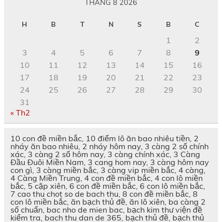
THÁNG 8 2026
H
B
T
N
S
B
C
1
2
3
4
5
6
7
8
9
10
11
12
13
14
15
16
17
18
19
20
21
22
23
24
25
26
27
28
29
30
31
« Th2
10 con đề miền bắc, 10 điểm lô ăn bao nhiêu tiền, 2
nháy ăn bao nhiêu, 2 nháy hôm nay, 3 càng 2 số chính
xác, 3 càng 2 số hôm nay, 3 càng chính xác, 3 Càng
Đầu Đuôi Miền Nam, 3 cang hom nay, 3 càng hôm nay
con gì, 3 càng miền bắc, 3 càng vip miền bắc, 4 càng,
4 Càng Miền Trung, 4 con đề miền bắc, 4 con lô miền
bắc, 5 cặp xiên, 6 con đề miền bắc, 6 con lô miền bắc,
7 cao thu chot so de bach thu, 8 con đề miền bắc, 8
con lô miền bắc, ăn bạch thủ đề, ăn lô xiên, ba càng 2
số chuẩn, bac nho de mien bac, bạch kim thư viện đề
kiểm tra, bach thu dan de 365, bạch thủ đề, bạch thủ