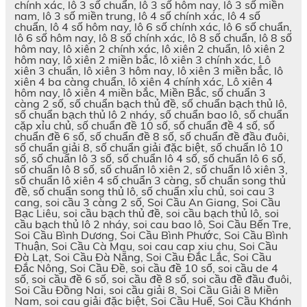
chính xác, lô 3 số chuẩn, lô 3 số hôm nay, lô 3 số miền
nam, lô 3 số miền trung, lô 4 số chính xác, lô 4 số
chuẩn, lô 4 số hôm nay, lô 6 số chính xác, lô 6 số chuẩn,
lô 6 số hôm nay, lô 8 số chính xác, lô 8 số chuẩn, lô 8 số
hôm nay, lô xiên 2 chính xác, lô xiên 2 chuẩn, lô xiên 2
hôm nay, lô xiên 2 miền bắc, lô xiên 3 chính xác, Lô
xiên 3 chuẩn, lô xiên 3 hôm nay, lô xiên 3 miền bắc, lô
xiên 4 ba càng chuẩn, lô xiên 4 chính xác, Lô xiên 4
hôm nay, lô xiên 4 miền bắc, Miền Bắc, số chuẩn 3
càng 2 số, số chuẩn bạch thủ đề, số chuẩn bạch thủ lô,
số chuẩn bạch thủ lô 2 nháy, số chuẩn bao lô, số chuẩn
cặp xỉu chủ, số chuẩn đề 10 số, số chuẩn đề 4 số, số
chuẩn đề 6 số, số chuẩn đề 8 số, số chuẩn đề đầu đuôi,
số chuẩn giải 8, số chuẩn giải đặc biệt, số chuẩn lô 10
số, số chuẩn lô 3 số, số chuẩn lô 4 số, số chuẩn lô 6 số,
số chuẩn lô 8 số, số chuẩn lô xiên 2, số chuẩn lô xiên 3,
số chuẩn lô xiên 4 số chuẩn 3 càng, số chuẩn song thủ
đề, số chuẩn song thủ lô, số chuẩn xỉu chủ, soi cau 3
cang, soi cầu 3 càng 2 số, Soi Cầu An Giang, Soi Cầu
Bạc Liêu, soi cầu bạch thủ đề, soi cầu bạch thủ lô, soi
cầu bạch thủ lô 2 nháy, soi cau bao lô, Soi Cầu Bến Tre,
Soi Cầu Bình Dương, Soi Cầu Bình Phước, Soi Cầu Bình
Thuận, Soi Cầu Cà Mau, soi cau cap xiu chu, Soi Cầu
Đà Lạt, Soi Cầu Đà Nẵng, Soi Cầu Đắc Lắc, Soi Cầu
Đắc Nông, Soi Cầu Đề, soi cầu đề 10 số, soi cầu de 4
số, soi cầu đề 6 số, soi cầu đề 8 số, soi cầu đề đầu đuôi,
Soi Cầu Đồng Nai, soi cầu giải 8, Soi Cầu Giải 8 Miền
Nam, soi cau giải đặc biệt, Soi Cầu Huế, Soi Cầu Khánh