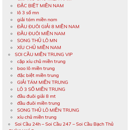
ĐẶC BIỆT MIỀN NAM
lô 3 số mn
giải tám miền nam
ĐẦU ĐUÔI GIẢI 8 MIỀN NAM
ĐẦU ĐUÔI MIỀN NAM
SONG THỦ LÔ MN
XÍU CHỦ MIỀN NAM
SOI CẦU MIỀN TRUNG VIP
cặp xíu chủ miền trung
bao lô miền trung
đặc biệt miền trung
GIẢI TÁM MIỀN TRUNG
LÔ 3 SỐ MIỀN TRUNG
đầu đuôi giải 8 mt
đầu đuôi miền trung
SONG THỦ LÔ MIỀN TRUNG
xíu chủ miền trung
Soi Cầu 24h – Soi Cầu 247 – Soi Cầu Bạch Thủ