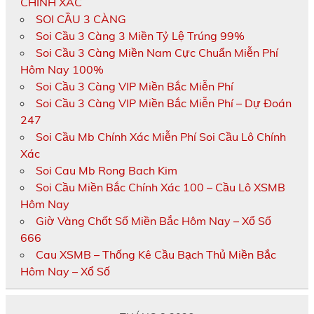
CHÍNH XÁC
SOI CẦU 3 CÀNG
Soi Cầu 3 Càng 3 Miền Tỷ Lệ Trúng 99%
Soi Cầu 3 Càng Miền Nam Cực Chuẩn Miễn Phí
Hôm Nay 100%
Soi Cầu 3 Càng VIP Miền Bắc Miễn Phí
Soi Cầu 3 Càng VIP Miền Bắc Miễn Phí – Dự Đoán
247
Soi Cầu Mb Chính Xác Miễn Phí Soi Cầu Lô Chính
Xác
Soi Cau Mb Rong Bach Kim
Soi Cầu Miền Bắc Chính Xác 100 – Cầu Lô XSMB
Hôm Nay
Giờ Vàng Chốt Số Miền Bắc Hôm Nay – Xổ Số
666
Cau XSMB – Thống Kê Cầu Bạch Thủ Miền Bắc
Hôm Nay – Xổ Số