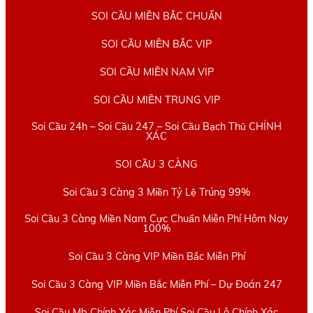
SOI CẦU MIỀN BẮC CHUẨN
SOI CẦU MIỀN BẮC VIP
SOI CẦU MIỀN NAM VIP
SOI CẦU MIỀN TRUNG VIP
Soi Cầu 24h – Soi Cầu 247 – Soi Cầu Bạch Thủ CHÍNH
XÁC
SOI CẦU 3 CÀNG
Soi Cầu 3 Càng 3 Miền Tỷ Lệ Trúng 99%
Soi Cầu 3 Càng Miền Nam Cực Chuẩn Miễn Phí Hôm Nay
100%
Soi Cầu 3 Càng VIP Miền Bắc Miễn Phí
Soi Cầu 3 Càng VIP Miền Bắc Miễn Phí – Dự Đoán 247
Soi Cầu Mb Chính Xác Miễn Phí Soi Cầu Lô Chính Xác