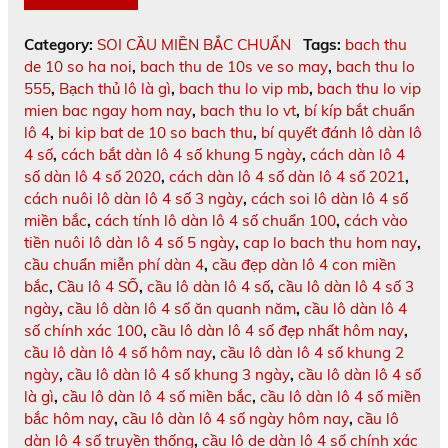
Category:
SOI CẦU MIỀN BẮC CHUẨN
Tags:
bach thu
de 10 so ha noi
,
bach thu de 10s ve so may
,
bach thu lo
555
,
Bạch thủ lô là gì
,
bach thu lo vip mb
,
bach thu lo vip
mien bac ngay hom nay
,
bach thu lo vt
,
bí kíp bắt chuẩn
lô 4
,
bi kip bat de 10 so bach thu
,
bí quyết đánh lô dàn lô
4 số
,
cách bắt dàn lô 4 số khung 5 ngày
,
cách dàn lô 4
số dàn lô 4 số 2020
,
cách dàn lô 4 số dàn lô 4 số 2021
,
cách nuôi lô dàn lô 4 số 3 ngày
,
cách soi lô dàn lô 4 số
miền bắc
,
cách tính lô dàn lô 4 số chuẩn 100
,
cách vào
tiền nuôi lô dàn lô 4 số 5 ngày
,
cap lo bach thu hom nay
,
cầu chuẩn miễn phí dàn 4
,
cầu đẹp dàn lô 4 con miền
bắc
,
Cầu lô 4 SỐ
,
cầu lô dàn lô 4 số
,
cầu lô dàn lô 4 số 3
ngày
,
cầu lô dàn lô 4 số ăn quanh năm
,
cầu lô dàn lô 4
số chính xác 100
,
cầu lô dàn lô 4 số đẹp nhất hôm nay
,
cầu lô dàn lô 4 số hôm nay
,
cầu lô dàn lô 4 số khung 2
ngày
,
cầu lô dàn lô 4 số khung 3 ngày
,
cầu lô dàn lô 4 số
là gì
,
cầu lô dàn lô 4 số miền bắc
,
cầu lô dàn lô 4 số miền
bắc hôm nay
,
cầu lô dàn lô 4 số ngày hôm nay
,
cầu lô
dàn lô 4 số truyền thống
,
cầu lô de dàn lô 4 số chính xác