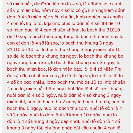
số miền bắc
,
dự đoán lô dàn lô 4 số
,
Dự đoán soi cầu 4
số vip miền bắc
,
hôm nay 4 số lô có gì
,
kinh nghiệm đánh
dàn lô 4 số miền bắc siêu chuẩn
,
kinh nghiệm soi chuẩn
4 con lô
,
kq lô tô
,
kqxsmb plus lô dàn lô 4 số
,
lbt de 10
so mien bac
,
lô 4 con chuẩn không
,
lo bach thu 31010
de 10 so
,
lo bach thu dong thap
,
lo bach thu hom nay la
con gi dàn lô 4 số là sao
,
lo bach thu khung 3 ngay
31010 de 10 so
,
lo bach thu khung 3 ngay mien phi 10
so de
,
lo bach thu khung ba ngay
,
lo bach thu khung ba
ngay rong bach kim
,
lo bach thu khung max 3 ngay
,
lo
bach thu mien bac
,
lô dàn miền bắc
,
lô lô 4 số Miễn Phí
ăn cặp đẹp nhất hôm nay
,
lô tô 4 cặp số
,
lo to 4 so
,
lô tô
4 số ăn bao nhiêu
,
lotto bach thu mb de 10 so
,
mb chuẩn
4 con lô
,
miền bắc hôm nay chốt đàn lô 4 số cực chuẩn
,
nuôi dàn lô 4 số 2 ngày
,
nuôi dàn lô 4 số khung 3 ngày
miễn phí
,
nuoi lo bach thu 2 ngay lo bach thu mb
,
nuoi lo
bach thu 5 ngay
,
nuoi lo bach thu.com
,
nuôi lô dàn lô 4
số 2 ngày
,
nuôi lô dàn lô 4 số khung 10 ngày
,
nuôi lô
dàn lô 4 số khung 3 ngày dep nhat
,
nuôi lô dàn lô 4 số
khung 3 ngày tôi
,
phương pháp bắt cầu chuẩn 4 con lô
,