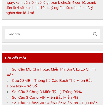
ngày
,
xem dàn lô 4 số là gì
,
xsmb chuẩn 4 con lô
,
xsmb
dàn lô 4 số
,
xsmb de 10 so
,
ý nghĩa của dàn lô 4 số
,
ý
nghĩa dàn lô 4 số
Bài viết mới
Soi Cầu Mb Chính Xác Miễn Phí Soi Cầu Lô Chính
Xác
Cau XSMB – Thống Kê Cầu Bạch Thủ Miền Bắc
Hôm Nay – Xổ Số
Soi Cầu 3 Càng 3 Miền Tỷ Lệ Trúng 99%
Soi Cầu 3 Càng VIP Miền Bắc Miễn Phí
Soi Cầu 3 Càng VIP Miền Bắc Miễn Phí – Dự Đoán