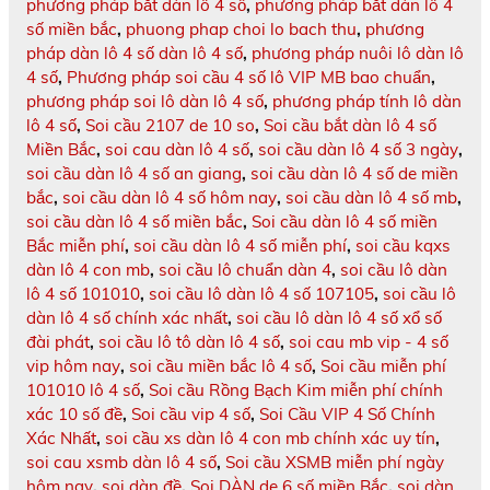
phương pháp bắt dàn lô 4 số
,
phương pháp bắt dàn lô 4
số miền bắc
,
phuong phap choi lo bach thu
,
phương
pháp dàn lô 4 số dàn lô 4 số
,
phương pháp nuôi lô dàn lô
4 số
,
Phương pháp soi cầu 4 số lô VIP MB bao chuẩn
,
phương pháp soi lô dàn lô 4 số
,
phương pháp tính lô dàn
lô 4 số
,
Soi cầu 2107 de 10 so
,
Soi cầu bắt dàn lô 4 số
Miền Bắc
,
soi cau dàn lô 4 số
,
soi cầu dàn lô 4 số 3 ngày
,
soi cầu dàn lô 4 số an giang
,
soi cầu dàn lô 4 số de miền
bắc
,
soi cầu dàn lô 4 số hôm nay
,
soi cầu dàn lô 4 số mb
,
soi cầu dàn lô 4 số miền bắc
,
Soi cầu dàn lô 4 số miền
Bắc miễn phí
,
soi cầu dàn lô 4 số miễn phí
,
soi cầu kqxs
dàn lô 4 con mb
,
soi cầu lô chuẩn dàn 4
,
soi cầu lô dàn
lô 4 số 101010
,
soi cầu lô dàn lô 4 số 107105
,
soi cầu lô
dàn lô 4 số chính xác nhất
,
soi cầu lô dàn lô 4 số xổ số
đài phát
,
soi cầu lô tô dàn lô 4 số
,
soi cau mb vip - 4 số
vip hôm nay
,
soi cầu miền bắc lô 4 số
,
Soi cầu miễn phí
101010 lô 4 số
,
Soi cầu Rồng Bạch Kim miễn phí chính
xác 10 số đề
,
Soi cầu vip 4 số
,
Soi Cầu VIP 4 Số Chính
Xác Nhất
,
soi cầu xs dàn lô 4 con mb chính xác uy tín
,
soi cau xsmb dàn lô 4 số
,
Soi cầu XSMB miễn phí ngày
hôm nay
,
soi dàn đề
,
Soi DÀN de 6 số miền Bắc
,
soi dàn