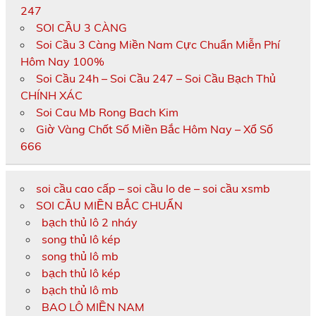
247
SOI CẦU 3 CÀNG
Soi Cầu 3 Càng Miền Nam Cực Chuẩn Miễn Phí
Hôm Nay 100%
Soi Cầu 24h – Soi Cầu 247 – Soi Cầu Bạch Thủ
CHÍNH XÁC
Soi Cau Mb Rong Bach Kim
Giờ Vàng Chốt Số Miền Bắc Hôm Nay – Xổ Số
666
soi cầu cao cấp – soi cầu lo de – soi cầu xsmb
SOI CẦU MIỀN BẮC CHUẨN
bạch thủ lô 2 nháy
song thủ lô kép
song thủ lô mb
bạch thủ lô kép
bạch thủ lô mb
BAO LÔ MIỀN NAM