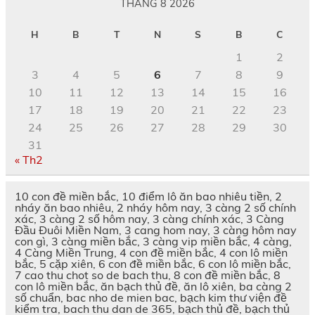
THÁNG 8 2026
H
B
T
N
S
B
C
1
2
3
4
5
6
7
8
9
10
11
12
13
14
15
16
17
18
19
20
21
22
23
24
25
26
27
28
29
30
31
« Th2
10 con đề miền bắc, 10 điểm lô ăn bao nhiêu tiền, 2
nháy ăn bao nhiêu, 2 nháy hôm nay, 3 càng 2 số chính
xác, 3 càng 2 số hôm nay, 3 càng chính xác, 3 Càng
Đầu Đuôi Miền Nam, 3 cang hom nay, 3 càng hôm nay
con gì, 3 càng miền bắc, 3 càng vip miền bắc, 4 càng,
4 Càng Miền Trung, 4 con đề miền bắc, 4 con lô miền
bắc, 5 cặp xiên, 6 con đề miền bắc, 6 con lô miền bắc,
7 cao thu chot so de bach thu, 8 con đề miền bắc, 8
con lô miền bắc, ăn bạch thủ đề, ăn lô xiên, ba càng 2
số chuẩn, bac nho de mien bac, bạch kim thư viện đề
kiểm tra, bach thu dan de 365, bạch thủ đề, bạch thủ