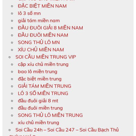
ĐẶC BIỆT MIỀN NAM
lô 3 số mn
giải tám miền nam
ĐẦU ĐUÔI GIẢI 8 MIỀN NAM
ĐẦU ĐUÔI MIỀN NAM
SONG THỦ LÔ MN
XÍU CHỦ MIỀN NAM
SOI CẦU MIỀN TRUNG VIP
cặp xíu chủ miền trung
bao lô miền trung
đặc biệt miền trung
GIẢI TÁM MIỀN TRUNG
LÔ 3 SỐ MIỀN TRUNG
đầu đuôi giải 8 mt
đầu đuôi miền trung
SONG THỦ LÔ MIỀN TRUNG
xíu chủ miền trung
Soi Cầu 24h – Soi Cầu 247 – Soi Cầu Bạch Thủ