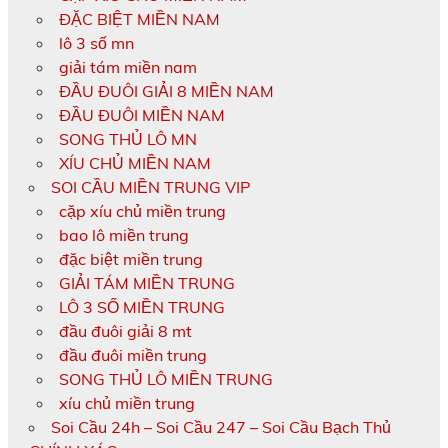
ĐẶC BIỆT MIỀN NAM
lô 3 số mn
giải tám miền nam
ĐẦU ĐUÔI GIẢI 8 MIỀN NAM
ĐẦU ĐUÔI MIỀN NAM
SONG THỦ LÔ MN
XÍU CHỦ MIỀN NAM
SOI CẦU MIỀN TRUNG VIP
cặp xíu chủ miền trung
bao lô miền trung
đặc biệt miền trung
GIẢI TÁM MIỀN TRUNG
LÔ 3 SỐ MIỀN TRUNG
đầu đuôi giải 8 mt
đầu đuôi miền trung
SONG THỦ LÔ MIỀN TRUNG
xíu chủ miền trung
Soi Cầu 24h – Soi Cầu 247 – Soi Cầu Bạch Thủ