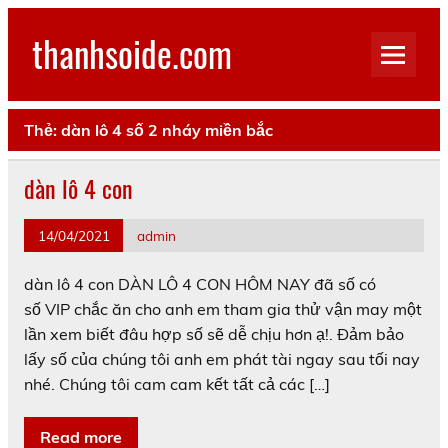
Skip
to
thanhsoide.com
content
Thẻ:
dàn lô 4 số 2 nháy miền bắc
dàn lô 4 con
14/04/2021
admin
dàn lô 4 con DÀN LÔ 4 CON HÔM NAY đã số có
số VIP chắc ăn cho anh em tham gia thử vận may một
lần xem biết đâu hợp số sẽ dễ chịu hơn ạ!. Đảm bảo
lấy số của chúng tôi anh em phát tài ngay sau tối nay
nhé. Chúng tôi cam cam kết tất cả các […]
Read more