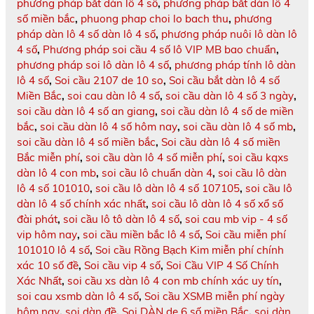
phương pháp bắt dàn lô 4 số
,
phương pháp bắt dàn lô 4
số miền bắc
,
phuong phap choi lo bach thu
,
phương
pháp dàn lô 4 số dàn lô 4 số
,
phương pháp nuôi lô dàn lô
4 số
,
Phương pháp soi cầu 4 số lô VIP MB bao chuẩn
,
phương pháp soi lô dàn lô 4 số
,
phương pháp tính lô dàn
lô 4 số
,
Soi cầu 2107 de 10 so
,
Soi cầu bắt dàn lô 4 số
Miền Bắc
,
soi cau dàn lô 4 số
,
soi cầu dàn lô 4 số 3 ngày
,
soi cầu dàn lô 4 số an giang
,
soi cầu dàn lô 4 số de miền
bắc
,
soi cầu dàn lô 4 số hôm nay
,
soi cầu dàn lô 4 số mb
,
soi cầu dàn lô 4 số miền bắc
,
Soi cầu dàn lô 4 số miền
Bắc miễn phí
,
soi cầu dàn lô 4 số miễn phí
,
soi cầu kqxs
dàn lô 4 con mb
,
soi cầu lô chuẩn dàn 4
,
soi cầu lô dàn
lô 4 số 101010
,
soi cầu lô dàn lô 4 số 107105
,
soi cầu lô
dàn lô 4 số chính xác nhất
,
soi cầu lô dàn lô 4 số xổ số
đài phát
,
soi cầu lô tô dàn lô 4 số
,
soi cau mb vip - 4 số
vip hôm nay
,
soi cầu miền bắc lô 4 số
,
Soi cầu miễn phí
101010 lô 4 số
,
Soi cầu Rồng Bạch Kim miễn phí chính
xác 10 số đề
,
Soi cầu vip 4 số
,
Soi Cầu VIP 4 Số Chính
Xác Nhất
,
soi cầu xs dàn lô 4 con mb chính xác uy tín
,
soi cau xsmb dàn lô 4 số
,
Soi cầu XSMB miễn phí ngày
hôm nay
,
soi dàn đề
,
Soi DÀN de 6 số miền Bắc
,
soi dàn