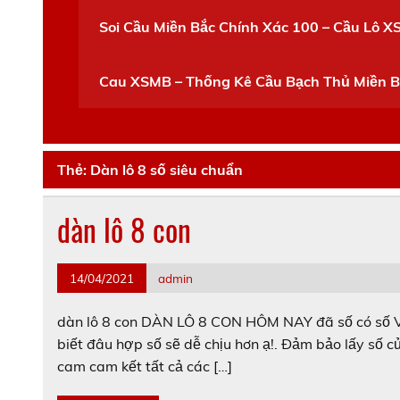
Soi Cầu Miền Bắc Chính Xác 100 – Cầu Lô 
Cau XSMB – Thống Kê Cầu Bạch Thủ Miền B
Thẻ:
Dàn lô 8 số siêu chuẩn
dàn lô 8 con
14/04/2021
admin
dàn lô 8 con DÀN LÔ 8 CON HÔM NAY đã số có số V
biết đâu hợp số sẽ dễ chịu hơn ạ!. Đảm bảo lấy số c
cam cam kết tất cả các […]