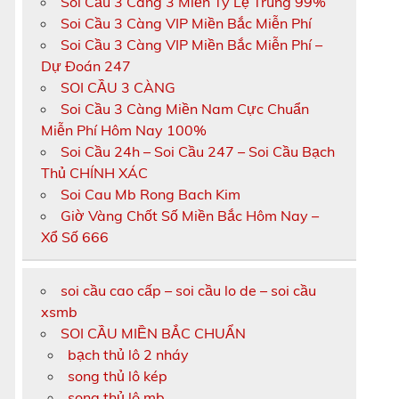
Soi Cầu 3 Càng 3 Miền Tỷ Lệ Trúng 99%
Soi Cầu 3 Càng VIP Miền Bắc Miễn Phí
Soi Cầu 3 Càng VIP Miền Bắc Miễn Phí –
Dự Đoán 247
SOI CẦU 3 CÀNG
,
Soi Cầu 3 Càng Miền Nam Cực Chuẩn
Miễn Phí Hôm Nay 100%
Soi Cầu 24h – Soi Cầu 247 – Soi Cầu Bạch
Thủ CHÍNH XÁC
Soi Cau Mb Rong Bach Kim
Giờ Vàng Chốt Số Miền Bắc Hôm Nay –
Xổ Số 666
n
soi cầu cao cấp – soi cầu lo de – soi cầu
xsmb
SOI CẦU MIỀN BẮC CHUẨN
bạch thủ lô 2 nháy
song thủ lô kép
song thủ lô mb