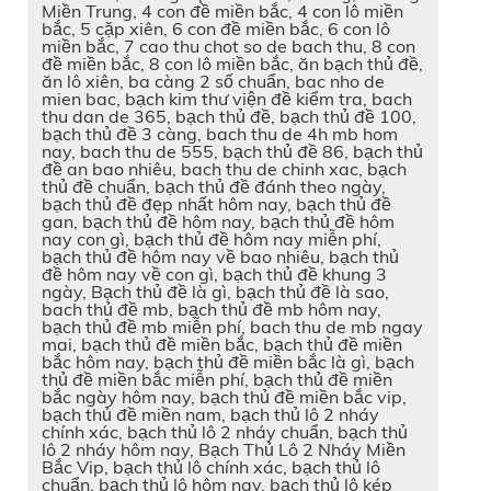
Miền Trung, 4 con đề miền bắc, 4 con lô miền
bắc, 5 cặp xiên, 6 con đề miền bắc, 6 con lô
miền bắc, 7 cao thu chot so de bach thu, 8 con
đề miền bắc, 8 con lô miền bắc, ăn bạch thủ đề,
ăn lô xiên, ba càng 2 số chuẩn, bac nho de
mien bac, bạch kim thư viện đề kiểm tra, bach
thu dan de 365, bạch thủ đề, bạch thủ đề 100,
bạch thủ đề 3 càng, bach thu de 4h mb hom
nay, bach thu de 555, bạch thủ đề 86, bạch thủ
đề an bao nhiêu, bach thu de chinh xac, bạch
thủ đề chuẩn, bạch thủ đề đánh theo ngày,
bạch thủ đề đẹp nhất hôm nay, bạch thủ đề
gan, bạch thủ đề hôm nay, bạch thủ đề hôm
nay con gì, bạch thủ đề hôm nay miễn phí,
bạch thủ đề hôm nay về bao nhiêu, bạch thủ
đề hôm nay về con gì, bạch thủ đề khung 3
ngày, Bạch thủ đề là gì, bạch thủ đề là sao,
bach thủ đề mb, bạch thủ đề mb hôm nay,
bạch thủ đề mb miễn phí, bach thu de mb ngay
mai, bạch thủ đề miền bắc, bạch thủ đề miền
bắc hôm nay, bạch thủ đề miền bắc là gì, bạch
thủ đề miền bắc miễn phí, bạch thủ đề miền
bắc ngày hôm nay, bạch thủ đề miền bắc vip,
bạch thủ đề miền nam, bạch thủ lô 2 nháy
chính xác, bạch thủ lô 2 nháy chuẩn, bạch thủ
lô 2 nháy hôm nay, Bạch Thủ Lô 2 Nháy Miền
Bắc Vip, bạch thủ lô chính xác, bạch thủ lô
chuẩn, bạch thủ lô hôm nay, bạch thủ lô kép