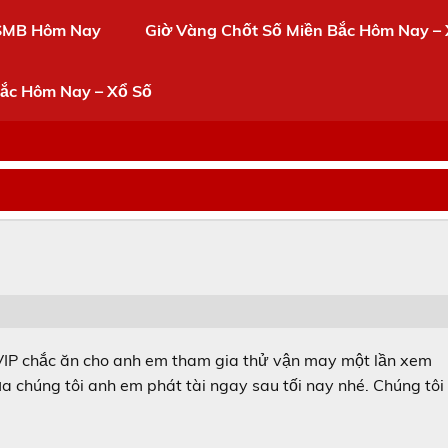
XSMB Hôm Nay
Giờ Vàng Chốt Số Miền Bắc Hôm Nay –
ắc Hôm Nay – Xổ Số
IP chắc ăn cho anh em tham gia thử vận may một lần xem
ủa chúng tôi anh em phát tài ngay sau tối nay nhé. Chúng tôi