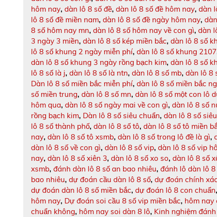
hôm nay
,
dàn lô 8 số đề
,
dàn lô 8 số đề hôm nay
,
dàn l
lô 8 số đề miền nam
,
dàn lô 8 số đề ngày hôm nay
,
dàn
8 số hôm nay mn
,
dàn lô 8 số hôm nay về con gì
,
dàn l
3 ngày 3 miền
,
dàn lô 8 số kép miền bắc
,
dàn lô 8 số k
lô 8 số khung 2 ngày miễn phí
,
dàn lô 8 số khung 2107
dàn lô 8 số khung 3 ngày rồng bạch kim
,
dàn lô 8 số 
lô 8 số là j
,
dàn lô 8 số là ntn
,
dàn lô 8 số mb
,
dàn lô 8
Dàn lô 8 số miền bắc miễn phí
,
dàn lô 8 số miền bắc n
số miền trung
,
dàn lô 8 số mn
,
dàn lô 8 số một con lô 
hôm qua
,
dàn lô 8 số ngày mai về con gì
,
dàn lô 8 số n
rồng bạch kim
,
Dàn lô 8 số siêu chuẩn
,
dàn lô 8 số siê
lô 8 số thành phố
,
dàn lô 8 số tô
,
dàn lô 8 số tô miền b
nay
,
dàn lô 8 số tô xsmb
,
dàn lô 8 số trong lô đề là gì
,
dàn lô 8 số về con gì
,
dàn lô 8 số vip
,
dàn lô 8 số vip 
nay
,
dàn lô 8 số xiên 3
,
dàn lô 8 số xo so
,
dàn lô 8 số 
xsmb
,
đánh dàn lô 8 số an bao nhiêu
,
đánh lô dàn lô 8
bao nhiêu
,
dự đoán cầu dàn lô 8 số
,
dự đoán chính xác
dự đoán dàn lô 8 số miền bắc
,
dự đoán lô 8 con chuẩn
hôm nay
,
Dự đoán soi cầu 8 số vip miền bắc
,
hôm nay 
chuẩn không
,
hôm nay soi dàn 8 lô
,
Kinh nghiệm đánh 