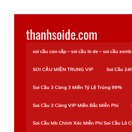
Skip
to
content
thanhsoide.com
soi cầu cao cấp – soi cầu lo de – soi cầu xsmb
SOI CẦU MIỀN TRUNG VIP
Soi Cầu 24
Soi Cầu 3 Càng 3 Miền Tỷ Lệ Trúng 99%
Soi Cầu 3 Càng VIP Miền Bắc Miễn Phí
Soi Cầu Mb Chính Xác Miễn Phí Soi Cầu Lô 