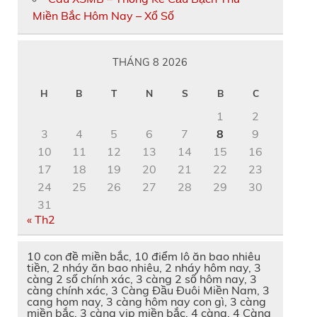
Miền Bắc Hôm Nay – Xổ Số
THÁNG 8 2026
H
B
T
N
S
B
C
1
2
3
4
5
6
7
8
9
10
11
12
13
14
15
16
17
18
19
20
21
22
23
24
25
26
27
28
29
30
31
« Th2
10 con đề miền bắc, 10 điểm lô ăn bao nhiêu
tiền, 2 nháy ăn bao nhiêu, 2 nháy hôm nay, 3
càng 2 số chính xác, 3 càng 2 số hôm nay, 3
càng chính xác, 3 Càng Đầu Đuôi Miền Nam, 3
cang hom nay, 3 càng hôm nay con gì, 3 càng
miền bắc, 3 càng vip miền bắc, 4 càng, 4 Càng