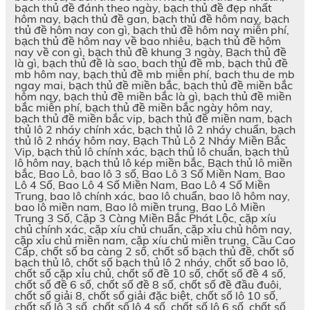
bạch thủ đề đánh theo ngày, bạch thủ đề đẹp nhất
hôm nay, bạch thủ đề gan, bạch thủ đề hôm nay, bạch
thủ đề hôm nay con gì, bạch thủ đề hôm nay miễn phí,
bạch thủ đề hôm nay về bao nhiêu, bạch thủ đề hôm
nay về con gì, bạch thủ đề khung 3 ngày, Bạch thủ đề
là gì, bạch thủ đề là sao, bach thủ đề mb, bạch thủ đề
mb hôm nay, bạch thủ đề mb miễn phí, bach thu de mb
ngay mai, bạch thủ đề miền bắc, bạch thủ đề miền bắc
hôm nay, bạch thủ đề miền bắc là gì, bạch thủ đề miền
bắc miễn phí, bạch thủ đề miền bắc ngày hôm nay,
bạch thủ đề miền bắc vip, bạch thủ đề miền nam, bạch
thủ lô 2 nháy chính xác, bạch thủ lô 2 nháy chuẩn, bạch
thủ lô 2 nháy hôm nay, Bạch Thủ Lô 2 Nháy Miền Bắc
Vip, bạch thủ lô chính xác, bạch thủ lô chuẩn, bạch thủ
lô hôm nay, bạch thủ lô kép miền bắc, Bạch thủ lô miền
bắc, Bao Lô, bao lô 3 số, Bao Lô 3 Số Miền Nam, Bao
Lô 4 Số, Bao Lô 4 Số Miền Nam, Bao Lô 4 Số Miền
Trung, bao lô chính xác, bao lô chuẩn, bao lô hôm nay,
bao lô miền nam, Bao lô miền trung, Bao Lô Miền
Trung 3 Số, Cặp 3 Càng Miền Bắc Phát Lộc, cặp xíu
chủ chính xác, cặp xíu chủ chuẩn, cặp xỉu chủ hôm nay,
cặp xỉu chủ miền nam, cặp xíu chủ miền trung, Cầu Cao
Cấp, chốt số ba càng 2 số, chốt số bạch thủ đề, chốt số
bạch thủ lô, chốt số bạch thủ lô 2 nháy, chốt số bao lô,
chốt số cặp xỉu chủ, chốt số đề 10 số, chốt số đề 4 số,
chốt số đề 6 số, chốt số đề 8 số, chốt số đề đầu đuôi,
chốt số giải 8, chốt số giải đặc biệt, chốt số lô 10 số,
chốt số lô 3 số, chốt số lô 4 số, chốt số lô 6 số, chốt số