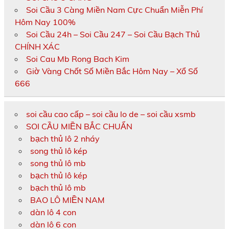
Soi Cầu 3 Càng Miền Nam Cực Chuẩn Miễn Phí
Hôm Nay 100%
Soi Cầu 24h – Soi Cầu 247 – Soi Cầu Bạch Thủ
CHÍNH XÁC
Soi Cau Mb Rong Bach Kim
Giờ Vàng Chốt Số Miền Bắc Hôm Nay – Xổ Số
666
soi cầu cao cấp – soi cầu lo de – soi cầu xsmb
SOI CẦU MIỀN BẮC CHUẨN
bạch thủ lô 2 nháy
song thủ lô kép
song thủ lô mb
bạch thủ lô kép
bạch thủ lô mb
BAO LÔ MIỀN NAM
dàn lô 4 con
dàn lô 6 con