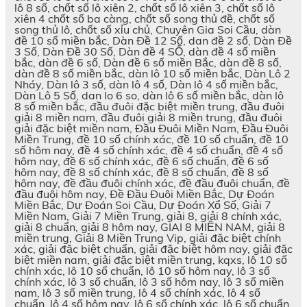
lô 8 số, chốt số lô xiên 2, chốt số lô xiên 3, chốt số lô
xiên 4 chốt số ba càng, chốt số song thủ đề, chốt số
song thủ lô, chốt số xỉu chủ, Chuyên Gia Soi Cầu, dàn
đề 10 số miền bắc, Dàn Đề 12 Số, dan đề 2 số, Dàn Đề
3 Số, Dàn Đề 30 Số, Dàn đề 4 SỐ, dàn đề 4 số miền
bắc, dàn đề 6 số, Dàn đề 6 số miền Bắc, dàn đề 8 số,
dàn đề 8 số miền bắc, dàn lô 10 số miền bắc, Dàn Lô 2
Nháy, Dàn lô 3 số, dàn lô 4 số, Dàn lô 4 số miền bắc,
Dàn Lô 5 Số, dan lo 6 so, dàn lô 6 số miền bắc, dàn lô
8 số miền bắc, đầu đuôi đặc biệt miền trung, đầu đuôi
giải 8 miền nam, đầu đuôi giải 8 miền trung, đầu đuôi
giải đặc biệt miền nam, Đầu Đuôi Miền Nam, Đầu Đuôi
Miền Trung, đề 10 số chính xác, đề 10 số chuẩn, đề 10
số hôm nay, đề 4 số chính xác, đề 4 số chuẩn, đề 4 số
hôm nay, đề 6 số chính xác, đề 6 số chuẩn, đề 6 số
hôm nay, đề 8 số chính xác, đề 8 số chuẩn, đề 8 số
hôm nay, đề đầu đuôi chính xác, đề đầu đuôi chuẩn, đề
đầu đuôi hôm nay, Đề Đầu Đuôi Miền Bắc, Dự Đoán
Miền Bắc, Dự Đoán Soi Cầu, Dự Đoán Xổ Số, Giải 7
Miền Nam, Giải 7 Miền Trung, giải 8, giải 8 chính xác,
giải 8 chuẩn, giải 8 hôm nay, GIAI 8 MIỀN NAM, giải 8
miền trung, Giải 8 Miền Trung Vip, giải đặc biệt chính
xác, giải đặc biệt chuẩn, giải đặc biệt hôm nay, giải đặc
biệt miền nam, giải đặc biệt miền trung, kqxs, lô 10 số
chính xác, lô 10 số chuẩn, lô 10 số hôm nay, lô 3 số
chính xác, lô 3 số chuẩn, lô 3 số hôm nay, lô 3 số miền
nam, lô 3 số miền trung, lô 4 số chính xác, lô 4 số
chuẩn, lô 4 số hôm nay, lô 6 số chính xác, lô 6 số chuẩn,