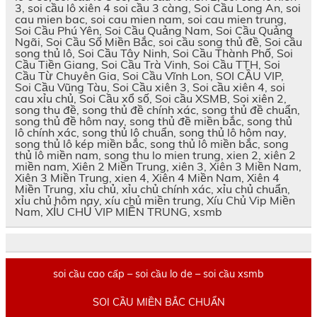
3, soi cầu lô xiên 4 soi cầu 3 càng, Soi Cầu Long An, soi
cau mien bac, soi cau mien nam, soi cau mien trung,
Soi Cầu Phú Yên, Soi Cầu Quảng Nam, Soi Cầu Quảng
Ngãi, Soi Cầu Số Miền Bắc, soi cầu song thủ đề, Soi cầu
song thủ lô, Soi Cầu Tây Ninh, Soi Cầu Thành Phố, Soi
Cầu Tiền Giang, Soi Cầu Trà Vinh, Soi Cầu TTH, Soi
Cầu Từ Chuyên Gia, Soi Cầu Vĩnh Lon, SOI CẦU VIP,
Soi Cầu Vũng Tàu, Soi Cầu xiên 3, Soi cầu xiên 4, soi
cau xỉu chủ, Soi Cầu xổ số, Soi cầu XSMB, Soi xiên 2,
song thu đề, song thủ đề chính xác, song thủ đề chuẩn,
song thủ đề hôm nay, song thủ đề miền bắc, song thủ
lô chính xác, song thủ lô chuẩn, song thủ lô hôm nay,
song thủ lô kép miền bắc, song thủ lô miền bắc, song
thủ lô miền nam, song thu lo mien trung, xien 2, xiên 2
miền nam, Xiên 2 Miền Trung, xiên 3, Xiên 3 Miền Nam,
Xiên 3 Miền Trung, xien 4, Xiên 4 Miền Nam, Xiên 4
Miền Trung, xỉu chủ, xỉu chủ chính xác, xỉu chủ chuẩn,
xỉu chủ hôm nay, xíu chủ miền trung, Xíu Chủ Vip Miền
Nam, XỈU CHỦ VIP MIỀN TRUNG, xsmb
soi cầu cao cấp – soi cầu lo de – soi cầu xsmb
SOI CẦU MIỀN BẮC CHUẨN