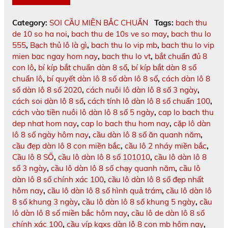
Category:
SOI CẦU MIỀN BẮC CHUẨN
Tags:
bach thu
de 10 so ha noi
,
bach thu de 10s ve so may
,
bach thu lo
555
,
Bạch thủ lô là gì
,
bach thu lo vip mb
,
bach thu lo vip
mien bac ngay hom nay
,
bach thu lo vt
,
bắt chuẩn đủ 8
con lô
,
bí kíp bắt chuẩn dàn 8 số
,
bí kíp bắt dàn 8 số
chuẩn lô
,
bí quyết dàn lô 8 số dàn lô 8 số
,
cách dàn lô 8
số dàn lô 8 số 2020
,
cách nuôi lô dàn lô 8 số 3 ngày
,
cách soi dàn lô 8 số
,
cách tính lô dàn lô 8 số chuẩn 100
,
cách vào tiền nuôi lô dàn lô 8 số 5 ngày
,
cap lo bach thu
dep nhat hom nay
,
cap lo bach thu hom nay
,
cặp lô dàn
lô 8 số ngày hôm nay
,
cầu dàn lô 8 số ăn quanh năm
,
cầu đẹp dàn lô 8 con miền bắc
,
cầu lô 2 nháy miền bắc
,
Cầu lô 8 SỐ
,
cầu lô dàn lô 8 số 101010
,
cầu lô dàn lô 8
số 3 ngày
,
cầu lô dàn lô 8 số chạy quanh năm
,
cầu lô
dàn lô 8 số chính xác 100
,
cầu lô dàn lô 8 số đẹp nhất
hôm nay
,
cầu lô dàn lô 8 số hình quả trám
,
cầu lô dàn lô
8 số khung 3 ngày
,
cầu lô dàn lô 8 số khung 5 ngày
,
cầu
lô dàn lô 8 số miền bắc hôm nay
,
cầu lô de dàn lô 8 số
chính xác 100
,
cầu víp kqxs dàn lô 8 con mb hôm nay
,