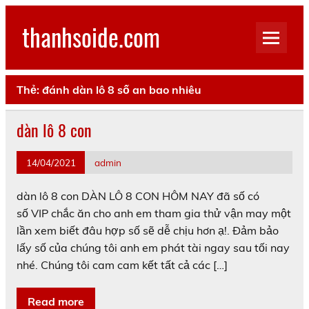
Skip
to
thanhsoide.com
content
Thẻ:
đánh dàn lô 8 số an bao nhiêu
dàn lô 8 con
14/04/2021
admin
dàn lô 8 con DÀN LÔ 8 CON HÔM NAY đã số có
số VIP chắc ăn cho anh em tham gia thử vận may một
lần xem biết đâu hợp số sẽ dễ chịu hơn ạ!. Đảm bảo
lấy số của chúng tôi anh em phát tài ngay sau tối nay
nhé. Chúng tôi cam cam kết tất cả các […]
Read more