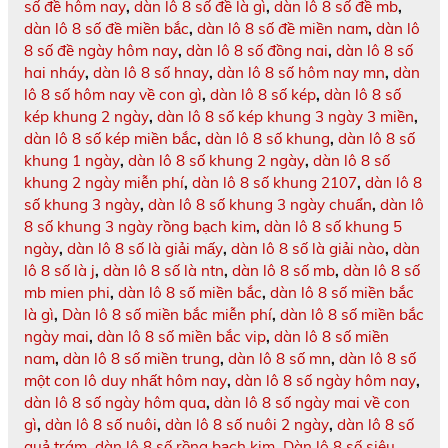
số đề hôm nay
,
dàn lô 8 số đề là gì
,
dàn lô 8 số đề mb
,
dàn lô 8 số đề miền bắc
,
dàn lô 8 số đề miền nam
,
dàn lô
8 số đề ngày hôm nay
,
dàn lô 8 số đồng nai
,
dàn lô 8 số
hai nháy
,
dàn lô 8 số hnay
,
dàn lô 8 số hôm nay mn
,
dàn
lô 8 số hôm nay về con gì
,
dàn lô 8 số kép
,
dàn lô 8 số
kép khung 2 ngày
,
dàn lô 8 số kép khung 3 ngày 3 miền
,
dàn lô 8 số kép miền bắc
,
dàn lô 8 số khung
,
dàn lô 8 số
khung 1 ngày
,
dàn lô 8 số khung 2 ngày
,
dàn lô 8 số
khung 2 ngày miễn phí
,
dàn lô 8 số khung 2107
,
dàn lô 8
số khung 3 ngày
,
dàn lô 8 số khung 3 ngày chuẩn
,
dàn lô
8 số khung 3 ngày rồng bạch kim
,
dàn lô 8 số khung 5
ngày
,
dàn lô 8 số là giải mấy
,
dàn lô 8 số là giải nào
,
dàn
lô 8 số là j
,
dàn lô 8 số là ntn
,
dàn lô 8 số mb
,
dàn lô 8 số
mb mien phi
,
dàn lô 8 số miền bắc
,
dàn lô 8 số miền bắc
là gì
,
Dàn lô 8 số miền bắc miễn phí
,
dàn lô 8 số miền bắc
ngày mai
,
dàn lô 8 số miền bắc vip
,
dàn lô 8 số miền
nam
,
dàn lô 8 số miền trung
,
dàn lô 8 số mn
,
dàn lô 8 số
một con lô duy nhất hôm nay
,
dàn lô 8 số ngày hôm nay
,
dàn lô 8 số ngày hôm qua
,
dàn lô 8 số ngày mai về con
gì
,
dàn lô 8 số nuôi
,
dàn lô 8 số nuôi 2 ngày
,
dàn lô 8 số
quả trám
,
dàn lô 8 số rồng bạch kim
,
Dàn lô 8 số siêu