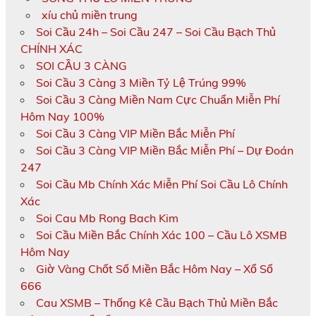
xíu chủ miền trung
Soi Cầu 24h – Soi Cầu 247 – Soi Cầu Bạch Thủ
CHÍNH XÁC
SOI CẦU 3 CÀNG
Soi Cầu 3 Càng 3 Miền Tỷ Lệ Trúng 99%
Soi Cầu 3 Càng Miền Nam Cực Chuẩn Miễn Phí
Hôm Nay 100%
Soi Cầu 3 Càng VIP Miền Bắc Miễn Phí
Soi Cầu 3 Càng VIP Miền Bắc Miễn Phí – Dự Đoán
247
Soi Cầu Mb Chính Xác Miễn Phí Soi Cầu Lô Chính
Xác
Soi Cau Mb Rong Bach Kim
Soi Cầu Miền Bắc Chính Xác 100 – Cầu Lô XSMB
Hôm Nay
Giờ Vàng Chốt Số Miền Bắc Hôm Nay – Xổ Số
666
Cau XSMB – Thống Kê Cầu Bạch Thủ Miền Bắc