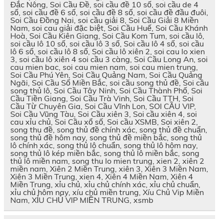
Đắc Nông, Soi Cầu Đề, soi cầu đề 10 số, soi cầu de 4
số, soi cầu đề 6 số, soi cầu đề 8 số, soi cầu đề đầu đuôi,
Soi Cầu Đồng Nai, soi cầu giải 8, Soi Cầu Giải 8 Miền
Nam, soi cau giải đặc biệt, Soi Cầu Huế, Soi Cầu Khánh
Hoà, Soi Cầu Kiên Giang, Soi Cầu Kom Tum, soi cầu lô,
soi cầu lô 10 số, soi cầu lô 3 số, Soi cầu lô 4 số, soi cầu
lô 6 số, soi cầu lô 8 số, Soi cầu lô xiên 2, soi cau lo xien
3, soi cầu lô xiên 4 soi cầu 3 càng, Soi Cầu Long An, soi
cau mien bac, soi cau mien nam, soi cau mien trung,
Soi Cầu Phú Yên, Soi Cầu Quảng Nam, Soi Cầu Quảng
Ngãi, Soi Cầu Số Miền Bắc, soi cầu song thủ đề, Soi cầu
song thủ lô, Soi Cầu Tây Ninh, Soi Cầu Thành Phố, Soi
Cầu Tiền Giang, Soi Cầu Trà Vinh, Soi Cầu TTH, Soi
Cầu Từ Chuyên Gia, Soi Cầu Vĩnh Lon, SOI CẦU VIP,
Soi Cầu Vũng Tàu, Soi Cầu xiên 3, Soi cầu xiên 4, soi
cau xỉu chủ, Soi Cầu xổ số, Soi cầu XSMB, Soi xiên 2,
song thu đề, song thủ đề chính xác, song thủ đề chuẩn,
song thủ đề hôm nay, song thủ đề miền bắc, song thủ
lô chính xác, song thủ lô chuẩn, song thủ lô hôm nay,
song thủ lô kép miền bắc, song thủ lô miền bắc, song
thủ lô miền nam, song thu lo mien trung, xien 2, xiên 2
miền nam, Xiên 2 Miền Trung, xiên 3, Xiên 3 Miền Nam,
Xiên 3 Miền Trung, xien 4, Xiên 4 Miền Nam, Xiên 4
Miền Trung, xỉu chủ, xỉu chủ chính xác, xỉu chủ chuẩn,
xỉu chủ hôm nay, xíu chủ miền trung, Xíu Chủ Vip Miền
Nam, XỈU CHỦ VIP MIỀN TRUNG, xsmb