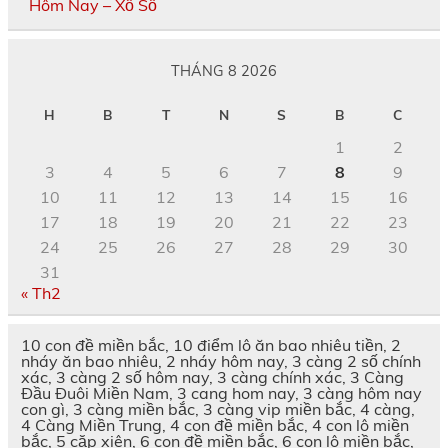
Hôm Nay – Xổ Số
THÁNG 8 2026
H
B
T
N
S
B
C
1
2
3
4
5
6
7
8
9
10
11
12
13
14
15
16
17
18
19
20
21
22
23
24
25
26
27
28
29
30
31
« Th2
10 con đề miền bắc, 10 điểm lô ăn bao nhiêu tiền, 2
nháy ăn bao nhiêu, 2 nháy hôm nay, 3 càng 2 số chính
xác, 3 càng 2 số hôm nay, 3 càng chính xác, 3 Càng
Đầu Đuôi Miền Nam, 3 cang hom nay, 3 càng hôm nay
con gì, 3 càng miền bắc, 3 càng vip miền bắc, 4 càng,
4 Càng Miền Trung, 4 con đề miền bắc, 4 con lô miền
bắc, 5 cặp xiên, 6 con đề miền bắc, 6 con lô miền bắc,