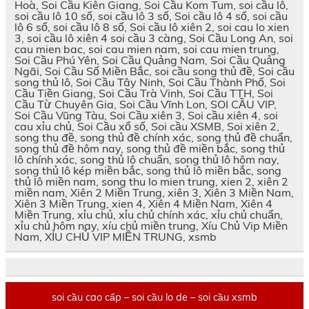
Hoà, Soi Cầu Kiên Giang, Soi Cầu Kom Tum, soi cầu lô,
soi cầu lô 10 số, soi cầu lô 3 số, Soi cầu lô 4 số, soi cầu
lô 6 số, soi cầu lô 8 số, Soi cầu lô xiên 2, soi cau lo xien
3, soi cầu lô xiên 4 soi cầu 3 càng, Soi Cầu Long An, soi
cau mien bac, soi cau mien nam, soi cau mien trung,
Soi Cầu Phú Yên, Soi Cầu Quảng Nam, Soi Cầu Quảng
Ngãi, Soi Cầu Số Miền Bắc, soi cầu song thủ đề, Soi cầu
song thủ lô, Soi Cầu Tây Ninh, Soi Cầu Thành Phố, Soi
Cầu Tiền Giang, Soi Cầu Trà Vinh, Soi Cầu TTH, Soi
Cầu Từ Chuyên Gia, Soi Cầu Vĩnh Lon, SOI CẦU VIP,
Soi Cầu Vũng Tàu, Soi Cầu xiên 3, Soi cầu xiên 4, soi
cau xỉu chủ, Soi Cầu xổ số, Soi cầu XSMB, Soi xiên 2,
song thu đề, song thủ đề chính xác, song thủ đề chuẩn,
song thủ đề hôm nay, song thủ đề miền bắc, song thủ
lô chính xác, song thủ lô chuẩn, song thủ lô hôm nay,
song thủ lô kép miền bắc, song thủ lô miền bắc, song
thủ lô miền nam, song thu lo mien trung, xien 2, xiên 2
miền nam, Xiên 2 Miền Trung, xiên 3, Xiên 3 Miền Nam,
Xiên 3 Miền Trung, xien 4, Xiên 4 Miền Nam, Xiên 4
Miền Trung, xỉu chủ, xỉu chủ chính xác, xỉu chủ chuẩn,
xỉu chủ hôm nay, xíu chủ miền trung, Xíu Chủ Vip Miền
Nam, XỈU CHỦ VIP MIỀN TRUNG, xsmb
soi cầu cao cấp – soi cầu lo de – soi cầu xsmb