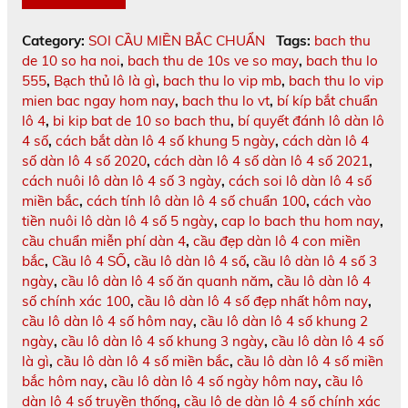
Category:
SOI CẦU MIỀN BẮC CHUẨN
Tags:
bach thu
de 10 so ha noi
,
bach thu de 10s ve so may
,
bach thu lo
555
,
Bạch thủ lô là gì
,
bach thu lo vip mb
,
bach thu lo vip
mien bac ngay hom nay
,
bach thu lo vt
,
bí kíp bắt chuẩn
lô 4
,
bi kip bat de 10 so bach thu
,
bí quyết đánh lô dàn lô
4 số
,
cách bắt dàn lô 4 số khung 5 ngày
,
cách dàn lô 4
số dàn lô 4 số 2020
,
cách dàn lô 4 số dàn lô 4 số 2021
,
cách nuôi lô dàn lô 4 số 3 ngày
,
cách soi lô dàn lô 4 số
miền bắc
,
cách tính lô dàn lô 4 số chuẩn 100
,
cách vào
tiền nuôi lô dàn lô 4 số 5 ngày
,
cap lo bach thu hom nay
,
cầu chuẩn miễn phí dàn 4
,
cầu đẹp dàn lô 4 con miền
bắc
,
Cầu lô 4 SỐ
,
cầu lô dàn lô 4 số
,
cầu lô dàn lô 4 số 3
ngày
,
cầu lô dàn lô 4 số ăn quanh năm
,
cầu lô dàn lô 4
số chính xác 100
,
cầu lô dàn lô 4 số đẹp nhất hôm nay
,
cầu lô dàn lô 4 số hôm nay
,
cầu lô dàn lô 4 số khung 2
ngày
,
cầu lô dàn lô 4 số khung 3 ngày
,
cầu lô dàn lô 4 số
là gì
,
cầu lô dàn lô 4 số miền bắc
,
cầu lô dàn lô 4 số miền
bắc hôm nay
,
cầu lô dàn lô 4 số ngày hôm nay
,
cầu lô
dàn lô 4 số truyền thống
,
cầu lô de dàn lô 4 số chính xác