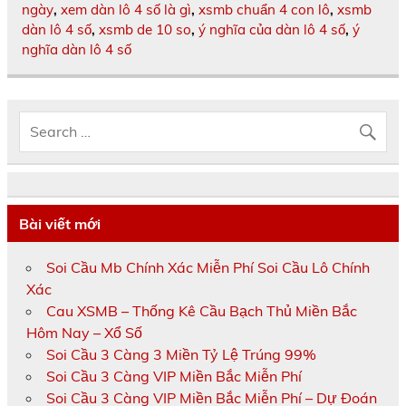
ngày
,
xem dàn lô 4 số là gì
,
xsmb chuẩn 4 con lô
,
xsmb
dàn lô 4 số
,
xsmb de 10 so
,
ý nghĩa của dàn lô 4 số
,
ý
nghĩa dàn lô 4 số
Bài viết mới
Soi Cầu Mb Chính Xác Miễn Phí Soi Cầu Lô Chính
Xác
Cau XSMB – Thống Kê Cầu Bạch Thủ Miền Bắc
Hôm Nay – Xổ Số
Soi Cầu 3 Càng 3 Miền Tỷ Lệ Trúng 99%
Soi Cầu 3 Càng VIP Miền Bắc Miễn Phí
Soi Cầu 3 Càng VIP Miền Bắc Miễn Phí – Dự Đoán