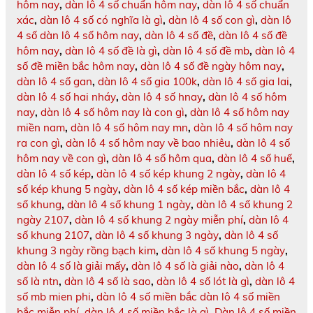
hôm nay
,
dàn lô 4 số chuẩn hôm nay
,
dàn lô 4 số chuẩn
xác
,
dàn lô 4 số có nghĩa là gì
,
dàn lô 4 số con gì
,
dàn lô
4 số dàn lô 4 số hôm nay
,
dàn lô 4 số đề
,
dàn lô 4 số đề
hôm nay
,
dàn lô 4 số đề là gì
,
dàn lô 4 số đề mb
,
dàn lô 4
số đề miền bắc hôm nay
,
dàn lô 4 số đề ngày hôm nay
,
dàn lô 4 số gan
,
dàn lô 4 số gia 100k
,
dàn lô 4 số gia lai
,
dàn lô 4 số hai nháy
,
dàn lô 4 số hnay
,
dàn lô 4 số hôm
nay
,
dàn lô 4 số hôm nay là con gì
,
dàn lô 4 số hôm nay
miền nam
,
dàn lô 4 số hôm nay mn
,
dàn lô 4 số hôm nay
ra con gì
,
dàn lô 4 số hôm nay về bao nhiêu
,
dàn lô 4 số
hôm nay về con gì
,
dàn lô 4 số hôm qua
,
dàn lô 4 số huế
,
dàn lô 4 số kép
,
dàn lô 4 số kép khung 2 ngày
,
dàn lô 4
số kép khung 5 ngày
,
dàn lô 4 số kép miền bắc
,
dàn lô 4
số khung
,
dàn lô 4 số khung 1 ngày
,
dàn lô 4 số khung 2
ngày 2107
,
dàn lô 4 số khung 2 ngày miễn phí
,
dàn lô 4
số khung 2107
,
dàn lô 4 số khung 3 ngày
,
dàn lô 4 số
khung 3 ngày rồng bạch kim
,
dàn lô 4 số khung 5 ngày
,
dàn lô 4 số là giải mấy
,
dàn lô 4 số là giải nào
,
dàn lô 4
số là ntn
,
dàn lô 4 số là sao
,
dàn lô 4 số lót là gì
,
dàn lô 4
số mb mien phi
,
dàn lô 4 số miền bắc dàn lô 4 số miền
bắc miễn phí
,
dàn lô 4 số miền bắc là gì
,
Dàn lô 4 số miền