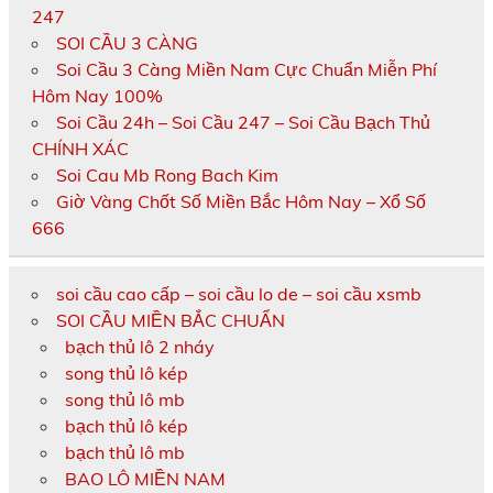
247
SOI CẦU 3 CÀNG
Soi Cầu 3 Càng Miền Nam Cực Chuẩn Miễn Phí
Hôm Nay 100%
Soi Cầu 24h – Soi Cầu 247 – Soi Cầu Bạch Thủ
CHÍNH XÁC
Soi Cau Mb Rong Bach Kim
Giờ Vàng Chốt Số Miền Bắc Hôm Nay – Xổ Số
666
soi cầu cao cấp – soi cầu lo de – soi cầu xsmb
SOI CẦU MIỀN BẮC CHUẨN
bạch thủ lô 2 nháy
song thủ lô kép
song thủ lô mb
bạch thủ lô kép
bạch thủ lô mb
BAO LÔ MIỀN NAM