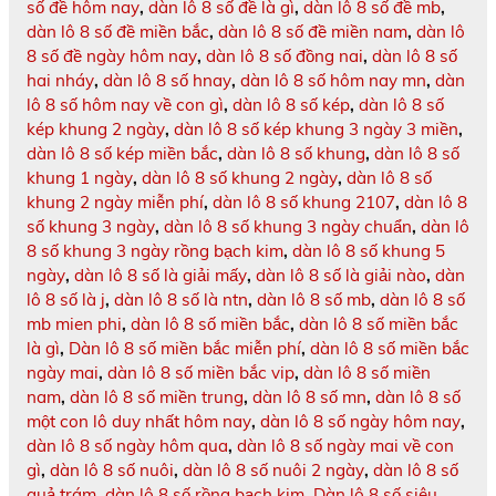
số đề hôm nay
,
dàn lô 8 số đề là gì
,
dàn lô 8 số đề mb
,
dàn lô 8 số đề miền bắc
,
dàn lô 8 số đề miền nam
,
dàn lô
8 số đề ngày hôm nay
,
dàn lô 8 số đồng nai
,
dàn lô 8 số
hai nháy
,
dàn lô 8 số hnay
,
dàn lô 8 số hôm nay mn
,
dàn
lô 8 số hôm nay về con gì
,
dàn lô 8 số kép
,
dàn lô 8 số
kép khung 2 ngày
,
dàn lô 8 số kép khung 3 ngày 3 miền
,
dàn lô 8 số kép miền bắc
,
dàn lô 8 số khung
,
dàn lô 8 số
khung 1 ngày
,
dàn lô 8 số khung 2 ngày
,
dàn lô 8 số
khung 2 ngày miễn phí
,
dàn lô 8 số khung 2107
,
dàn lô 8
số khung 3 ngày
,
dàn lô 8 số khung 3 ngày chuẩn
,
dàn lô
8 số khung 3 ngày rồng bạch kim
,
dàn lô 8 số khung 5
ngày
,
dàn lô 8 số là giải mấy
,
dàn lô 8 số là giải nào
,
dàn
lô 8 số là j
,
dàn lô 8 số là ntn
,
dàn lô 8 số mb
,
dàn lô 8 số
mb mien phi
,
dàn lô 8 số miền bắc
,
dàn lô 8 số miền bắc
là gì
,
Dàn lô 8 số miền bắc miễn phí
,
dàn lô 8 số miền bắc
ngày mai
,
dàn lô 8 số miền bắc vip
,
dàn lô 8 số miền
nam
,
dàn lô 8 số miền trung
,
dàn lô 8 số mn
,
dàn lô 8 số
một con lô duy nhất hôm nay
,
dàn lô 8 số ngày hôm nay
,
dàn lô 8 số ngày hôm qua
,
dàn lô 8 số ngày mai về con
gì
,
dàn lô 8 số nuôi
,
dàn lô 8 số nuôi 2 ngày
,
dàn lô 8 số
quả trám
,
dàn lô 8 số rồng bạch kim
,
Dàn lô 8 số siêu