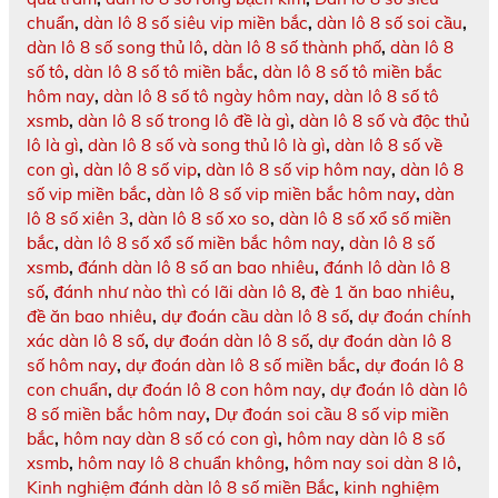
chuẩn
,
dàn lô 8 số siêu vip miền bắc
,
dàn lô 8 số soi cầu
,
dàn lô 8 số song thủ lô
,
dàn lô 8 số thành phố
,
dàn lô 8
số tô
,
dàn lô 8 số tô miền bắc
,
dàn lô 8 số tô miền bắc
hôm nay
,
dàn lô 8 số tô ngày hôm nay
,
dàn lô 8 số tô
xsmb
,
dàn lô 8 số trong lô đề là gì
,
dàn lô 8 số và độc thủ
lô là gì
,
dàn lô 8 số và song thủ lô là gì
,
dàn lô 8 số về
con gì
,
dàn lô 8 số vip
,
dàn lô 8 số vip hôm nay
,
dàn lô 8
số vip miền bắc
,
dàn lô 8 số vip miền bắc hôm nay
,
dàn
lô 8 số xiên 3
,
dàn lô 8 số xo so
,
dàn lô 8 số xổ số miền
bắc
,
dàn lô 8 số xổ số miền bắc hôm nay
,
dàn lô 8 số
xsmb
,
đánh dàn lô 8 số an bao nhiêu
,
đánh lô dàn lô 8
số
,
đánh như nào thì có lãi dàn lô 8
,
đè 1 ăn bao nhiêu
,
đề ăn bao nhiêu
,
dự đoán cầu dàn lô 8 số
,
dự đoán chính
xác dàn lô 8 số
,
dự đoán dàn lô 8 số
,
dự đoán dàn lô 8
số hôm nay
,
dự đoán dàn lô 8 số miền bắc
,
dự đoán lô 8
con chuẩn
,
dự đoán lô 8 con hôm nay
,
dự đoán lô dàn lô
8 số miền bắc hôm nay
,
Dự đoán soi cầu 8 số vip miền
bắc
,
hôm nay dàn 8 số có con gì
,
hôm nay dàn lô 8 số
xsmb
,
hôm nay lô 8 chuẩn không
,
hôm nay soi dàn 8 lô
,
Kinh nghiệm đánh dàn lô 8 số miền Bắc
,
kinh nghiệm