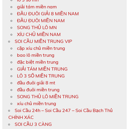
giải tám miền nam
ĐẦU ĐUÔI GIẢI 8 MIỀN NAM
ĐẦU ĐUÔI MIỀN NAM
SONG THỦ LÔ MN
XÍU CHỦ MIỀN NAM
SOI CẦU MIỀN TRUNG VIP
cặp xíu chủ miền trung
bao lô miền trung
đặc biệt miền trung
GIẢI TÁM MIỀN TRUNG
LÔ 3 SỐ MIỀN TRUNG
đầu đuôi giải 8 mt
đầu đuôi miền trung
SONG THỦ LÔ MIỀN TRUNG
xíu chủ miền trung
Soi Cầu 24h – Soi Cầu 247 – Soi Cầu Bạch Thủ
CHÍNH XÁC
SOI CẦU 3 CÀNG