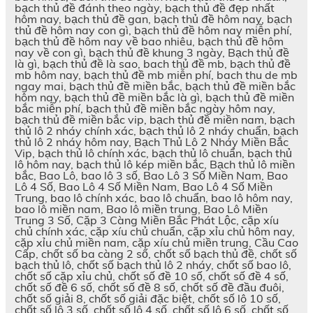
bạch thủ đề đánh theo ngày, bạch thủ đề đẹp nhất
hôm nay, bạch thủ đề gan, bạch thủ đề hôm nay, bạch
thủ đề hôm nay con gì, bạch thủ đề hôm nay miễn phí,
bạch thủ đề hôm nay về bao nhiêu, bạch thủ đề hôm
nay về con gì, bạch thủ đề khung 3 ngày, Bạch thủ đề
là gì, bạch thủ đề là sao, bach thủ đề mb, bạch thủ đề
mb hôm nay, bạch thủ đề mb miễn phí, bach thu de mb
ngay mai, bạch thủ đề miền bắc, bạch thủ đề miền bắc
hôm nay, bạch thủ đề miền bắc là gì, bạch thủ đề miền
bắc miễn phí, bạch thủ đề miền bắc ngày hôm nay,
bạch thủ đề miền bắc vip, bạch thủ đề miền nam, bạch
thủ lô 2 nháy chính xác, bạch thủ lô 2 nháy chuẩn, bạch
thủ lô 2 nháy hôm nay, Bạch Thủ Lô 2 Nháy Miền Bắc
Vip, bạch thủ lô chính xác, bạch thủ lô chuẩn, bạch thủ
lô hôm nay, bạch thủ lô kép miền bắc, Bạch thủ lô miền
bắc, Bao Lô, bao lô 3 số, Bao Lô 3 Số Miền Nam, Bao
Lô 4 Số, Bao Lô 4 Số Miền Nam, Bao Lô 4 Số Miền
Trung, bao lô chính xác, bao lô chuẩn, bao lô hôm nay,
bao lô miền nam, Bao lô miền trung, Bao Lô Miền
Trung 3 Số, Cặp 3 Càng Miền Bắc Phát Lộc, cặp xíu
chủ chính xác, cặp xíu chủ chuẩn, cặp xỉu chủ hôm nay,
cặp xỉu chủ miền nam, cặp xíu chủ miền trung, Cầu Cao
Cấp, chốt số ba càng 2 số, chốt số bạch thủ đề, chốt số
bạch thủ lô, chốt số bạch thủ lô 2 nháy, chốt số bao lô,
chốt số cặp xỉu chủ, chốt số đề 10 số, chốt số đề 4 số,
chốt số đề 6 số, chốt số đề 8 số, chốt số đề đầu đuôi,
chốt số giải 8, chốt số giải đặc biệt, chốt số lô 10 số,
chốt số lô 3 số, chốt số lô 4 số, chốt số lô 6 số, chốt số