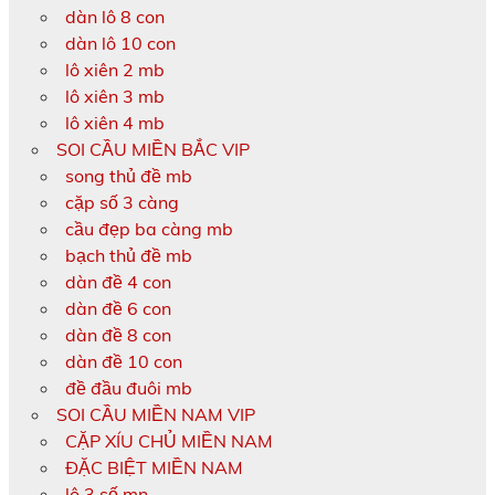
dàn lô 8 con
dàn lô 10 con
lô xiên 2 mb
lô xiên 3 mb
lô xiên 4 mb
SOI CẦU MIỀN BẮC VIP
song thủ đề mb
cặp số 3 càng
cầu đẹp ba càng mb
bạch thủ đề mb
dàn đề 4 con
dàn đề 6 con
dàn đề 8 con
dàn đề 10 con
đề đầu đuôi mb
SOI CẦU MIỀN NAM VIP
CẶP XÍU CHỦ MIỀN NAM
ĐẶC BIỆT MIỀN NAM
lô 3 số mn