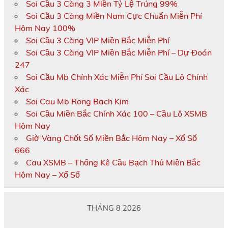
Soi Cầu 3 Càng 3 Miền Tỷ Lệ Trúng 99%
Soi Cầu 3 Càng Miền Nam Cực Chuẩn Miễn Phí
Hôm Nay 100%
Soi Cầu 3 Càng VIP Miền Bắc Miễn Phí
Soi Cầu 3 Càng VIP Miền Bắc Miễn Phí – Dự Đoán
247
Soi Cầu Mb Chính Xác Miễn Phí Soi Cầu Lô Chính
Xác
Soi Cau Mb Rong Bach Kim
Soi Cầu Miền Bắc Chính Xác 100 – Cầu Lô XSMB
Hôm Nay
Giờ Vàng Chốt Số Miền Bắc Hôm Nay – Xổ Số
666
Cau XSMB – Thống Kê Cầu Bạch Thủ Miền Bắc
Hôm Nay – Xổ Số
THÁNG 8 2026