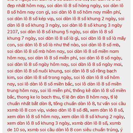
đẹp nhất hôm nay
,
soi dàn lô 8 số hàng ngày
,
soi dàn lô
8 số hôm nay con gì
,
soi dàn lô 8 số hôm nay miễn phí
,
soi dàn lô 8 số kép vip
,
soi dàn lô 8 số khung 2 ngày
,
soi
dàn lô 8 số khung 3 ngày
,
soi dàn lô 8 số khung 3 ngày
2107
,
soi dàn lô 8 số khung 5 ngày
,
soi dàn lô 8 số
khung 7 ngày
,
soi dàn lô 8 số là gì
,
soi dàn lô 8 số là mấy
con
,
soi dàn lô 8 số là như thế nào
,
soi dàn lô 8 số mb
,
soi dàn lô 8 số mb hôm nay
,
soi dàn lô 8 số miền nam
hôm nay
,
soi dàn lô 8 số miễn phí
,
soi dàn lô 8 số ngày
,
soi dàn lô 8 số ngày hôm nay
,
soi dàn lô 8 số ngày mai
,
soi dàn lô 8 số nuôi khung
,
soi dàn lô 8 số rồng bạch
kim
,
soi dàn lô 8 số trong ngày
,
soi lô dàn lô 8 số hôm
nay
,
soi lô dàn lô 8 số miền bắc
,
soi lô dàn lô 8 số miền
trung hôm nay
,
soi lô miễn phí
,
thống kê dàn lô 8 số miền
bắc
,
thong ke lo bach thu
,
tỉ lệ ăn dàn 8 hôm nay
,
tỉ lệ
chuẩn nhất bắt dàn 8
,
tổng chuẩn dàn lô 8
,
tư vấn soi cầu
xsmb lô 8 con víp
,
video dàn lô 8 số đề
,
xem dàn lô 8 số
,
xem dàn lô 8 số hôm nay
,
xem dàn lô 8 số khung 2 ngày
,
xem dàn lô 8 số khung 3 ngày
,
xsmb dàn lô 8 số
,
xsmb
de 10 so
,
xsmb soi cầu dàn lô 8 con siêu chuẩn trúng
,
ý