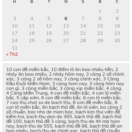
H
B
T
N
S
B
C
1
2
3
4
5
6
7
8
9
10
11
12
13
14
15
16
17
18
19
20
21
22
23
24
25
26
27
28
29
30
31
« Th2
10 con đề miền bắc, 10 điểm lô ăn bao nhiêu tiền, 2
nháy ăn bao nhiêu, 2 nháy hôm nay, 3 càng 2 số chính
xác, 3 càng 2 số hôm nay, 3 càng chính xác, 3 Càng
Đầu Đuôi Miền Nam, 3 cang hom nay, 3 càng hôm nay
con gì, 3 càng miền bắc, 3 càng vip miền bắc, 4 càng,
4 Càng Miền Trung, 4 con đề miền bắc, 4 con lô miền
bắc, 5 cặp xiên, 6 con đề miền bắc, 6 con lô miền bắc,
7 cao thu chot so de bach thu, 8 con đề miền bắc, 8
con lô miền bắc, ăn bạch thủ đề, ăn lô xiên, ba càng 2
số chuẩn, bac nho de mien bac, bạch kim thư viện đề
kiểm tra, bach thu dan de 365, bạch thủ đề, bạch thủ
đề 100, bạch thủ đề 3 càng, bach thu de 4h mb hom
nay, bach thu de 555, bạch thủ đề 86, bạch thủ đề an
bao nhiêu, bach thu de chinh xac, bạch thủ đề chuẩn,