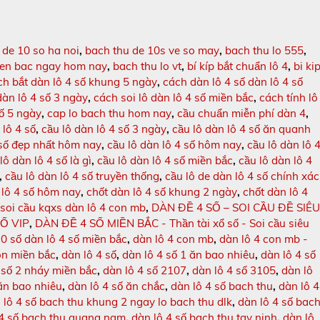
 de 10 so ha noi
,
bach thu de 10s ve so may
,
bach thu lo 555
,
mien bac ngay hom nay
,
bach thu lo vt
,
bí kíp bắt chuẩn lô 4
,
bi ki
ch bắt dàn lô 4 số khung 5 ngày
,
cách dàn lô 4 số dàn lô 4 số
dàn lô 4 số 3 ngày
,
cách soi lô dàn lô 4 số miền bắc
,
cách tính lô
số 5 ngày
,
cap lo bach thu hom nay
,
cầu chuẩn miễn phí dàn 4
,
 lô 4 số
,
cầu lô dàn lô 4 số 3 ngày
,
cầu lô dàn lô 4 số ăn quanh
 số đẹp nhất hôm nay
,
cầu lô dàn lô 4 số hôm nay
,
cầu lô dàn lô 
lô dàn lô 4 số là gì
,
cầu lô dàn lô 4 số miền bắc
,
cầu lô dàn lô 4
,
cầu lô dàn lô 4 số truyền thống
,
cầu lô de dàn lô 4 số chính xác
 lô 4 số hôm nay
,
chốt dàn lô 4 số khung 2 ngày
,
chốt dàn lô 4
soi cầu kqxs dàn lô 4 con mb
,
DÀN ĐỀ 4 SỐ – SOI CẦU ĐỀ SIÊ
Ố VIP
,
DÀN ĐỀ 4 SỐ MIỀN BẮC - Thần tài xổ số - Soi cầu siêu
0 số dàn lô 4 số miền bắc
,
dàn lô 4 con mb
,
dàn lô 4 con mb -
on miền bắc
,
dàn lô 4 số
,
dàn lô 4 số 1 ăn bao nhiêu
,
dàn lô 4 số
 số 2 nháy miền bắc
,
dàn lô 4 số 2107
,
dàn lô 4 số 3105
,
dàn lô
 ăn bao nhiêu
,
dàn lô 4 số ăn chắc
,
dàn lô 4 số bach thu
,
dàn lô 4
 lô 4 số bach thu khung 2 ngay lo bach thu dlk
,
dàn lô 4 số bac
 4 số bach thu quang nam
,
dàn lô 4 số bach thu tay ninh
,
dàn lô