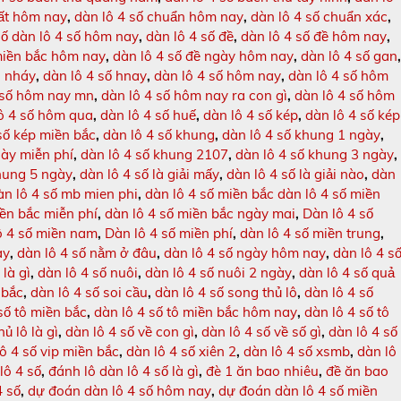
hất hôm nay
,
dàn lô 4 số chuẩn hôm nay
,
dàn lô 4 số chuẩn xác
,
số dàn lô 4 số hôm nay
,
dàn lô 4 số đề
,
dàn lô 4 số đề hôm nay
,
miền bắc hôm nay
,
dàn lô 4 số đề ngày hôm nay
,
dàn lô 4 số gan
i nháy
,
dàn lô 4 số hnay
,
dàn lô 4 số hôm nay
,
dàn lô 4 số hôm
 số hôm nay mn
,
dàn lô 4 số hôm nay ra con gì
,
dàn lô 4 số hôm
ô 4 số hôm qua
,
dàn lô 4 số huế
,
dàn lô 4 số kép
,
dàn lô 4 số kép
số kép miền bắc
,
dàn lô 4 số khung
,
dàn lô 4 số khung 1 ngày
,
gày miễn phí
,
dàn lô 4 số khung 2107
,
dàn lô 4 số khung 3 ngày
,
khung 5 ngày
,
dàn lô 4 số là giải mấy
,
dàn lô 4 số là giải nào
,
dàn
àn lô 4 số mb mien phi
,
dàn lô 4 số miền bắc dàn lô 4 số miền
iền bắc miễn phí
,
dàn lô 4 số miền bắc ngày mai
,
Dàn lô 4 số
ô 4 số miền nam
,
Dàn lô 4 số miền phí
,
dàn lô 4 số miền trung
,
ay
,
dàn lô 4 số nằm ở đâu
,
dàn lô 4 số ngày hôm nay
,
dàn lô 4 s
 là gì
,
dàn lô 4 số nuôi
,
dàn lô 4 số nuôi 2 ngày
,
dàn lô 4 số quả
 bắc
,
dàn lô 4 số soi cầu
,
dàn lô 4 số song thủ lô
,
dàn lô 4 số
số tô miền bắc
,
dàn lô 4 số tô miền bắc hôm nay
,
dàn lô 4 số tô
ủ lô là gì
,
dàn lô 4 số về con gì
,
dàn lô 4 số về số gì
,
dàn lô 4 số
ô 4 số vip miền bắc
,
dàn lô 4 số xiên 2
,
dàn lô 4 số xsmb
,
dàn lô
lô 4 số
,
đánh lô dàn lô 4 số là gì
,
đè 1 ăn bao nhiêu
,
đề ăn bao
4 số
,
dự đoán dàn lô 4 số hôm nay
,
dự đoán dàn lô 4 số miền