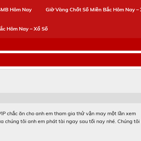
XSMB Hôm Nay
Giờ Vàng Chốt Số Miền Bắc Hôm Nay –
ắc Hôm Nay – Xổ Số
IP chắc ăn cho anh em tham gia thử vận may một lần xem
ủa chúng tôi anh em phát tài ngay sau tối nay nhé. Chúng tôi