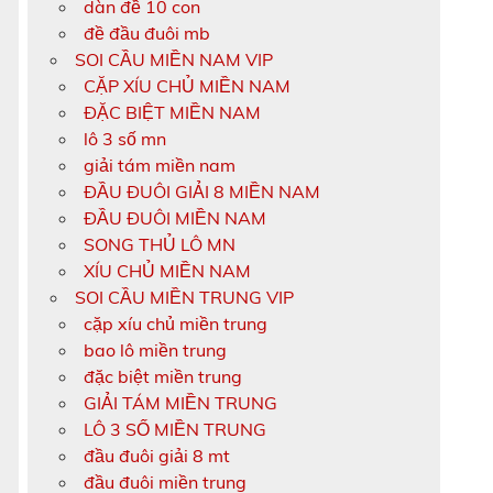
dàn đề 10 con
đề đầu đuôi mb
SOI CẦU MIỀN NAM VIP
,
CẶP XÍU CHỦ MIỀN NAM
ĐẶC BIỆT MIỀN NAM
lô 3 số mn
giải tám miền nam
ĐẦU ĐUÔI GIẢI 8 MIỀN NAM
ĐẦU ĐUÔI MIỀN NAM
SONG THỦ LÔ MN
XÍU CHỦ MIỀN NAM
SOI CẦU MIỀN TRUNG VIP
cặp xíu chủ miền trung
bao lô miền trung
đặc biệt miền trung
0
GIẢI TÁM MIỀN TRUNG
LÔ 3 SỐ MIỀN TRUNG
đầu đuôi giải 8 mt
đầu đuôi miền trung