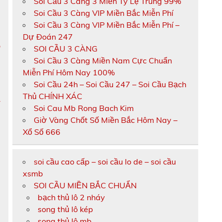
Soi Cầu 3 Càng 3 Miền Tỷ Lệ Trúng 99%
Soi Cầu 3 Càng VIP Miền Bắc Miễn Phí
Soi Cầu 3 Càng VIP Miền Bắc Miễn Phí –
Dự Đoán 247
p
SOI CẦU 3 CÀNG
Soi Cầu 3 Càng Miền Nam Cực Chuẩn
Miễn Phí Hôm Nay 100%
Soi Cầu 24h – Soi Cầu 247 – Soi Cầu Bạch
Thủ CHÍNH XÁC
4
Soi Cau Mb Rong Bach Kim
Giờ Vàng Chốt Số Miền Bắc Hôm Nay –
Xổ Số 666
U
soi cầu cao cấp – soi cầu lo de – soi cầu
xsmb
SOI CẦU MIỀN BẮC CHUẨN
bạch thủ lô 2 nháy
song thủ lô kép
h
song thủ lô mb