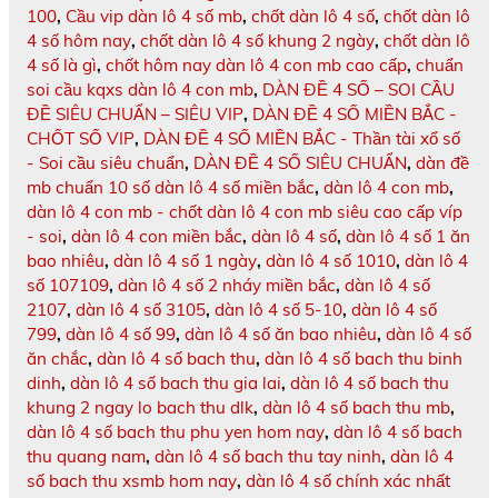
100
,
Cầu vip dàn lô 4 số mb
,
chốt dàn lô 4 số
,
chốt dàn lô
4 số hôm nay
,
chốt dàn lô 4 số khung 2 ngày
,
chốt dàn lô
4 số là gì
,
chốt hôm nay dàn lô 4 con mb cao cấp
,
chuẩn
soi cầu kqxs dàn lô 4 con mb
,
DÀN ĐỀ 4 SỐ – SOI CẦU
ĐỀ SIÊU CHUẨN – SIÊU VIP
,
DÀN ĐỀ 4 SỐ MIỀN BẮC -
CHỐT SỐ VIP
,
DÀN ĐỀ 4 SỐ MIỀN BẮC - Thần tài xổ số
- Soi cầu siêu chuẩn
,
DÀN ĐỀ 4 SỐ SIÊU CHUẨN
,
dàn đề
mb chuẩn 10 số dàn lô 4 số miền bắc
,
dàn lô 4 con mb
,
dàn lô 4 con mb - chốt dàn lô 4 con mb siêu cao cấp víp
- soi
,
dàn lô 4 con miền bắc
,
dàn lô 4 số
,
dàn lô 4 số 1 ăn
bao nhiêu
,
dàn lô 4 số 1 ngày
,
dàn lô 4 số 1010
,
dàn lô 4
số 107109
,
dàn lô 4 số 2 nháy miền bắc
,
dàn lô 4 số
2107
,
dàn lô 4 số 3105
,
dàn lô 4 số 5-10
,
dàn lô 4 số
799
,
dàn lô 4 số 99
,
dàn lô 4 số ăn bao nhiêu
,
dàn lô 4 số
ăn chắc
,
dàn lô 4 số bach thu
,
dàn lô 4 số bach thu binh
dinh
,
dàn lô 4 số bach thu gia lai
,
dàn lô 4 số bach thu
khung 2 ngay lo bach thu dlk
,
dàn lô 4 số bach thu mb
,
dàn lô 4 số bach thu phu yen hom nay
,
dàn lô 4 số bach
thu quang nam
,
dàn lô 4 số bach thu tay ninh
,
dàn lô 4
số bach thu xsmb hom nay
,
dàn lô 4 số chính xác nhất