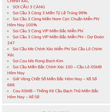
CHÍNH XÁC
SOI CẦU 3 CÀNG
Soi Cầu 3 Càng 3 Miền Tỷ Lệ Trúng 99%
Soi Cầu 3 Càng Miền Nam Cực Chuẩn Miễn Phí
Hôm Nay 100%
Soi Cầu 3 Càng VIP Miền Bắc Miễn Phí
Soi Cầu 3 Càng VIP Miền Bắc Miễn Phí – Dự Đoán
247
Soi Cầu Mb Chính Xác Miễn Phí Soi Cầu Lô Chính
Xác
Soi Cau Mb Rong Bach Kim
Soi Cầu Miền Bắc Chính Xác 100 – Cầu Lô XSMB
Hôm Nay
Giờ Vàng Chốt Số Miền Bắc Hôm Nay – Xổ Số
666
Cau XSMB – Thống Kê Cầu Bạch Thủ Miền Bắc
Hôm Nay – Xổ Số