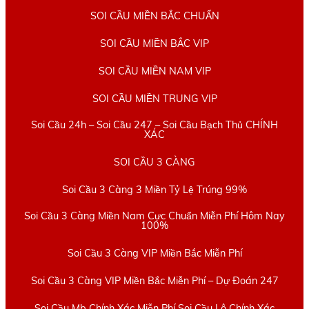
SOI CẦU MIỀN BẮC CHUẨN
SOI CẦU MIỀN BẮC VIP
SOI CẦU MIỀN NAM VIP
SOI CẦU MIỀN TRUNG VIP
Soi Cầu 24h – Soi Cầu 247 – Soi Cầu Bạch Thủ CHÍNH
XÁC
SOI CẦU 3 CÀNG
Soi Cầu 3 Càng 3 Miền Tỷ Lệ Trúng 99%
Soi Cầu 3 Càng Miền Nam Cực Chuẩn Miễn Phí Hôm Nay
100%
Soi Cầu 3 Càng VIP Miền Bắc Miễn Phí
Soi Cầu 3 Càng VIP Miền Bắc Miễn Phí – Dự Đoán 247
Soi Cầu Mb Chính Xác Miễn Phí Soi Cầu Lô Chính Xác