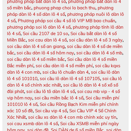
phương pháp bắt dàn lô 4 số
,
phương pháp bắt dàn lô 4
số miền bắc
,
phuong phap choi lo bach thu
,
phương
pháp dàn lô 4 số dàn lô 4 số
,
phương pháp nuôi lô dàn lô
4 số
,
Phương pháp soi cầu 4 số lô VIP MB bao chuẩn
,
phương pháp soi lô dàn lô 4 số
,
phương pháp tính lô dàn
lô 4 số
,
Soi cầu 2107 de 10 so
,
Soi cầu bắt dàn lô 4 số
Miền Bắc
,
soi cau dàn lô 4 số
,
soi cầu dàn lô 4 số 3 ngày
,
soi cầu dàn lô 4 số an giang
,
soi cầu dàn lô 4 số de miền
bắc
,
soi cầu dàn lô 4 số hôm nay
,
soi cầu dàn lô 4 số mb
,
soi cầu dàn lô 4 số miền bắc
,
Soi cầu dàn lô 4 số miền
Bắc miễn phí
,
soi cầu dàn lô 4 số miễn phí
,
soi cầu kqxs
dàn lô 4 con mb
,
soi cầu lô chuẩn dàn 4
,
soi cầu lô dàn
lô 4 số 101010
,
soi cầu lô dàn lô 4 số 107105
,
soi cầu lô
dàn lô 4 số chính xác nhất
,
soi cầu lô dàn lô 4 số xổ số
đài phát
,
soi cầu lô tô dàn lô 4 số
,
soi cau mb vip - 4 số
vip hôm nay
,
soi cầu miền bắc lô 4 số
,
Soi cầu miễn phí
101010 lô 4 số
,
Soi cầu Rồng Bạch Kim miễn phí chính
xác 10 số đề
,
Soi cầu vip 4 số
,
Soi Cầu VIP 4 Số Chính
Xác Nhất
,
soi cầu xs dàn lô 4 con mb chính xác uy tín
,
soi cau xsmb dàn lô 4 số
,
Soi cầu XSMB miễn phí ngày
hôm nay
,
soi dàn đề
,
Soi DÀN de 6 số miền Bắc
,
soi dàn