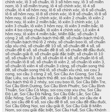
chính xác, lô 3 số chuẩn, lô 3 số hôm nay, lô 3 số miền
nam, lô 3 số miền trung, lô 4 số chính xác, lô 4 số
chuẩn, lô 4 số hôm nay, lô 6 số chính xác, lô 6 số chuẩn,
lô 6 số hôm nay, lô 8 số chính xác, lô 8 số chuẩn, lô 8 số
hôm nay, lô xiên 2 chính xác, lô xiên 2 chuẩn, lô xiên 2
hôm nay, lô xiên 2 miền bắc, lô xiên 3 chính xác, Lô
xiên 3 chuẩn, lô xiên 3 hôm nay, lô xiên 3 miền bắc, lô
xiên 4 ba càng chuẩn, lô xiên 4 chính xác, Lô xiên 4
hôm nay, lô xiên 4 miền bắc, Miền Bắc, số chuẩn 3
càng 2 số, số chuẩn bạch thủ đề, số chuẩn bạch thủ lô,
số chuẩn bạch thủ lô 2 nháy, số chuẩn bao lô, số chuẩn
cặp xỉu chủ, số chuẩn đề 10 số, số chuẩn đề 4 số, số
chuẩn đề 6 số, số chuẩn đề 8 số, số chuẩn đề đầu đuôi,
số chuẩn giải 8, số chuẩn giải đặc biệt, số chuẩn lô 10
số, số chuẩn lô 3 số, số chuẩn lô 4 số, số chuẩn lô 6 số,
số chuẩn lô 8 số, số chuẩn lô xiên 2, số chuẩn lô xiên 3,
số chuẩn lô xiên 4 số chuẩn 3 càng, số chuẩn song thủ
đề, số chuẩn song thủ lô, số chuẩn xỉu chủ, soi cau 3
cang, soi cầu 3 càng 2 số, Soi Cầu An Giang, Soi Cầu
Bạc Liêu, soi cầu bạch thủ đề, soi cầu bạch thủ lô, soi
cầu bạch thủ lô 2 nháy, soi cau bao lô, Soi Cầu Bến Tre,
Soi Cầu Bình Dương, Soi Cầu Bình Phước, Soi Cầu Bình
Thuận, Soi Cầu Cà Mau, soi cau cap xiu chu, Soi Cầu
Đà Lạt, Soi Cầu Đà Nẵng, Soi Cầu Đắc Lắc, Soi Cầu
Đắc Nông, Soi Cầu Đề, soi cầu đề 10 số, soi cầu de 4
số, soi cầu đề 6 số, soi cầu đề 8 số, soi cầu đề đầu đuôi,
Soi Cầu Đồng Nai, soi cầu giải 8, Soi Cầu Giải 8 Miền
Nam, soi cau giải đặc biệt, Soi Cầu Huế, Soi Cầu Khánh