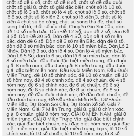
chốt số đề 6 số, chốt số đề 8 số, chốt số đề đầu đuôi,
chốt số giải 8, chốt số giải đặc biệt, chốt số lô 10 số,
chốt số lô 3 số, chốt số lô 4 số, chốt số lô 6 số, chốt số
lô 8 số, chốt số lô xiên 2, chốt số lô xiên 3, chốt số lô
xiên 4 chốt số ba càng, chốt số song thủ đề, chốt số
song thủ lô, chốt số xỉu chủ, Chuyên Gia Soi Cầu, dàn
đề 10 số miền bắc, Dàn Đề 12 Số, dan đề 2 số, Dàn Đề
3 Số, Dàn Đề 30 Số, Dàn đề 4 SỐ, dàn đề 4 số miền
bắc, dàn đề 6 số, Dàn đề 6 số miền Bắc, dàn đề 8 số,
dàn đề 8 số miền bắc, dàn lô 10 số miền bắc, Dàn Lô 2
Nháy, Dàn lô 3 số, dàn lô 4 số, Dàn lô 4 số miền bắc,
Dàn Lô 5 Số, dan lo 6 so, dàn lô 6 số miền bắc, dàn lô
8 số miền bắc, đầu đuôi đặc biệt miền trung, đầu đuôi
giải 8 miền nam, đầu đuôi giải 8 miền trung, đầu đuôi
giải đặc biệt miền nam, Đầu Đuôi Miền Nam, Đầu Đuôi
Miền Trung, đề 10 số chính xác, đề 10 số chuẩn, đề 10
số hôm nay, đề 4 số chính xác, đề 4 số chuẩn, đề 4 số
hôm nay, đề 6 số chính xác, đề 6 số chuẩn, đề 6 số
hôm nay, đề 8 số chính xác, đề 8 số chuẩn, đề 8 số
hôm nay, đề đầu đuôi chính xác, đề đầu đuôi chuẩn, đề
đầu đuôi hôm nay, Đề Đầu Đuôi Miền Bắc, Dự Đoán
Miền Bắc, Dự Đoán Soi Cầu, Dự Đoán Xổ Số, Giải 7
Miền Nam, Giải 7 Miền Trung, giải 8, giải 8 chính xác,
giải 8 chuẩn, giải 8 hôm nay, GIAI 8 MIỀN NAM, giải 8
miền trung, Giải 8 Miền Trung Vip, giải đặc biệt chính
xác, giải đặc biệt chuẩn, giải đặc biệt hôm nay, giải đặc
biệt miền nam, giải đặc biệt miền trung, kqxs, lô 10 số
chính xác, lô 10 số chuẩn, lô 10 số hôm nay, lô 3 số