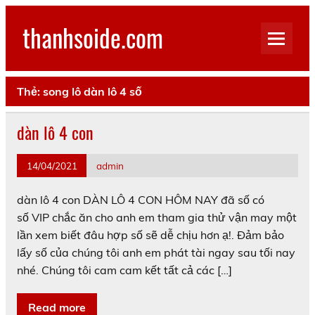
Skip
to
thanhsoide.com
content
Thẻ:
song lô dàn lô 4 số
dàn lô 4 con
14/04/2021
admin
dàn lô 4 con DÀN LÔ 4 CON HÔM NAY đã số có
số VIP chắc ăn cho anh em tham gia thử vận may một
lần xem biết đâu hợp số sẽ dễ chịu hơn ạ!. Đảm bảo
lấy số của chúng tôi anh em phát tài ngay sau tối nay
nhé. Chúng tôi cam cam kết tất cả các […]
Read more