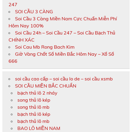
247
SOI CẦU 3 CÀNG
Soi Cầu 3 Càng Miền Nam Cực Chuẩn Miễn Phí
Hôm Nay 100%
Soi Cầu 24h – Soi Cầu 247 – Soi Cầu Bạch Thủ
CHÍNH XÁC
Soi Cau Mb Rong Bach Kim
Giờ Vàng Chốt Số Miền Bắc Hôm Nay – Xổ Số
666
soi cầu cao cấp – soi cầu lo de – soi cầu xsmb
SOI CẦU MIỀN BẮC CHUẨN
bạch thủ lô 2 nháy
song thủ lô kép
song thủ lô mb
bạch thủ lô kép
bạch thủ lô mb
BAO LÔ MIỀN NAM