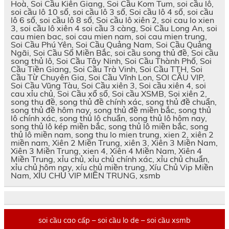
Hoà, Soi Cầu Kiên Giang, Soi Cầu Kom Tum, soi cầu lô,
soi cầu lô 10 số, soi cầu lô 3 số, Soi cầu lô 4 số, soi cầu
lô 6 số, soi cầu lô 8 số, Soi cầu lô xiên 2, soi cau lo xien
3, soi cầu lô xiên 4 soi cầu 3 càng, Soi Cầu Long An, soi
cau mien bac, soi cau mien nam, soi cau mien trung,
Soi Cầu Phú Yên, Soi Cầu Quảng Nam, Soi Cầu Quảng
Ngãi, Soi Cầu Số Miền Bắc, soi cầu song thủ đề, Soi cầu
song thủ lô, Soi Cầu Tây Ninh, Soi Cầu Thành Phố, Soi
Cầu Tiền Giang, Soi Cầu Trà Vinh, Soi Cầu TTH, Soi
Cầu Từ Chuyên Gia, Soi Cầu Vĩnh Lon, SOI CẦU VIP,
Soi Cầu Vũng Tàu, Soi Cầu xiên 3, Soi cầu xiên 4, soi
cau xỉu chủ, Soi Cầu xổ số, Soi cầu XSMB, Soi xiên 2,
song thu đề, song thủ đề chính xác, song thủ đề chuẩn,
song thủ đề hôm nay, song thủ đề miền bắc, song thủ
lô chính xác, song thủ lô chuẩn, song thủ lô hôm nay,
song thủ lô kép miền bắc, song thủ lô miền bắc, song
thủ lô miền nam, song thu lo mien trung, xien 2, xiên 2
miền nam, Xiên 2 Miền Trung, xiên 3, Xiên 3 Miền Nam,
Xiên 3 Miền Trung, xien 4, Xiên 4 Miền Nam, Xiên 4
Miền Trung, xỉu chủ, xỉu chủ chính xác, xỉu chủ chuẩn,
xỉu chủ hôm nay, xíu chủ miền trung, Xíu Chủ Vip Miền
Nam, XỈU CHỦ VIP MIỀN TRUNG, xsmb
soi cầu cao cấp – soi cầu lo de – soi cầu xsmb