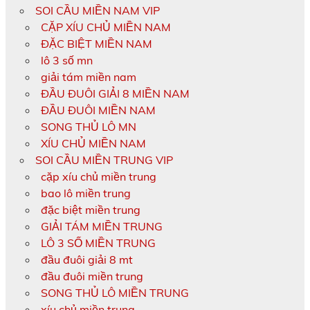
SOI CẦU MIỀN NAM VIP
CẶP XÍU CHỦ MIỀN NAM
ĐẶC BIỆT MIỀN NAM
lô 3 số mn
giải tám miền nam
ĐẦU ĐUÔI GIẢI 8 MIỀN NAM
ĐẦU ĐUÔI MIỀN NAM
SONG THỦ LÔ MN
XÍU CHỦ MIỀN NAM
SOI CẦU MIỀN TRUNG VIP
cặp xíu chủ miền trung
bao lô miền trung
đặc biệt miền trung
GIẢI TÁM MIỀN TRUNG
LÔ 3 SỐ MIỀN TRUNG
đầu đuôi giải 8 mt
đầu đuôi miền trung
SONG THỦ LÔ MIỀN TRUNG
xíu chủ miền trung