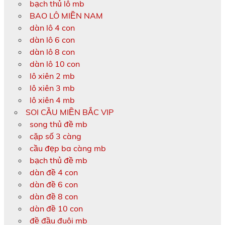
bạch thủ lô mb
BAO LÔ MIỀN NAM
dàn lô 4 con
dàn lô 6 con
dàn lô 8 con
dàn lô 10 con
lô xiên 2 mb
lô xiên 3 mb
lô xiên 4 mb
SOI CẦU MIỀN BẮC VIP
song thủ đề mb
cặp số 3 càng
cầu đẹp ba càng mb
bạch thủ đề mb
dàn đề 4 con
dàn đề 6 con
dàn đề 8 con
dàn đề 10 con
đề đầu đuôi mb