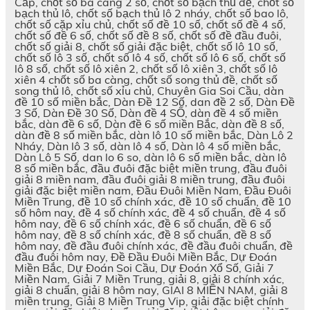
Cấp, chốt số ba càng 2 số, chốt số bạch thủ đề, chốt số
bạch thủ lô, chốt số bạch thủ lô 2 nháy, chốt số bao lô,
chốt số cặp xỉu chủ, chốt số đề 10 số, chốt số đề 4 số,
chốt số đề 6 số, chốt số đề 8 số, chốt số đề đầu đuôi,
chốt số giải 8, chốt số giải đặc biệt, chốt số lô 10 số,
chốt số lô 3 số, chốt số lô 4 số, chốt số lô 6 số, chốt số
lô 8 số, chốt số lô xiên 2, chốt số lô xiên 3, chốt số lô
xiên 4 chốt số ba càng, chốt số song thủ đề, chốt số
song thủ lô, chốt số xỉu chủ, Chuyên Gia Soi Cầu, dàn
đề 10 số miền bắc, Dàn Đề 12 Số, dan đề 2 số, Dàn Đề
3 Số, Dàn Đề 30 Số, Dàn đề 4 SỐ, dàn đề 4 số miền
bắc, dàn đề 6 số, Dàn đề 6 số miền Bắc, dàn đề 8 số,
dàn đề 8 số miền bắc, dàn lô 10 số miền bắc, Dàn Lô 2
Nháy, Dàn lô 3 số, dàn lô 4 số, Dàn lô 4 số miền bắc,
Dàn Lô 5 Số, dan lo 6 so, dàn lô 6 số miền bắc, dàn lô
8 số miền bắc, đầu đuôi đặc biệt miền trung, đầu đuôi
giải 8 miền nam, đầu đuôi giải 8 miền trung, đầu đuôi
giải đặc biệt miền nam, Đầu Đuôi Miền Nam, Đầu Đuôi
Miền Trung, đề 10 số chính xác, đề 10 số chuẩn, đề 10
số hôm nay, đề 4 số chính xác, đề 4 số chuẩn, đề 4 số
hôm nay, đề 6 số chính xác, đề 6 số chuẩn, đề 6 số
hôm nay, đề 8 số chính xác, đề 8 số chuẩn, đề 8 số
hôm nay, đề đầu đuôi chính xác, đề đầu đuôi chuẩn, đề
đầu đuôi hôm nay, Đề Đầu Đuôi Miền Bắc, Dự Đoán
Miền Bắc, Dự Đoán Soi Cầu, Dự Đoán Xổ Số, Giải 7
Miền Nam, Giải 7 Miền Trung, giải 8, giải 8 chính xác,
giải 8 chuẩn, giải 8 hôm nay, GIAI 8 MIỀN NAM, giải 8
miền trung, Giải 8 Miền Trung Vip, giải đặc biệt chính