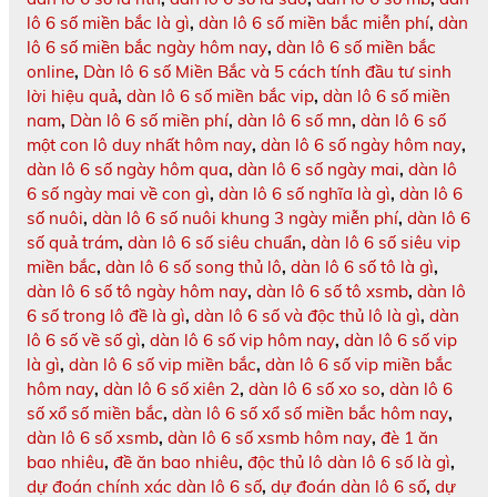
lô 6 số miền bắc là gì
,
dàn lô 6 số miền bắc miễn phí
,
dàn
lô 6 số miền bắc ngày hôm nay
,
dàn lô 6 số miền bắc
online
,
Dàn lô 6 số Miền Bắc và 5 cách tính đầu tư sinh
lời hiệu quả
,
dàn lô 6 số miền bắc vip
,
dàn lô 6 số miền
nam
,
Dàn lô 6 số miền phí
,
dàn lô 6 số mn
,
dàn lô 6 số
một con lô duy nhất hôm nay
,
dàn lô 6 số ngày hôm nay
,
dàn lô 6 số ngày hôm qua
,
dàn lô 6 số ngày mai
,
dàn lô
6 số ngày mai về con gì
,
dàn lô 6 số nghĩa là gì
,
dàn lô 6
số nuôi
,
dàn lô 6 số nuôi khung 3 ngày miễn phí
,
dàn lô 6
số quả trám
,
dàn lô 6 số siêu chuẩn
,
dàn lô 6 số siêu vip
miền bắc
,
dàn lô 6 số song thủ lô
,
dàn lô 6 số tô là gì
,
dàn lô 6 số tô ngày hôm nay
,
dàn lô 6 số tô xsmb
,
dàn lô
6 số trong lô đề là gì
,
dàn lô 6 số và độc thủ lô là gì
,
dàn
lô 6 số về số gì
,
dàn lô 6 số vip hôm nay
,
dàn lô 6 số vip
là gì
,
dàn lô 6 số vip miền bắc
,
dàn lô 6 số vip miền bắc
hôm nay
,
dàn lô 6 số xiên 2
,
dàn lô 6 số xo so
,
dàn lô 6
số xổ số miền bắc
,
dàn lô 6 số xổ số miền bắc hôm nay
,
dàn lô 6 số xsmb
,
dàn lô 6 số xsmb hôm nay
,
đè 1 ăn
bao nhiêu
,
đề ăn bao nhiêu
,
độc thủ lô dàn lô 6 số là gì
,
dự đoán chính xác dàn lô 6 số
,
dự đoán dàn lô 6 số
,
dự