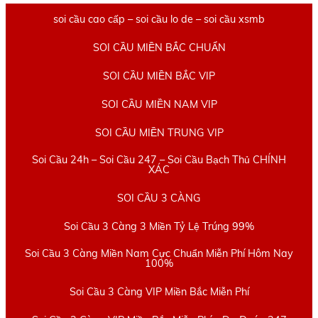
soi cầu cao cấp – soi cầu lo de – soi cầu xsmb
SOI CẦU MIỀN BẮC CHUẨN
SOI CẦU MIỀN BẮC VIP
SOI CẦU MIỀN NAM VIP
SOI CẦU MIỀN TRUNG VIP
Soi Cầu 24h – Soi Cầu 247 – Soi Cầu Bạch Thủ CHÍNH
XÁC
SOI CẦU 3 CÀNG
Soi Cầu 3 Càng 3 Miền Tỷ Lệ Trúng 99%
Soi Cầu 3 Càng Miền Nam Cực Chuẩn Miễn Phí Hôm Nay
100%
Soi Cầu 3 Càng VIP Miền Bắc Miễn Phí