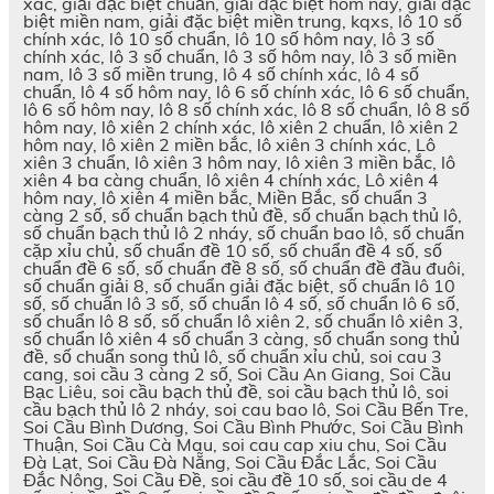
xác, giải đặc biệt chuẩn, giải đặc biệt hôm nay, giải đặc
biệt miền nam, giải đặc biệt miền trung, kqxs, lô 10 số
chính xác, lô 10 số chuẩn, lô 10 số hôm nay, lô 3 số
chính xác, lô 3 số chuẩn, lô 3 số hôm nay, lô 3 số miền
nam, lô 3 số miền trung, lô 4 số chính xác, lô 4 số
chuẩn, lô 4 số hôm nay, lô 6 số chính xác, lô 6 số chuẩn,
lô 6 số hôm nay, lô 8 số chính xác, lô 8 số chuẩn, lô 8 số
hôm nay, lô xiên 2 chính xác, lô xiên 2 chuẩn, lô xiên 2
hôm nay, lô xiên 2 miền bắc, lô xiên 3 chính xác, Lô
xiên 3 chuẩn, lô xiên 3 hôm nay, lô xiên 3 miền bắc, lô
xiên 4 ba càng chuẩn, lô xiên 4 chính xác, Lô xiên 4
hôm nay, lô xiên 4 miền bắc, Miền Bắc, số chuẩn 3
càng 2 số, số chuẩn bạch thủ đề, số chuẩn bạch thủ lô,
số chuẩn bạch thủ lô 2 nháy, số chuẩn bao lô, số chuẩn
cặp xỉu chủ, số chuẩn đề 10 số, số chuẩn đề 4 số, số
chuẩn đề 6 số, số chuẩn đề 8 số, số chuẩn đề đầu đuôi,
số chuẩn giải 8, số chuẩn giải đặc biệt, số chuẩn lô 10
số, số chuẩn lô 3 số, số chuẩn lô 4 số, số chuẩn lô 6 số,
số chuẩn lô 8 số, số chuẩn lô xiên 2, số chuẩn lô xiên 3,
số chuẩn lô xiên 4 số chuẩn 3 càng, số chuẩn song thủ
đề, số chuẩn song thủ lô, số chuẩn xỉu chủ, soi cau 3
cang, soi cầu 3 càng 2 số, Soi Cầu An Giang, Soi Cầu
Bạc Liêu, soi cầu bạch thủ đề, soi cầu bạch thủ lô, soi
cầu bạch thủ lô 2 nháy, soi cau bao lô, Soi Cầu Bến Tre,
Soi Cầu Bình Dương, Soi Cầu Bình Phước, Soi Cầu Bình
Thuận, Soi Cầu Cà Mau, soi cau cap xiu chu, Soi Cầu
Đà Lạt, Soi Cầu Đà Nẵng, Soi Cầu Đắc Lắc, Soi Cầu
Đắc Nông, Soi Cầu Đề, soi cầu đề 10 số, soi cầu de 4