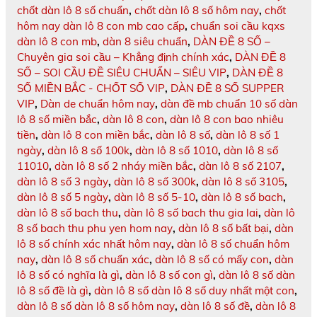
chốt dàn lô 8 số chuẩn
,
chốt dàn lô 8 số hôm nay
,
chốt
hôm nay dàn lô 8 con mb cao cấp
,
chuẩn soi cầu kqxs
dàn lô 8 con mb
,
dàn 8 siêu chuẩn
,
DÀN ĐỀ 8 SỐ –
Chuyên gia soi cầu – Khẳng định chính xác
,
DÀN ĐỀ 8
SỐ – SOI CẦU ĐỀ SIÊU CHUẨN – SIÊU VIP
,
DÀN ĐỀ 8
SỐ MIỀN BẮC - CHỐT SỐ VIP
,
DÀN ĐỀ 8 SỐ SUPPER
VIP
,
Dàn de chuẩn hôm nay
,
dàn đề mb chuẩn 10 số dàn
lô 8 số miền bắc
,
dàn lô 8 con
,
dàn lô 8 con bao nhiêu
tiền
,
dàn lô 8 con miền bắc
,
dàn lô 8 số
,
dàn lô 8 số 1
ngày
,
dàn lô 8 số 100k
,
dàn lô 8 số 1010
,
dàn lô 8 số
11010
,
dàn lô 8 số 2 nháy miền bắc
,
dàn lô 8 số 2107
,
dàn lô 8 số 3 ngày
,
dàn lô 8 số 300k
,
dàn lô 8 số 3105
,
dàn lô 8 số 5 ngày
,
dàn lô 8 số 5-10
,
dàn lô 8 số bach
,
dàn lô 8 số bach thu
,
dàn lô 8 số bach thu gia lai
,
dàn lô
8 số bach thu phu yen hom nay
,
dàn lô 8 số bất bại
,
dàn
lô 8 số chính xác nhất hôm nay
,
dàn lô 8 số chuẩn hôm
nay
,
dàn lô 8 số chuẩn xác
,
dàn lô 8 số có mấy con
,
dàn
lô 8 số có nghĩa là gì
,
dàn lô 8 số con gì
,
dàn lô 8 số dàn
lô 8 số đề là gì
,
dàn lô 8 số dàn lô 8 số duy nhất một con
,
dàn lô 8 số dàn lô 8 số hôm nay
,
dàn lô 8 số đề
,
dàn lô 8