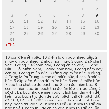
H
B
T
N
S
B
C
1
2
3
4
5
6
7
8
9
10
11
12
13
14
15
16
17
18
19
20
21
22
23
24
25
26
27
28
29
30
31
« Th2
10 con đề miền bắc, 10 điểm lô ăn bao nhiêu tiền, 2
nháy ăn bao nhiêu, 2 nháy hôm nay, 3 càng 2 số chính
xác, 3 càng 2 số hôm nay, 3 càng chính xác, 3 Càng
Đầu Đuôi Miền Nam, 3 cang hom nay, 3 càng hôm nay
con gì, 3 càng miền bắc, 3 càng vip miền bắc, 4 càng,
4 Càng Miền Trung, 4 con đề miền bắc, 4 con lô miền
bắc, 5 cặp xiên, 6 con đề miền bắc, 6 con lô miền bắc,
7 cao thu chot so de bach thu, 8 con đề miền bắc, 8
con lô miền bắc, ăn bạch thủ đề, ăn lô xiên, ba càng 2
số chuẩn, bac nho de mien bac, bạch kim thư viện đề
kiểm tra, bach thu dan de 365, bạch thủ đề, bạch thủ
đề 100, bạch thủ đề 3 càng, bach thu de 4h mb hom
nay, bach thu de 555, bạch thủ đề 86, bạch thủ đề an
bao nhiêu, bach thu de chinh xac, bạch thủ đề chuẩn,