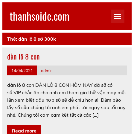
Skip
to
thanhsoide.com
content
Thẻ:
dàn lô 8 số 300k
dàn lô 8 con
14/04/2021
admin
dàn lô 8 con DÀN LÔ 8 CON HÔM NAY đã số có
số VIP chắc ăn cho anh em tham gia thử vận may một
lần xem biết đâu hợp số sẽ dễ chịu hơn ạ!. Đảm bảo
lấy số của chúng tôi anh em phát tài ngay sau tối nay
nhé. Chúng tôi cam cam kết tất cả các […]
Read more