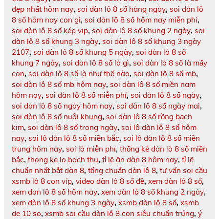
đẹp nhất hôm nay
,
soi dàn lô 8 số hàng ngày
,
soi dàn lô
8 số hôm nay con gì
,
soi dàn lô 8 số hôm nay miễn phí
,
soi dàn lô 8 số kép vip
,
soi dàn lô 8 số khung 2 ngày
,
soi
dàn lô 8 số khung 3 ngày
,
soi dàn lô 8 số khung 3 ngày
2107
,
soi dàn lô 8 số khung 5 ngày
,
soi dàn lô 8 số
khung 7 ngày
,
soi dàn lô 8 số là gì
,
soi dàn lô 8 số là mấy
con
,
soi dàn lô 8 số là như thế nào
,
soi dàn lô 8 số mb
,
soi dàn lô 8 số mb hôm nay
,
soi dàn lô 8 số miền nam
hôm nay
,
soi dàn lô 8 số miễn phí
,
soi dàn lô 8 số ngày
,
soi dàn lô 8 số ngày hôm nay
,
soi dàn lô 8 số ngày mai
,
soi dàn lô 8 số nuôi khung
,
soi dàn lô 8 số rồng bạch
kim
,
soi dàn lô 8 số trong ngày
,
soi lô dàn lô 8 số hôm
nay
,
soi lô dàn lô 8 số miền bắc
,
soi lô dàn lô 8 số miền
trung hôm nay
,
soi lô miễn phí
,
thống kê dàn lô 8 số miền
bắc
,
thong ke lo bach thu
,
tỉ lệ ăn dàn 8 hôm nay
,
tỉ lệ
chuẩn nhất bắt dàn 8
,
tổng chuẩn dàn lô 8
,
tư vấn soi cầu
xsmb lô 8 con víp
,
video dàn lô 8 số đề
,
xem dàn lô 8 số
,
xem dàn lô 8 số hôm nay
,
xem dàn lô 8 số khung 2 ngày
,
xem dàn lô 8 số khung 3 ngày
,
xsmb dàn lô 8 số
,
xsmb
de 10 so
,
xsmb soi cầu dàn lô 8 con siêu chuẩn trúng
,
ý