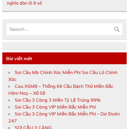
nghĩa dàn lô 8 số
Bài viết mới
Soi Cầu Mb Chính Xác Miễn Phí Soi Cầu Lô Chính
Xác
Cau XSMB – Thống Kê Cầu Bạch Thủ Miền Bắc
Hôm Nay – Xổ Số
Soi Cầu 3 Càng 3 Miền Tỷ Lệ Trúng 99%
Soi Cầu 3 Càng VIP Miền Bắc Miễn Phí
Soi Cầu 3 Càng VIP Miền Bắc Miễn Phí – Dự Đoán
247
SOI CẦU 3 CÀNG