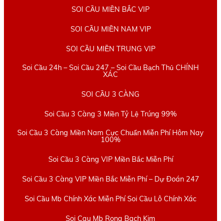
SOI CẦU MIỀN BẮC VIP
SOI CẦU MIỀN NAM VIP
SOI CẦU MIỀN TRUNG VIP
Soi Cầu 24h – Soi Cầu 247 – Soi Cầu Bạch Thủ CHÍNH
XÁC
SOI CẦU 3 CÀNG
Soi Cầu 3 Càng 3 Miền Tỷ Lệ Trúng 99%
Soi Cầu 3 Càng Miền Nam Cực Chuẩn Miễn Phí Hôm Nay
100%
Soi Cầu 3 Càng VIP Miền Bắc Miễn Phí
Soi Cầu 3 Càng VIP Miền Bắc Miễn Phí – Dự Đoán 247
Soi Cầu Mb Chính Xác Miễn Phí Soi Cầu Lô Chính Xác
Soi Cau Mb Rong Bach Kim