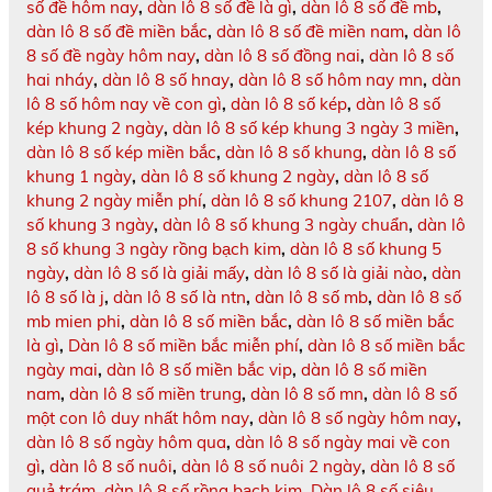
số đề hôm nay
,
dàn lô 8 số đề là gì
,
dàn lô 8 số đề mb
,
dàn lô 8 số đề miền bắc
,
dàn lô 8 số đề miền nam
,
dàn lô
8 số đề ngày hôm nay
,
dàn lô 8 số đồng nai
,
dàn lô 8 số
hai nháy
,
dàn lô 8 số hnay
,
dàn lô 8 số hôm nay mn
,
dàn
lô 8 số hôm nay về con gì
,
dàn lô 8 số kép
,
dàn lô 8 số
kép khung 2 ngày
,
dàn lô 8 số kép khung 3 ngày 3 miền
,
dàn lô 8 số kép miền bắc
,
dàn lô 8 số khung
,
dàn lô 8 số
khung 1 ngày
,
dàn lô 8 số khung 2 ngày
,
dàn lô 8 số
khung 2 ngày miễn phí
,
dàn lô 8 số khung 2107
,
dàn lô 8
số khung 3 ngày
,
dàn lô 8 số khung 3 ngày chuẩn
,
dàn lô
8 số khung 3 ngày rồng bạch kim
,
dàn lô 8 số khung 5
ngày
,
dàn lô 8 số là giải mấy
,
dàn lô 8 số là giải nào
,
dàn
lô 8 số là j
,
dàn lô 8 số là ntn
,
dàn lô 8 số mb
,
dàn lô 8 số
mb mien phi
,
dàn lô 8 số miền bắc
,
dàn lô 8 số miền bắc
là gì
,
Dàn lô 8 số miền bắc miễn phí
,
dàn lô 8 số miền bắc
ngày mai
,
dàn lô 8 số miền bắc vip
,
dàn lô 8 số miền
nam
,
dàn lô 8 số miền trung
,
dàn lô 8 số mn
,
dàn lô 8 số
một con lô duy nhất hôm nay
,
dàn lô 8 số ngày hôm nay
,
dàn lô 8 số ngày hôm qua
,
dàn lô 8 số ngày mai về con
gì
,
dàn lô 8 số nuôi
,
dàn lô 8 số nuôi 2 ngày
,
dàn lô 8 số
quả trám
,
dàn lô 8 số rồng bạch kim
,
Dàn lô 8 số siêu