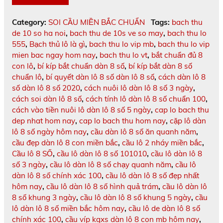
Category:
SOI CẦU MIỀN BẮC CHUẨN
Tags:
bach thu
de 10 so ha noi
,
bach thu de 10s ve so may
,
bach thu lo
555
,
Bạch thủ lô là gì
,
bach thu lo vip mb
,
bach thu lo vip
mien bac ngay hom nay
,
bach thu lo vt
,
bắt chuẩn đủ 8
con lô
,
bí kíp bắt chuẩn dàn 8 số
,
bí kíp bắt dàn 8 số
chuẩn lô
,
bí quyết dàn lô 8 số dàn lô 8 số
,
cách dàn lô 8
số dàn lô 8 số 2020
,
cách nuôi lô dàn lô 8 số 3 ngày
,
cách soi dàn lô 8 số
,
cách tính lô dàn lô 8 số chuẩn 100
,
cách vào tiền nuôi lô dàn lô 8 số 5 ngày
,
cap lo bach thu
dep nhat hom nay
,
cap lo bach thu hom nay
,
cặp lô dàn
lô 8 số ngày hôm nay
,
cầu dàn lô 8 số ăn quanh năm
,
cầu đẹp dàn lô 8 con miền bắc
,
cầu lô 2 nháy miền bắc
,
Cầu lô 8 SỐ
,
cầu lô dàn lô 8 số 101010
,
cầu lô dàn lô 8
số 3 ngày
,
cầu lô dàn lô 8 số chạy quanh năm
,
cầu lô
dàn lô 8 số chính xác 100
,
cầu lô dàn lô 8 số đẹp nhất
hôm nay
,
cầu lô dàn lô 8 số hình quả trám
,
cầu lô dàn lô
8 số khung 3 ngày
,
cầu lô dàn lô 8 số khung 5 ngày
,
cầu
lô dàn lô 8 số miền bắc hôm nay
,
cầu lô de dàn lô 8 số
chính xác 100
,
cầu víp kqxs dàn lô 8 con mb hôm nay
,