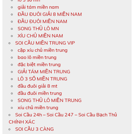
giải tám miền nam
ĐẦU ĐUÔI GIẢI 8 MIỀN NAM
ĐẦU ĐUÔI MIỀN NAM
SONG THỦ LÔ MN
XÍU CHỦ MIỀN NAM
SOI CẦU MIỀN TRUNG VIP
cặp xíu chủ miền trung
bao lô miền trung
đặc biệt miền trung
GIẢI TÁM MIỀN TRUNG
LÔ 3 SỐ MIỀN TRUNG
đầu đuôi giải 8 mt
đầu đuôi miền trung
SONG THỦ LÔ MIỀN TRUNG
xíu chủ miền trung
Soi Cầu 24h – Soi Cầu 247 – Soi Cầu Bạch Thủ
CHÍNH XÁC
SOI CẦU 3 CÀNG