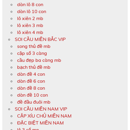
dàn lô 8 con
dàn lô 10 con
lô xiên 2 mb
lô xiên 3 mb
lô xiên 4 mb
SOI CẦU MIỀN BẮC VIP
song thủ đề mb
cặp số 3 càng
cầu đẹp ba càng mb
bạch thủ đề mb
dàn đề 4 con
dàn đề 6 con
dàn đề 8 con
dàn đề 10 con
đề đầu đuôi mb
SOI CẦU MIỀN NAM VIP
CẶP XÍU CHỦ MIỀN NAM
ĐẶC BIỆT MIỀN NAM
lô 3 số mn