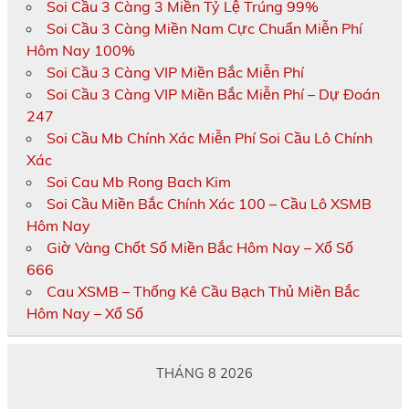
Soi Cầu 3 Càng 3 Miền Tỷ Lệ Trúng 99%
Soi Cầu 3 Càng Miền Nam Cực Chuẩn Miễn Phí
Hôm Nay 100%
Soi Cầu 3 Càng VIP Miền Bắc Miễn Phí
Soi Cầu 3 Càng VIP Miền Bắc Miễn Phí – Dự Đoán
247
Soi Cầu Mb Chính Xác Miễn Phí Soi Cầu Lô Chính
Xác
Soi Cau Mb Rong Bach Kim
Soi Cầu Miền Bắc Chính Xác 100 – Cầu Lô XSMB
Hôm Nay
Giờ Vàng Chốt Số Miền Bắc Hôm Nay – Xổ Số
666
Cau XSMB – Thống Kê Cầu Bạch Thủ Miền Bắc
Hôm Nay – Xổ Số
THÁNG 8 2026