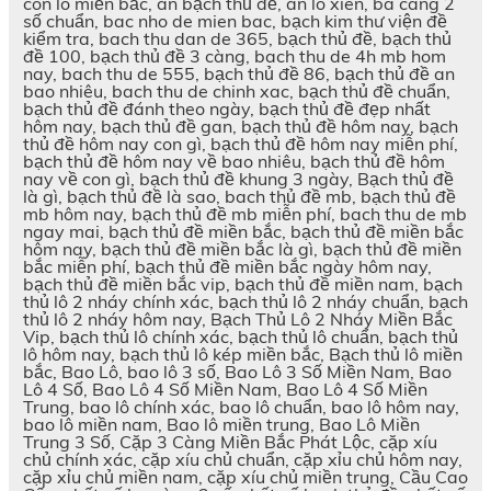
con lô miền bắc, ăn bạch thủ đề, ăn lô xiên, ba càng 2
số chuẩn, bac nho de mien bac, bạch kim thư viện đề
kiểm tra, bach thu dan de 365, bạch thủ đề, bạch thủ
đề 100, bạch thủ đề 3 càng, bach thu de 4h mb hom
nay, bach thu de 555, bạch thủ đề 86, bạch thủ đề an
bao nhiêu, bach thu de chinh xac, bạch thủ đề chuẩn,
bạch thủ đề đánh theo ngày, bạch thủ đề đẹp nhất
hôm nay, bạch thủ đề gan, bạch thủ đề hôm nay, bạch
thủ đề hôm nay con gì, bạch thủ đề hôm nay miễn phí,
bạch thủ đề hôm nay về bao nhiêu, bạch thủ đề hôm
nay về con gì, bạch thủ đề khung 3 ngày, Bạch thủ đề
là gì, bạch thủ đề là sao, bach thủ đề mb, bạch thủ đề
mb hôm nay, bạch thủ đề mb miễn phí, bach thu de mb
ngay mai, bạch thủ đề miền bắc, bạch thủ đề miền bắc
hôm nay, bạch thủ đề miền bắc là gì, bạch thủ đề miền
bắc miễn phí, bạch thủ đề miền bắc ngày hôm nay,
bạch thủ đề miền bắc vip, bạch thủ đề miền nam, bạch
thủ lô 2 nháy chính xác, bạch thủ lô 2 nháy chuẩn, bạch
thủ lô 2 nháy hôm nay, Bạch Thủ Lô 2 Nháy Miền Bắc
Vip, bạch thủ lô chính xác, bạch thủ lô chuẩn, bạch thủ
lô hôm nay, bạch thủ lô kép miền bắc, Bạch thủ lô miền
bắc, Bao Lô, bao lô 3 số, Bao Lô 3 Số Miền Nam, Bao
Lô 4 Số, Bao Lô 4 Số Miền Nam, Bao Lô 4 Số Miền
Trung, bao lô chính xác, bao lô chuẩn, bao lô hôm nay,
bao lô miền nam, Bao lô miền trung, Bao Lô Miền
Trung 3 Số, Cặp 3 Càng Miền Bắc Phát Lộc, cặp xíu
chủ chính xác, cặp xíu chủ chuẩn, cặp xỉu chủ hôm nay,
cặp xỉu chủ miền nam, cặp xíu chủ miền trung, Cầu Cao