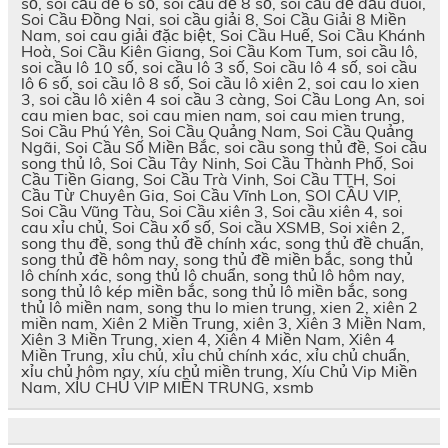
số, soi cầu đề 6 số, soi cầu đề 8 số, soi cầu đề đầu đuôi,
Soi Cầu Đồng Nai, soi cầu giải 8, Soi Cầu Giải 8 Miền
Nam, soi cau giải đặc biệt, Soi Cầu Huế, Soi Cầu Khánh
Hoà, Soi Cầu Kiên Giang, Soi Cầu Kom Tum, soi cầu lô,
soi cầu lô 10 số, soi cầu lô 3 số, Soi cầu lô 4 số, soi cầu
lô 6 số, soi cầu lô 8 số, Soi cầu lô xiên 2, soi cau lo xien
3, soi cầu lô xiên 4 soi cầu 3 càng, Soi Cầu Long An, soi
cau mien bac, soi cau mien nam, soi cau mien trung,
Soi Cầu Phú Yên, Soi Cầu Quảng Nam, Soi Cầu Quảng
Ngãi, Soi Cầu Số Miền Bắc, soi cầu song thủ đề, Soi cầu
song thủ lô, Soi Cầu Tây Ninh, Soi Cầu Thành Phố, Soi
Cầu Tiền Giang, Soi Cầu Trà Vinh, Soi Cầu TTH, Soi
Cầu Từ Chuyên Gia, Soi Cầu Vĩnh Lon, SOI CẦU VIP,
Soi Cầu Vũng Tàu, Soi Cầu xiên 3, Soi cầu xiên 4, soi
cau xỉu chủ, Soi Cầu xổ số, Soi cầu XSMB, Soi xiên 2,
song thu đề, song thủ đề chính xác, song thủ đề chuẩn,
song thủ đề hôm nay, song thủ đề miền bắc, song thủ
lô chính xác, song thủ lô chuẩn, song thủ lô hôm nay,
song thủ lô kép miền bắc, song thủ lô miền bắc, song
thủ lô miền nam, song thu lo mien trung, xien 2, xiên 2
miền nam, Xiên 2 Miền Trung, xiên 3, Xiên 3 Miền Nam,
Xiên 3 Miền Trung, xien 4, Xiên 4 Miền Nam, Xiên 4
Miền Trung, xỉu chủ, xỉu chủ chính xác, xỉu chủ chuẩn,
xỉu chủ hôm nay, xíu chủ miền trung, Xíu Chủ Vip Miền
Nam, XỈU CHỦ VIP MIỀN TRUNG, xsmb