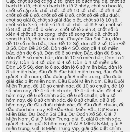
Cấp, chốt số ba càng 2 số, chốt số bạch thủ đề, chốt số
bạch thủ lô, chốt số bạch thủ lô 2 nháy, chốt số bao lô,
chốt số cặp xỉu chủ, chốt số đề 10 số, chốt số đề 4 số,
chốt số đề 6 số, chốt số đề 8 số, chốt số đề đầu đuôi,
chốt số giải 8, chốt số giải đặc biệt, chốt số lô 10 số,
chốt số lô 3 số, chốt số lô 4 số, chốt số lô 6 số, chốt số
lô 8 số, chốt số lô xiên 2, chốt số lô xiên 3, chốt số lô
xiên 4 chốt số ba càng, chốt số song thủ đề, chốt số
song thủ lô, chốt số xỉu chủ, Chuyên Gia Soi Cầu, dàn
đề 10 số miền bắc, Dàn Đề 12 Số, dan đề 2 số, Dàn Đề
3 Số, Dàn Đề 30 Số, Dàn đề 4 SỐ, dàn đề 4 số miền
bắc, dàn đề 6 số, Dàn đề 6 số miền Bắc, dàn đề 8 số,
dàn đề 8 số miền bắc, dàn lô 10 số miền bắc, Dàn Lô 2
Nháy, Dàn lô 3 số, dàn lô 4 số, Dàn lô 4 số miền bắc,
Dàn Lô 5 Số, dan lo 6 so, dàn lô 6 số miền bắc, dàn lô
8 số miền bắc, đầu đuôi đặc biệt miền trung, đầu đuôi
giải 8 miền nam, đầu đuôi giải 8 miền trung, đầu đuôi
giải đặc biệt miền nam, Đầu Đuôi Miền Nam, Đầu Đuôi
Miền Trung, đề 10 số chính xác, đề 10 số chuẩn, đề 10
số hôm nay, đề 4 số chính xác, đề 4 số chuẩn, đề 4 số
hôm nay, đề 6 số chính xác, đề 6 số chuẩn, đề 6 số
hôm nay, đề 8 số chính xác, đề 8 số chuẩn, đề 8 số
hôm nay, đề đầu đuôi chính xác, đề đầu đuôi chuẩn, đề
đầu đuôi hôm nay, Đề Đầu Đuôi Miền Bắc, Dự Đoán
Miền Bắc, Dự Đoán Soi Cầu, Dự Đoán Xổ Số, Giải 7
Miền Nam, Giải 7 Miền Trung, giải 8, giải 8 chính xác,
giải 8 chuẩn, giải 8 hôm nay, GIAI 8 MIỀN NAM, giải 8
miền trung, Giải 8 Miền Trung Vip, giải đặc biệt chính