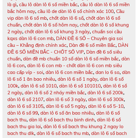
là gì
,
cầu lô dàn lô 6 số miền bắc
,
cầu lô dàn lô 6 số miền
bắc hôm nay
,
cầu lô de dàn lô 6 số chính xác 100
,
Cầu
vip dàn lô 6 số mb
,
chốt dàn lô 6 số
,
chốt dàn lô 6 số
chuẩn
,
chốt dàn lô 6 số hôm nay
,
chốt dàn lô 6 số khung
2 ngày
,
chốt dàn lô 6 số khung 3 ngày
,
chuẩn soi cầu
kqxs dàn lô 6 con mb
,
DÀN ĐỀ 6 SỐ – Chuyên gia soi
cầu – Khẳng định chính xác
,
Dàn đề 6 số miền Bắc
,
DÀN
ĐỀ 6 SỐ MIỀN BẮC - CHỐT SỐ VIP
,
Dàn đề 6 số siêu
chuẩn
,
dàn đề mb chuẩn 10 số dàn lô 6 số miền bắc
,
dàn
lô 6 con
,
dàn lô 6 con mb - chốt dàn lô 6 con mb siêu
cao cấp víp - soi
,
dàn lô 6 con miền bắc
,
dan lo 6 so
,
dàn
lô 6 số 1 ăn bao nhiêu
,
dàn lô 6 số 1 ngày
,
dàn lô 6 số
100k
,
dàn lô 6 số 1010
,
dàn lô 6 số 101010
,
dàn lô 6 số
2 ngày
,
dàn lô 6 số 2 nháy miền bắc
,
dàn lô 6 số 200k
,
dàn lô 6 số 2107
,
dàn lô 6 số 3 ngày
,
dàn lô 6 số 300k
,
dàn lô 6 số 3105
,
dàn lô 6 số 5 ngày
,
dàn lô 6 số 5-10
,
dàn lô 6 số 99
,
dàn lô 6 số ăn bao nhiêu
,
dàn lô 6 số
bach thu
,
dàn lô 6 số bach thu binh dinh
,
dàn lô 6 số
bach thu gia lai
,
dàn lô 6 số bach thu khung 2 ngay lo
bach thu dlk
,
dàn lô 6 số bach thu mb
,
dàn lô 6 số bach