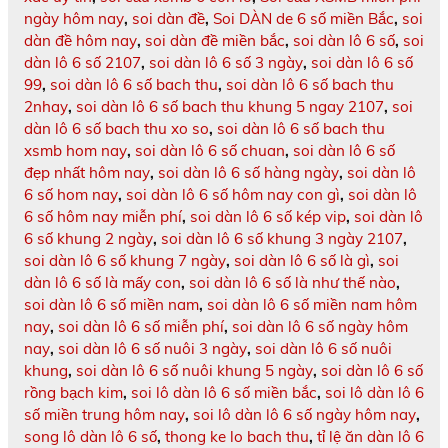
ngày hôm nay
,
soi dàn đề
,
Soi DÀN de 6 số miền Bắc
,
soi
dàn đề hôm nay
,
soi dàn đề miền bắc
,
soi dàn lô 6 số
,
soi
dàn lô 6 số 2107
,
soi dàn lô 6 số 3 ngày
,
soi dàn lô 6 số
99
,
soi dàn lô 6 số bach thu
,
soi dàn lô 6 số bach thu
2nhay
,
soi dàn lô 6 số bach thu khung 5 ngay 2107
,
soi
dàn lô 6 số bach thu xo so
,
soi dàn lô 6 số bach thu
xsmb hom nay
,
soi dàn lô 6 số chuan
,
soi dàn lô 6 số
đẹp nhất hôm nay
,
soi dàn lô 6 số hàng ngày
,
soi dàn lô
6 số hom nay
,
soi dàn lô 6 số hôm nay con gì
,
soi dàn lô
6 số hôm nay miễn phí
,
soi dàn lô 6 số kép vip
,
soi dàn lô
6 số khung 2 ngày
,
soi dàn lô 6 số khung 3 ngày 2107
,
soi dàn lô 6 số khung 7 ngày
,
soi dàn lô 6 số là gì
,
soi
dàn lô 6 số là mấy con
,
soi dàn lô 6 số là như thế nào
,
soi dàn lô 6 số miền nam
,
soi dàn lô 6 số miền nam hôm
nay
,
soi dàn lô 6 số miễn phí
,
soi dàn lô 6 số ngày hôm
nay
,
soi dàn lô 6 số nuôi 3 ngày
,
soi dàn lô 6 số nuôi
khung
,
soi dàn lô 6 số nuôi khung 5 ngày
,
soi dàn lô 6 số
rồng bạch kim
,
soi lô dàn lô 6 số miền bắc
,
soi lô dàn lô 6
số miền trung hôm nay
,
soi lô dàn lô 6 số ngày hôm nay
,
song lô dàn lô 6 số
,
thong ke lo bach thu
,
tỉ lệ ăn dàn lô 6