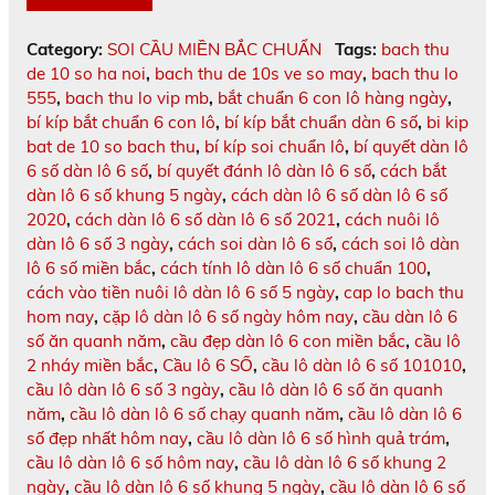
Category:
SOI CẦU MIỀN BẮC CHUẨN
Tags:
bach thu
de 10 so ha noi
,
bach thu de 10s ve so may
,
bach thu lo
555
,
bach thu lo vip mb
,
bắt chuẩn 6 con lô hàng ngày
,
bí kíp bắt chuẩn 6 con lô
,
bí kíp bắt chuẩn dàn 6 số
,
bi kip
bat de 10 so bach thu
,
bí kíp soi chuẩn lô
,
bí quyết dàn lô
6 số dàn lô 6 số
,
bí quyết đánh lô dàn lô 6 số
,
cách bắt
dàn lô 6 số khung 5 ngày
,
cách dàn lô 6 số dàn lô 6 số
2020
,
cách dàn lô 6 số dàn lô 6 số 2021
,
cách nuôi lô
dàn lô 6 số 3 ngày
,
cách soi dàn lô 6 số
,
cách soi lô dàn
lô 6 số miền bắc
,
cách tính lô dàn lô 6 số chuẩn 100
,
cách vào tiền nuôi lô dàn lô 6 số 5 ngày
,
cap lo bach thu
hom nay
,
cặp lô dàn lô 6 số ngày hôm nay
,
cầu dàn lô 6
số ăn quanh năm
,
cầu đẹp dàn lô 6 con miền bắc
,
cầu lô
2 nháy miền bắc
,
Cầu lô 6 SỐ
,
cầu lô dàn lô 6 số 101010
,
cầu lô dàn lô 6 số 3 ngày
,
cầu lô dàn lô 6 số ăn quanh
năm
,
cầu lô dàn lô 6 số chạy quanh năm
,
cầu lô dàn lô 6
số đẹp nhất hôm nay
,
cầu lô dàn lô 6 số hình quả trám
,
cầu lô dàn lô 6 số hôm nay
,
cầu lô dàn lô 6 số khung 2
ngày
,
cầu lô dàn lô 6 số khung 5 ngày
,
cầu lô dàn lô 6 số