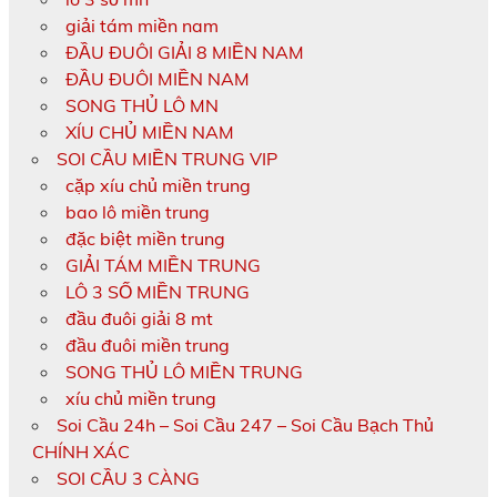
giải tám miền nam
ĐẦU ĐUÔI GIẢI 8 MIỀN NAM
ĐẦU ĐUÔI MIỀN NAM
SONG THỦ LÔ MN
XÍU CHỦ MIỀN NAM
SOI CẦU MIỀN TRUNG VIP
cặp xíu chủ miền trung
bao lô miền trung
đặc biệt miền trung
GIẢI TÁM MIỀN TRUNG
LÔ 3 SỐ MIỀN TRUNG
đầu đuôi giải 8 mt
đầu đuôi miền trung
SONG THỦ LÔ MIỀN TRUNG
xíu chủ miền trung
Soi Cầu 24h – Soi Cầu 247 – Soi Cầu Bạch Thủ
CHÍNH XÁC
SOI CẦU 3 CÀNG