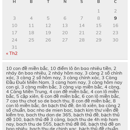
H
B
T
N
S
B
C
1
2
3
4
5
6
7
8
9
10
11
12
13
14
15
16
17
18
19
20
21
22
23
24
25
26
27
28
29
30
31
« Th2
10 con đề miền bắc, 10 điểm lô ăn bao nhiêu tiền, 2
nháy ăn bao nhiêu, 2 nháy hôm nay, 3 càng 2 số chính
xác, 3 càng 2 số hôm nay, 3 càng chính xác, 3 Càng
Đầu Đuôi Miền Nam, 3 cang hom nay, 3 càng hôm nay
con gì, 3 càng miền bắc, 3 càng vip miền bắc, 4 càng,
4 Càng Miền Trung, 4 con đề miền bắc, 4 con lô miền
bắc, 5 cặp xiên, 6 con đề miền bắc, 6 con lô miền bắc,
7 cao thu chot so de bach thu, 8 con đề miền bắc, 8
con lô miền bắc, ăn bạch thủ đề, ăn lô xiên, ba càng 2
số chuẩn, bac nho de mien bac, bạch kim thư viện đề
kiểm tra, bach thu dan de 365, bạch thủ đề, bạch thủ
đề 100, bạch thủ đề 3 càng, bach thu de 4h mb hom
nay, bach thu de 555, bạch thủ đề 86, bạch thủ đề an
bao nhiêu, bach thu de chinh xac, bạch thủ đề chuẩn,