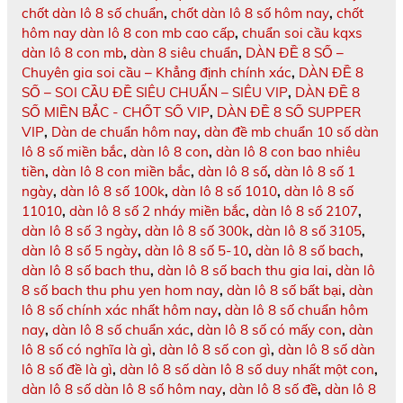
chốt dàn lô 8 số chuẩn
,
chốt dàn lô 8 số hôm nay
,
chốt
hôm nay dàn lô 8 con mb cao cấp
,
chuẩn soi cầu kqxs
dàn lô 8 con mb
,
dàn 8 siêu chuẩn
,
DÀN ĐỀ 8 SỐ –
Chuyên gia soi cầu – Khẳng định chính xác
,
DÀN ĐỀ 8
SỐ – SOI CẦU ĐỀ SIÊU CHUẨN – SIÊU VIP
,
DÀN ĐỀ 8
SỐ MIỀN BẮC - CHỐT SỐ VIP
,
DÀN ĐỀ 8 SỐ SUPPER
VIP
,
Dàn de chuẩn hôm nay
,
dàn đề mb chuẩn 10 số dàn
lô 8 số miền bắc
,
dàn lô 8 con
,
dàn lô 8 con bao nhiêu
tiền
,
dàn lô 8 con miền bắc
,
dàn lô 8 số
,
dàn lô 8 số 1
ngày
,
dàn lô 8 số 100k
,
dàn lô 8 số 1010
,
dàn lô 8 số
11010
,
dàn lô 8 số 2 nháy miền bắc
,
dàn lô 8 số 2107
,
dàn lô 8 số 3 ngày
,
dàn lô 8 số 300k
,
dàn lô 8 số 3105
,
dàn lô 8 số 5 ngày
,
dàn lô 8 số 5-10
,
dàn lô 8 số bach
,
dàn lô 8 số bach thu
,
dàn lô 8 số bach thu gia lai
,
dàn lô
8 số bach thu phu yen hom nay
,
dàn lô 8 số bất bại
,
dàn
lô 8 số chính xác nhất hôm nay
,
dàn lô 8 số chuẩn hôm
nay
,
dàn lô 8 số chuẩn xác
,
dàn lô 8 số có mấy con
,
dàn
lô 8 số có nghĩa là gì
,
dàn lô 8 số con gì
,
dàn lô 8 số dàn
lô 8 số đề là gì
,
dàn lô 8 số dàn lô 8 số duy nhất một con
,
dàn lô 8 số dàn lô 8 số hôm nay
,
dàn lô 8 số đề
,
dàn lô 8