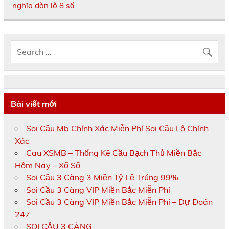
nghĩa dàn lô 8 số
Bài viết mới
Soi Cầu Mb Chính Xác Miễn Phí Soi Cầu Lô Chính
Xác
Cau XSMB – Thống Kê Cầu Bạch Thủ Miền Bắc
Hôm Nay – Xổ Số
Soi Cầu 3 Càng 3 Miền Tỷ Lệ Trúng 99%
Soi Cầu 3 Càng VIP Miền Bắc Miễn Phí
Soi Cầu 3 Càng VIP Miền Bắc Miễn Phí – Dự Đoán
247
SOI CẦU 3 CÀNG