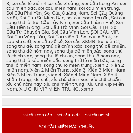
3, soi cầu lô xiên 4 soi cầu 3 càng, Soi Cầu Long An, soi
cau mien bac, soi cau mien nam, soi cau mien trung,
Soi Cầu Phú Yên, Soi Cầu Quảng Nam, Soi Cầu Quảng
Ngãi, Soi Cầu Số Miền Bắc, soi cầu song thủ đề, Soi cầu
song thủ lô, Soi Cầu Tây Ninh, Soi Cầu Thành Phố, Soi
Cầu Tiền Giang, Soi Cầu Trà Vinh, Soi Cầu TTH, Soi
Cầu Từ Chuyên Gia, Soi Cầu Vĩnh Lon, SOI CẦU VIP,
Soi Cầu Vũng Tàu, Soi Cầu xiên 3, Soi cầu xiên 4, soi
cau xỉu chủ, Soi Cầu xổ số, Soi cầu XSMB, Soi xiên 2,
song thu đề, song thủ đề chính xác, song thủ đề chuẩn,
song thủ đề hôm nay, song thủ đề miền bắc, song thủ
lô chính xác, song thủ lô chuẩn, song thủ lô hôm nay,
song thủ lô kép miền bắc, song thủ lô miền bắc, song
thủ lô miền nam, song thu lo mien trung, xien 2, xiên 2
miền nam, Xiên 2 Miền Trung, xiên 3, Xiên 3 Miền Nam,
Xiên 3 Miền Trung, xien 4, Xiên 4 Miền Nam, Xiên 4
Miền Trung, xỉu chủ, xỉu chủ chính xác, xỉu chủ chuẩn,
xỉu chủ hôm nay, xíu chủ miền trung, Xíu Chủ Vip Miền
Nam, XỈU CHỦ VIP MIỀN TRUNG, xsmb
soi cầu cao cấp – soi cầu lo de – soi cầu xsmb
SOI CẦU MIỀN BẮC CHUẨN