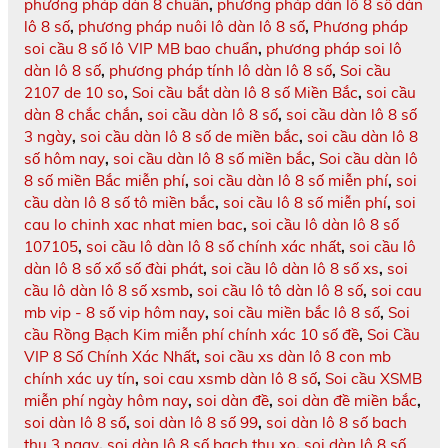
phương pháp dàn 8 chuẩn
,
phương pháp dàn lô 8 số dàn
lô 8 số
,
phương pháp nuôi lô dàn lô 8 số
,
Phương pháp
soi cầu 8 số lô VIP MB bao chuẩn
,
phương pháp soi lô
dàn lô 8 số
,
phương pháp tính lô dàn lô 8 số
,
Soi cầu
2107 de 10 so
,
Soi cầu bắt dàn lô 8 số Miền Bắc
,
soi cầu
dàn 8 chắc chắn
,
soi cầu dàn lô 8 số
,
soi cầu dàn lô 8 số
3 ngày
,
soi cầu dàn lô 8 số de miền bắc
,
soi cầu dàn lô 8
số hôm nay
,
soi cầu dàn lô 8 số miền bắc
,
Soi cầu dàn lô
8 số miền Bắc miễn phí
,
soi cầu dàn lô 8 số miễn phí
,
soi
cầu dàn lô 8 số tô miền bắc
,
soi cầu lô 8 số miễn phí
,
soi
cau lo chinh xac nhat mien bac
,
soi cầu lô dàn lô 8 số
107105
,
soi cầu lô dàn lô 8 số chính xác nhất
,
soi cầu lô
dàn lô 8 số xổ số đài phát
,
soi cầu lô dàn lô 8 số xs
,
soi
cầu lô dàn lô 8 số xsmb
,
soi cầu lô tô dàn lô 8 số
,
soi cau
mb vip - 8 số vip hôm nay
,
soi cầu miền bắc lô 8 số
,
Soi
cầu Rồng Bạch Kim miễn phí chính xác 10 số đề
,
Soi Cầu
VIP 8 Số Chính Xác Nhất
,
soi cầu xs dàn lô 8 con mb
chính xác uy tín
,
soi cau xsmb dàn lô 8 số
,
Soi cầu XSMB
miễn phí ngày hôm nay
,
soi dàn đề
,
soi dàn đề miền bắc
,
soi dàn lô 8 số
,
soi dàn lô 8 số 99
,
soi dàn lô 8 số bach
thu 3 ngay
,
soi dàn lô 8 số bach thu xo
,
soi dàn lô 8 số