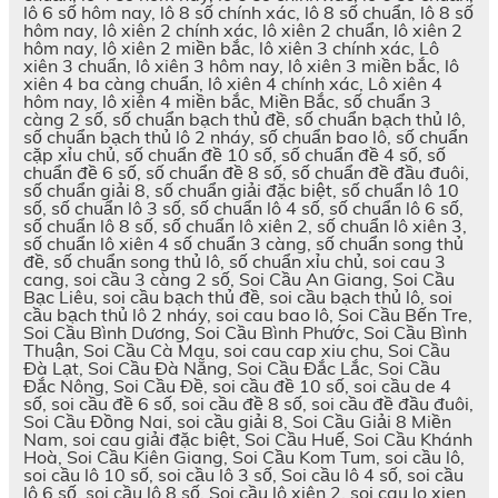
lô 6 số hôm nay, lô 8 số chính xác, lô 8 số chuẩn, lô 8 số
hôm nay, lô xiên 2 chính xác, lô xiên 2 chuẩn, lô xiên 2
hôm nay, lô xiên 2 miền bắc, lô xiên 3 chính xác, Lô
xiên 3 chuẩn, lô xiên 3 hôm nay, lô xiên 3 miền bắc, lô
xiên 4 ba càng chuẩn, lô xiên 4 chính xác, Lô xiên 4
hôm nay, lô xiên 4 miền bắc, Miền Bắc, số chuẩn 3
càng 2 số, số chuẩn bạch thủ đề, số chuẩn bạch thủ lô,
số chuẩn bạch thủ lô 2 nháy, số chuẩn bao lô, số chuẩn
cặp xỉu chủ, số chuẩn đề 10 số, số chuẩn đề 4 số, số
chuẩn đề 6 số, số chuẩn đề 8 số, số chuẩn đề đầu đuôi,
số chuẩn giải 8, số chuẩn giải đặc biệt, số chuẩn lô 10
số, số chuẩn lô 3 số, số chuẩn lô 4 số, số chuẩn lô 6 số,
số chuẩn lô 8 số, số chuẩn lô xiên 2, số chuẩn lô xiên 3,
số chuẩn lô xiên 4 số chuẩn 3 càng, số chuẩn song thủ
đề, số chuẩn song thủ lô, số chuẩn xỉu chủ, soi cau 3
cang, soi cầu 3 càng 2 số, Soi Cầu An Giang, Soi Cầu
Bạc Liêu, soi cầu bạch thủ đề, soi cầu bạch thủ lô, soi
cầu bạch thủ lô 2 nháy, soi cau bao lô, Soi Cầu Bến Tre,
Soi Cầu Bình Dương, Soi Cầu Bình Phước, Soi Cầu Bình
Thuận, Soi Cầu Cà Mau, soi cau cap xiu chu, Soi Cầu
Đà Lạt, Soi Cầu Đà Nẵng, Soi Cầu Đắc Lắc, Soi Cầu
Đắc Nông, Soi Cầu Đề, soi cầu đề 10 số, soi cầu de 4
số, soi cầu đề 6 số, soi cầu đề 8 số, soi cầu đề đầu đuôi,
Soi Cầu Đồng Nai, soi cầu giải 8, Soi Cầu Giải 8 Miền
Nam, soi cau giải đặc biệt, Soi Cầu Huế, Soi Cầu Khánh
Hoà, Soi Cầu Kiên Giang, Soi Cầu Kom Tum, soi cầu lô,
soi cầu lô 10 số, soi cầu lô 3 số, Soi cầu lô 4 số, soi cầu
lô 6 số, soi cầu lô 8 số, Soi cầu lô xiên 2, soi cau lo xien