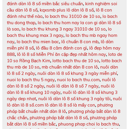
đánh dàn lô 8 số miền bắc siêu chuẩn
,
kinh nghiệm soi
cầu dàn lô 8 số
,
kqxsmb plus lô dàn lô 8 số
,
lô 8 con
đánh như thế nào
,
lo bach thu 31010 de 10 so
,
lo bach
thu dong thap
,
lo bach thu hom nay la con gi dàn lô 8 số
là sao
,
lo bach thu khung 3 ngay 31010 de 10 so
,
lo
bach thu khung max 3 ngay
,
lo bach thu mb ngay hom
nay
,
lo bach thu mien bac
,
lô chuẩn 8 con mb
,
lô dàn
miễn phí 8 số
,
lô đầu 8 câm đánh con gì
,
lô đẹp hôm nay
888
,
lô lô 8 số Miễn Phí ăn cặp đẹp nhất hôm nay
,
loto de
10 so Rồng Bạch Kim
,
lotto bach thu de 10 so
,
lotto bach
thu mb de 10 so
,
mb chuẩn nhất dàn 8 con lô
,
nuôi dàn
lô 8 số 2 ngày
,
nuôi dàn lô 8 số khung 3 ngày miễn phí
,
nuoi lo bach thu 5 ngay
,
nuoi lo bach thu.com
,
nuôi lô
dàn lô 8 số 2 ngày
,
nuôi lô dàn lô 8 số 7 ngày
,
nuôi lô
dàn lô 8 số khung 10 ngày
,
nuôi lô dàn lô 8 số khung 3
ngày dep nhat
,
nuôi lô dàn lô 8 số khung 3 ngày tôi
,
nuôi
lô dàn lô 8 số.com lô dàn lô 8 số là mấy con
,
phương
pháp bắt chuẩn nhất dàn 8 lô
,
phương pháp bắt dàn lô 8
chắc chắn
,
phương pháp bắt dàn lô 8 số
,
phương pháp
bắt dàn lô 8 số miền bắc
,
phuong phap choi lo bach thu
,