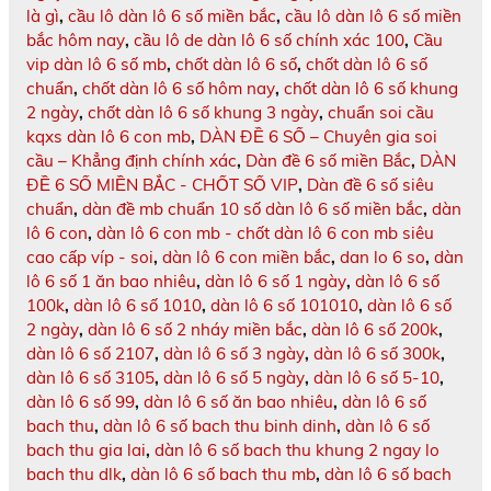
là gì
,
cầu lô dàn lô 6 số miền bắc
,
cầu lô dàn lô 6 số miền
bắc hôm nay
,
cầu lô de dàn lô 6 số chính xác 100
,
Cầu
vip dàn lô 6 số mb
,
chốt dàn lô 6 số
,
chốt dàn lô 6 số
chuẩn
,
chốt dàn lô 6 số hôm nay
,
chốt dàn lô 6 số khung
2 ngày
,
chốt dàn lô 6 số khung 3 ngày
,
chuẩn soi cầu
kqxs dàn lô 6 con mb
,
DÀN ĐỀ 6 SỐ – Chuyên gia soi
cầu – Khẳng định chính xác
,
Dàn đề 6 số miền Bắc
,
DÀN
ĐỀ 6 SỐ MIỀN BẮC - CHỐT SỐ VIP
,
Dàn đề 6 số siêu
chuẩn
,
dàn đề mb chuẩn 10 số dàn lô 6 số miền bắc
,
dàn
lô 6 con
,
dàn lô 6 con mb - chốt dàn lô 6 con mb siêu
cao cấp víp - soi
,
dàn lô 6 con miền bắc
,
dan lo 6 so
,
dàn
lô 6 số 1 ăn bao nhiêu
,
dàn lô 6 số 1 ngày
,
dàn lô 6 số
100k
,
dàn lô 6 số 1010
,
dàn lô 6 số 101010
,
dàn lô 6 số
2 ngày
,
dàn lô 6 số 2 nháy miền bắc
,
dàn lô 6 số 200k
,
dàn lô 6 số 2107
,
dàn lô 6 số 3 ngày
,
dàn lô 6 số 300k
,
dàn lô 6 số 3105
,
dàn lô 6 số 5 ngày
,
dàn lô 6 số 5-10
,
dàn lô 6 số 99
,
dàn lô 6 số ăn bao nhiêu
,
dàn lô 6 số
bach thu
,
dàn lô 6 số bach thu binh dinh
,
dàn lô 6 số
bach thu gia lai
,
dàn lô 6 số bach thu khung 2 ngay lo
bach thu dlk
,
dàn lô 6 số bach thu mb
,
dàn lô 6 số bach