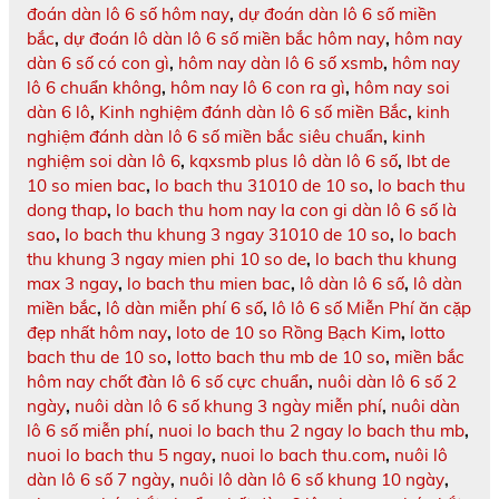
đoán dàn lô 6 số hôm nay
,
dự đoán dàn lô 6 số miền
bắc
,
dự đoán lô dàn lô 6 số miền bắc hôm nay
,
hôm nay
dàn 6 số có con gì
,
hôm nay dàn lô 6 số xsmb
,
hôm nay
lô 6 chuẩn không
,
hôm nay lô 6 con ra gì
,
hôm nay soi
dàn 6 lô
,
Kinh nghiệm đánh dàn lô 6 số miền Bắc
,
kinh
nghiệm đánh dàn lô 6 số miền bắc siêu chuẩn
,
kinh
nghiệm soi dàn lô 6
,
kqxsmb plus lô dàn lô 6 số
,
lbt de
10 so mien bac
,
lo bach thu 31010 de 10 so
,
lo bach thu
dong thap
,
lo bach thu hom nay la con gi dàn lô 6 số là
sao
,
lo bach thu khung 3 ngay 31010 de 10 so
,
lo bach
thu khung 3 ngay mien phi 10 so de
,
lo bach thu khung
max 3 ngay
,
lo bach thu mien bac
,
lô dàn lô 6 số
,
lô dàn
miền bắc
,
lô dàn miễn phí 6 số
,
lô lô 6 số Miễn Phí ăn cặp
đẹp nhất hôm nay
,
loto de 10 so Rồng Bạch Kim
,
lotto
bach thu de 10 so
,
lotto bach thu mb de 10 so
,
miền bắc
hôm nay chốt đàn lô 6 số cực chuẩn
,
nuôi dàn lô 6 số 2
ngày
,
nuôi dàn lô 6 số khung 3 ngày miễn phí
,
nuôi dàn
lô 6 số miễn phí
,
nuoi lo bach thu 2 ngay lo bach thu mb
,
nuoi lo bach thu 5 ngay
,
nuoi lo bach thu.com
,
nuôi lô
dàn lô 6 số 7 ngày
,
nuôi lô dàn lô 6 số khung 10 ngày
,