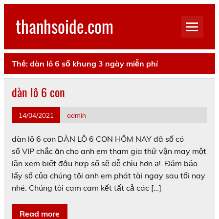
Skip
to
thanhsoide.com
content
Thẻ:
dàn lô 6 số khung 3 ngày miễn phí
dàn lô 6 con
14/04/2021
admin
dàn lô 6 con DÀN LÔ 6 CON HÔM NAY đã số có
số VIP chắc ăn cho anh em tham gia thử vận may một
lần xem biết đâu hợp số sẽ dễ chịu hơn ạ!. Đảm bảo
lấy số của chúng tôi anh em phát tài ngay sau tối nay
nhé. Chúng tôi cam cam kết tất cả các […]
Read more