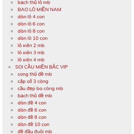
bạch thủ lô mb
BAO LÔ MIỀN NAM
dàn lô 4 con
dàn lô 6 con
dàn lô 8 con
dàn lô 10 con
lô xiên 2 mb
lô xiên 3 mb
lô xiên 4 mb
SOI CẦU MIỀN BẮC VIP
song thủ đề mb
cặp số 3 càng
cầu đẹp ba càng mb
bạch thủ đề mb
dàn đề 4 con
dàn đề 6 con
dàn đề 8 con
dàn đề 10 con
đề đầu đuôi mb