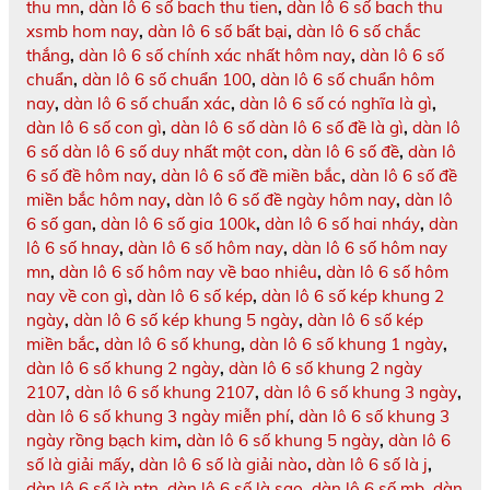
thu mn
,
dàn lô 6 số bach thu tien
,
dàn lô 6 số bach thu
xsmb hom nay
,
dàn lô 6 số bất bại
,
dàn lô 6 số chắc
thắng
,
dàn lô 6 số chính xác nhất hôm nay
,
dàn lô 6 số
chuẩn
,
dàn lô 6 số chuẩn 100
,
dàn lô 6 số chuẩn hôm
nay
,
dàn lô 6 số chuẩn xác
,
dàn lô 6 số có nghĩa là gì
,
dàn lô 6 số con gì
,
dàn lô 6 số dàn lô 6 số đề là gì
,
dàn lô
6 số dàn lô 6 số duy nhất một con
,
dàn lô 6 số đề
,
dàn lô
6 số đề hôm nay
,
dàn lô 6 số đề miền bắc
,
dàn lô 6 số đề
miền bắc hôm nay
,
dàn lô 6 số đề ngày hôm nay
,
dàn lô
6 số gan
,
dàn lô 6 số gia 100k
,
dàn lô 6 số hai nháy
,
dàn
lô 6 số hnay
,
dàn lô 6 số hôm nay
,
dàn lô 6 số hôm nay
mn
,
dàn lô 6 số hôm nay về bao nhiêu
,
dàn lô 6 số hôm
nay về con gì
,
dàn lô 6 số kép
,
dàn lô 6 số kép khung 2
ngày
,
dàn lô 6 số kép khung 5 ngày
,
dàn lô 6 số kép
miền bắc
,
dàn lô 6 số khung
,
dàn lô 6 số khung 1 ngày
,
dàn lô 6 số khung 2 ngày
,
dàn lô 6 số khung 2 ngày
2107
,
dàn lô 6 số khung 2107
,
dàn lô 6 số khung 3 ngày
,
dàn lô 6 số khung 3 ngày miễn phí
,
dàn lô 6 số khung 3
ngày rồng bạch kim
,
dàn lô 6 số khung 5 ngày
,
dàn lô 6
số là giải mấy
,
dàn lô 6 số là giải nào
,
dàn lô 6 số là j
,
dàn lô 6 số là ntn
,
dàn lô 6 số là sao
,
dàn lô 6 số mb
,
dàn