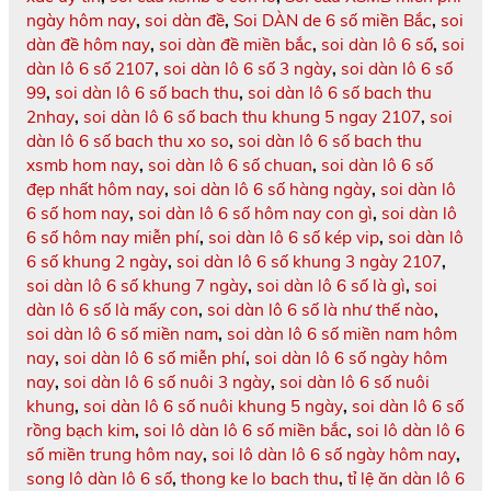
ngày hôm nay
,
soi dàn đề
,
Soi DÀN de 6 số miền Bắc
,
soi
dàn đề hôm nay
,
soi dàn đề miền bắc
,
soi dàn lô 6 số
,
soi
dàn lô 6 số 2107
,
soi dàn lô 6 số 3 ngày
,
soi dàn lô 6 số
99
,
soi dàn lô 6 số bach thu
,
soi dàn lô 6 số bach thu
2nhay
,
soi dàn lô 6 số bach thu khung 5 ngay 2107
,
soi
dàn lô 6 số bach thu xo so
,
soi dàn lô 6 số bach thu
xsmb hom nay
,
soi dàn lô 6 số chuan
,
soi dàn lô 6 số
đẹp nhất hôm nay
,
soi dàn lô 6 số hàng ngày
,
soi dàn lô
6 số hom nay
,
soi dàn lô 6 số hôm nay con gì
,
soi dàn lô
6 số hôm nay miễn phí
,
soi dàn lô 6 số kép vip
,
soi dàn lô
6 số khung 2 ngày
,
soi dàn lô 6 số khung 3 ngày 2107
,
soi dàn lô 6 số khung 7 ngày
,
soi dàn lô 6 số là gì
,
soi
dàn lô 6 số là mấy con
,
soi dàn lô 6 số là như thế nào
,
soi dàn lô 6 số miền nam
,
soi dàn lô 6 số miền nam hôm
nay
,
soi dàn lô 6 số miễn phí
,
soi dàn lô 6 số ngày hôm
nay
,
soi dàn lô 6 số nuôi 3 ngày
,
soi dàn lô 6 số nuôi
khung
,
soi dàn lô 6 số nuôi khung 5 ngày
,
soi dàn lô 6 số
rồng bạch kim
,
soi lô dàn lô 6 số miền bắc
,
soi lô dàn lô 6
số miền trung hôm nay
,
soi lô dàn lô 6 số ngày hôm nay
,
song lô dàn lô 6 số
,
thong ke lo bach thu
,
tỉ lệ ăn dàn lô 6