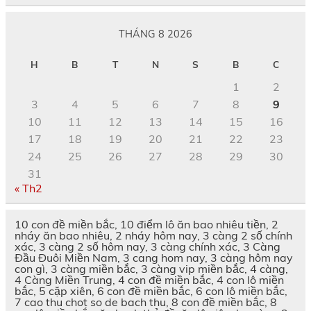
THÁNG 8 2026
H
B
T
N
S
B
C
1
2
3
4
5
6
7
8
9
10
11
12
13
14
15
16
17
18
19
20
21
22
23
24
25
26
27
28
29
30
31
« Th2
10 con đề miền bắc, 10 điểm lô ăn bao nhiêu tiền, 2
nháy ăn bao nhiêu, 2 nháy hôm nay, 3 càng 2 số chính
xác, 3 càng 2 số hôm nay, 3 càng chính xác, 3 Càng
Đầu Đuôi Miền Nam, 3 cang hom nay, 3 càng hôm nay
con gì, 3 càng miền bắc, 3 càng vip miền bắc, 4 càng,
4 Càng Miền Trung, 4 con đề miền bắc, 4 con lô miền
bắc, 5 cặp xiên, 6 con đề miền bắc, 6 con lô miền bắc,
7 cao thu chot so de bach thu, 8 con đề miền bắc, 8