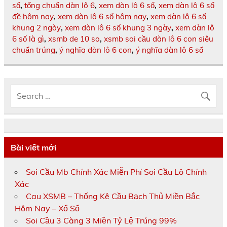
số
,
tổng chuẩn dàn lô 6
,
xem dàn lô 6 số
,
xem dàn lô 6 số
đề hôm nay
,
xem dàn lô 6 số hôm nay
,
xem dàn lô 6 số
khung 2 ngày
,
xem dàn lô 6 số khung 3 ngày
,
xem dàn lô
6 số là gì
,
xsmb de 10 so
,
xsmb soi cầu dàn lô 6 con siêu
chuẩn trúng
,
ý nghĩa dàn lô 6 con
,
ý nghĩa dàn lô 6 số
Bài viết mới
Soi Cầu Mb Chính Xác Miễn Phí Soi Cầu Lô Chính
Xác
Cau XSMB – Thống Kê Cầu Bạch Thủ Miền Bắc
Hôm Nay – Xổ Số
Soi Cầu 3 Càng 3 Miền Tỷ Lệ Trúng 99%