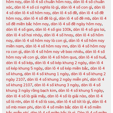
hôm nay
,
dàn lô 4 số chuẩn hôm nay
,
dàn lô 4 số chuẩn
xác
,
dàn lô 4 số có nghĩa là gì
,
dàn lô 4 số con gì
,
dàn lô
4 số dàn lô 4 số hôm nay
,
dàn lô 4 số đề
,
dàn lô 4 số đề
hôm nay
,
dàn lô 4 số đề là gì
,
dàn lô 4 số đề mb
,
dàn lô 4
số đề miền bắc hôm nay
,
dàn lô 4 số đề ngày hôm nay
,
dàn lô 4 số gan
,
dàn lô 4 số gia 100k
,
dàn lô 4 số gia lai
,
dàn lô 4 số hai nháy
,
dàn lô 4 số hnay
,
dàn lô 4 số hôm
nay
,
dàn lô 4 số hôm nay là con gì
,
dàn lô 4 số hôm nay
miền nam
,
dàn lô 4 số hôm nay mn
,
dàn lô 4 số hôm nay
ra con gì
,
dàn lô 4 số hôm nay về bao nhiêu
,
dàn lô 4 số
hôm nay về con gì
,
dàn lô 4 số hôm qua
,
dàn lô 4 số huế
,
dàn lô 4 số kép
,
dàn lô 4 số kép khung 2 ngày
,
dàn lô 4
số kép khung 5 ngày
,
dàn lô 4 số kép miền bắc
,
dàn lô 4
số khung
,
dàn lô 4 số khung 1 ngày
,
dàn lô 4 số khung 2
ngày 2107
,
dàn lô 4 số khung 2 ngày miễn phí
,
dàn lô 4
số khung 2107
,
dàn lô 4 số khung 3 ngày
,
dàn lô 4 số
khung 3 ngày rồng bạch kim
,
dàn lô 4 số khung 5 ngày
,
dàn lô 4 số là giải mấy
,
dàn lô 4 số là giải nào
,
dàn lô 4
số là ntn
,
dàn lô 4 số là sao
,
dàn lô 4 số lót là gì
,
dàn lô 4
số mb mien phi
,
dàn lô 4 số miền bắc dàn lô 4 số miền
bắc miễn phí
,
dàn lô 4 số miền bắc là gì
,
Dàn lô 4 số miền