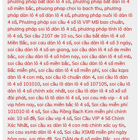
phương pháp bắt dàn lô 4 số
,
phương pháp bắt dàn lô 4
số miền bắc
,
phuong phap choi lo bach thu
,
phương
pháp dàn lô 4 số dàn lô 4 số
,
phương pháp nuôi lô dàn lô
4 số
,
Phương pháp soi cầu 4 số lô VIP MB bao chuẩn
,
phương pháp soi lô dàn lô 4 số
,
phương pháp tính lô dàn
lô 4 số
,
Soi cầu 2107 de 10 so
,
Soi cầu bắt dàn lô 4 số
Miền Bắc
,
soi cau dàn lô 4 số
,
soi cầu dàn lô 4 số 3 ngày
,
soi cầu dàn lô 4 số an giang
,
soi cầu dàn lô 4 số de miền
bắc
,
soi cầu dàn lô 4 số hôm nay
,
soi cầu dàn lô 4 số mb
,
soi cầu dàn lô 4 số miền bắc
,
Soi cầu dàn lô 4 số miền
Bắc miễn phí
,
soi cầu dàn lô 4 số miễn phí
,
soi cầu kqxs
dàn lô 4 con mb
,
soi cầu lô chuẩn dàn 4
,
soi cầu lô dàn
lô 4 số 101010
,
soi cầu lô dàn lô 4 số 107105
,
soi cầu lô
dàn lô 4 số chính xác nhất
,
soi cầu lô dàn lô 4 số xổ số
đài phát
,
soi cầu lô tô dàn lô 4 số
,
soi cau mb vip - 4 số
vip hôm nay
,
soi cầu miền bắc lô 4 số
,
Soi cầu miễn phí
101010 lô 4 số
,
Soi cầu Rồng Bạch Kim miễn phí chính
xác 10 số đề
,
Soi cầu vip 4 số
,
Soi Cầu VIP 4 Số Chính
Xác Nhất
,
soi cầu xs dàn lô 4 con mb chính xác uy tín
,
soi cau xsmb dàn lô 4 số
,
Soi cầu XSMB miễn phí ngày
hôm nay
,
soi dàn đề
,
Soi DÀN de 6 số miền Bắc
,
soi dàn