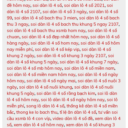
đề hôm nay
,
soi dàn lô 4 số
,
soi dàn lô 4 số 2021
,
soi
dàn lô 4 số 2107
,
soi dàn lô 4 số 3 ngày
,
soi dàn lô 4 số
99
,
soi dàn lô 4 số bach thu 3 mien
,
soi dàn lô 4 số bach
thu 3 ngay
,
soi dàn lô 4 số bach thu khung 5 ngay 2107
,
soi dàn lô 4 số bach thu xsmb hom nay
,
soi dàn lô 4 số
chuan
,
soi dàn lô 4 số đẹp nhất hôm nay
,
soi dàn lô 4 số
hàng ngày
,
soi dàn lô 4 số hom nay
,
soi dàn lô 4 số hôm
nay miễn phí
,
soi dàn lô 4 số kép vip
,
soi dàn lô 4 số
khung 2 ngày
,
soi dàn lô 4 số khung 3 ngày 2107
,
soi
dàn lô 4 số khung 5 ngày
,
soi dàn lô 4 số khung 7 ngày
,
soi dàn lô 4 số mb hôm nay
,
soi dàn lô 4 số miền nam
,
soi dàn lô 4 số miền nam hôm nay
,
soi dàn lô 4 số ngày
hôm nay
,
soi dàn lô 4 số ngày mai
,
soi dàn lô 4 số nuôi 3
ngày
,
soi dàn lô 4 số nuôi khung
,
soi dàn lô 4 số nuôi
khung 5 ngày
,
soi dàn lô 4 số rồng bạch kim
,
soi lô dàn
lô 4 số hôm nay
,
soi lô dàn lô 4 số ngày hôm nay
,
soi lô
miễn phí
,
song lô dàn lô 4 số
,
thống kê dàn lô 4 số miền
bắc
,
thong ke lo bach thu
,
tỉ lệ ăn dàn lô 4 số
,
tư vấn soi
cầu xsmb lô 4 con víp
,
video dàn lô 4 số đề
,
xem dàn lô 4
số
,
xem dàn lô 4 số hôm nay
,
xem dàn lô 4 số khung 3