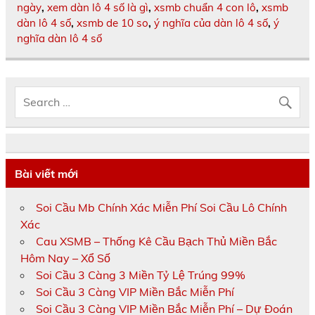
ngày
,
xem dàn lô 4 số là gì
,
xsmb chuẩn 4 con lô
,
xsmb
dàn lô 4 số
,
xsmb de 10 so
,
ý nghĩa của dàn lô 4 số
,
ý
nghĩa dàn lô 4 số
Bài viết mới
Soi Cầu Mb Chính Xác Miễn Phí Soi Cầu Lô Chính
Xác
Cau XSMB – Thống Kê Cầu Bạch Thủ Miền Bắc
Hôm Nay – Xổ Số
Soi Cầu 3 Càng 3 Miền Tỷ Lệ Trúng 99%
Soi Cầu 3 Càng VIP Miền Bắc Miễn Phí
Soi Cầu 3 Càng VIP Miền Bắc Miễn Phí – Dự Đoán