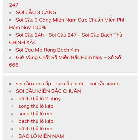
247
SOI CẦU 3 CÀNG
Soi Cầu 3 Càng Miền Nam Cực Chuẩn Miễn Phí
Hôm Nay 100%
Soi Cầu 24h – Soi Cầu 247 – Soi Cầu Bạch Thủ
CHÍNH XÁC
Soi Cau Mb Rong Bach Kim
Giờ Vàng Chốt Số Miền Bắc Hôm Nay – Xổ Số
666
soi cầu cao cấp – soi cầu lo de – soi cầu xsmb
SOI CẦU MIỀN BẮC CHUẨN
bạch thủ lô 2 nháy
song thủ lô kép
song thủ lô mb
bạch thủ lô kép
bạch thủ lô mb
BAO LÔ MIỀN NAM