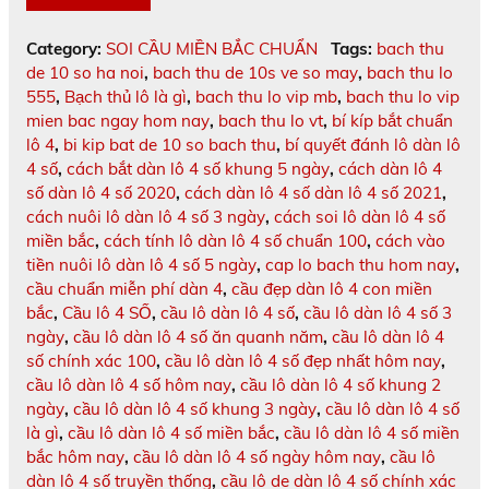
Category:
SOI CẦU MIỀN BẮC CHUẨN
Tags:
bach thu
de 10 so ha noi
,
bach thu de 10s ve so may
,
bach thu lo
555
,
Bạch thủ lô là gì
,
bach thu lo vip mb
,
bach thu lo vip
mien bac ngay hom nay
,
bach thu lo vt
,
bí kíp bắt chuẩn
lô 4
,
bi kip bat de 10 so bach thu
,
bí quyết đánh lô dàn lô
4 số
,
cách bắt dàn lô 4 số khung 5 ngày
,
cách dàn lô 4
số dàn lô 4 số 2020
,
cách dàn lô 4 số dàn lô 4 số 2021
,
cách nuôi lô dàn lô 4 số 3 ngày
,
cách soi lô dàn lô 4 số
miền bắc
,
cách tính lô dàn lô 4 số chuẩn 100
,
cách vào
tiền nuôi lô dàn lô 4 số 5 ngày
,
cap lo bach thu hom nay
,
cầu chuẩn miễn phí dàn 4
,
cầu đẹp dàn lô 4 con miền
bắc
,
Cầu lô 4 SỐ
,
cầu lô dàn lô 4 số
,
cầu lô dàn lô 4 số 3
ngày
,
cầu lô dàn lô 4 số ăn quanh năm
,
cầu lô dàn lô 4
số chính xác 100
,
cầu lô dàn lô 4 số đẹp nhất hôm nay
,
cầu lô dàn lô 4 số hôm nay
,
cầu lô dàn lô 4 số khung 2
ngày
,
cầu lô dàn lô 4 số khung 3 ngày
,
cầu lô dàn lô 4 số
là gì
,
cầu lô dàn lô 4 số miền bắc
,
cầu lô dàn lô 4 số miền
bắc hôm nay
,
cầu lô dàn lô 4 số ngày hôm nay
,
cầu lô
dàn lô 4 số truyền thống
,
cầu lô de dàn lô 4 số chính xác