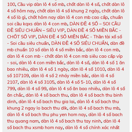
100
,
Cầu vip dàn lô 4 số mb
,
chốt dàn lô 4 số
,
chốt dàn lô
4 số hôm nay
,
chốt dàn lô 4 số khung 2 ngày
,
chốt dàn lô
4 số là gì
,
chốt hôm nay dàn lô 4 con mb cao cấp
,
chuẩn
soi cầu kqxs dàn lô 4 con mb
,
DÀN ĐỀ 4 SỐ – SOI CẦU
ĐỀ SIÊU CHUẨN – SIÊU VIP
,
DÀN ĐỀ 4 SỐ MIỀN BẮC -
CHỐT SỐ VIP
,
DÀN ĐỀ 4 SỐ MIỀN BẮC - Thần tài xổ số
- Soi cầu siêu chuẩn
,
DÀN ĐỀ 4 SỐ SIÊU CHUẨN
,
dàn đề
mb chuẩn 10 số dàn lô 4 số miền bắc
,
dàn lô 4 con mb
,
dàn lô 4 con mb - chốt dàn lô 4 con mb siêu cao cấp víp
- soi
,
dàn lô 4 con miền bắc
,
dàn lô 4 số
,
dàn lô 4 số 1 ăn
bao nhiêu
,
dàn lô 4 số 1 ngày
,
dàn lô 4 số 1010
,
dàn lô 4
số 107109
,
dàn lô 4 số 2 nháy miền bắc
,
dàn lô 4 số
2107
,
dàn lô 4 số 3105
,
dàn lô 4 số 5-10
,
dàn lô 4 số
799
,
dàn lô 4 số 99
,
dàn lô 4 số ăn bao nhiêu
,
dàn lô 4 số
ăn chắc
,
dàn lô 4 số bach thu
,
dàn lô 4 số bach thu binh
dinh
,
dàn lô 4 số bach thu gia lai
,
dàn lô 4 số bach thu
khung 2 ngay lo bach thu dlk
,
dàn lô 4 số bach thu mb
,
dàn lô 4 số bach thu phu yen hom nay
,
dàn lô 4 số bach
thu quang nam
,
dàn lô 4 số bach thu tay ninh
,
dàn lô 4
số bach thu xsmb hom nay
,
dàn lô 4 số chính xác nhất