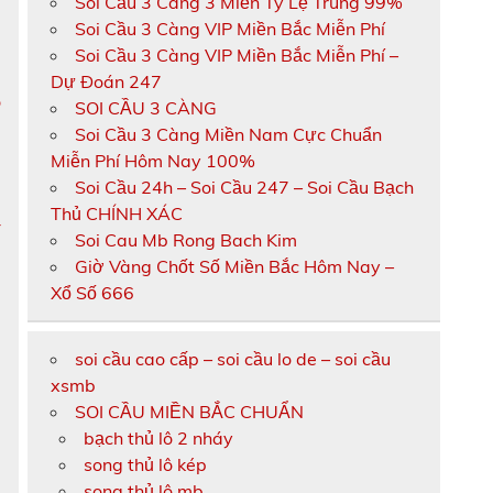
Soi Cầu 3 Càng 3 Miền Tỷ Lệ Trúng 99%
Soi Cầu 3 Càng VIP Miền Bắc Miễn Phí
Soi Cầu 3 Càng VIP Miền Bắc Miễn Phí –
Dự Đoán 247
p
SOI CẦU 3 CÀNG
Soi Cầu 3 Càng Miền Nam Cực Chuẩn
Miễn Phí Hôm Nay 100%
Soi Cầu 24h – Soi Cầu 247 – Soi Cầu Bạch
Thủ CHÍNH XÁC
4
Soi Cau Mb Rong Bach Kim
Giờ Vàng Chốt Số Miền Bắc Hôm Nay –
Xổ Số 666
U
soi cầu cao cấp – soi cầu lo de – soi cầu
xsmb
SOI CẦU MIỀN BẮC CHUẨN
bạch thủ lô 2 nháy
song thủ lô kép
h
song thủ lô mb