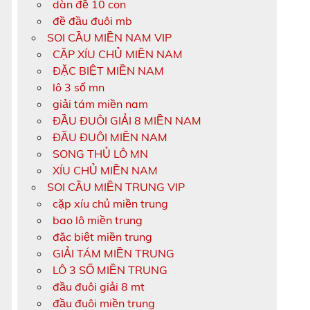
dàn đề 10 con
đề đầu đuôi mb
SOI CẦU MIỀN NAM VIP
,
CẶP XÍU CHỦ MIỀN NAM
ĐẶC BIỆT MIỀN NAM
lô 3 số mn
giải tám miền nam
ĐẦU ĐUÔI GIẢI 8 MIỀN NAM
ĐẦU ĐUÔI MIỀN NAM
SONG THỦ LÔ MN
XÍU CHỦ MIỀN NAM
SOI CẦU MIỀN TRUNG VIP
cặp xíu chủ miền trung
bao lô miền trung
đặc biệt miền trung
0
GIẢI TÁM MIỀN TRUNG
LÔ 3 SỐ MIỀN TRUNG
đầu đuôi giải 8 mt
đầu đuôi miền trung