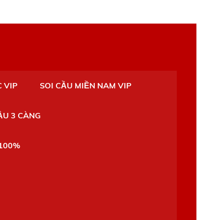
 VIP
SOI CẦU MIỀN NAM VIP
ẦU 3 CÀNG
 100%