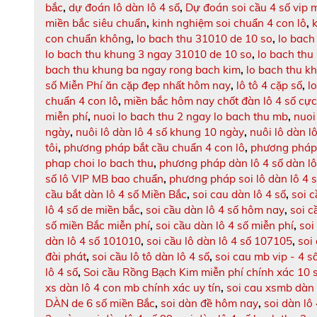
bắc
,
dự đoán lô dàn lô 4 số
,
Dự đoán soi cầu 4 số vip 
miền bắc siêu chuẩn
,
kinh nghiệm soi chuẩn 4 con lô
,
k
con chuẩn không
,
lo bach thu 31010 de 10 so
,
lo bach
lo bach thu khung 3 ngay 31010 de 10 so
,
lo bach thu
bach thu khung ba ngay rong bach kim
,
lo bach thu k
số Miễn Phí ăn cặp đẹp nhất hôm nay
,
lô tô 4 cặp số
,
l
chuẩn 4 con lô
,
miền bắc hôm nay chốt đàn lô 4 số cự
miễn phí
,
nuoi lo bach thu 2 ngay lo bach thu mb
,
nuoi
ngày
,
nuôi lô dàn lô 4 số khung 10 ngày
,
nuôi lô dàn l
tôi
,
phương pháp bắt cầu chuẩn 4 con lô
,
phương pháp 
phap choi lo bach thu
,
phương pháp dàn lô 4 số dàn lô
số lô VIP MB bao chuẩn
,
phương pháp soi lô dàn lô 4 
cầu bắt dàn lô 4 số Miền Bắc
,
soi cau dàn lô 4 số
,
soi c
lô 4 số de miền bắc
,
soi cầu dàn lô 4 số hôm nay
,
soi c
số miền Bắc miễn phí
,
soi cầu dàn lô 4 số miễn phí
,
soi
dàn lô 4 số 101010
,
soi cầu lô dàn lô 4 số 107105
,
soi
đài phát
,
soi cầu lô tô dàn lô 4 số
,
soi cau mb vip - 4 s
lô 4 số
,
Soi cầu Rồng Bạch Kim miễn phí chính xác 10 
xs dàn lô 4 con mb chính xác uy tín
,
soi cau xsmb dàn 
DÀN de 6 số miền Bắc
,
soi dàn đề hôm nay
,
soi dàn lô