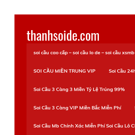
Skip
to
content
thanhsoide.com
soi cầu cao cấp – soi cầu lo de – soi cầu xsmb
SOI CẦU MIỀN TRUNG VIP
Soi Cầu 24
Soi Cầu 3 Càng 3 Miền Tỷ Lệ Trúng 99%
Soi Cầu 3 Càng VIP Miền Bắc Miễn Phí
Soi Cầu Mb Chính Xác Miễn Phí Soi Cầu Lô 