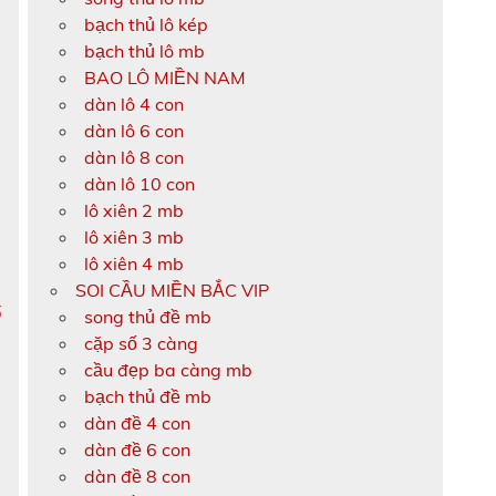
bạch thủ lô kép
bạch thủ lô mb
,
BAO LÔ MIỀN NAM
dàn lô 4 con
dàn lô 6 con
dàn lô 8 con
dàn lô 10 con
lô xiên 2 mb
lô xiên 3 mb
lô xiên 4 mb
SOI CẦU MIỀN BẮC VIP
ố
song thủ đề mb
cặp số 3 càng
cầu đẹp ba càng mb
bạch thủ đề mb
dàn đề 4 con
dàn đề 6 con
dàn đề 8 con