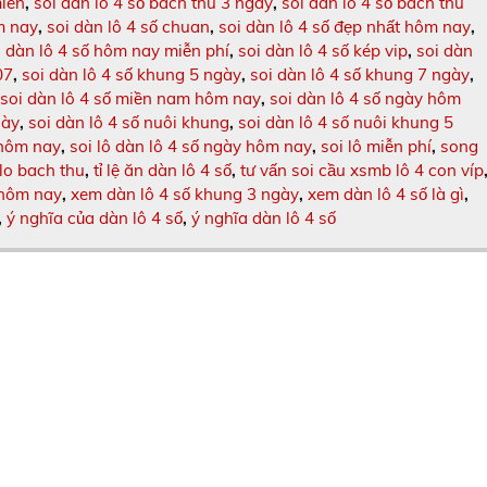
mien
,
soi dàn lô 4 số bach thu 3 ngay
,
soi dàn lô 4 số bach thu
m nay
,
soi dàn lô 4 số chuan
,
soi dàn lô 4 số đẹp nhất hôm nay
,
i dàn lô 4 số hôm nay miễn phí
,
soi dàn lô 4 số kép vip
,
soi dàn
07
,
soi dàn lô 4 số khung 5 ngày
,
soi dàn lô 4 số khung 7 ngày
,
,
soi dàn lô 4 số miền nam hôm nay
,
soi dàn lô 4 số ngày hôm
gày
,
soi dàn lô 4 số nuôi khung
,
soi dàn lô 4 số nuôi khung 5
 hôm nay
,
soi lô dàn lô 4 số ngày hôm nay
,
soi lô miễn phí
,
song
lo bach thu
,
tỉ lệ ăn dàn lô 4 số
,
tư vấn soi cầu xsmb lô 4 con víp
 hôm nay
,
xem dàn lô 4 số khung 3 ngày
,
xem dàn lô 4 số là gì
,
,
ý nghĩa của dàn lô 4 số
,
ý nghĩa dàn lô 4 số