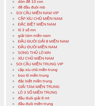
dàn đề 10 con
đề đầu đuôi mb
SOI CẦU MIỀN NAM VIP
CẶP XÍU CHỦ MIỀN NAM
ĐẶC BIỆT MIỀN NAM
lô 3 số mn
giải tám miền nam
ĐẦU ĐUÔI GIẢI 8 MIỀN NAM
ĐẦU ĐUÔI MIỀN NAM
SONG THỦ LÔ MN
XÍU CHỦ MIỀN NAM
SOI CẦU MIỀN TRUNG VIP
cặp xíu chủ miền trung
bao lô miền trung
đặc biệt miền trung
GIẢI TÁM MIỀN TRUNG
LÔ 3 SỐ MIỀN TRUNG
đầu đuôi giải 8 mt
đầu đuôi miền trung