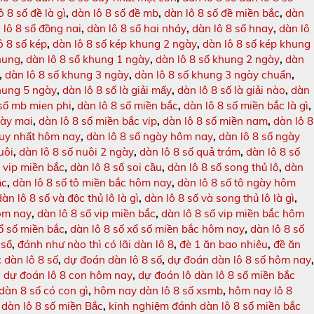
ô 8 số đề là gì
,
dàn lô 8 số đề mb
,
dàn lô 8 số đề miền bắc
,
dàn
 lô 8 số đồng nai
,
dàn lô 8 số hai nháy
,
dàn lô 8 số hnay
,
dàn lô
ô 8 số kép
,
dàn lô 8 số kép khung 2 ngày
,
dàn lô 8 số kép khung
hung
,
dàn lô 8 số khung 1 ngày
,
dàn lô 8 số khung 2 ngày
,
dàn
,
dàn lô 8 số khung 3 ngày
,
dàn lô 8 số khung 3 ngày chuẩn
,
khung 5 ngày
,
dàn lô 8 số là giải mấy
,
dàn lô 8 số là giải nào
,
dàn
 số mb mien phi
,
dàn lô 8 số miền bắc
,
dàn lô 8 số miền bắc là gì
,
gày mai
,
dàn lô 8 số miền bắc vip
,
dàn lô 8 số miền nam
,
dàn lô 8
duy nhất hôm nay
,
dàn lô 8 số ngày hôm nay
,
dàn lô 8 số ngày
uôi
,
dàn lô 8 số nuôi 2 ngày
,
dàn lô 8 số quả trám
,
dàn lô 8 số
u vip miền bắc
,
dàn lô 8 số soi cầu
,
dàn lô 8 số song thủ lô
,
dàn
ắc
,
dàn lô 8 số tô miền bắc hôm nay
,
dàn lô 8 số tô ngày hôm
dàn lô 8 số và độc thủ lô là gì
,
dàn lô 8 số và song thủ lô là gì
,
hôm nay
,
dàn lô 8 số vip miền bắc
,
dàn lô 8 số vip miền bắc hôm
xổ số miền bắc
,
dàn lô 8 số xổ số miền bắc hôm nay
,
dàn lô 8 số
 số
,
đánh như nào thì có lãi dàn lô 8
,
đè 1 ăn bao nhiêu
,
đề ăn
 dàn lô 8 số
,
dự đoán dàn lô 8 số
,
dự đoán dàn lô 8 số hôm nay
,
dự đoán lô 8 con hôm nay
,
dự đoán lô dàn lô 8 số miền bắc
dàn 8 số có con gì
,
hôm nay dàn lô 8 số xsmb
,
hôm nay lô 8
dàn lô 8 số miền Bắc
,
kinh nghiệm đánh dàn lô 8 số miền bắc