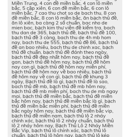
Miền Trung, 4 con đề miền bắc, 4 con lô miền
bắc, 5 cặp xiên, 6 con đề miền bắc, 6 con lô
miền bắc, 7 cao thu chot so de bach thu, 8 con
đề miền bắc, 8 con lô miền bắc, ăn bạch thủ đề,
ăn lô xiên, ba càng 2 số chuẩn, bac nho de
mien bac, bạch kim thư viện đề kiểm tra, bach
thu dan de 365, bạch thủ đề, bạch thủ đề 100,
bạch thủ đề 3 càng, bach thu de 4h mb hom
nay, bach thu de 555, bạch thủ đề 86, bạch thủ
đề an bao nhiêu, bach thu de chinh xac, bạch
thủ đề chuẩn, bạch thủ đề đánh theo ngày,
bạch thủ đề đẹp nhất hôm nay, bạch thủ đề
gan, bạch thủ đề hôm nay, bạch thủ đề hôm
nay con gì, bạch thủ đề hôm nay miễn phí,
bạch thủ đề hôm nay về bao nhiêu, bạch thủ
đề hôm nay về con gì, bạch thủ đề khung 3
ngày, Bạch thủ đề là gì, bạch thủ đề là sao,
bach thủ đề mb, bạch thủ đề mb hôm nay,
bạch thủ đề mb miễn phí, bach thu de mb ngay
mai, bạch thủ đề miền bắc, bạch thủ đề miền
bắc hôm nay, bạch thủ đề miền bắc là gì, bạch
thủ đề miền bắc miễn phí, bạch thủ đề miền
bắc ngày hôm nay, bạch thủ đề miền bắc vip,
bạch thủ đề miền nam, bạch thủ lô 2 nháy
chính xác, bạch thủ lô 2 nháy chuẩn, bạch thủ
lô 2 nháy hôm nay, Bạch Thủ Lô 2 Nháy Miền
Bắc Vip, bạch thủ lô chính xác, bạch thủ lô
chuẩn, bạch thủ lô hôm nay, bạch thủ lô kép