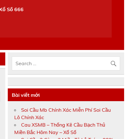
 Xổ Số 666
Bài viết mới
Soi Cầu Mb Chính Xác Miễn Phí Soi Cầu
Lô Chính Xác
Cau XSMB – Thống Kê Cầu Bạch Thủ
Miền Bắc Hôm Nay – Xổ Số