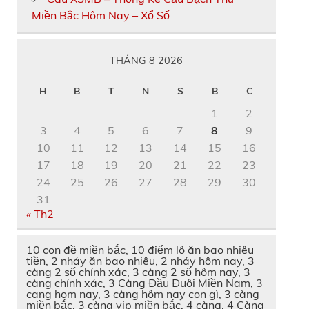
Miền Bắc Hôm Nay – Xổ Số
THÁNG 8 2026
H
B
T
N
S
B
C
1
2
3
4
5
6
7
8
9
10
11
12
13
14
15
16
17
18
19
20
21
22
23
24
25
26
27
28
29
30
31
« Th2
10 con đề miền bắc, 10 điểm lô ăn bao nhiêu
tiền, 2 nháy ăn bao nhiêu, 2 nháy hôm nay, 3
càng 2 số chính xác, 3 càng 2 số hôm nay, 3
càng chính xác, 3 Càng Đầu Đuôi Miền Nam, 3
cang hom nay, 3 càng hôm nay con gì, 3 càng
miền bắc, 3 càng vip miền bắc, 4 càng, 4 Càng