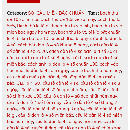
Category:
SOI CẦU MIỀN BẮC CHUẨN
Tags:
bach thu
de 10 so ha noi
,
bach thu de 10s ve so may
,
bach thu lo
555
,
Bạch thủ lô là gì
,
bach thu lo vip mb
,
bach thu lo vip
mien bac ngay hom nay
,
bach thu lo vt
,
bí kíp bắt chuẩn
lô 4
,
bi kip bat de 10 so bach thu
,
bí quyết đánh lô dàn lô
4 số
,
cách bắt dàn lô 4 số khung 5 ngày
,
cách dàn lô 4
số dàn lô 4 số 2020
,
cách dàn lô 4 số dàn lô 4 số 2021
,
cách nuôi lô dàn lô 4 số 3 ngày
,
cách soi lô dàn lô 4 số
miền bắc
,
cách tính lô dàn lô 4 số chuẩn 100
,
cách vào
tiền nuôi lô dàn lô 4 số 5 ngày
,
cap lo bach thu hom nay
,
cầu chuẩn miễn phí dàn 4
,
cầu đẹp dàn lô 4 con miền
bắc
,
Cầu lô 4 SỐ
,
cầu lô dàn lô 4 số
,
cầu lô dàn lô 4 số 3
ngày
,
cầu lô dàn lô 4 số ăn quanh năm
,
cầu lô dàn lô 4
số chính xác 100
,
cầu lô dàn lô 4 số đẹp nhất hôm nay
,
cầu lô dàn lô 4 số hôm nay
,
cầu lô dàn lô 4 số khung 2
ngày
,
cầu lô dàn lô 4 số khung 3 ngày
,
cầu lô dàn lô 4 số
là gì
,
cầu lô dàn lô 4 số miền bắc
,
cầu lô dàn lô 4 số miền
bắc hôm nay
,
cầu lô dàn lô 4 số ngày hôm nay
,
cầu lô
dàn lô 4 số truyền thống
,
cầu lô de dàn lô 4 số chính xác