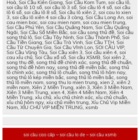
Hoà, Soi Cầu Kiên Giang, Soi Cầu Kom Tum, soi cầu lô,
soi cầu lô 10 số, soi cầu lô 3 số, Soi cầu lô 4 số, soi cầu
lô 6 số, soi cầu lô 8 số, Soi cầu lô xiên 2, soi cau lo xien
3, soi cầu lô xiên 4 soi cầu 3 càng, Soi Cầu Long An, soi
cau mien bac, soi cau mien nam, soi cau mien trung,
Soi Cầu Phú Yên, Soi Cầu Quảng Nam, Soi Cầu Quảng
Ngãi, Soi Cầu Số Miền Bắc, soi cầu song thủ đề, Soi cầu
song thủ lô, Soi Cầu Tây Ninh, Soi Cầu Thành Phố, Soi
Cầu Tiền Giang, Soi Cầu Trà Vinh, Soi Cầu TTH, Soi
Cầu Từ Chuyên Gia, Soi Cầu Vĩnh Lon, SOI CẦU VIP,
Soi Cầu Vũng Tàu, Soi Cầu xiên 3, Soi cầu xiên 4, soi
cau xỉu chủ, Soi Cầu xổ số, Soi cầu XSMB, Soi xiên 2,
song thu đề, song thủ đề chính xác, song thủ đề chuẩn,
song thủ đề hôm nay, song thủ đề miền bắc, song thủ
lô chính xác, song thủ lô chuẩn, song thủ lô hôm nay,
song thủ lô kép miền bắc, song thủ lô miền bắc, song
thủ lô miền nam, song thu lo mien trung, xien 2, xiên 2
miền nam, Xiên 2 Miền Trung, xiên 3, Xiên 3 Miền Nam,
Xiên 3 Miền Trung, xien 4, Xiên 4 Miền Nam, Xiên 4
Miền Trung, xỉu chủ, xỉu chủ chính xác, xỉu chủ chuẩn,
xỉu chủ hôm nay, xíu chủ miền trung, Xíu Chủ Vip Miền
Nam, XỈU CHỦ VIP MIỀN TRUNG, xsmb
soi cầu cao cấp – soi cầu lo de – soi cầu xsmb