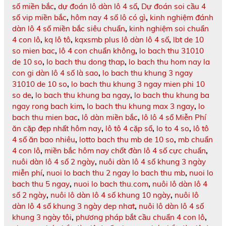
số miền bắc
,
dự đoán lô dàn lô 4 số
,
Dự đoán soi cầu 4
số vip miền bắc
,
hôm nay 4 số lô có gì
,
kinh nghiệm đánh
dàn lô 4 số miền bắc siêu chuẩn
,
kinh nghiệm soi chuẩn
4 con lô
,
kq lô tô
,
kqxsmb plus lô dàn lô 4 số
,
lbt de 10
so mien bac
,
lô 4 con chuẩn không
,
lo bach thu 31010
de 10 so
,
lo bach thu dong thap
,
lo bach thu hom nay la
con gi dàn lô 4 số là sao
,
lo bach thu khung 3 ngay
31010 de 10 so
,
lo bach thu khung 3 ngay mien phi 10
so de
,
lo bach thu khung ba ngay
,
lo bach thu khung ba
ngay rong bach kim
,
lo bach thu khung max 3 ngay
,
lo
bach thu mien bac
,
lô dàn miền bắc
,
lô lô 4 số Miễn Phí
ăn cặp đẹp nhất hôm nay
,
lô tô 4 cặp số
,
lo to 4 so
,
lô tô
4 số ăn bao nhiêu
,
lotto bach thu mb de 10 so
,
mb chuẩn
4 con lô
,
miền bắc hôm nay chốt đàn lô 4 số cực chuẩn
,
nuôi dàn lô 4 số 2 ngày
,
nuôi dàn lô 4 số khung 3 ngày
miễn phí
,
nuoi lo bach thu 2 ngay lo bach thu mb
,
nuoi lo
bach thu 5 ngay
,
nuoi lo bach thu.com
,
nuôi lô dàn lô 4
số 2 ngày
,
nuôi lô dàn lô 4 số khung 10 ngày
,
nuôi lô
dàn lô 4 số khung 3 ngày dep nhat
,
nuôi lô dàn lô 4 số
khung 3 ngày tôi
,
phương pháp bắt cầu chuẩn 4 con lô
,