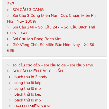
247
SOI CẦU 3 CÀNG
Soi Cầu 3 Càng Miền Nam Cực Chuẩn Miễn Phí
Hôm Nay 100%
Soi Cầu 24h – Soi Cầu 247 – Soi Cầu Bạch Thủ
CHÍNH XÁC
Soi Cau Mb Rong Bach Kim
Giờ Vàng Chốt Số Miền Bắc Hôm Nay – Xổ Số
666
soi cầu cao cấp – soi cầu lo de – soi cầu xsmb
SOI CẦU MIỀN BẮC CHUẨN
bạch thủ lô 2 nháy
song thủ lô kép
song thủ lô mb
bạch thủ lô kép
bạch thủ lô mb
BAO LÔ MIỀN NAM