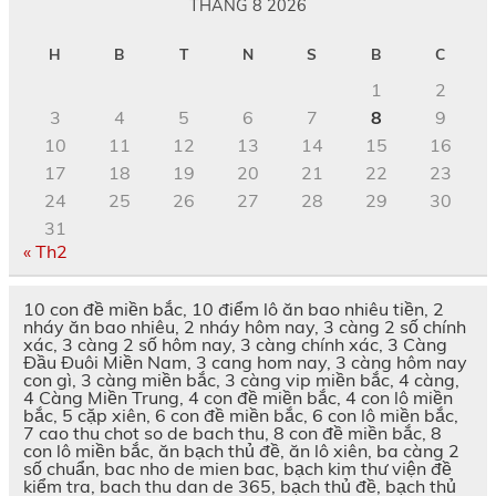
THÁNG 8 2026
H
B
T
N
S
B
C
1
2
3
4
5
6
7
8
9
10
11
12
13
14
15
16
17
18
19
20
21
22
23
24
25
26
27
28
29
30
31
« Th2
10 con đề miền bắc, 10 điểm lô ăn bao nhiêu tiền, 2
nháy ăn bao nhiêu, 2 nháy hôm nay, 3 càng 2 số chính
xác, 3 càng 2 số hôm nay, 3 càng chính xác, 3 Càng
Đầu Đuôi Miền Nam, 3 cang hom nay, 3 càng hôm nay
con gì, 3 càng miền bắc, 3 càng vip miền bắc, 4 càng,
4 Càng Miền Trung, 4 con đề miền bắc, 4 con lô miền
bắc, 5 cặp xiên, 6 con đề miền bắc, 6 con lô miền bắc,
7 cao thu chot so de bach thu, 8 con đề miền bắc, 8
con lô miền bắc, ăn bạch thủ đề, ăn lô xiên, ba càng 2
số chuẩn, bac nho de mien bac, bạch kim thư viện đề
kiểm tra, bach thu dan de 365, bạch thủ đề, bạch thủ