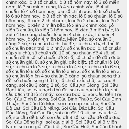
chính xác, lô 3 số chuẩn, lô 3 số hôm nay, lô 3 số miền
nam, lô 3 số miền trung, lô 4 số chính xác, lô 4 số
chuẩn, lô 4 số hôm nay, lô 6 số chính xác, lô 6 số chuẩn,
lô 6 số hôm nay, lô 8 số chính xác, lô 8 số chuẩn, lô 8 số
hôm nay, lô xiên 2 chính xác, lô xiên 2 chuẩn, lô xiên 2
hôm nay, lô xiên 2 miền bắc, lô xiên 3 chính xác, Lô
xiên 3 chuẩn, lô xiên 3 hôm nay, lô xiên 3 miền bắc, lô
xiên 4 ba càng chuẩn, lô xiên 4 chính xác, Lô xiên 4
hôm nay, lô xiên 4 miền bắc, Miền Bắc, số chuẩn 3
càng 2 số, số chuẩn bạch thủ đề, số chuẩn bạch thủ lô,
số chuẩn bạch thủ lô 2 nháy, số chuẩn bao lô, số chuẩn
cặp xỉu chủ, số chuẩn đề 10 số, số chuẩn đề 4 số, số
chuẩn đề 6 số, số chuẩn đề 8 số, số chuẩn đề đầu đuôi,
số chuẩn giải 8, số chuẩn giải đặc biệt, số chuẩn lô 10
số, số chuẩn lô 3 số, số chuẩn lô 4 số, số chuẩn lô 6 số,
số chuẩn lô 8 số, số chuẩn lô xiên 2, số chuẩn lô xiên 3,
số chuẩn lô xiên 4 số chuẩn 3 càng, số chuẩn song thủ
đề, số chuẩn song thủ lô, số chuẩn xỉu chủ, soi cau 3
cang, soi cầu 3 càng 2 số, Soi Cầu An Giang, Soi Cầu
Bạc Liêu, soi cầu bạch thủ đề, soi cầu bạch thủ lô, soi
cầu bạch thủ lô 2 nháy, soi cau bao lô, Soi Cầu Bến Tre,
Soi Cầu Bình Dương, Soi Cầu Bình Phước, Soi Cầu Bình
Thuận, Soi Cầu Cà Mau, soi cau cap xiu chu, Soi Cầu
Đà Lạt, Soi Cầu Đà Nẵng, Soi Cầu Đắc Lắc, Soi Cầu
Đắc Nông, Soi Cầu Đề, soi cầu đề 10 số, soi cầu de 4
số, soi cầu đề 6 số, soi cầu đề 8 số, soi cầu đề đầu đuôi,
Soi Cầu Đồng Nai, soi cầu giải 8, Soi Cầu Giải 8 Miền
Nam, soi cau giải đặc biệt, Soi Cầu Huế, Soi Cầu Khánh