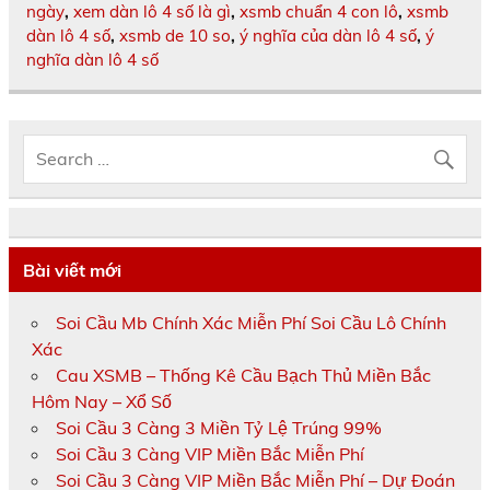
ngày
,
xem dàn lô 4 số là gì
,
xsmb chuẩn 4 con lô
,
xsmb
dàn lô 4 số
,
xsmb de 10 so
,
ý nghĩa của dàn lô 4 số
,
ý
nghĩa dàn lô 4 số
Bài viết mới
Soi Cầu Mb Chính Xác Miễn Phí Soi Cầu Lô Chính
Xác
Cau XSMB – Thống Kê Cầu Bạch Thủ Miền Bắc
Hôm Nay – Xổ Số
Soi Cầu 3 Càng 3 Miền Tỷ Lệ Trúng 99%
Soi Cầu 3 Càng VIP Miền Bắc Miễn Phí
Soi Cầu 3 Càng VIP Miền Bắc Miễn Phí – Dự Đoán